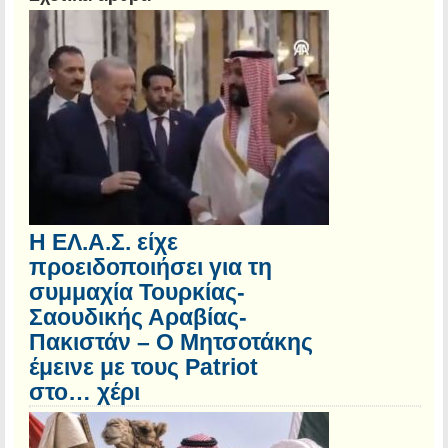
Η ΕΛ.Α.Σ. είχε
προειδοποιήσει για τη
συμμαχία Τουρκίας-
Σαουδικής Αραβίας-
Πακιστάν – Ο Μητσοτάκης
έμεινε με τους Patriot
στο… χέρι