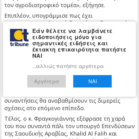
τον αγροδιατροφικό τομέα», εξήγησε.
Επιπλέον, υπογράμμισε πως έχει
προγραμματιστεί σειρά διμερών κυβερνητικών
Εάν θέλετε να λαμβάνετε
συναντήσεων υψηλού επιπέδου του υπουργού
ειδοποιήσεις μόνο για
Επενδύσεων της Σαουδικής Αραβίας,
Khalid Al
σημαντικές ειδήσεις και
Falih
, με τους υπουργούς Ανάπτυξης και
έκτακτη επικαιρότητα πατήστε
Επενδύσεων,
Άδωνι Γεωργιάδη
, Ψηφιακής
ΝΑΙ
Διακυβέρνησης,
Κυριάκο Πιερρακάκη
,
...αλλιώς πατήστε αργότερα
Τουρισμού,
Βασίλη Κικίλια
, Ναυτιλίας και
Νησιωτικής Πολιτικής
Ιωάννη Πλακιωτάκη
,
Αργότερα
ΝΑΙ
καθώς και τον ίδιο.
Μάλιστα, εξέφρασε την πεποίθηση ότι αυτές οι
συναντήσεις θα αναβαθμίσουν τις διμερείς
σχέσεις στο επόμενο επίπεδο.
Τέλος, ο κ. Φραγκογιάννης εξέφρασε τη χαρά
του που συναντά πάλι τον υπουργό Επενδύσεων
της Σαουδικής Αραβίας, Khalid Al Falih και