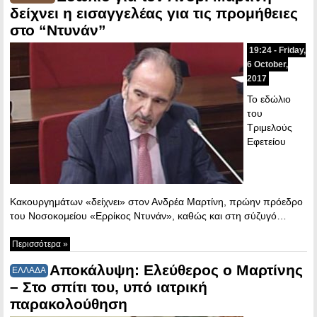
δείχνει η εισαγγελέας για τις προμήθειες
στο “Ντυνάν”
19:24 - Friday,
6 October,
2017
Το εδώλιο
του
Τριμελούς
Εφετείου
Κακουργημάτων «δείχνει» στον Ανδρέα Μαρτίνη, πρώην πρόεδρο
του Νοσοκομείου «Ερρίκος Ντυνάν», καθώς και στη σύζυγό…
Περισσότερα »
Αποκάλυψη: Ελεύθερος ο Μαρτίνης
ΕΛΛΑΔΑ
– Στο σπίτι του, υπό ιατρική
παρακολούθηση