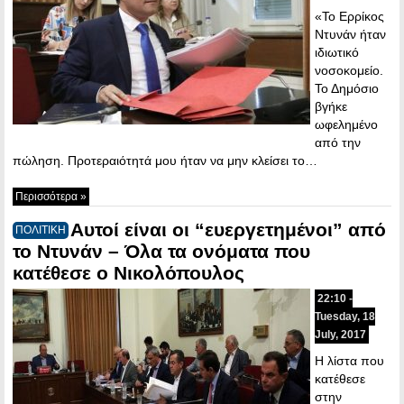
«Το Ερρίκος
Ντυνάν ήταν
ιδιωτικό
νοσοκομείο.
Το Δημόσιο
βγήκε
ωφελημένο
από την
πώληση. Προτεραιότητά μου ήταν να μην κλείσει το…
Περισσότερα »
Αυτοί είναι οι “ευεργετημένοι” από
ΠΟΛΙΤΙΚΗ
το Ντυνάν – Όλα τα ονόματα που
κατέθεσε ο Νικολόπουλος
22:10 -
Tuesday, 18
July, 2017
Η λίστα που
κατέθεσε
στην