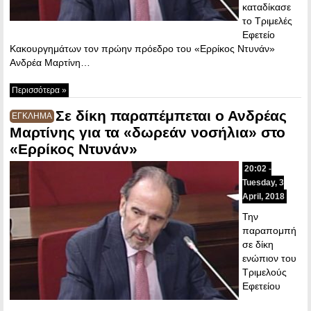
καταδίκασε
το Τριμελές
Εφετείο
Κακουργημάτων τον πρώην πρόεδρο του «Ερρίκος Ντυνάν»
Ανδρέα Μαρτίνη…
Περισσότερα »
Σε δίκη παραπέμπεται ο Ανδρέας
ΕΓΚΛΗΜΑ
Μαρτίνης για τα «δωρεάν νοσήλια» στο
«Ερρίκος Ντυνάν»
20:02 -
Tuesday, 3
April, 2018
Την
παραπομπή
σε δίκη
ενώπιον του
Τριμελούς
Εφετείου