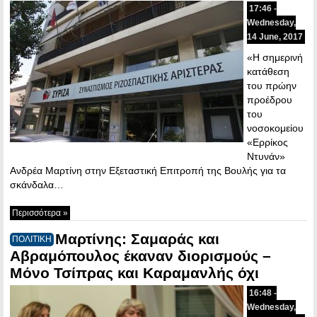
17:46 -
Wednesday,
14 June, 2017
«Η σημερινή
κατάθεση
του πρώην
προέδρου
του
νοσοκομείου
«Ερρίκος
Ντυνάν»
Ανδρέα Μαρτίνη στην Εξεταστική Επιτροπή της Βουλής για τα
σκάνδαλα…
Περισσότερα »
Μαρτίνης: Σαμαράς και
ΠΟΛΙΤΙΚΗ
Αβραμόπουλος έκαναν διορισμούς –
Μόνο Τσίπρας και Καραμανλής όχι
16:48 -
Wednesday,