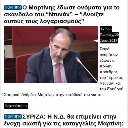
O Mαρτίνης έδωσε ονόματα για το
ΠΟΛΙΤΙΚΗ
σκάνδαλο του “Ντυνάν” – “Ανοίξτε
αυτούς τους λογαριασμούς”
17:56 -
Tuesday, 20
June, 2017
Σειρά
ονομάτων
έδωσε ο
πρώην
πρόεδρος
του “Ερρίκος
Ντυνάν” και
του Ερυθρού
Σταυρού, Ανδρέας Μαρτίνης στην κατάθεσή του για το…
Περισσότερα »
ΣΥΡΙΖΑ: Η Ν.Δ. θα επιμείνει στην
ΠΟΛΙΤΙΚΗ
ένοχη σιωπή για τις καταγγελίες Μαρτίνη;