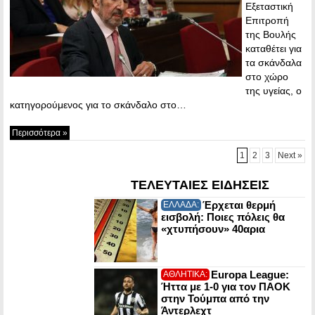
Εξεταστική
Επιτροπή
της Βουλής
καταθέτει για
τα σκάνδαλα
στο χώρο
της υγείας, ο
κατηγορούμενος για το σκάνδαλο στο…
Περισσότερα »
1
2
3
Next »
ΤΕΛΕΥΤΑΙΕΣ ΕΙΔΗΣΕΙΣ
Έρχεται θερμή
ΕΛΛΑΔΑ:
εισβολή: Ποιες πόλεις θα
«χτυπήσουν» 40αρια
Europa League:
ΑΘΛΗΤΙΚΑ:
Ήττα με 1-0 για τον ΠΑΟΚ
στην Τούμπα από την
Άντερλεχτ