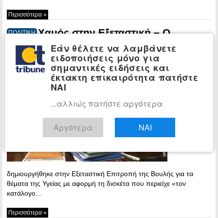
Περισσότερα »
Χαμός στην Εξεταστική – Ο
ΠΟΛΙΤΙΚΗ
Μαρτίνης κάρφωσε λίστα με διορισμούς
Εάν θέλετε να λαμβάνετε
στο “Ντυνάν”
ειδοποιήσεις μόνο για
σημαντικές ειδήσεις και
19:30 -
έκτακτη επικαιρότητα πατήστε
Tuesday, 20
ΝΑΙ
June, 2017
...αλλιώς πατήστε αργότερα
Ένταση
Αργότερα
ΝΑΙ
δημιουργήθηκε στην Εξεταστική Επιτροπή της Βουλής για τα
θέματα της Υγείας με αφορμή τη δισκέτα που περιείχε «τον
κατάλογο…
Περισσότερα »