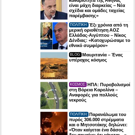
καθαριότητα της Αθήνας
είναι μάχη διαρκείας – Νέα
σχέδια και ομάδες ταχείας
παρέμβασης»
Έξι χρόνια από τη
ΠΟΛΙΤΙΚΗ:
μερική οριοθέτηση ΑΟΖ
Ελλάδας-Αιγύπτου – Νίκος
Δένδιας: «Κατοχυρώσαμε το
εθνικό συμφέρον»
Μαυριτανία – Ένας
BLOG:
υπέροχος κόσμος
ΗΠΑ: Πυροβολισμοί
ΚΟΣΜΟΣ:
στη Βόρεια Καρολίνα –
Αναφορές για πολλούς
νεκρούς
Παρανάλωμα του
ΠΟΛΙΤΙΚΗ:
πυρός 306.000 στρέμματα
και ο Μητσοτάκης δηλώνει:
«Όταν καίγεται ένα δάσος
δεν σημαίνει ότι χάνεται…»