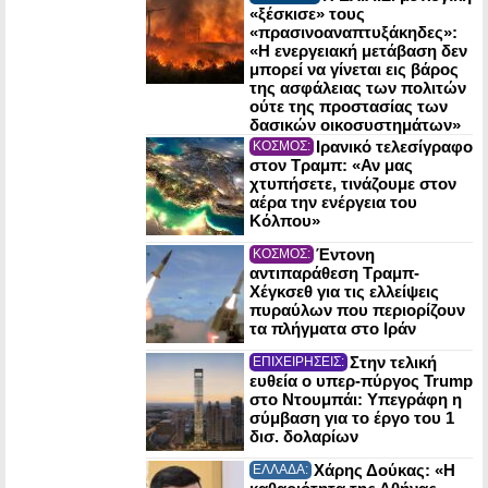
«ξέσκισε» τους
«πρασινοαναπτυξάκηδες»:
«Η ενεργειακή μετάβαση δεν
μπορεί να γίνεται εις βάρος
της ασφάλειας των πολιτών
ούτε της προστασίας των
δασικών οικοσυστημάτων»
Ιρανικό τελεσίγραφο
ΚΟΣΜΟΣ:
στον Τραμπ: «Αν μας
χτυπήσετε, τινάζουμε στον
αέρα την ενέργεια του
Κόλπου»
Έντονη
ΚΟΣΜΟΣ:
αντιπαράθεση Τραμπ-
Χέγκσεθ για τις ελλείψεις
πυραύλων που περιορίζουν
τα πλήγματα στο Ιράν
Στην τελική
ΕΠΙΧΕΙΡΗΣΕΙΣ:
ευθεία ο υπερ-πύργος Trump
στο Ντουμπάι: Υπεγράφη η
σύμβαση για το έργο του 1
δισ. δολαρίων
Χάρης Δούκας: «Η
ΕΛΛΑΔΑ: