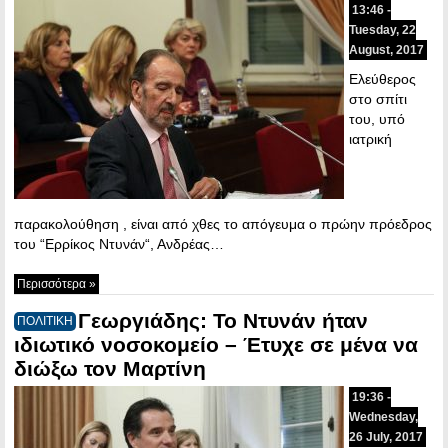
13:46 -
Tuesday, 22
August, 2017
Ελεύθερος
στο σπίτι
του, υπό
ιατρική
παρακολούθηση , είναι από χθες το απόγευμα ο πρώην πρόεδρος
του “Ερρίκος Ντυνάν“, Ανδρέας…
Περισσότερα »
Γεωργιάδης: Το Ντυνάν ήταν
ΠΟΛΙΤΙΚΗ
ιδιωτικό νοσοκομείο – Έτυχε σε μένα να
διώξω τον Μαρτίνη
19:36 -
Wednesday,
26 July, 2017