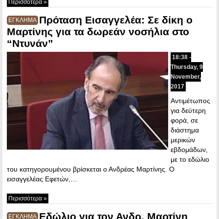
Περισσότερα »
Πρόταση Εισαγγελέα: Σε δίκη ο
ΕΓΚΛΗΜΑ
Μαρτίνης για τα δωρεάν νοσήλια στο
“Ντυνάν”
18:38 -
Thursday, 9
November,
2017
Αντιμέτωπος
για δεύτερη
φορά, σε
διάστημα
μερικών
εβδομάδων,
με το εδώλιο
του κατηγορουμένου βρίσκεται ο Ανδρέας Μαρτίνης. Ο
εισαγγελέας Εφετών,…
Περισσότερα »
Εδώλιο για τον Ανδρ. Μαρτίνη
ΕΓΚΛΗΜΑ