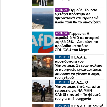
Ορμούζ: Το Ιράν
ΚΟΣΜΟΣ:
εξετάζει πρόστιμα σε
αμερικανικά και ισραηλινά
πλοία που θα το διασχίζουν
Γερμανία: Η
ΚΟΣΜΟΣ:
ακροδεξιά AfD σε ιστορικό
υψηλό 28% – Διευρύνει το
προβάδισμα από το
CDU/CSU του Μερτς
Η ΕΛ.Α.Σ.
ΠΟΛΙΤΙΚΗ:
προειδοποιεί τον
Μητσοτάκη: Σε έναν πόλεμο
οι πυρηνικές εγκαταστάσεις
μπορούν να γίνουν στόχος
του εχθρού
ΕΛ.Α.Σ.: Ο
ΠΟΛΙΤΙΚΗ:
Μητσοτάκης ζητά και τρίτη
τετραετία για ΝΑ ΜΗΝ
ΚΑΝΕΙ τίποτα! – Τα ψέματά
του για τη βιομηχανία
Η ΕΛ.Α.Σ. με λογική
ΠΟΛΙΤΙΚΗ: