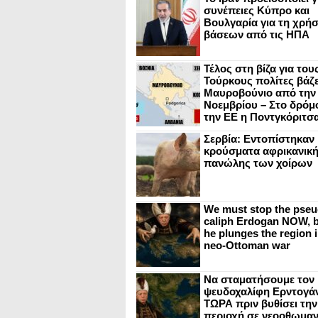
συνέπειες Κύπρο και
Βουλγαρία για τη χρή
βάσεων από τις ΗΠΑ
Τέλος στη βίζα για του
Τούρκους πολίτες βάζε
Μαυροβούνιο από την
Νοεμβρίου – Στο δρόμο
την ΕΕ η Ποντγκόριτσ
Σερβία: Εντοπίστηκαν
κρούσματα αφρικανικ
πανώλης των χοίρων
We must stop the pseu
caliph Erdogan NOW, b
he plunges the region i
neo-Ottoman war
Να σταματήσουμε τον
ψευδοχαλίφη Ερντογά
ΤΩΡΑ πριν βυθίσει την
περιοχή σε νεοοθωμαν