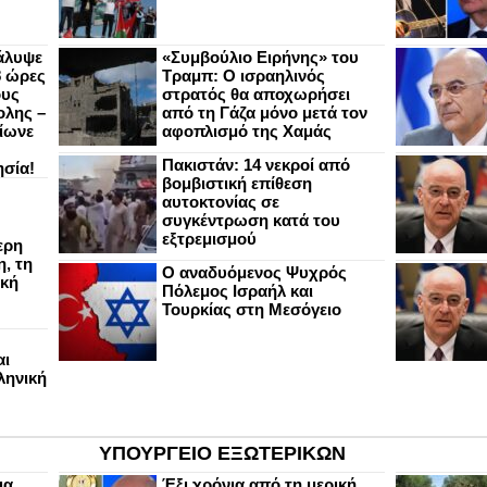
άλυψε
«Συμβούλιο Ειρήνης» του
8 ώρες
Τραμπ: Ο ισραηλινός
ους
στρατός θα αποχωρήσει
ολης –
από τη Γάζα μόνο μετά τον
ίωνε
αφοπλισμό της Χαμάς
Πακιστάν: 14 νεκροί από
ησία!
βομβιστική επίθεση
αυτοκτονίας σε
συγκέντρωση κατά του
εξτρεμισμού
ερη
, τη
Ο αναδυόμενος Ψυχρός
ική
Πόλεμος Ισραήλ και
Τουρκίας στη Μεσόγειο
αι
ληνική
ΥΠΟΥΡΓΕΙΟ ΕΞΩΤΕΡΙΚΩΝ
ια
Έξι χρόνια από τη μερική