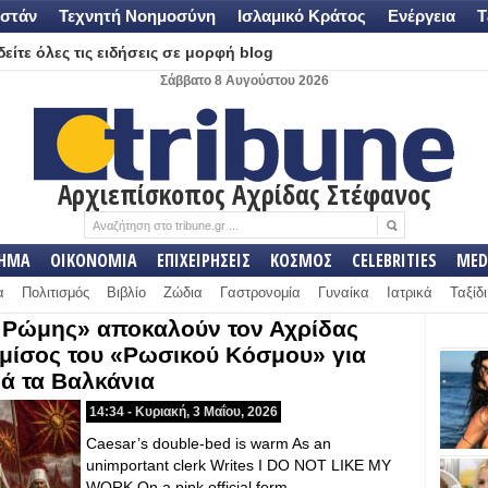
στάν
Τεχνητή Νοημοσύνη
Ισλαμικό Κράτος
Ενέργεια
Τ
είτε όλες τις ειδήσεις σε μορφή blog
Σάββατο 8 Αυγούστου 2026
Αρχιεπίσκοπος Αχρίδας Στέφανος
ΛΗΜΑ
ΟΙΚΟΝΟΜΙΑ
ΕΠΙΧΕΙΡΗΣΕΙΣ
ΚΟΣΜΟΣ
CELEBRITIES
MED
α
Πολιτισμός
Βιβλίο
Ζώδια
Γαστρονομία
Γυναίκα
Ιατρικά
Ταξίδι
ς Ρώμης» αποκαλούν τον Αχρίδας
μίσος του «Ρωσικού Κόσμου» για
νά τα Βαλκάνια
14:34 - Κυριακή, 3 Μαΐου, 2026
Caesar’s double-bed is warm As an
unimportant clerk Writes I DO NOT LIKE MY
WORK On a pink official form….