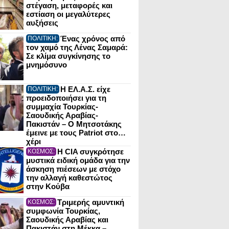
στέγαση, μεταφορές και
εστίαση οι μεγαλύτερες
αυξήσεις
Ένας χρόνος από
ΠΟΛΙΤΙΚΗ:
τον χαμό της Λένας Σαμαρά:
Σε κλίμα συγκίνησης το
μνημόσυνο
Η ΕΛ.Α.Σ. είχε
ΠΟΛΙΤΙΚΗ:
προειδοποιήσει για τη
συμμαχία Τουρκίας-
Σαουδικής Αραβίας-
Πακιστάν – Ο Μητσοτάκης
έμεινε με τους Patriot στο…
χέρι
Η CIA συγκρότησε
ΚΟΣΜΟΣ:
μυστικά ειδική ομάδα για την
άσκηση πιέσεων με στόχο
την αλλαγή καθεστώτος
στην Κούβα
Τριμερής αμυντική
ΚΟΣΜΟΣ:
συμφωνία Τουρκίας,
Σαουδικής Αραβίας και
Πακιστάν στη Μέκκα –