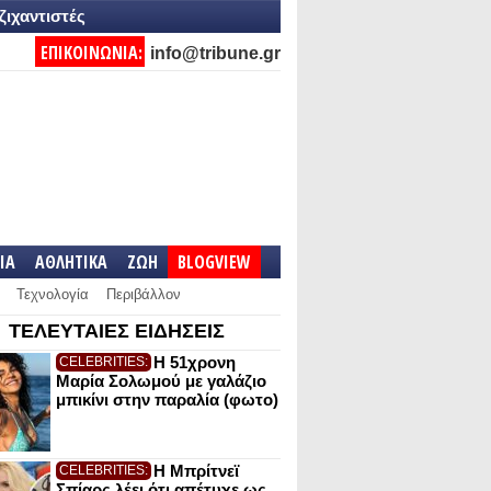
ζιχαντιστές
ΕΠΙΚΟΙΝΩΝΙΑ:
info@tribune.gr
IA
ΑΘΛΗΤΙΚΑ
ΖΩΗ
BLOGVIEW
Τεχνολογία
Περιβάλλον
ΤΕΛΕΥΤΑΙΕΣ ΕΙΔΗΣΕΙΣ
Η 51χρονη
CELEBRITIES:
Μαρία Σολωμού με γαλάζιο
μπικίνι στην παραλία (φωτο)
Η Μπρίτνεϊ
CELEBRITIES:
Σπίαρς λέει ότι απέτυχε ως