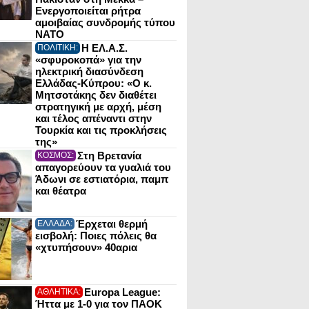
Ενεργοποιείται ρήτρα
αμοιβαίας συνδρομής τύπου
NATO
Η ΕΛ.Α.Σ.
ΠΟΛΙΤΙΚΗ:
«σφυροκοπά» για την
ηλεκτρική διασύνδεση
Ελλάδας-Κύπρου: «Ο κ.
Μητσοτάκης δεν διαθέτει
στρατηγική με αρχή, μέση
και τέλος απέναντι στην
Τουρκία και τις προκλήσεις
της»
Στη Βρετανία
ΚΟΣΜΟΣ:
απαγορεύουν τα γυαλιά του
Άδωνι σε εστιατόρια, παμπ
και θέατρα
Έρχεται θερμή
ΕΛΛΑΔΑ:
εισβολή: Ποιες πόλεις θα
«χτυπήσουν» 40αρια
Europa League:
ΑΘΛΗΤΙΚΑ:
Ήττα με 1-0 για τον ΠΑΟΚ