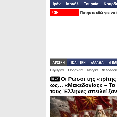
Ιράν
Ισραήλ
Τουρκία
Κουρδι
ΡΟΗ
Πατήστε εδώ για να δ
ΕΙΔΗΣΕΩΝ:
ΑΡΧΙΚΗ
ΠΟΛΙΤΙΚΗ
ΕΛΛΑΔΑ
ΕΓΚ
Περίεργα
Θρησκεία
Ιστορία
Φιλοσοφί
Οι Ρώσοι της «τρίτη
BLOG
ως… «Μακεδονίας» – Το 
τους Έλληνες απειλεί ξα