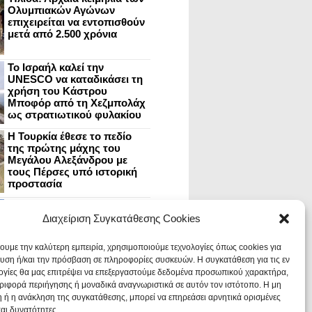
Ολυμπιακών Αγώνων
επιχειρείται να εντοπισθούν
μετά από 2.500 χρόνια
Το Ισραήλ καλεί την
UNESCO να καταδικάσει τη
χρήση του Κάστρου
Μποφόρ από τη Χεζμπολάχ
ως στρατιωτικού φυλακίου
Η Τουρκία έθεσε το πεδίο
της πρώτης μάχης του
Μεγάλου Αλεξάνδρου με
τους Πέρσες υπό ιστορική
προστασία
Μυστράς: Aνακαίνιση του
ανακτόρου στην
Διαχείριση Συγκατάθεσης Cookies
καστροπολιτεία και εκθέσεις
στο Παλάτι των Δεσποτών
χουμε την καλύτερη εμπειρία, χρησιμοποιούμε τεχνολογίες όπως cookies για
υση ή/και την πρόσβαση σε πληροφορίες συσκευών. Η συγκατάθεση για τις εν
ογίες θα μας επιτρέψει να επεξεργαστούμε δεδομένα προσωπικού χαρακτήρα,
Οι Νεάντερταλ έκαναν
ιφορά περιήγησης ή μοναδικά αναγνωριστικά σε αυτόν τον ιστότοπο. Η μη
οδοντιατρικές επεμβάσεις σε
χαλασμένα δόντια, σύμφωνα
 ή η ανάκληση της συγκατάθεσης, μπορεί να επηρεάσει αρνητικά ορισμένες
με ευρήματα
και δυνατότητες.