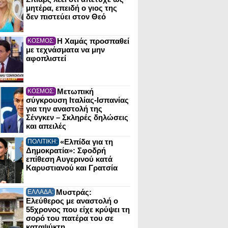
μητέρα, επειδή ο γιος της
δεν πιστεύει στον Θεό
Η Χαμάς προσπαθεί
ΚΟΣΜΟΣ:
με τεχνάσματα να μην
αφοπλιστεί
Μετωπική
ΚΟΣΜΟΣ:
σύγκρουση Ιταλίας-Ισπανίας
για την αναστολή της
Σένγκεν – Σκληρές δηλώσεις
και απειλές
«Ελπίδα για τη
ΠΟΛΙΤΙΚΗ:
Δημοκρατία»: Σφοδρή
επίθεση Αυγερινού κατά
Καρυστιανού και Γρατσία
Μυστράς:
ΕΛΛΑΔΑ:
Ελεύθερος με αναστολή ο
55χρονος που είχε κρύψει τη
σορό του πατέρα του σε
καταψύκτη