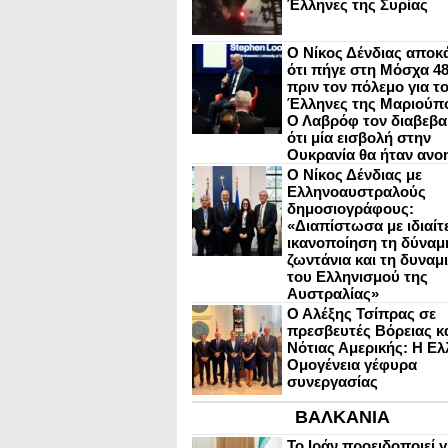
Έλληνες της Συρίας
Ο Νίκος Δένδιας αποκ
ότι πήγε στη Μόσχα 4
πριν τον πόλεμο για τ
Έλληνες της Μαριούπ
Ο Λαβρόφ τον διαβεβα
ότι μία εισβολή στην
Ουκρανία θα ήταν ανο
Ο Νίκος Δένδιας με
Ελληνοαυστραλούς
δημοσιογράφους:
«Διαπίστωσα με ιδιαίτ
ικανοποίηση τη δύναμη
ζωντάνια και τη δυναμ
του Ελληνισμού της
Αυστραλίας»
Ο Αλέξης Τσίπρας σε
πρεσβευτές Βόρειας κ
Νότιας Αμερικής: Η Ελ
Ομογένεια γέφυρα
συνεργασίας
ΒΑΛΚΑΝΙΑ
Το Ιράν προειδοποιεί γ