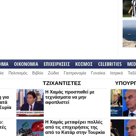
ΛΗΜΑ
ΟΙΚΟΝΟΜΙΑ
ΕΠΙΧΕΙΡΗΣΕΙΣ
ΚΟΣΜΟΣ
CELEBRITIES
MED
ία
Πολιτισμός
Βιβλίο
Ζώδια
Γαστρονομία
Γυναίκα
Ιατρικά
Ταξί
ΤΖΙΧΑΝΤΙΣΤΕΣ
ΥΠΟΥΡΓ
Η Χαμάς προσπαθεί με
 για
τεχνάσματα να μην
κατά
αφοπλιστεί
Συρία
ω:
Η Χαμάς μεταφέρει πολλές
τές
από τις επιχειρήσεις της
από το Κατάρ στην Τουρκία