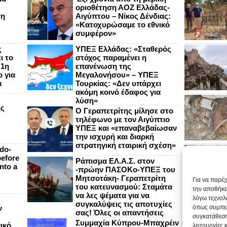
οριοθέτηση ΑΟΖ Ελλάδας-
ση
Αιγύπτου – Νίκος Δένδιας:
«Κατοχυρώσαμε το εθνικό
συμφέρον»
ς
ΥΠΕΞ Ελλάδας: «Σταθερός
ι το
στόχος παραμένει η
 1η
επανένωση της
 για
Μεγαλονήσου» – ΥΠΕΞ
α
Τουρκίας: «Δεν υπάρχει
ακόμη κοινό έδαφος για
λύση»
ής
Ο Γεραπετρίτης μίλησε στο
τηλέφωνο με τον Αιγύπτιο
ΥΠΕΞ και «επαναβεβαίωσαν
την ισχυρή και διαρκή
στρατηγική εταιρική σχέση»
do-
efore
Ράπισμα ΕΛ.Α.Σ. στον
nto a
-πρώην ΠΑΣΟΚο-ΥΠΕΞ του
Μητσοτάκη- Γεραπετρίτη
Για να παρέ
του κατευνασμού: Σταμάτα
την αποθήκε
να λες ψέματα για να
λόγω τεχνολ
συγκαλύψεις τις αποτυχίες
ν
όπως συμπερ
σας! Όλες οι απαντήσεις
συγκατάθεση
Συμμαχία Κύπρου-Μπαχρέιν
ικό
λειτουργίες 