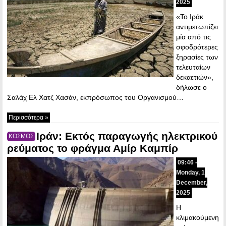
2025
«Το Ιράκ
αντιμετωπίζει
μία από τις
σφοδρότερες
ξηρασίες των
τελευταίων
δεκαετιών»,
δήλωσε ο
Σαλάχ Ελ Χατζ Χασάν, εκπρόσωπος του Οργανισμού…
Περισσότερα »
Ιράν: Εκτός παραγωγής ηλεκτρικού
ΚΟΣΜΟΣ
ρεύματος το φράγμα Αμίρ Καμπίρ
09:46 -
Monday, 1
December,
2025
Η
κλιμακούμενη