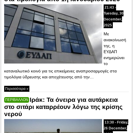
21:43 -
Tuesday, 30
December,
2025
Με
ανακοίνωσή
της, η
ΕΥΔΑΠ
ενημερώνει
το
καταναλωτικό κοινό για τις επικείμενες αναπροσαρμογές στα
τιμολόγια ύδρευσης και αποχέτευσης από την…
Περισσότερα »
Ιράκ: Τα όνειρα για αυτάρκεια
ΠΕΡΙΒΑΛΛΟΝ
στο σιτάρι καταρρέουν λόγω της κρίσης
νερού
13:30 - Friday,
26 December,