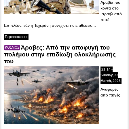
Αραβία πιο
κοντά στο
Ισραήλ από
ποτέ.
Επιπλέον, εάν η Τεχεράνη συνεχίσει τις επιθέσεις…
Περισσότερα »
Άραβες: Από την αποφυγή του
ΚΟΣΜΟΣ
πολέμου στην επιδίωξη ολοκλήρωσής
του
21:14 -
Sunday, 22
March, 2026
Αναφορές
από πηγές