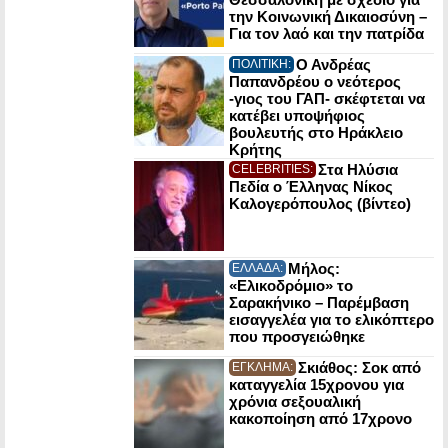
την Κοινωνική Δικαιοσύνη –
Για τον λαό και την πατρίδα
Ο Ανδρέας
ΠΟΛΙΤΙΚΗ:
Παπανδρέου ο νεότερος
-γιος του ΓΑΠ- σκέφτεται να
κατέβει υποψήφιος
βουλευτής στο Ηράκλειο
Κρήτης
Στα Ηλύσια
CELEBRITIES:
Πεδία ο Έλληνας Νίκος
Καλογερόπουλος (βίντεο)
Μήλος:
ΕΛΛΑΔΑ:
«Ελικοδρόμιο» το
Σαρακήνικο – Παρέμβαση
εισαγγελέα για το ελικόπτερο
που προσγειώθηκε
Σκιάθος: Σοκ από
ΕΓΚΛΗΜΑ:
καταγγελία 15χρονου για
χρόνια σεξουαλική
κακοποίηση από 17χρονο