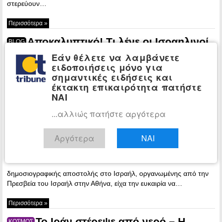
στερεύουν…
Περισσότερα »
Αποκαλυπτικό! Τι λένε οι Ισραηλινοί
BLOG
για την Τουρκία – Καθαρές κουβέντες
Εάν θέλετε να λαμβάνετε
ειδοποιήσεις μόνο για
13:04 -
σημαντικές ειδήσεις και
Wednesday,
έκτακτη επικαιρότητα πατήστε
26 November,
ΝΑΙ
2025
Κατά τη
...αλλιώς πατήστε αργότερα
διάρκεια
πρόσφατης
Αργότερα
ΝΑΙ
δημοσιογραφικής αποστολής στο Ισραήλ, οργανωμένης από την
Πρεσβεία του Ισραήλ στην Αθήνα, είχα την ευκαιρία να…
Περισσότερα »
Το Ιράν στέρεψε από νερό – Η
ΚΟΣΜΟΣ