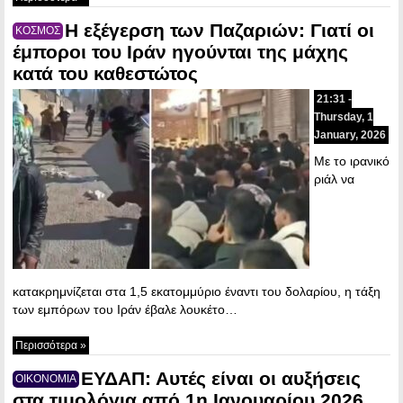
Η εξέγερση των Παζαριών: Γιατί οι
ΚΟΣΜΟΣ
έμποροι του Ιράν ηγούνται της μάχης
κατά του καθεστώτος
21:31 -
Thursday, 1
January, 2026
Με το ιρανικό
ριάλ να
κατακρημνίζεται στα 1,5 εκατομμύριο έναντι του δολαρίου, η τάξη
των εμπόρων του Ιράν έβαλε λουκέτο…
Περισσότερα »
ΕΥΔΑΠ: Αυτές είναι οι αυξήσεις
ΟΙΚΟΝΟΜΙΑ
στα τιμολόγια από 1η Ιανουαρίου 2026