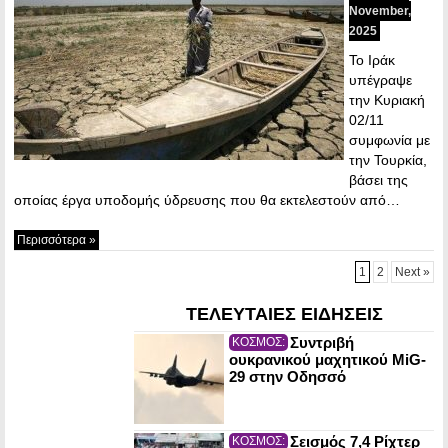
November,
2025
Το Ιράκ
υπέγραψε
την Κυριακή
02/11
συμφωνία με
την Τουρκία,
βάσει της
οποίας έργα υποδομής ύδρευσης που θα εκτελεστούν από…
Περισσότερα »
1
2
Next »
ΤΕΛΕΥΤΑΙΕΣ ΕΙΔΗΣΕΙΣ
Συντριβή
ΚΟΣΜΟΣ:
ουκρανικού μαχητικού MiG-
29 στην Οδησσό
Σεισμός 7,4 Ρίχτερ
ΚΟΣΜΟΣ: