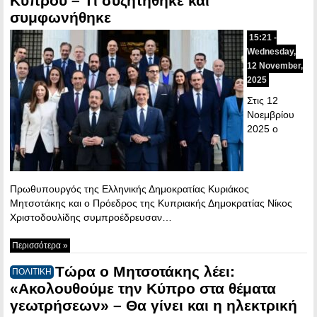
Κύπρου – Τι συζητήθηκε και
συμφωνήθηκε
15:21 -
Wednesday,
12 November,
2025
Στις 12
Νοεμβρίου
2025 ο
Πρωθυπουργός της Ελληνικής Δημοκρατίας Κυριάκος
Μητσοτάκης και ο Πρόεδρος της Κυπριακής Δημοκρατίας Νίκος
Χριστοδουλίδης συμπροέδρευσαν…
Περισσότερα »
Τώρα ο Μητσοτάκης λέει:
ΠΟΛΙΤΙΚΗ
«Ακολουθούμε την Κύπρο στα θέματα
γεωτρήσεων» – Θα γίνει και η ηλεκτρική