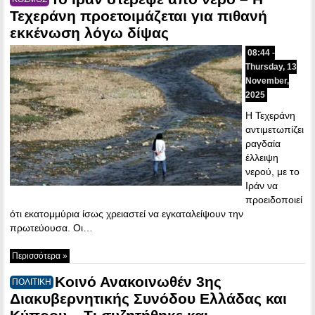
Τεχεράνη προετοιμάζεται για πιθανή
εκκένωση λόγω δίψας
08:44 -
Thursday, 13
November,
2025
Η Τεχεράνη
αντιμετωπίζει
ραγδαία
έλλειψη
νερού, με το
Ιράν να
προειδοποιεί
ότι εκατομμύρια ίσως χρειαστεί να εγκαταλείψουν την
πρωτεύουσα. Οι…
Περισσότερα »
Κοινό Ανακοινωθέν 3ης
ΠΟΛΙΤΙΚΗ
Διακυβερνητικής Συνόδου Ελλάδας και