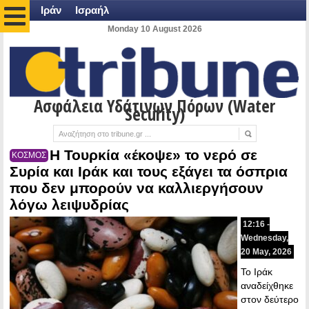
Ιράν
Ισραήλ
Monday 10 August 2026
Ασφάλεια Υδάτινων Πόρων (Water
Security)
Η Τουρκία «έκοψε» το νερό σε
ΚΟΣΜΟΣ
Συρία και Ιράκ και τους εξάγει τα όσπρια
που δεν μπορούν να καλλιεργήσουν
λόγω λειψυδρίας
12:16 -
Wednesday,
20 May, 2026
Το Ιράκ
αναδείχθηκε
στον δεύτερο