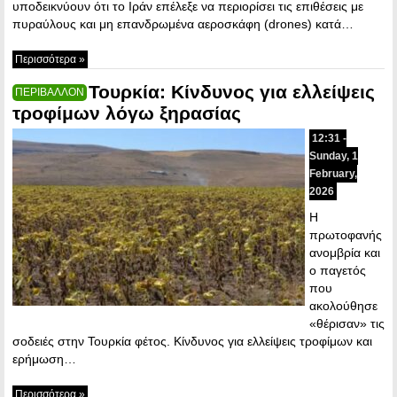
υποδεικνύουν ότι το Ιράν επέλεξε να περιορίσει τις επιθέσεις με
πυραύλους και μη επανδρωμένα αεροσκάφη (drones) κατά…
Περισσότερα »
Τουρκία: Κίνδυνος για ελλείψεις
ΠΕΡΙΒΑΛΛΟΝ
τροφίμων λόγω ξηρασίας
12:31 -
Sunday, 1
February,
2026
Η
πρωτοφανής
ανομβρία και
ο παγετός
που
ακολούθησε
«θέρισαν» τις
σοδειές στην Τουρκία φέτος. Κίνδυνος για ελλείψεις τροφίμων και
ερήμωση…
Περισσότερα »