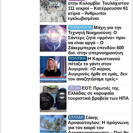
στην Κολομβία: Τουλάχιστον
111 νεκροί – Κατέρρευσαν 61
κτίρια – Άνθρωποι
εγκλωβισμένοι
Μάχη για την
ΤΕΧΝΟΛΟΓΙΑ:
Τεχνητή Νοημοσύνη: Ο
Σάντερς ζητά «φρένο» πριν
να είναι αργά – Ο
Ζάκερμπεργκ επενδύει 600
δισ. στην υπερνοημοσύνη
Η Καρυστιανού
ΠΟΛΙΤΙΚΗ:
πέταξε το γάντι στον
Αυγερινό: «Ο κύριος
Αυγερινός ήρθε σε εμάς, δεν
τον αναζητήσαμε εμείς»
ΕΟΤ: Πρωτιές της
ΤΑΞΙΔΙ:
Ελλάδας σε κορυφαία
τουριστικά βραβεία των ΗΠΑ
Σάκης
ΕΛΛΑΔΑ:
Αρναούτογλου: Η πρόγνωvη
για τον καιρό τον
Δεκαπενταύγουστο – Πού θα