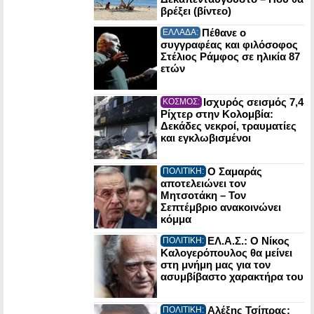
βρέξει (βίντεο)
Πέθανε ο
ΕΛΛΑΔΑ:
συγγραφέας και φιλόσοφος
Στέλιος Ράμφος σε ηλικία 87
ετών
Ισχυρός σεισμός 7,4
ΚΟΣΜΟΣ:
Ρίχτερ στην Κολομβία:
Δεκάδες νεκροί, τραυματίες
και εγκλωβισμένοι
Ο Σαμαράς
ΠΟΛΙΤΙΚΗ:
αποτελειώνει τον
Μητσοτάκη – Τον
Σεπτέμβριο ανακοινώνει
κόμμα
ΕΛ.Α.Σ.: Ο Νίκος
ΠΟΛΙΤΙΚΗ:
Καλογερόπουλος θα μείνει
στη μνήμη μας για τον
ασυμβίβαστο χαρακτήρα του
Αλέξης Τσίπρας:
ΠΟΛΙΤΙΚΗ: