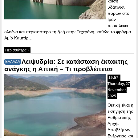
κρίση
υδάτινων
πόρων στο
Ιράν
περιπλέκει
ολοένα και περισσότερο τη ζωή στην Τεχεράνη, καθώς το φράγμα
Αμίρ Καμπίρ…
Περισσότερα »
Λειψυδρία: Σε κατάσταση έκτακτης
ΕΛΛΑΔΑ
ανάγκης η Αττική – Τι προβλέπεται
19:57 -
Thursday, 27
November,
2025
Θετική είναι η
εισήγηση της
Ρυθμιστικής
Αρχής
Αποβλήτων,
Ενέργειας και