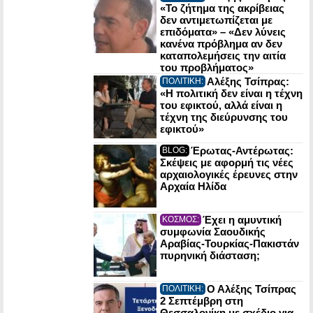
«Το ζήτημα της ακρίβειας
δεν αντιμετωπίζεται με
επιδόματα» – «Δεν λύνεις
κανένα πρόβλημα αν δεν
καταπολεμήσεις την αιτία
του προβλήματος»
Αλέξης Τσίπρας:
ΠΟΛΙΤΙΚΗ:
«Η πολιτική δεν είναι η τέχνη
του εφικτού, αλλά είναι η
τέχνη της διεύρυνσης του
εφικτού»
Έρωτας-Αντέρωτας:
BLOG:
Σκέψεις με αφορμή τις νέες
αρχαιολογικές έρευνες στην
Αρχαία Ηλίδα
Έχει η αμυντική
ΚΟΣΜΟΣ:
συμφωνία Σαουδικής
Αραβίας-Τουρκίας-Πακιστάν
πυρηνική διάσταση;
Ο Αλέξης Τσίπρας
ΠΟΛΙΤΙΚΗ:
2 Σεπτέμβρη στη
Θεσσαλονίκη με σχέδιο για