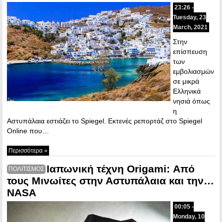
23:26 -
Tuesday, 23
March, 2021
Στην
επίσπευση
των
εμβολιασμών
σε μικρά
Ελληνικά
νησιά όπως
η
Αστυπάλαια εστιάζει το Spiegel. Eκτενές ρεπορτάζ στο Spiegel
Online που…
Περισσότερα »
Ιαπωνική τέχνη Origami: Από
ΠΟΛΙΤΙΣΜΟΣ
τους Μινωίτες στην Αστυπάλαια και την…
ΝASA
00:05 -
Monday, 10