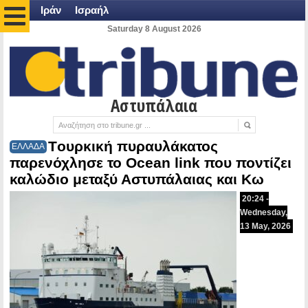
Ιράν
Ισραήλ
Saturday 8 August 2026
Αστυπάλαια
Tουρκική πυραυλάκατος
ΕΛΛΑΔΑ
παρενόχλησε το Ocean link που ποντίζει
καλώδιο μεταξύ Αστυπάλαιας και Κω
20:24 -
Wednesday,
13 May, 2026