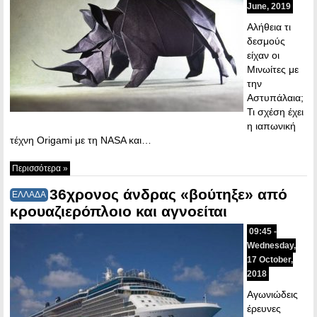
June, 2019
Αλήθεια τι
δεσμούς
είχαν οι
Μινωίτες με
την
Αστυπάλαια;
Τι σχέση έχει
η ιαπωνική
τέχνη Origami με τη NASA και…
Περισσότερα »
36χρονος άνδρας «βούτηξε» από
ΕΛΛΑΔΑ
κρουαζιερόπλοιο και αγνοείται
09:45 -
Wednesday,
17 October,
2018
Αγωνιώδεις
έρευνες