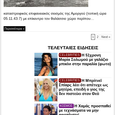
καταστροφικός επιφανειακός σεισμός της Αμοργού (τοπική ώρα
05.11.43.7) με επίκεντρο τον θαλάσσιο χώρο περίπου…
Περισσότερα »
1
2
Next »
ΤΕΛΕΥΤΑΙΕΣ ΕΙΔΗΣΕΙΣ
Η 51χρονη
CELEBRITIES:
Μαρία Σολωμού με γαλάζιο
μπικίνι στην παραλία (φωτο)
Η Μπρίτνεϊ
CELEBRITIES:
Σπίαρς λέει ότι απέτυχε ως
μητέρα, επειδή ο γιος της
δεν πιστεύει στον Θεό
Η Χαμάς προσπαθεί
ΚΟΣΜΟΣ:
με τεχνάσματα να μην
αφοπλιστεί