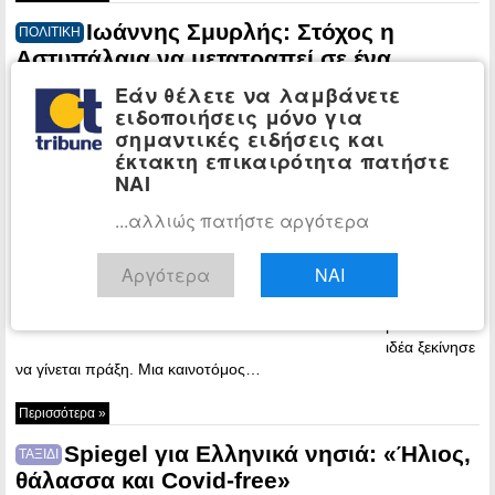
Ιωάννης Σμυρλής: Στόχος η
ΠΟΛΙΤΙΚΗ
Αστυπάλαια να μετατραπεί σε ένα
ενεργειακά «έξυπνο» και «πράσινο» νησί
Εάν θέλετε να λαμβάνετε
ειδοποιήσεις μόνο για
12:33 -
σημαντικές ειδήσεις και
Thursday, 10
έκτακτη επικαιρότητα πατήστε
June, 2021
ΝΑΙ
Πριν από
λίγες μέρες
...αλλιώς πατήστε αργότερα
στο όμορφο
νησί του
Αργότερα
ΝΑΙ
Αιγαίου, την
Αστυπάλαια,
μια σπουδαία
ιδέα ξεκίνησε
να γίνεται πράξη. Μια καινοτόμος…
Περισσότερα »
Spiegel για Ελληνικά νησιά: «Ήλιος,
ΤΑΞΙΔΙ
θάλασσα και Covid-free»