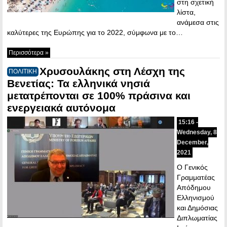
στη σχετική
λίστα,
ανάμεσα στις
καλύτερες της Ευρώπης για το 2022, σύμφωνα με το…
Περισσότερα »
Χρυσουλάκης στη Λέσχη της
ΠΟΛΙΤΙΚΗ
Βενετίας: Τα ελληνικά νησιά
μετατρέπονται σε 100% πράσινα και
ενεργειακά αυτόνομα
15:16 -
Wednesday, 8
December,
2021
Ο Γενικός
Γραμματέας
Απόδημου
Ελληνισμού
και Δημόσιας
Διπλωματίας