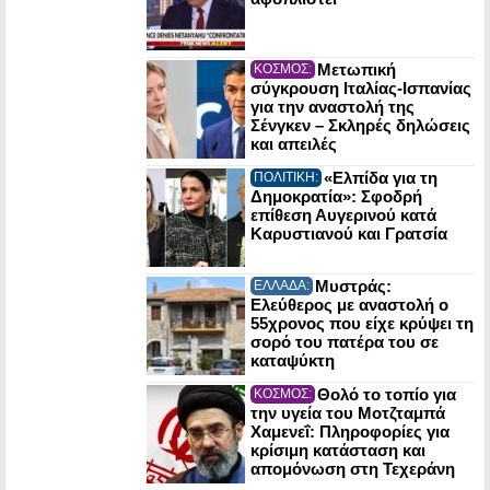
Μετωπική
ΚΟΣΜΟΣ:
σύγκρουση Ιταλίας-Ισπανίας
για την αναστολή της
Σένγκεν – Σκληρές δηλώσεις
και απειλές
«Ελπίδα για τη
ΠΟΛΙΤΙΚΗ:
Δημοκρατία»: Σφοδρή
επίθεση Αυγερινού κατά
Καρυστιανού και Γρατσία
Μυστράς:
ΕΛΛΑΔΑ:
Ελεύθερος με αναστολή ο
55χρονος που είχε κρύψει τη
σορό του πατέρα του σε
καταψύκτη
Θολό το τοπίο για
ΚΟΣΜΟΣ:
την υγεία του Μοτζταμπά
Χαμενεΐ: Πληροφορίες για
κρίσιμη κατάσταση και
απομόνωση στη Τεχεράνη