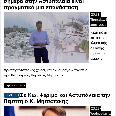
σήμερα στην Αστυπάλαια είναι
πραγματικά μια επανάσταση
20:31 -
Thursday, 2
June, 2022
«Στη μάχη
κατά της
κλιματικής
αλλαγής
πρέπει να
είμαστε
πρωταγωνιστές ως χώρα, και όχι ουραγοί» τόνισε ο
πρωθυπουργός Κυριάκος Μητσοτάκης…
Περισσότερα »
Σε Κω, Ψέριμο και Αστυπάλαια την
ΠΟΛΙΤΙΚΗ
Πέμπτη ο Κ. Μητσοτάκης
23:11 -
Wednesday, 1