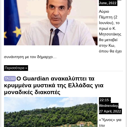
June, 2022
Αύριο
Πέμπτη (2
Ιουνίου), το
πρωί ο Κ.
Μητσοτάκης
θα μεταβεί
στην Κω,
όπου θα έχει
συνάντηση με τον δήμαρχο…
Περισσότερα »
Ο Guardian ανακαλύπτει τα
ΤΑΞΙΔΙ
κρυμμένα μυστικά της Ελλάδας για
μοναδικές διακοπές
22:15 -
Wednesday,
27 April, 2022
«Ύμνος» για
την