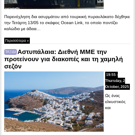
Παρενόχληση δια ασυρμάτου από τουρκική πυραυλάκατο δέχθηκε
την Τετάρτη 13/05 το σκάφος Ocean Link, το οποίο ποντίζει
καλώδιο με άδεια…
Περισσότερα »
Αστυπάλαια: Διεθνή ΜΜΕ την
ΤΑΞΙΔΙ
προτείνουν για διακοπές και τη χαμηλή
σεζόν
19:55 -
Thursday, 2
October, 2025
Ως ένας
ελκυστικός
και