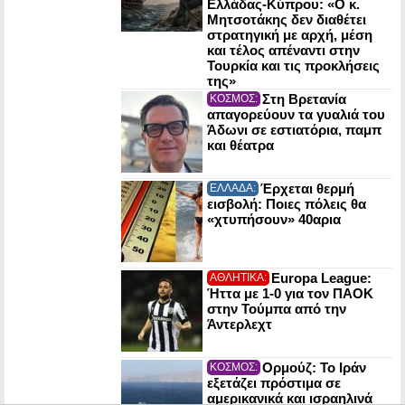
Ελλάδας-Κύπρου: «Ο κ.
Μητσοτάκης δεν διαθέτει
στρατηγική με αρχή, μέση
και τέλος απέναντι στην
Τουρκία και τις προκλήσεις
της»
Στη Βρετανία
ΚΟΣΜΟΣ:
απαγορεύουν τα γυαλιά του
Άδωνι σε εστιατόρια, παμπ
και θέατρα
Έρχεται θερμή
ΕΛΛΑΔΑ:
εισβολή: Ποιες πόλεις θα
«χτυπήσουν» 40αρια
Europa League:
ΑΘΛΗΤΙΚΑ:
Ήττα με 1-0 για τον ΠΑΟΚ
στην Τούμπα από την
Άντερλεχτ
Ορμούζ: Το Ιράν
ΚΟΣΜΟΣ:
εξετάζει πρόστιμα σε
αμερικανικά και ισραηλινά