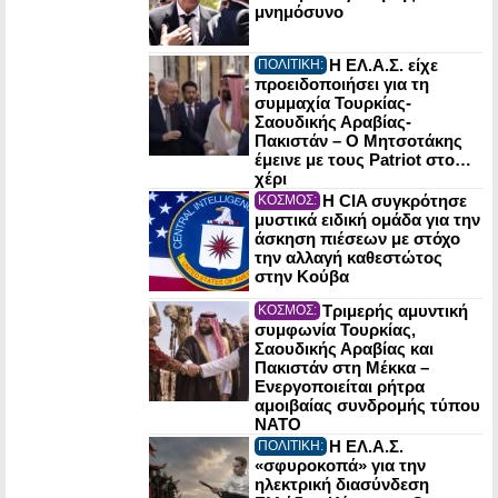
μνημόσυνο
Η ΕΛ.Α.Σ. είχε
ΠΟΛΙΤΙΚΗ:
προειδοποιήσει για τη
συμμαχία Τουρκίας-
Σαουδικής Αραβίας-
Πακιστάν – Ο Μητσοτάκης
έμεινε με τους Patriot στο…
χέρι
Η CIA συγκρότησε
ΚΟΣΜΟΣ:
μυστικά ειδική ομάδα για την
άσκηση πιέσεων με στόχο
την αλλαγή καθεστώτος
στην Κούβα
Τριμερής αμυντική
ΚΟΣΜΟΣ:
συμφωνία Τουρκίας,
Σαουδικής Αραβίας και
Πακιστάν στη Μέκκα –
Ενεργοποιείται ρήτρα
αμοιβαίας συνδρομής τύπου
NATO
Η ΕΛ.Α.Σ.
ΠΟΛΙΤΙΚΗ:
«σφυροκοπά» για την
ηλεκτρική διασύνδεση