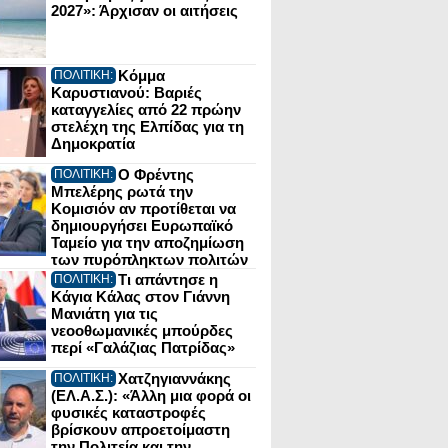
2027»: Άρχισαν οι αιτήσεις
Κόμμα
ΠΟΛΙΤΙΚΗ:
Καρυστιανού: Βαριές
καταγγελίες από 22 πρώην
στελέχη της Ελπίδας για τη
Δημοκρατία
Ο Φρέντης
ΠΟΛΙΤΙΚΗ:
Μπελέρης ρωτά την
Κομισιόν αν προτίθεται να
δημιουργήσει Ευρωπαϊκό
Ταμείο για την αποζημίωση
των πυρόπληκτων πολιτών
Τι απάντησε η
ΠΟΛΙΤΙΚΗ:
Κάγια Κάλας στον Γιάννη
Μανιάτη για τις
νεοοθωμανικές μπούρδες
περί «Γαλάζιας Πατρίδας»
Χατζηγιαννάκης
ΠΟΛΙΤΙΚΗ:
(ΕΛ.Α.Σ.): «Άλλη μια φορά οι
φυσικές καταστροφές
βρίσκουν απροετοίμαστη
την Πολιτεία και την