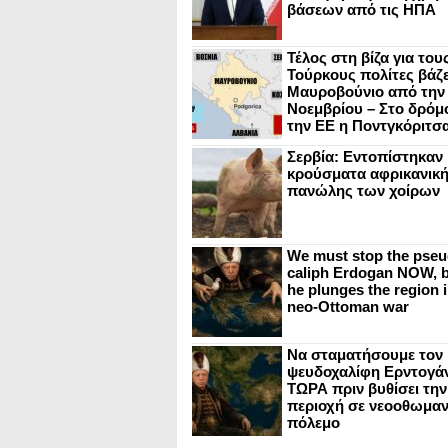
βάσεων από τις ΗΠΑ
Τέλος στη βίζα για του
Τούρκους πολίτες βάζε
Μαυροβούνιο από την
Νοεμβρίου – Στο δρόμο
την ΕΕ η Ποντγκόριτσ
Σερβία: Εντοπίστηκαν
κρούσματα αφρικανικ
πανώλης των χοίρων
We must stop the pseu
caliph Erdogan NOW, b
he plunges the region i
neo-Ottoman war
Να σταματήσουμε τον
ψευδοχαλίφη Ερντογά
ΤΩΡΑ πριν βυθίσει την
περιοχή σε νεοοθωμαν
πόλεμο