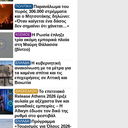
Παρανάλωμα του
ΠΟΛΙΤΙΚΗ:
πυρός 306.000 στρέμματα
και ο Μητσοτάκης δηλώνει:
«Όταν καίγεται ένα δάσος
δεν σημαίνει ότι χάνεται…»
Η Ρωσία έπληξε
ΚΟΣΜΟΣ:
τρία ακόμη εμπορικά πλοία
στη Μαύρη Θάλασσα
(βίντεο)
Η κυβερνητική
ΕΛΛΑΔΑ:
ανακοίνωση με τα μέτρα για
τα καμένα σπίτια και τις
επιχειρήσεις σε Αττική και
Βοιωτία
Το επετειακό
ΔΙΑΣΚΕΔΑΣΗ:
Release Athens 2026 έριξε
αυλαία με αξέχαστα live και
μοναδικές εμπειρίες – Η
Allwyn έδωσε τον δικό της
ρυθμό στο φεστιβάλ
Πρόγραμμα
ΕΛΛΑΔΑ:
«Τουρισμός για Όλους 2026-