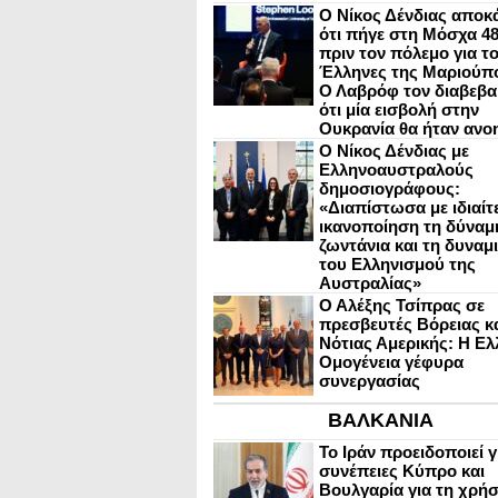
Ο Νίκος Δένδιας αποκ
ότι πήγε στη Μόσχα 4
πριν τον πόλεμο για τ
Έλληνες της Μαριούπ
Ο Λαβρόφ τον διαβεβα
ότι μία εισβολή στην
Ουκρανία θα ήταν ανο
Ο Νίκος Δένδιας με
Ελληνοαυστραλούς
δημοσιογράφους:
«Διαπίστωσα με ιδιαίτ
ικανοποίηση τη δύναμη
ζωντάνια και τη δυναμ
του Ελληνισμού της
Αυστραλίας»
Ο Αλέξης Τσίπρας σε
πρεσβευτές Βόρειας κ
Νότιας Αμερικής: Η Ελ
Ομογένεια γέφυρα
συνεργασίας
ΒΑΛΚΑΝΙΑ
Το Ιράν προειδοποιεί γ
συνέπειες Κύπρο και
Βουλγαρία για τη χρή