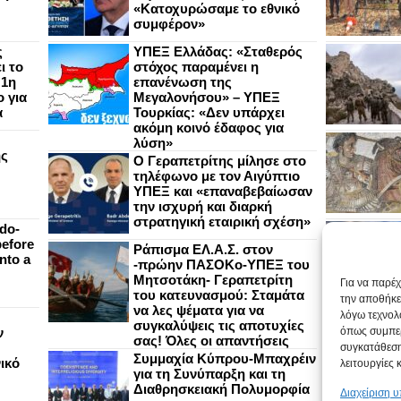
«Κατοχυρώσαμε το εθνικό
συμφέρον»
ς
ΥΠΕΞ Ελλάδας: «Σταθερός
ι το
στόχος παραμένει η
 1η
επανένωση της
 για
Μεγαλονήσου» – ΥΠΕΞ
α
Τουρκίας: «Δεν υπάρχει
ακόμη κοινό έδαφος για
λύση»
ής
Ο Γεραπετρίτης μίλησε στο
τηλέφωνο με τον Αιγύπτιο
ΥΠΕΞ και «επαναβεβαίωσαν
την ισχυρή και διαρκή
στρατηγική εταιρική σχέση»
do-
efore
Ράπισμα ΕΛ.Α.Σ. στον
nto a
-πρώην ΠΑΣΟΚο-ΥΠΕΞ του
Μητσοτάκη- Γεραπετρίτη
Για να παρέ
του κατευνασμού: Σταμάτα
την αποθήκε
να λες ψέματα για να
λόγω τεχνολ
συγκαλύψεις τις αποτυχίες
ν
όπως συμπερ
σας! Όλες οι απαντήσεις
συγκατάθεση
Συμμαχία Κύπρου-Μπαχρέιν
ικό
λειτουργίες 
για τη Συνύπαρξη και τη
Διαθρησκειακή Πολυμορφία
Διαχείριση 