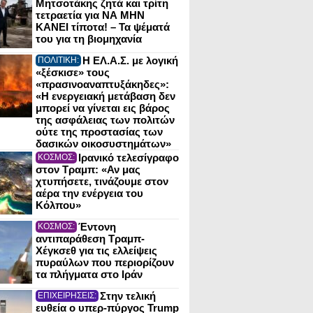
Μητσοτάκης ζητά και τρίτη
τετραετία για ΝΑ ΜΗΝ
ΚΑΝΕΙ τίποτα! – Τα ψέματά
του για τη βιομηχανία
Η ΕΛ.Α.Σ. με λογική
ΠΟΛΙΤΙΚΗ:
«ξέσκισε» τους
«πρασινοαναπτυξάκηδες»:
«Η ενεργειακή μετάβαση δεν
μπορεί να γίνεται εις βάρος
της ασφάλειας των πολιτών
ούτε της προστασίας των
δασικών οικοσυστημάτων»
Ιρανικό τελεσίγραφο
ΚΟΣΜΟΣ:
στον Τραμπ: «Αν μας
χτυπήσετε, τινάζουμε στον
αέρα την ενέργεια του
Κόλπου»
Έντονη
ΚΟΣΜΟΣ:
αντιπαράθεση Τραμπ-
Χέγκσεθ για τις ελλείψεις
πυραύλων που περιορίζουν
τα πλήγματα στο Ιράν
Στην τελική
ΕΠΙΧΕΙΡΗΣΕΙΣ:
ευθεία ο υπερ-πύργος Trump