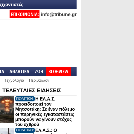
ζιχαντιστές
ΕΠΙΚΟΙΝΩΝΙΑ:
info@tribune.gr
IA
ΑΘΛΗΤΙΚΑ
ΖΩΗ
BLOGVIEW
Τεχνολογία
Περιβάλλον
ΤΕΛΕΥΤΑΙΕΣ ΕΙΔΗΣΕΙΣ
Η ΕΛ.Α.Σ.
ΠΟΛΙΤΙΚΗ:
προειδοποιεί τον
Μητσοτάκη: Σε έναν πόλεμο
οι πυρηνικές εγκαταστάσεις
μπορούν να γίνουν στόχος
του εχθρού
ΕΛ.Α.Σ.: Ο
ΠΟΛΙΤΙΚΗ: