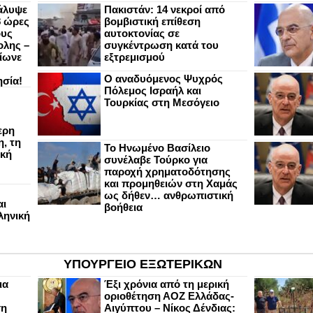
άλυψε
Πακιστάν: 14 νεκροί από
8 ώρες
βομβιστική επίθεση
ους
αυτοκτονίας σε
ολης –
συγκέντρωση κατά του
ίωνε
εξτρεμισμού
Ο αναδυόμενος Ψυχρός
ησία!
Πόλεμος Ισραήλ και
Τουρκίας στη Μεσόγειο
ερη
, τη
Το Ηνωμένο Βασίλειο
ική
συνέλαβε Τούρκο για
παροχή χρηματοδότησης
και προμηθειών στη Χαμάς
ως δήθεν… ανθρωπιστική
αι
βοήθεια
ληνική
ΥΠΟΥΡΓΕΙΟ ΕΞΩΤΕΡΙΚΩΝ
ια
Έξι χρόνια από τη μερική
οριοθέτηση ΑΟΖ Ελλάδας-
ση
Αιγύπτου – Νίκος Δένδιας: