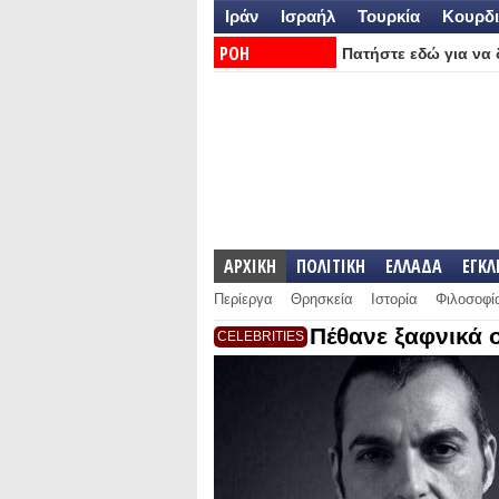
Ιράν
Ισραήλ
Τουρκία
Κουρδι
ΡΟΗ
Πατήστε εδώ για να δ
ΕΙΔΗΣΕΩΝ:
ΑΡΧΙΚΗ
ΠΟΛΙΤΙΚΗ
ΕΛΛΑΔΑ
ΕΓΚ
Περίεργα
Θρησκεία
Ιστορία
Φιλοσοφί
Πέθανε ξαφνικά 
CELEBRITIES