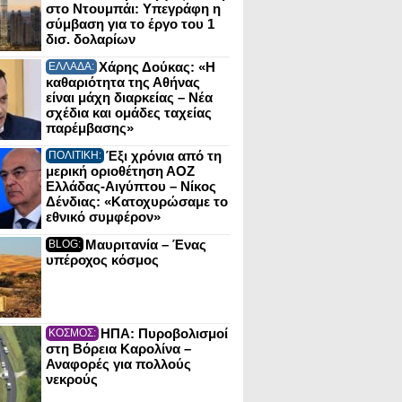
στο Ντουμπάι: Υπεγράφη η
σύμβαση για το έργο του 1
δισ. δολαρίων
Χάρης Δούκας: «Η
ΕΛΛΑΔΑ:
καθαριότητα της Αθήνας
είναι μάχη διαρκείας – Νέα
σχέδια και ομάδες ταχείας
παρέμβασης»
Έξι χρόνια από τη
ΠΟΛΙΤΙΚΗ:
μερική οριοθέτηση ΑΟΖ
Ελλάδας-Αιγύπτου – Νίκος
Δένδιας: «Κατοχυρώσαμε το
εθνικό συμφέρον»
Μαυριτανία – Ένας
BLOG:
υπέροχος κόσμος
ΗΠΑ: Πυροβολισμοί
ΚΟΣΜΟΣ:
στη Βόρεια Καρολίνα –
Αναφορές για πολλούς
νεκρούς