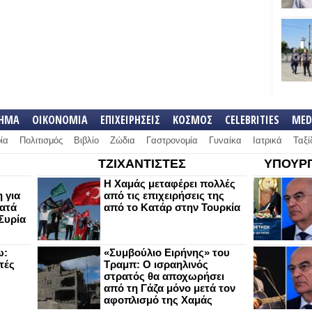
ΛΗΜΑ
ΟΙΚΟΝΟΜΙΑ
ΕΠΙΧΕΙΡΗΣΕΙΣ
ΚΟΣΜΟΣ
CELEBRITIES
MED
ία
Πολιτισμός
Βιβλίο
Ζώδια
Γαστρονομία
Γυναίκα
Ιατρικά
Ταξί
ΤΖΙΧΑΝΤΙΣΤΕΣ
ΥΠΟΥΡΓ
Η Χαμάς μεταφέρει πολλές
 για
από τις επιχειρήσεις της
κατά
από το Κατάρ στην Τουρκία
Συρία
ω:
«Συμβούλιο Ειρήνης» του
τές
Τραμπ: Ο ισραηλινός
στρατός θα αποχωρήσει
από τη Γάζα μόνο μετά τον
αφοπλισμό της Χαμάς