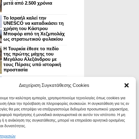
μετά από 2.500 χρόνια
Το Ισραήλ καλεί την
UNESCO να καταδικάσει τη
χρήση του Κάστρου
Μποφόρ από τη Χεζμπολάχ
ως στρατιωτικού φυλακίου
Η Τουρκία έθεσε το πεδίο
της πρώτης μάχης του
Μεγάλου Αλεξάνδρου με
τους Πέρσες υπό ιστορική
προστασία
Μυστράς: Aνακαίνιση του
ανακτόρου στην
Διαχείριση Συγκατάθεσης Cookies
καστροπολιτεία και εκθέσεις
στο Παλάτι των Δεσποτών
χουμε την καλύτερη εμπειρία, χρησιμοποιούμε τεχνολογίες όπως cookies για
υση ή/και την πρόσβαση σε πληροφορίες συσκευών. Η συγκατάθεση για τις εν
ογίες θα μας επιτρέψει να επεξεργαστούμε δεδομένα προσωπικού χαρακτήρα,
Οι Νεάντερταλ έκαναν
ιφορά περιήγησης ή μοναδικά αναγνωριστικά σε αυτόν τον ιστότοπο. Η μη
οδοντιατρικές επεμβάσεις σε
χαλασμένα δόντια, σύμφωνα
 ή η ανάκληση της συγκατάθεσης, μπορεί να επηρεάσει αρνητικά ορισμένες
με ευρήματα
και δυνατότητες.
υπηρεσιών