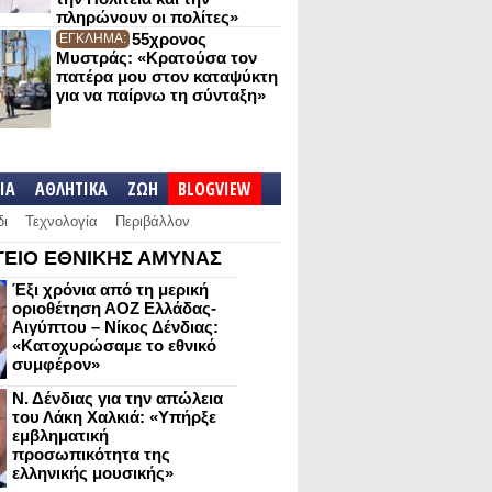
πληρώνουν οι πολίτες»
55χρονος
ΕΓΚΛΗΜΑ:
Μυστράς: «Κρατούσα τον
πατέρα μου στον καταψύκτη
για να παίρνω τη σύνταξη»
IA
ΑΘΛΗΤΙΚΑ
ΖΩΗ
BLOGVIEW
δι
Τεχνολογία
Περιβάλλον
ΕΙΟ ΕΘΝΙΚΗΣ ΑΜΥΝΑΣ
Έξι χρόνια από τη μερική
οριοθέτηση ΑΟΖ Ελλάδας-
Αιγύπτου – Νίκος Δένδιας:
«Κατοχυρώσαμε το εθνικό
συμφέρον»
Ν. Δένδιας για την απώλεια
του Λάκη Χαλκιά: «Υπήρξε
εμβληματική
προσωπικότητα της
ελληνικής μουσικής»