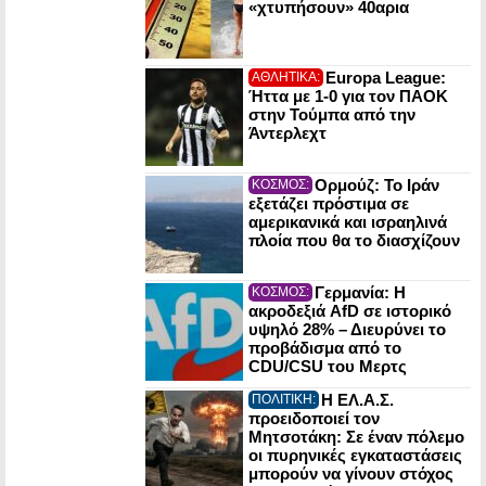
«χτυπήσουν» 40αρια
Europa League:
ΑΘΛΗΤΙΚΑ:
Ήττα με 1-0 για τον ΠΑΟΚ
στην Τούμπα από την
Άντερλεχτ
Ορμούζ: Το Ιράν
ΚΟΣΜΟΣ:
εξετάζει πρόστιμα σε
αμερικανικά και ισραηλινά
πλοία που θα το διασχίζουν
Γερμανία: Η
ΚΟΣΜΟΣ:
ακροδεξιά AfD σε ιστορικό
υψηλό 28% – Διευρύνει το
προβάδισμα από το
CDU/CSU του Μερτς
Η ΕΛ.Α.Σ.
ΠΟΛΙΤΙΚΗ:
προειδοποιεί τον
Μητσοτάκη: Σε έναν πόλεμο
οι πυρηνικές εγκαταστάσεις
μπορούν να γίνουν στόχος