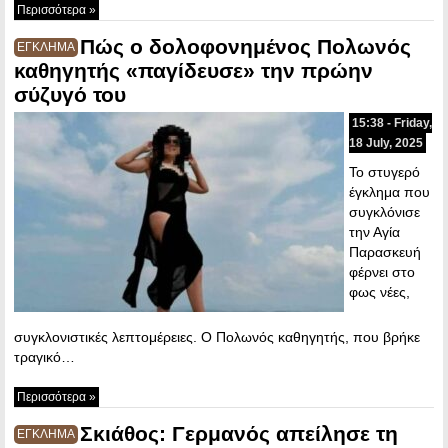
Περισσότερα »
Πώς ο δολοφονημένος Πολωνός
ΕΓΚΛΗΜΑ
καθηγητής «παγίδευσε» την πρώην
σύζυγό του
15:38 - Friday,
18 July, 2025
Το στυγερό
έγκλημα που
συγκλόνισε
την Αγία
Παρασκευή
φέρνει στο
φως νέες,
συγκλονιστικές λεπτομέρειες. Ο Πολωνός καθηγητής, που βρήκε
τραγικό…
Περισσότερα »
Σκιάθος: Γερμανός απείλησε τη
ΕΓΚΛΗΜΑ