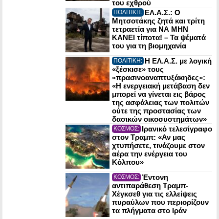
του εχθρού
ΕΛ.Α.Σ.: Ο
ΠΟΛΙΤΙΚΗ:
Μητσοτάκης ζητά και τρίτη
τετραετία για ΝΑ ΜΗΝ
ΚΑΝΕΙ τίποτα! – Τα ψέματά
του για τη βιομηχανία
Η ΕΛ.Α.Σ. με λογική
ΠΟΛΙΤΙΚΗ:
«ξέσκισε» τους
«πρασινοαναπτυξάκηδες»:
«Η ενεργειακή μετάβαση δεν
μπορεί να γίνεται εις βάρος
της ασφάλειας των πολιτών
ούτε της προστασίας των
δασικών οικοσυστημάτων»
Ιρανικό τελεσίγραφο
ΚΟΣΜΟΣ:
στον Τραμπ: «Αν μας
χτυπήσετε, τινάζουμε στον
αέρα την ενέργεια του
Κόλπου»
Έντονη
ΚΟΣΜΟΣ:
αντιπαράθεση Τραμπ-
Χέγκσεθ για τις ελλείψεις
πυραύλων που περιορίζουν
τα πλήγματα στο Ιράν