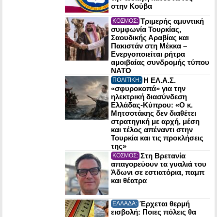
στην Κούβα
Τριμερής αμυντική
ΚΟΣΜΟΣ:
συμφωνία Τουρκίας,
Σαουδικής Αραβίας και
Πακιστάν στη Μέκκα –
Ενεργοποιείται ρήτρα
αμοιβαίας συνδρομής τύπου
NATO
Η ΕΛ.Α.Σ.
ΠΟΛΙΤΙΚΗ:
«σφυροκοπά» για την
ηλεκτρική διασύνδεση
Ελλάδας-Κύπρου: «Ο κ.
Μητσοτάκης δεν διαθέτει
στρατηγική με αρχή, μέση
και τέλος απέναντι στην
Τουρκία και τις προκλήσεις
της»
Στη Βρετανία
ΚΟΣΜΟΣ:
απαγορεύουν τα γυαλιά του
Άδωνι σε εστιατόρια, παμπ
και θέατρα
Έρχεται θερμή
ΕΛΛΑΔΑ:
εισβολή: Ποιες πόλεις θα