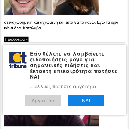
στεναχωρημένη και αγχωμένη και είπα θα το κάνω. Εγώ τα έχω
κάνει όλα. Κατάλαβα…
Περισσότερα »
Πώς σχεδιάστηκε η δολοφονία του
ΕΓΚΛΗΜΑ
Εάν θέλετε να λαμβάνετε
43χρονου Πολωνού καθηγητή – Ορφανά
ειδοποιήσεις μόνο για
τα παιδιά του
σημαντικές ειδήσεις και
έκτακτη επικαιρότητα πατήστε
20:38 - Friday,
ΝΑΙ
18 July, 2025
...αλλιώς πατήστε αργότερα
Εξιχνιάστηκε
από το
Τμήμα
Αργότερα
ΝΑΙ