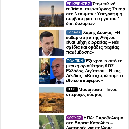
Στην τελική
ΕΠΙΧΕΙΡΗΣΕΙΣ:
ευθεία ο υπερ-πύργος Trump
στο Ντουμπάι: Υπεγράφη η
σύμβαση για το έργο του 1
δισ. δολαρίων
Χάρης Δούκας: «Η
ΕΛΛΑΔΑ:
καθαριότητα της Αθήνας
είναι μάχη διαρκείας – Νέα
σχέδια και ομάδες ταχείας
παρέμβασης»
Έξι χρόνια από τη
ΠΟΛΙΤΙΚΗ:
μερική οριοθέτηση ΑΟΖ
Ελλάδας-Αιγύπτου – Νίκος
Δένδιας: «Κατοχυρώσαμε το
εθνικό συμφέρον»
Μαυριτανία – Ένας
BLOG:
υπέροχος κόσμος
ΗΠΑ: Πυροβολισμοί
ΚΟΣΜΟΣ:
στη Βόρεια Καρολίνα –
Αναφορές για πολλούς