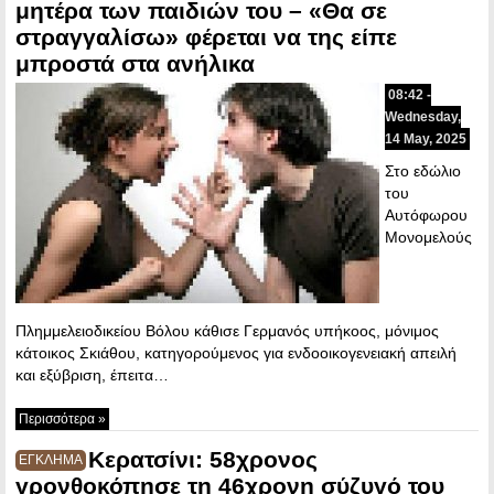
μητέρα των παιδιών του – «Θα σε
στραγγαλίσω» φέρεται να της είπε
μπροστά στα ανήλικα
08:42 -
Wednesday,
14 May, 2025
Στο εδώλιο
του
Αυτόφωρου
Μονομελούς
Πλημμελειοδικείου Βόλου κάθισε Γερμανός υπήκοος, μόνιμος
κάτοικος Σκιάθου, κατηγορούμενος για ενδοοικογενειακή απειλή
και εξύβριση, έπειτα…
Περισσότερα »
Κερατσίνι: 58χρονος
ΕΓΚΛΗΜΑ
γρονθοκόπησε τη 46χρονη σύζυγό του