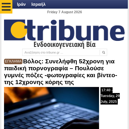
Ιράν
Ισραήλ
Friday 7 August 2026
Ενδοοικογενειακή Βία
Βόλος: Συνελήφθη 52χρονη για
ΕΓΚΛΗΜΑ
παιδική πορνογραφία – Πουλούσε
γυμνές πόζες -φωτογραφίες και βίντεο-
της 12χρονης κόρης της
17:40 -
Tuesday, 29
July, 2025