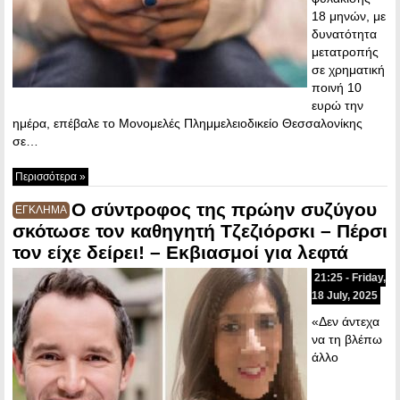
18 μηνών, με
δυνατότητα
μετατροπής
σε χρηματική
ποινή 10
ευρώ την
ημέρα, επέβαλε το Μονομελές Πλημμελειοδικείο Θεσσαλονίκης
σε…
Περισσότερα »
Ο σύντροφος της πρώην συζύγου
ΕΓΚΛΗΜΑ
σκότωσε τον καθηγητή Τζεζιόρσκι – Πέρσι
τον είχε δείρει! – Εκβιασμοί για λεφτά
21:25 - Friday,
18 July, 2025
«Δεν άντεχα
να τη βλέπω
άλλο