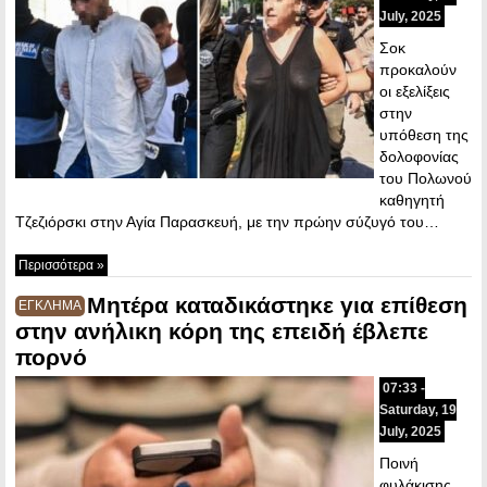
July, 2025
Σοκ
προκαλούν
οι εξελίξεις
στην
υπόθεση της
δολοφονίας
του Πολωνού
καθηγητή
Τζεζιόρσκι στην Αγία Παρασκευή, με την πρώην σύζυγό του…
Περισσότερα »
Μητέρα καταδικάστηκε για επίθεση
ΕΓΚΛΗΜΑ
στην ανήλικη κόρη της επειδή έβλεπε
πορνό
07:33 -
Saturday, 19
July, 2025
Ποινή
φυλάκισης