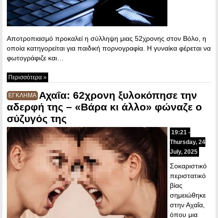
Αποτροπιασμό προκαλεί η σύλληψη μιας 52χρονης στον Βόλο, η
οποία κατηγορείται για παιδική πορνογραφία. Η γυναίκα φέρεται να
φωτογράφιζε και…
Περισσότερα »
Αχαΐα: 62χρονη ξυλοκόπησε την
ΕΓΚΛΗΜΑ
αδερφή της – «Βάρα κι άλλο» φώναζε ο
σύζυγός της
19:21 -
Thursday, 24
July, 2025
Σοκαριστικό
περιστατικό
βίας
σημειώθηκε
στην Αχαΐα,
όπου μια