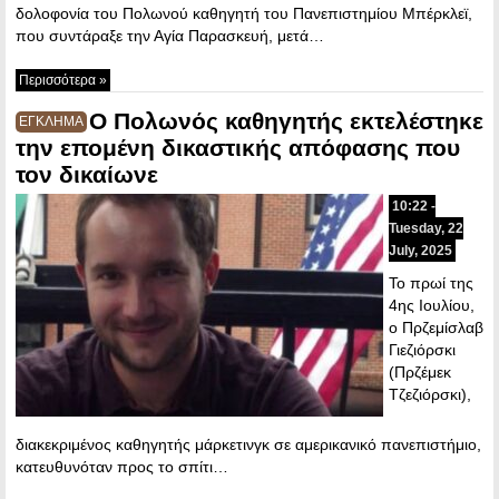
δολοφονία του Πολωνού καθηγητή του Πανεπιστημίου Μπέρκλεϊ,
που συντάραξε την Αγία Παρασκευή, μετά…
Περισσότερα »
Ο Πολωνός καθηγητής εκτελέστηκε
ΕΓΚΛΗΜΑ
την επομένη δικαστικής απόφασης που
τον δικαίωνε
10:22 -
Tuesday, 22
July, 2025
Το πρωί της
4ης Ιουλίου,
ο Πρζεμίσλαβ
Γιεζιόρσκι
(Πρζέμεκ
Τζεζιόρσκι),
διακεκριμένος καθηγητής μάρκετινγκ σε αμερικανικό πανεπιστήμιο,
κατευθυνόταν προς το σπίτι…