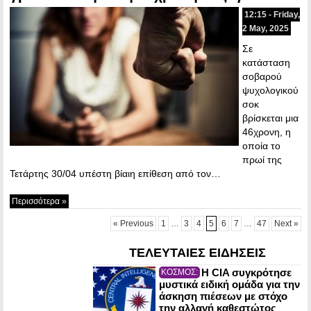
12:15 - Friday,
2 May, 2025
Σε
κατάσταση
σοβαρού
ψυχολογικού
σοκ
βρίσκεται μια
46χρονη, η
οποία το
πρωί της
Τετάρτης 30/04 υπέστη βίαιη επίθεση από τον…
Περισσότερα »
« Previous
1
…
3
4
5
6
7
…
47
Next »
ΤΕΛΕΥΤΑΙΕΣ ΕΙΔΗΣΕΙΣ
Η CIA συγκρότησε
ΚΟΣΜΟΣ:
μυστικά ειδική ομάδα για την
άσκηση πιέσεων με στόχο
την αλλαγή καθεστώτος