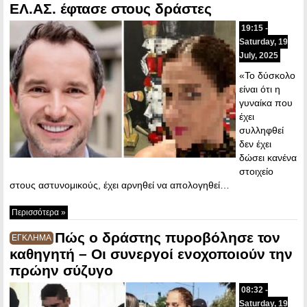
ΕΛ.ΑΣ. έφτασε στους δράστες
19:15 -
Saturday, 19
July, 2025
«Το δύσκολο
είναι ότι η
γυναίκα που
έχει
συλληφθεί
δεν έχει
δώσει κανένα
στοιχείο
στους αστυνομικούς, έχει αρνηθεί να απολογηθεί…
Περισσότερα »
Πώς ο δράστης πυροβόλησε τον
ΕΓΚΛΗΜΑ
καθηγητή – Οι συνεργοί ενοχοποιούν την
πρώην σύζυγο
08:32 -
Saturday, 19