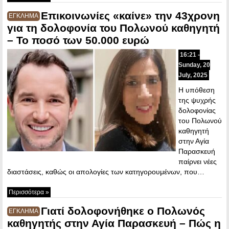
Επικοινωνίες «καίνε» την 43χρονη
ΕΓΚΛΗΜΑ
για τη δολοφονία του Πολωνού καθηγητή
– Το ποσό των 50.000 ευρώ
16:21 -
Sunday, 20
July, 2025
Η υπόθεση
της ψυχρής
δολοφονίας
του Πολωνού
καθηγητή
στην Αγία
Παρασκευή
παίρνει νέες
διαστάσεις, καθώς οι απολογίες των κατηγορουμένων, που…
Περισσότερα »
Γιατί δολοφονήθηκε ο Πολωνός
ΕΓΚΛΗΜΑ
καθηγητής στην Αγία Παρασκευή – Πώς η