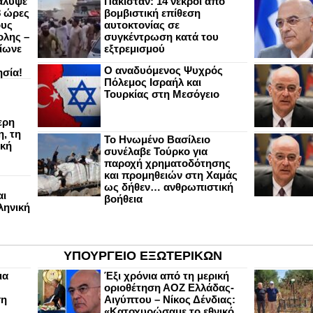
άλυψε
Πακιστάν: 14 νεκροί από
8 ώρες
βομβιστική επίθεση
ους
αυτοκτονίας σε
ολης –
συγκέντρωση κατά του
ίωνε
εξτρεμισμού
Ο αναδυόμενος Ψυχρός
ησία!
Πόλεμος Ισραήλ και
Τουρκίας στη Μεσόγειο
ερη
, τη
Το Ηνωμένο Βασίλειο
ική
συνέλαβε Τούρκο για
παροχή χρηματοδότησης
και προμηθειών στη Χαμάς
ως δήθεν… ανθρωπιστική
αι
βοήθεια
ληνική
ΥΠΟΥΡΓΕΙΟ ΕΞΩΤΕΡΙΚΩΝ
ια
Έξι χρόνια από τη μερική
οριοθέτηση ΑΟΖ Ελλάδας-
ση
Αιγύπτου – Νίκος Δένδιας:
«Κατοχυρώσαμε το εθνικό