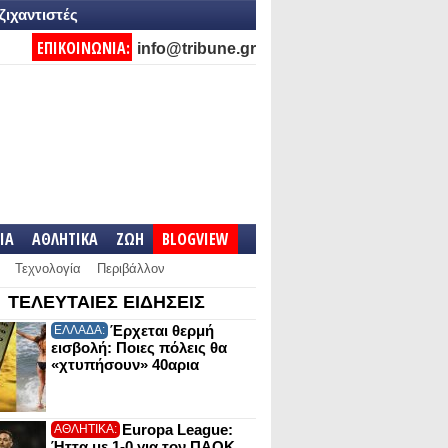
ζιχαντιστές
ΕΠΙΚΟΙΝΩΝΙΑ:
info@tribune.gr
IA
ΑΘΛΗΤΙΚΑ
ΖΩΗ
BLOGVIEW
Τεχνολογία
Περιβάλλον
ΤΕΛΕΥΤΑΙΕΣ ΕΙΔΗΣΕΙΣ
Έρχεται θερμή
ΕΛΛΑΔΑ:
εισβολή: Ποιες πόλεις θα
«χτυπήσουν» 40αρια
Europa League:
ΑΘΛΗΤΙΚΑ:
Ήττα με 1-0 για τον ΠΑΟΚ