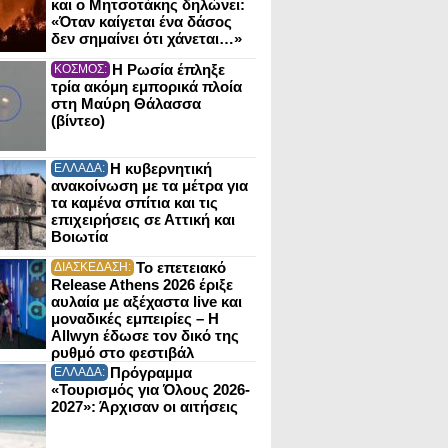
και ο Μητσοτάκης δηλώνει:
«Όταν καίγεται ένα δάσος
δεν σημαίνει ότι χάνεται…»
Η Ρωσία έπληξε
ΚΟΣΜΟΣ:
τρία ακόμη εμπορικά πλοία
στη Μαύρη Θάλασσα
(βίντεο)
Η κυβερνητική
ΕΛΛΑΔΑ:
ανακοίνωση με τα μέτρα για
τα καμένα σπίτια και τις
επιχειρήσεις σε Αττική και
Βοιωτία
Το επετειακό
ΔΙΑΣΚΕΔΑΣΗ:
Release Athens 2026 έριξε
αυλαία με αξέχαστα live και
μοναδικές εμπειρίες – Η
Allwyn έδωσε τον δικό της
ρυθμό στο φεστιβάλ
Πρόγραμμα
ΕΛΛΑΔΑ:
«Τουρισμός για Όλους 2026-
2027»: Άρχισαν οι αιτήσεις