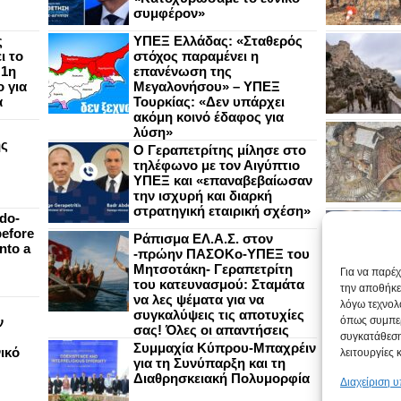
συμφέρον»
ς
ΥΠΕΞ Ελλάδας: «Σταθερός
ι το
στόχος παραμένει η
 1η
επανένωση της
 για
Μεγαλονήσου» – ΥΠΕΞ
α
Τουρκίας: «Δεν υπάρχει
ακόμη κοινό έδαφος για
λύση»
ής
Ο Γεραπετρίτης μίλησε στο
τηλέφωνο με τον Αιγύπτιο
ΥΠΕΞ και «επαναβεβαίωσαν
την ισχυρή και διαρκή
στρατηγική εταιρική σχέση»
do-
efore
Ράπισμα ΕΛ.Α.Σ. στον
nto a
-πρώην ΠΑΣΟΚο-ΥΠΕΞ του
Μητσοτάκη- Γεραπετρίτη
Για να παρέ
του κατευνασμού: Σταμάτα
την αποθήκε
να λες ψέματα για να
λόγω τεχνολ
συγκαλύψεις τις αποτυχίες
ν
όπως συμπερ
σας! Όλες οι απαντήσεις
συγκατάθεση
Συμμαχία Κύπρου-Μπαχρέιν
ικό
λειτουργίες 
για τη Συνύπαρξη και τη
Διαθρησκειακή Πολυμορφία
Διαχείριση 