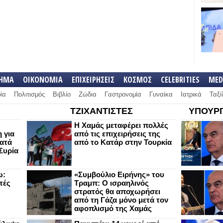
ΛΗΜΑ
ΟΙΚΟΝΟΜΙΑ
ΕΠΙΧΕΙΡΗΣΕΙΣ
ΚΟΣΜΟΣ
CELEBRITIES
MED
ία
Πολιτισμός
Βιβλίο
Ζώδια
Γαστρονομία
Γυναίκα
Ιατρικά
Ταξί
ΤΖΙΧΑΝΤΙΣΤΕΣ
ΥΠΟΥΡΓ
Η Χαμάς μεταφέρει πολλές
 για
από τις επιχειρήσεις της
κατά
από το Κατάρ στην Τουρκία
Συρία
ω:
«Συμβούλιο Ειρήνης» του
τές
Τραμπ: Ο ισραηλινός
στρατός θα αποχωρήσει
από τη Γάζα μόνο μετά τον
αφοπλισμό της Χαμάς