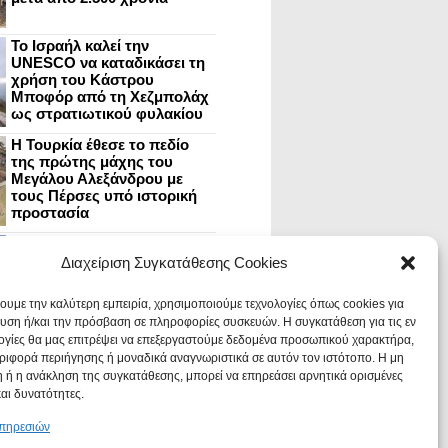
Το Ισραήλ καλεί την
UNESCO να καταδικάσει τη
χρήση του Κάστρου
Μποφόρ από τη Χεζμπολάχ
ως στρατιωτικού φυλακίου
Η Τουρκία έθεσε το πεδίο
της πρώτης μάχης του
Μεγάλου Αλεξάνδρου με
τους Πέρσες υπό ιστορική
προστασία
Μυστράς: Aνακαίνιση του
ανακτόρου στην
Διαχείριση Συγκατάθεσης Cookies
καστροπολιτεία και εκθέσεις
στο Παλάτι των Δεσποτών
χουμε την καλύτερη εμπειρία, χρησιμοποιούμε τεχνολογίες όπως cookies για
υση ή/και την πρόσβαση σε πληροφορίες συσκευών. Η συγκατάθεση για τις εν
ογίες θα μας επιτρέψει να επεξεργαστούμε δεδομένα προσωπικού χαρακτήρα,
Οι Νεάντερταλ έκαναν
ιφορά περιήγησης ή μοναδικά αναγνωριστικά σε αυτόν τον ιστότοπο. Η μη
οδοντιατρικές επεμβάσεις σε
χαλασμένα δόντια, σύμφωνα
 ή η ανάκληση της συγκατάθεσης, μπορεί να επηρεάσει αρνητικά ορισμένες
με ευρήματα
και δυνατότητες.
υπηρεσιών