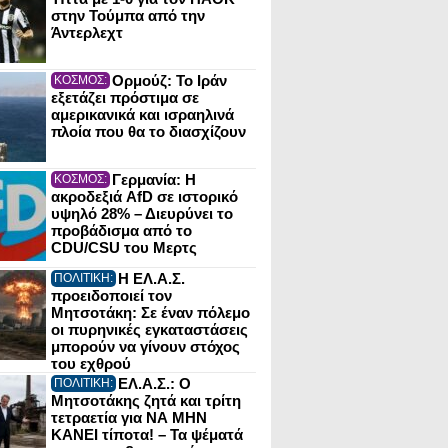
στην Τούμπα από την
Άντερλεχτ
Ορμούζ: Το Ιράν
ΚΟΣΜΟΣ:
εξετάζει πρόστιμα σε
αμερικανικά και ισραηλινά
πλοία που θα το διασχίζουν
Γερμανία: Η
ΚΟΣΜΟΣ:
ακροδεξιά AfD σε ιστορικό
υψηλό 28% – Διευρύνει το
προβάδισμα από το
CDU/CSU του Μερτς
Η ΕΛ.Α.Σ.
ΠΟΛΙΤΙΚΗ:
προειδοποιεί τον
Μητσοτάκη: Σε έναν πόλεμο
οι πυρηνικές εγκαταστάσεις
μπορούν να γίνουν στόχος
του εχθρού
ΕΛ.Α.Σ.: Ο
ΠΟΛΙΤΙΚΗ:
Μητσοτάκης ζητά και τρίτη
τετραετία για ΝΑ ΜΗΝ
ΚΑΝΕΙ τίποτα! – Τα ψέματά