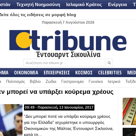
στάν
Τεχνητή Νοημοσύνη
Ισλαμικό Κράτος
Ενέργεια
Τ
είτε όλες τις ειδήσεις σε μορφή blog
Παρασκευή 7 Αυγούστου 2026
Έντουαρντ Σικουλίνα
ΛΗΜΑ
ΟΙΚΟΝΟΜΙΑ
ΕΠΙΧΕΙΡΗΣΕΙΣ
ΚΟΣΜΟΣ
CELEBRITIES
MED
α
Πολιτισμός
Βιβλίο
Ζώδια
Γαστρονομία
Γυναίκα
Ιατρικά
Ταξίδι
ν μπορεί να υπάρξει κούρεμα χρέους
09:49 - Παρασκευή, 13 Ιανουαρίου, 2017
“Δεν μπορεί ποτέ να υπάρξει κούρεμα χρέους
για την Ελλάδα” ισχυρίστηκε ο υπουρργός
Οικονομικών της Μάλτας Έντουαρντ Σικλούνα,
κατά τη…