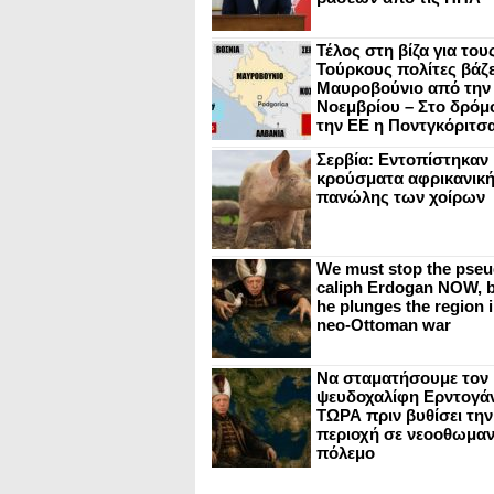
Τέλος στη βίζα για του
Τούρκους πολίτες βάζε
Μαυροβούνιο από την
Νοεμβρίου – Στο δρόμο
την ΕΕ η Ποντγκόριτσ
Σερβία: Εντοπίστηκαν
κρούσματα αφρικανικ
πανώλης των χοίρων
We must stop the pseu
caliph Erdogan NOW, b
he plunges the region i
neo-Ottoman war
Να σταματήσουμε τον
ψευδοχαλίφη Ερντογά
ΤΩΡΑ πριν βυθίσει την
περιοχή σε νεοοθωμαν
πόλεμο