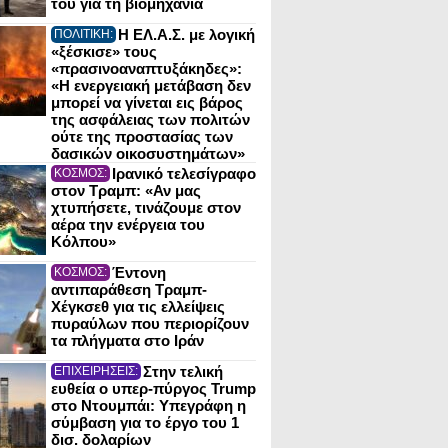
του για τη βιομηχανία
Η ΕΛ.Α.Σ. με λογική
ΠΟΛΙΤΙΚΗ:
«ξέσκισε» τους
«πρασινοαναπτυξάκηδες»:
«Η ενεργειακή μετάβαση δεν
μπορεί να γίνεται εις βάρος
της ασφάλειας των πολιτών
ούτε της προστασίας των
δασικών οικοσυστημάτων»
Ιρανικό τελεσίγραφο
ΚΟΣΜΟΣ:
στον Τραμπ: «Αν μας
χτυπήσετε, τινάζουμε στον
αέρα την ενέργεια του
Κόλπου»
Έντονη
ΚΟΣΜΟΣ:
αντιπαράθεση Τραμπ-
Χέγκσεθ για τις ελλείψεις
πυραύλων που περιορίζουν
τα πλήγματα στο Ιράν
Στην τελική
ΕΠΙΧΕΙΡΗΣΕΙΣ:
ευθεία ο υπερ-πύργος Trump
στο Ντουμπάι: Υπεγράφη η
σύμβαση για το έργο του 1
δισ. δολαρίων