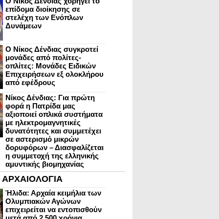
Ο Νίκος Δένδιας χορηγεί το
επίδομα διοίκησης σε
στελέχη των Ενόπλων
Δυνάμεων
Ο Νίκος Δένδιας συγκροτεί
μονάδες από πολίτες-
οπλίτες: Μονάδες Ειδικών
Επιχειρήσεων εξ ολοκλήρου
από εφέδρους
Νίκος Δένδιας: Για πρώτη
φορά η Πατρίδα μας
αξιοποιεί οπλικά συστήματα
με ηλεκτρομαγνητικές
δυνατότητες και συμμετέχει
σε αστερισμό μικρών
δορυφόρων – Διασφαλίζεται
η συμμετοχή της ελληνικής
αμυντικής βιομηχανίας
ΑΡΧΑΙΟΛΟΓΙΑ
Ήλιδα: Αρχαία κειμήλια των
Ολυμπιακών Αγώνων
επιχειρείται να εντοπισθούν
μετά από 2.500 χρόνια