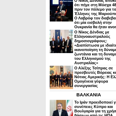
Ο Νίκος Δένδιας αποκ
ότι πήγε στη Μόσχα 4
πριν τον πόλεμο για τ
Έλληνες της Μαριούπ
Ο Λαβρόφ τον διαβεβα
ότι μία εισβολή στην
Ουκρανία θα ήταν ανο
Ο Νίκος Δένδιας με
Ελληνοαυστραλούς
δημοσιογράφους:
«Διαπίστωσα με ιδιαίτ
ικανοποίηση τη δύναμη
ζωντάνια και τη δυναμ
του Ελληνισμού της
Αυστραλίας»
Ο Αλέξης Τσίπρας σε
πρεσβευτές Βόρειας κ
Νότιας Αμερικής: Η Ελ
Ομογένεια γέφυρα
συνεργασίας
ΒΑΛΚΑΝΙΑ
Το Ιράν προειδοποιεί γ
συνέπειες Κύπρο και
Βουλγαρία για τη χρή
βάσεων από τις ΗΠΑ