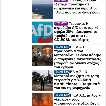
Ορμούζ: Το Ιράν
εξετάζει πρόστιμα σε
αμερικανικά και ισραηλινά
πλοία που θα το διασχίζουν
Γερμανία: Η
ΚΟΣΜΟΣ:
ακροδεξιά AfD σε ιστορικό
υψηλό 28% – Διευρύνει το
προβάδισμα από το
CDU/CSU του Μερτς
Η ΕΛ.Α.Σ.
ΠΟΛΙΤΙΚΗ:
προειδοποιεί τον
Μητσοτάκη: Σε έναν πόλεμο
οι πυρηνικές εγκαταστάσεις
μπορούν να γίνουν στόχος
του εχθρού
ΕΛ.Α.Σ.: Ο
ΠΟΛΙΤΙΚΗ:
Μητσοτάκης ζητά και τρίτη
τετραετία για ΝΑ ΜΗΝ
ΚΑΝΕΙ τίποτα! – Τα ψέματά
του για τη βιομηχανία
Η ΕΛ.Α.Σ. με λογική
ΠΟΛΙΤΙΚΗ:
«ξέσκισε» τους
«πρασινοαναπτυξάκηδες»: