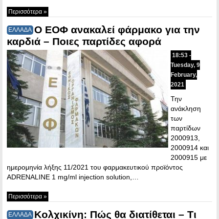
Περισσότερα »
Ο ΕΟΦ ανακαλεί φάρμακο για την
ΕΛΛΑΔΑ
καρδιά – Ποιες παρτίδες αφορά
18:53 -
Tuesday, 9
February,
2021
Την
ανάκληση
των
παρτίδων
2000913,
2000914 και
2000915 με
ημερομηνία λήξης 11/2021 του φαρμακευτικού προϊόντος
ADRENALINE 1 mg/ml injection solution,…
Περισσότερα »
Κολχικίνη: Πώς θα διατίθεται – Τι
ΕΛΛΑΔΑ