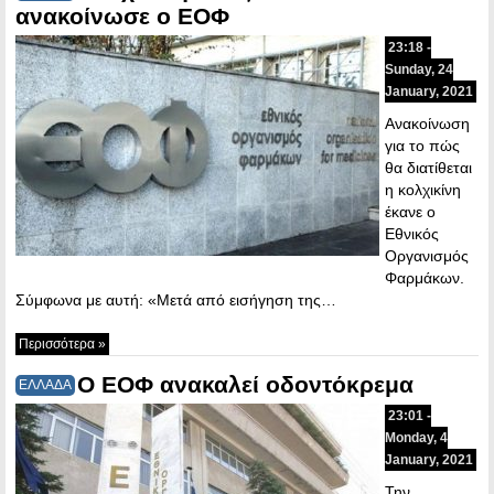
ανακοίνωσε ο ΕΟΦ
23:18 -
Sunday, 24
January, 2021
Ανακοίνωση
για το πώς
θα διατίθεται
η κολχικίνη
έκανε ο
Εθνικός
Οργανισμός
Φαρμάκων.
Σύμφωνα με αυτή: «Μετά από εισήγηση της…
Περισσότερα »
Ο ΕΟΦ ανακαλεί οδοντόκρεμα
ΕΛΛΑΔΑ
23:01 -
Monday, 4
January, 2021
Την