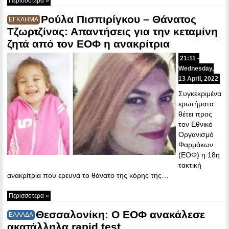
Περισσότερα »
Ρούλα Πισπιρίγκου – Θάνατος
ΕΓΚΛΗΜΑ
Τζωρτζίνας: Απαντήσεις για την κεταμίνη
ζητά από τον ΕΟΦ η ανακρίτρια
21:11 -
Wednesday,
13 April, 2022
Συγκεκριμένα
ερωτήματα
θέτει προς
τον Εθνικό
Οργανισμό
Φαρμάκων
(ΕΟΦ) η 18η
τακτική
ανακρίτρια που ερευνά το θάνατο της κόρης της…
Περισσότερα »
Θεσσαλονίκη: Ο ΕΟΦ ανακάλεσε
ΕΛΛΑΔΑ
ακατάλληλα rapid test