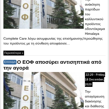
ανάκληση
παρτίδων
του
καλλυντικού
προϊόντος
οδοντόκρεμα
Himalaya
Complete Care λόγω ασυμφωνίας της επισήμανσης/προώθησης
του προϊόντος με τη σύνθεση αποφάσισε…
Περισσότερα »
O ΕΟΦ αποσύρει αντισηπτικά από
ΕΛΛΑΔΑ
την αγορά
22:20 - Friday,
18 December,
2020
Την
απαγόρευση
διακίνησης
και διάθεσης