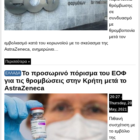
θρόμβωσης
σε
συνδυασμό
με
θρομβοπενία
μετά τον
εμβολιασμό κατά του κορωνοϊού με το σκεύασμα της
AstraZeneca, ενημερώνει…
Περισσότερα »
Το προσωρινό πόρισμα του ΕΟΦ
ΕΛΛΑΔΑ
για τις θρομβώσεις στην Κρήτη μετά το
AstraZeneca
20:27 -
Thursday, 20
May, 2021
Πιθανή
συσχέτιση με
το εμβόλιο
της