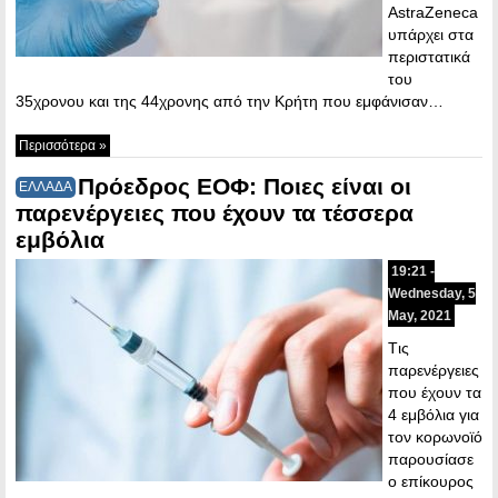
AstraZeneca
υπάρχει στα
περιστατικά
του
35χρονου και της 44χρονης από την Κρήτη που εμφάνισαν…
Περισσότερα »
Πρόεδρος ΕΟΦ: Ποιες είναι οι
ΕΛΛΑΔΑ
παρενέργειες που έχουν τα τέσσερα
εμβόλια
19:21 -
Wednesday, 5
May, 2021
Tις
παρενέργειες
που έχουν τα
4 εμβόλια για
τον κορωνοϊό
παρουσίασε
ο επίκουρος