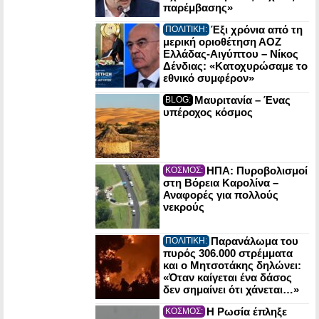
παρέμβασης»
Έξι χρόνια από τη
ΠΟΛΙΤΙΚΗ:
μερική οριοθέτηση ΑΟΖ
Ελλάδας-Αιγύπτου – Νίκος
Δένδιας: «Κατοχυρώσαμε το
εθνικό συμφέρον»
Μαυριτανία – Ένας
BLOG:
υπέροχος κόσμος
ΗΠΑ: Πυροβολισμοί
ΚΟΣΜΟΣ:
στη Βόρεια Καρολίνα –
Αναφορές για πολλούς
νεκρούς
Παρανάλωμα του
ΠΟΛΙΤΙΚΗ:
πυρός 306.000 στρέμματα
και ο Μητσοτάκης δηλώνει:
«Όταν καίγεται ένα δάσος
δεν σημαίνει ότι χάνεται…»
Η Ρωσία έπληξε
ΚΟΣΜΟΣ: