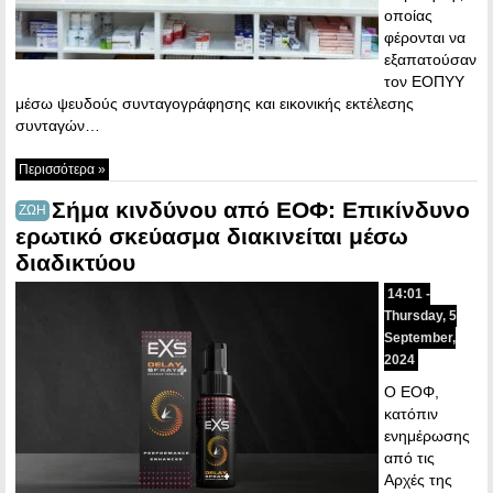
οποίας
φέρονται να
εξαπατούσαν
τον ΕΟΠΥΥ
μέσω ψευδούς συνταγογράφησης και εικονικής εκτέλεσης
συνταγών…
Περισσότερα »
Σήμα κινδύνου από ΕΟΦ: Επικίνδυνο
ΖΩΗ
ερωτικό σκεύασμα διακινείται μέσω
διαδικτύου
14:01 -
Thursday, 5
September,
2024
Ο ΕΟΦ,
κατόπιν
ενημέρωσης
από τις
Αρχές της