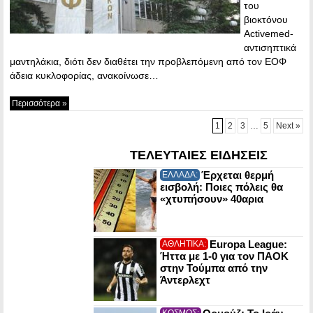
του
βιοκτόνου
Activemed-
αντισηπτικά
μαντηλάκια, διότι δεν διαθέτει την προβλεπόμενη από τον ΕΟΦ
άδεια κυκλοφορίας, ανακοίνωσε…
Περισσότερα »
1
2
3
…
5
Next »
ΤΕΛΕΥΤΑΙΕΣ ΕΙΔΗΣΕΙΣ
Έρχεται θερμή
ΕΛΛΑΔΑ:
εισβολή: Ποιες πόλεις θα
«χτυπήσουν» 40αρια
Europa League:
ΑΘΛΗΤΙΚΑ:
Ήττα με 1-0 για τον ΠΑΟΚ
στην Τούμπα από την
Άντερλεχτ
ΚΟΣΜΟΣ: