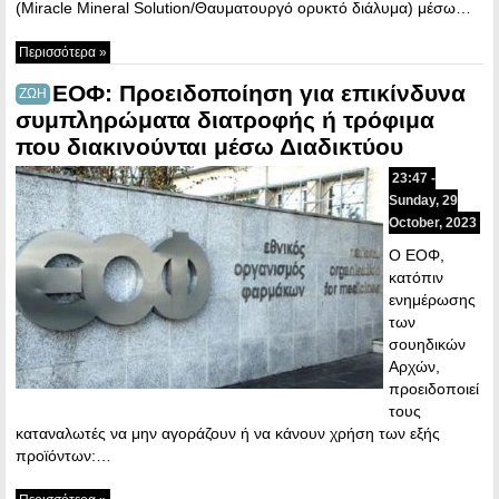
(Miracle Mineral Solution/Θαυματουργό ορυκτό διάλυμα) μέσω…
Περισσότερα »
ΕΟΦ: Προειδοποίηση για επικίνδυνα
ΖΩΗ
συμπληρώματα διατροφής ή τρόφιμα
που διακινούνται μέσω Διαδικτύου
23:47 -
Sunday, 29
October, 2023
Ο ΕΟΦ,
κατόπιν
ενημέρωσης
των
σουηδικών
Αρχών,
προειδοποιεί
τους
καταναλωτές να μην αγοράζουν ή να κάνουν χρήση των εξής
προϊόντων:…