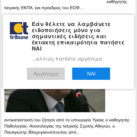
καθηγητής
Ιατρικής ΕΚΠΑ, και πρόεδρος του ΕΟΦ,…
Περισσότερα »
Εάν θέλετε να λαμβάνετε
ειδοποιήσεις μόνο για
Παραίτηση βόμβα! Τι καταγγέλλει ο
ΕΛΛΑΔΑ
σημαντικές ειδήσεις και
καθ. Βλαχογιαννόπουλος για επιτροπή
έκτακτη επικαιρότητα πατήστε
του ΕΟΦ για το εμβόλιο της AstraZeneca
ΝΑΙ
22:01 -
...αλλιώς πατήστε αργότερα
Thursday, 1
April, 2021
Αργότερα
ΝΑΙ
Την
αντικατάστασή του ζήτησε από το υπουργείο Υγείας ο καθηγητής
Παθολογίας- Ανοσολογίας της Ιατρικής Σχολής Αθηνών, κ.
Παναγιώτης Βλαχογιαννόπουλος από…