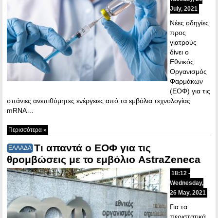
July, 2021
Νέες οδηγίες
προς
γιατρούς
δίνει ο
Εθνικός
Οργανισμός
Φαρμάκων
(ΕΟΦ) για τις
σπάνιες ανεπιθύμητες ενέργειες από τα εμβόλια τεχνολογίας
mRNA…
Περισσότερα »
Τι απαντά ο ΕΟΦ για τις
ΕΛΛΑΔΑ
θρομβώσεις με το εμβόλιο AstraZeneca
18:12 -
Wednesday,
26 May, 2021
Για τα
περιστατικά