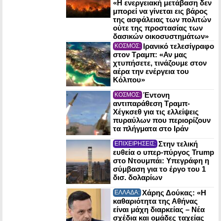
«Η ενεργειακή μετάβαση δεν
μπορεί να γίνεται εις βάρος
της ασφάλειας των πολιτών
ούτε της προστασίας των
δασικών οικοσυστημάτων»
Ιρανικό τελεσίγραφο
ΚΟΣΜΟΣ:
στον Τραμπ: «Αν μας
χτυπήσετε, τινάζουμε στον
αέρα την ενέργεια του
Κόλπου»
Έντονη
ΚΟΣΜΟΣ:
αντιπαράθεση Τραμπ-
Χέγκσεθ για τις ελλείψεις
πυραύλων που περιορίζουν
τα πλήγματα στο Ιράν
Στην τελική
ΕΠΙΧΕΙΡΗΣΕΙΣ:
ευθεία ο υπερ-πύργος Trump
στο Ντουμπάι: Υπεγράφη η
σύμβαση για το έργο του 1
δισ. δολαρίων
Χάρης Δούκας: «Η
ΕΛΛΑΔΑ:
καθαριότητα της Αθήνας
είναι μάχη διαρκείας – Νέα
σχέδια και ομάδες ταχείας