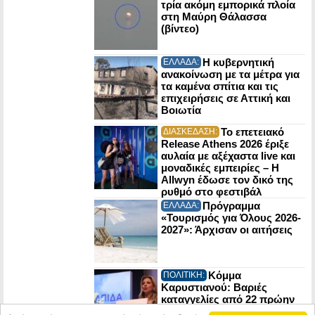
τρία ακόμη εμπορικά πλοία
στη Μαύρη Θάλασσα
(βίντεο)
Η κυβερνητική
ΕΛΛΑΔΑ:
ανακοίνωση με τα μέτρα για
τα καμένα σπίτια και τις
επιχειρήσεις σε Αττική και
Βοιωτία
Το επετειακό
ΔΙΑΣΚΕΔΑΣΗ:
Release Athens 2026 έριξε
αυλαία με αξέχαστα live και
μοναδικές εμπειρίες – Η
Allwyn έδωσε τον δικό της
ρυθμό στο φεστιβάλ
Πρόγραμμα
ΕΛΛΑΔΑ:
«Τουρισμός για Όλους 2026-
2027»: Άρχισαν οι αιτήσεις
Κόμμα
ΠΟΛΙΤΙΚΗ:
Καρυστιανού: Βαριές
καταγγελίες από 22 πρώην
στελέχη της Ελπίδας για τη