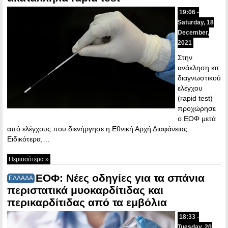
19:06 -
Saturday, 18
December,
2021
Στην
ανάκληση κιτ
διαγνωστικού
ελέγχου
(rapid test)
προχώρησε
ο ΕΟΦ μετά
από ελέγχους που διενήργησε η Εθνική Αρχή Διαφάνειας.
Ειδικότερα,…
Περισσότερα »
ΕΟΦ: Νέες οδηγίες για τα σπάνια
ΕΛΛΑΔΑ
περιστατικά μυοκαρδίτιδας και
περικαρδίτιδας από τα εμβόλια
18:33 -
Tuesday, 20