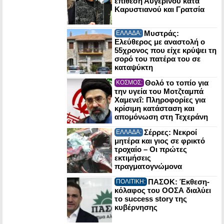
επίθεση Αυγερινού κατά
Καρυστιανού και Γρατσία
Μυστράς:
ΕΛΛΑΔΑ:
Ελεύθερος με αναστολή ο
55χρονος που είχε κρύψει τη
σορό του πατέρα του σε
καταψύκτη
Θολό το τοπίο για
ΚΟΣΜΟΣ:
την υγεία του Μοτζταμπά
Χαμενεΐ: Πληροφορίες για
κρίσιμη κατάσταση και
απομόνωση στη Τεχεράνη
Σέρρες: Νεκροί
ΕΛΛΑΔΑ:
μητέρα και γιος σε φρικτό
τροχαίο – Οι πρώτες
εκτιμήσεις
πραγματογνώμονα
ΠΑΣΟΚ: Έκθεση-
ΠΟΛΙΤΙΚΗ:
κόλαφος του ΟΟΣΑ διαλύει
το success story της
κυβέρνησης