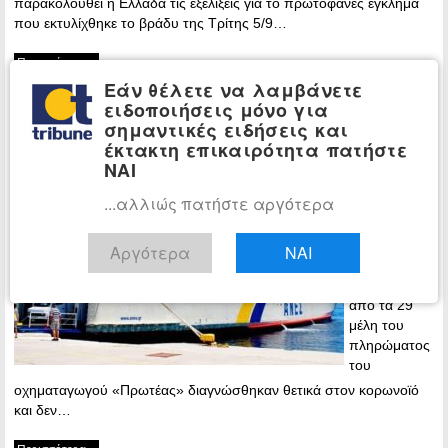
παρακολουθεί η Ελλάδα τις εξελίξεις για το πρωτοφανές έγκλημα
που εκτυλίχθηκε το βράδυ της Τρίτης 5/9…
Περισσότερα »
Εάν θέλετε να λαμβάνετε
Με κορωνοϊό τα επτά από τα 29
ΕΛΛΑΔΑ
ειδοποιήσεις μόνο για
μέλη του πληρώματος του «Πρωτέας» –
σημαντικές ειδήσεις και
Δεν έγινε το δρομολόγιο προς Σποράδες
έκτακτη επικαιρότητα πατήστε
ΝΑΙ
16:07 - Friday,
13 August,
...αλλιώς πατήστε αργότερα
2021
Την
Αργότερα
ΝΑΙ
Παρασκευή
το πρωΐ, 7
από τα 29
μέλη του
πληρώματος
του
οχηματαγωγού «Πρωτέας» διαγνώσθηκαν θετικά στον κορωνοϊό
και δεν…