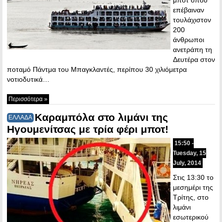
επέβαιναν
τουλάχιστον
200
άνθρωποι
ανετράπη τη
Δευτέρα στον
ποταμό Πάντμα του Μπαγκλαντές, περίπου 30 χιλιόμετρα
νοτιοδυτικά…
Περισσότερα »
Καραμπόλα στο λιμάνι της
ΕΛΛΑΔΑ
Ηγουμενίτσας με τρία φέρι μποτ!
15:50 -
Tuesday, 15
July, 2014
Στις 13:30 το
μεσημέρι της
Τρίτης, στο
λιμάνι
εσωτερικού