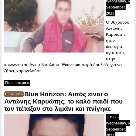
Wednesday, 6
September,
2023
Ο 36χρονος
Αντώνης
Καρυώτης
ήταν
ιδιαίτερα
αγαπητός
στην
κοινωνία του Αγίου Νικολάου. Έκανε μια σειρά δουλειές για να
ζήσει, χαμογελούσε…
Περισσότερα »
Blue Horizon: Αυτός είναι ο
ΕΓΚΛΗΜΑ
Αντώνης Καρυώτης, το καλό παιδί που
τον πέταξαν στο λιμάνι και πνίγηκε
13:22 -
Wednesday, 6
September,
2023