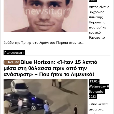
Αυτός είναι ο
36χρονος
Αντώνης
Καρυώτης
που βρήκε
τραγικό
θάνατο το
βράδυ της Τρίτης στο λιμάνι του Πειραιά όταν το…
Περισσότερα »
Blue Horizon: «Ήταν 15 λεπτά
ΕΓΚΛΗΜΑ
μέσα στη θάλασσα πριν από την
ανάσυρση» – Που ήταν το Λιμενικό!
13:01 -
Wednesday, 6
September,
2023
«Δύο λεπτά
μέσα στα