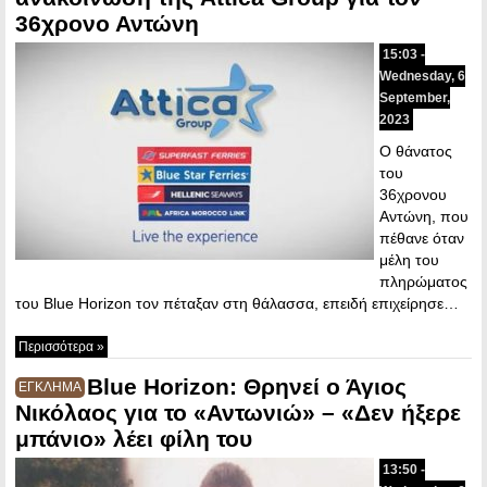
36χρονο Αντώνη
15:03 -
Wednesday, 6
September,
2023
Ο θάνατος
του
36χρονου
Αντώνη, που
πέθανε όταν
μέλη του
πληρώματος
του Blue Horizon τον πέταξαν στη θάλασσα, επειδή επιχείρησε…
Περισσότερα »
Blue Horizon: Θρηνεί ο Άγιος
ΕΓΚΛΗΜΑ
Νικόλαος για το «Αντωνιώ» – «Δεν ήξερε
μπάνιο» λέει φίλη του
13:50 -