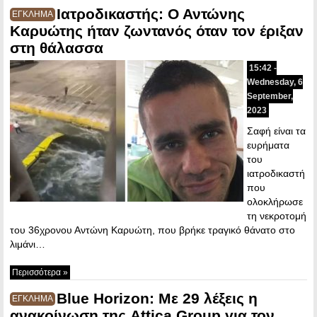
Ιατροδικαστής: Ο Αντώνης
ΕΓΚΛΗΜΑ
Καρυώτης ήταν ζωντανός όταν τον έριξαν
στη θάλασσα
15:42 -
Wednesday, 6
September,
2023
Σαφή είναι τα
ευρήματα
του
ιατροδικαστή
που
ολοκλήρωσε
τη νεκροτομή
του 36χρονου Αντώνη Καρυώτη, που βρήκε τραγικό θάνατο στο
λιμάνι…
Περισσότερα »
Blue Horizon: Με 29 λέξεις η
ΕΓΚΛΗΜΑ
ανακοίνωση της Attica Group για τον