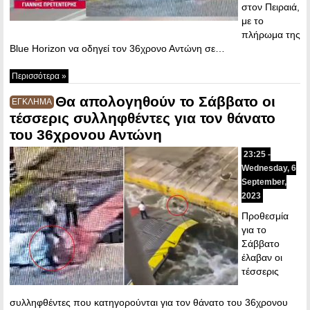
στον Πειραιά,
με το
πλήρωμα της
Blue Horizon να οδηγεί τον 36χρονο Αντώνη σε…
Περισσότερα »
Θα απολογηθούν το Σάββατο οι
ΕΓΚΛΗΜΑ
τέσσερις συλληφθέντες για τον θάνατο
του 36χρονου Αντώνη
23:25 -
Wednesday, 6
September,
2023
Προθεσμία
για το
Σάββατο
έλαβαν οι
τέσσερις
συλληφθέντες που κατηγορούνται για τον θάνατο του 36χρονου