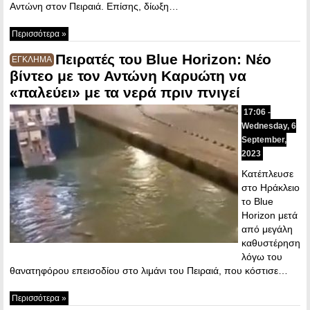
Αντώνη στον Πειραιά. Επίσης, δίωξη…
Περισσότερα »
Πειρατές του Blue Horizon: Νέο
ΕΓΚΛΗΜΑ
βίντεο με τον Αντώνη Καρυώτη να
«παλεύει» με τα νερά πριν πνιγεί
17:06 -
Wednesday, 6
September,
2023
Κατέπλευσε
στο Ηράκλειο
το Blue
Horizon μετά
από μεγάλη
καθυστέρηση
λόγω του
θανατηφόρου επεισοδίου στο λιμάνι του Πειραιά, που κόστισε…
Περισσότερα »