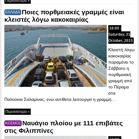
Περισσότερα »
Ποιες πορθμειακές γραμμές είναι
ΕΛΛΑΔΑ
κλειστές λόγω κακοκαιρίας
18:00 -
Saturday, 31
October, 2015
Κλειστή λόγω
κακοκαιρίας
παραμένει το
Σάββατο η
πορθμειακή
γραμμή από
το Πέραμα
στα
Παλούκια Σαλαμίνας, ενώ αντίθετα λειτουργεί η γραμμή…
Περισσότερα »
Ναυάγιο πλοίου με 111 επιβάτες
ΚΟΣΜΟΣ
στις Φιλιππίνες