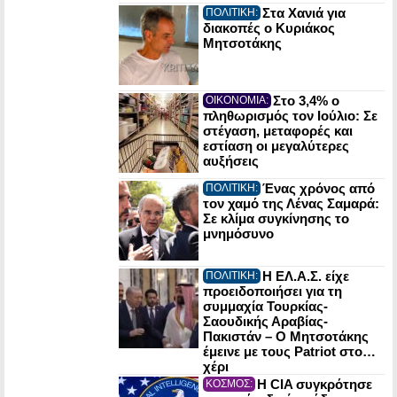
Στα Χανιά για
ΠΟΛΙΤΙΚΗ:
διακοπές ο Κυριάκος
Μητσοτάκης
Στο 3,4% ο
ΟΙΚΟΝΟΜΙΑ:
πληθωρισμός τον Ιούλιο: Σε
στέγαση, μεταφορές και
εστίαση οι μεγαλύτερες
αυξήσεις
Ένας χρόνος από
ΠΟΛΙΤΙΚΗ:
τον χαμό της Λένας Σαμαρά:
Σε κλίμα συγκίνησης το
μνημόσυνο
Η ΕΛ.Α.Σ. είχε
ΠΟΛΙΤΙΚΗ:
προειδοποιήσει για τη
συμμαχία Τουρκίας-
Σαουδικής Αραβίας-
Πακιστάν – Ο Μητσοτάκης
έμεινε με τους Patriot στο…
χέρι
Η CIA συγκρότησε
ΚΟΣΜΟΣ: