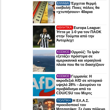
Έρχεται θερμή
ΕΛΛΑΔΑ:
εισβολή: Ποιες πόλεις θα
«χτυπήσουν» 40αρια
Europa League:
ΑΘΛΗΤΙΚΑ:
Ήττα με 1-0 για τον ΠΑΟΚ
στην Τούμπα από την
Άντερλεχτ
Ορμούζ: Το Ιράν
ΚΟΣΜΟΣ:
εξετάζει πρόστιμα σε
αμερικανικά και ισραηλινά
πλοία που θα το διασχίζουν
Γερμανία: Η
ΚΟΣΜΟΣ:
ακροδεξιά AfD σε ιστορικό
υψηλό 28% – Διευρύνει το
προβάδισμα από το
CDU/CSU του Μερτς
Η ΕΛ.Α.Σ.
ΠΟΛΙΤΙΚΗ:
προειδοποιεί τον
Μητσοτάκη: Σε έναν πόλεμο