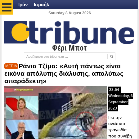
Ιράν
Ισραήλ
Saturday 8 August 2026
Φέρι Μποτ
Ράνια Τζίμα: «Αυτή πάντως είναι
MEDIA
εικόνα απόλυτης διάλυσης, απολύτως
απαράδεκτη»
23:54 -
Wednesday, 6
September,
2023
Για την
ανείπωτη
τραγωδία
που συνέβη