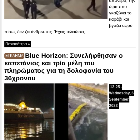
απόνερα, την
ώρα που
γκαζώνει το
καράβι και
βγάζει αφρό
πίσω, δεν ζει άνθρωπος. Έχεις τελειώσει,…
Περισσότερα »
Blue Horizon: Συνελήφθησαν ο
ΕΓΚΛΗΜΑ
καπετάνιος και τρία μέλη του
πληρώματος για τη δολοφονία του
36χρονου
12:25 -
Wednesday, 6
September,
2023