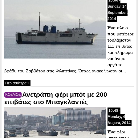
10:00 -
Sunday, 14
September,
2014
Ένα πλοίο
που μετέφερε
τουλάχιστον
111 επιβάτες
και πλήρωμα
ναυάγησε
αργά το
βράδυ του Σαββάτου στις Φιλιππίνες. Όπως ανακοίνωσαν οι…
Περισσότερα »
Ανετράπη φέρι μπότ με 200
ΚΟΣΜΟΣ
επιβάτες στο Μπαγκλαντές
10:48 -
Monday, 4
August, 2014
Ένα φέρι
μποτ όπου