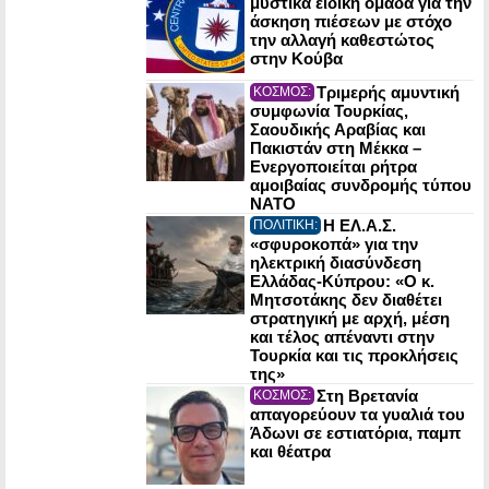
μυστικά ειδική ομάδα για την
άσκηση πιέσεων με στόχο
την αλλαγή καθεστώτος
στην Κούβα
Τριμερής αμυντική
ΚΟΣΜΟΣ:
συμφωνία Τουρκίας,
Σαουδικής Αραβίας και
Πακιστάν στη Μέκκα –
Ενεργοποιείται ρήτρα
αμοιβαίας συνδρομής τύπου
NATO
Η ΕΛ.Α.Σ.
ΠΟΛΙΤΙΚΗ:
«σφυροκοπά» για την
ηλεκτρική διασύνδεση
Ελλάδας-Κύπρου: «Ο κ.
Μητσοτάκης δεν διαθέτει
στρατηγική με αρχή, μέση
και τέλος απέναντι στην
Τουρκία και τις προκλήσεις
της»
Στη Βρετανία
ΚΟΣΜΟΣ:
απαγορεύουν τα γυαλιά του
Άδωνι σε εστιατόρια, παμπ
και θέατρα