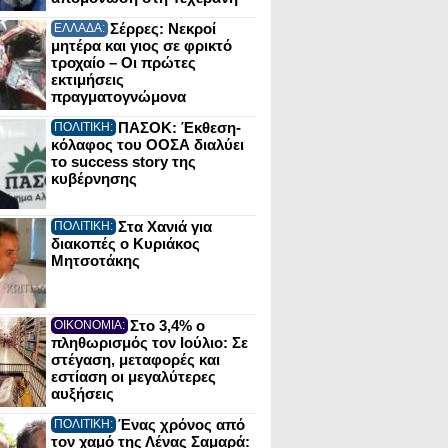
Σέρρες: Νεκροί
ΕΛΛΑΔΑ:
μητέρα και γιος σε φρικτό
τροχαίο – Οι πρώτες
εκτιμήσεις
πραγματογνώμονα
ΠΑΣΟΚ: Έκθεση-
ΠΟΛΙΤΙΚΗ:
κόλαφος του ΟΟΣΑ διαλύει
το success story της
κυβέρνησης
Στα Χανιά για
ΠΟΛΙΤΙΚΗ:
διακοπές ο Κυριάκος
Μητσοτάκης
Στο 3,4% ο
ΟΙΚΟΝΟΜΙΑ:
πληθωρισμός τον Ιούλιο: Σε
στέγαση, μεταφορές και
εστίαση οι μεγαλύτερες
αυξήσεις
Ένας χρόνος από
ΠΟΛΙΤΙΚΗ:
τον χαμό της Λένας Σαμαρά: