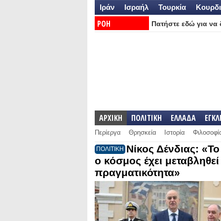
Ιράν
Ισραήλ
Τουρκία
Κουρδι
ΡΟΗ
Πατήστε εδώ για να δ
ΕΙΔΗΣΕΩΝ:
ΑΡΧΙΚΗ
ΠΟΛΙΤΙΚΗ
ΕΛΛΑΔΑ
ΕΓΚ
Περίεργα
Θρησκεία
Ιστορία
Φιλοσοφί
Νίκος Δένδιας: «Τ
ΠΟΛΙΤΙΚΗ
ο κόσμος έχει μεταβληθεί 
πραγματικότητα»