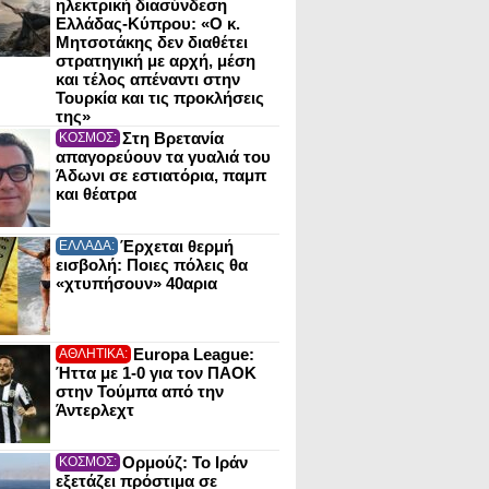
ηλεκτρική διασύνδεση
Ελλάδας-Κύπρου: «Ο κ.
Μητσοτάκης δεν διαθέτει
στρατηγική με αρχή, μέση
και τέλος απέναντι στην
Τουρκία και τις προκλήσεις
της»
Στη Βρετανία
ΚΟΣΜΟΣ:
απαγορεύουν τα γυαλιά του
Άδωνι σε εστιατόρια, παμπ
και θέατρα
Έρχεται θερμή
ΕΛΛΑΔΑ:
εισβολή: Ποιες πόλεις θα
«χτυπήσουν» 40αρια
Europa League:
ΑΘΛΗΤΙΚΑ:
Ήττα με 1-0 για τον ΠΑΟΚ
στην Τούμπα από την
Άντερλεχτ
Ορμούζ: Το Ιράν
ΚΟΣΜΟΣ:
εξετάζει πρόστιμα σε