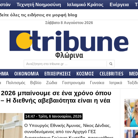
στάν
Τεχνητή Νοημοσύνη
Ισλαμικό Κράτος
Ενέργεια
Τ
είτε όλες τις ειδήσεις σε μορφή blog
Σάββατο 8 Αυγούστου 2026
Φλώρινα
ΛΗΜΑ
ΟΙΚΟΝΟΜΙΑ
ΕΠΙΧΕΙΡΗΣΕΙΣ
ΚΟΣΜΟΣ
CELEBRITIES
MED
α
Πολιτισμός
Βιβλίο
Ζώδια
Γαστρονομία
Γυναίκα
Ιατρικά
Ταξίδι
ο 2026 μπαίνουμε σε ένα χρόνο όπου
– Η διεθνής αβεβαιότητα είναι η νέα
14:47 - Τρίτη, 6 Ιανουαρίου, 2026
Ο Υπουργός Εθνικής Άμυνας, Νίκος Δένδιας,
συνοδευόμενος από τον Αρχηγό ΓΕΣ
Αντιστράτηγο Γεώργιο Κωστίδη, παρευρέθηκε