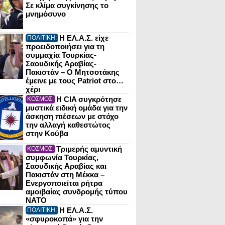
Σε κλίμα συγκίνησης το
μνημόσυνο
Η ΕΛ.Α.Σ. είχε
ΠΟΛΙΤΙΚΗ:
προειδοποιήσει για τη
συμμαχία Τουρκίας-
Σαουδικής Αραβίας-
Πακιστάν – Ο Μητσοτάκης
έμεινε με τους Patriot στο…
χέρι
Η CIA συγκρότησε
ΚΟΣΜΟΣ:
μυστικά ειδική ομάδα για την
άσκηση πιέσεων με στόχο
την αλλαγή καθεστώτος
στην Κούβα
Τριμερής αμυντική
ΚΟΣΜΟΣ:
συμφωνία Τουρκίας,
Σαουδικής Αραβίας και
Πακιστάν στη Μέκκα –
Ενεργοποιείται ρήτρα
αμοιβαίας συνδρομής τύπου
NATO
Η ΕΛ.Α.Σ.
ΠΟΛΙΤΙΚΗ:
«σφυροκοπά» για την