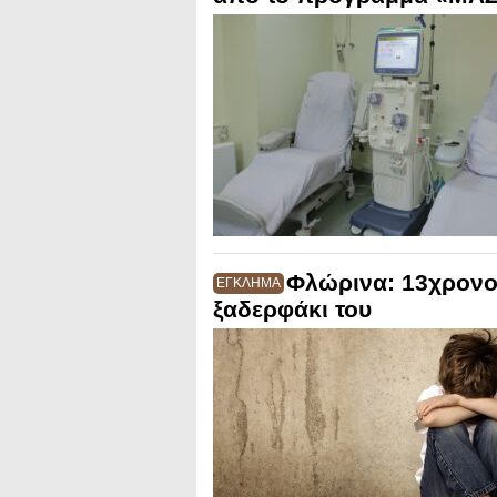
Φλώρινα: 13χρονος
ΕΓΚΛΗΜΑ
ξαδερφάκι του