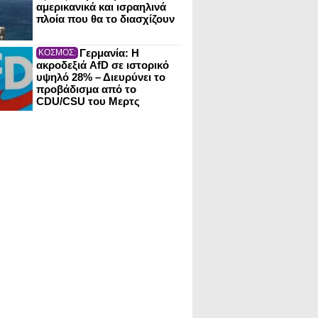
αμερικανικά και ισραηλινά
πλοία που θα το διασχίζουν
Γερμανία: Η
ΚΟΣΜΟΣ:
ακροδεξιά AfD σε ιστορικό
υψηλό 28% – Διευρύνει το
προβάδισμα από το
CDU/CSU του Μερτς