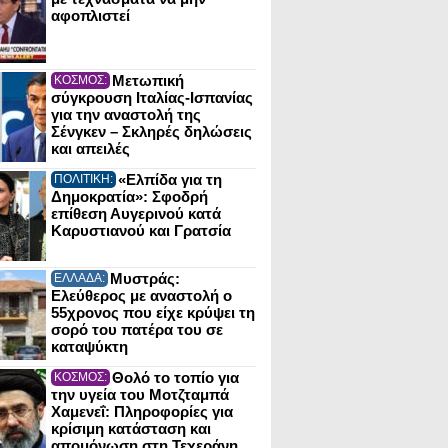
αφοπλιστεί
Μετωπική
ΚΟΣΜΟΣ:
σύγκρουση Ιταλίας-Ισπανίας
για την αναστολή της
Σένγκεν – Σκληρές δηλώσεις
και απειλές
«Ελπίδα για τη
ΠΟΛΙΤΙΚΗ:
Δημοκρατία»: Σφοδρή
επίθεση Αυγερινού κατά
Καρυστιανού και Γρατσία
Μυστράς:
ΕΛΛΑΔΑ:
Ελεύθερος με αναστολή ο
55χρονος που είχε κρύψει τη
σορό του πατέρα του σε
καταψύκτη
Θολό το τοπίο για
ΚΟΣΜΟΣ:
την υγεία του Μοτζταμπά
Χαμενεΐ: Πληροφορίες για
κρίσιμη κατάσταση και
απομόνωση στη Τεχεράνη