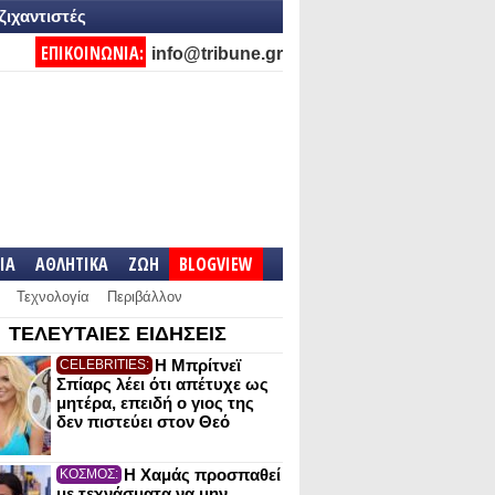
ζιχαντιστές
ΕΠΙΚΟΙΝΩΝΙΑ:
info@tribune.gr
IA
ΑΘΛΗΤΙΚΑ
ΖΩΗ
BLOGVIEW
Τεχνολογία
Περιβάλλον
ΤΕΛΕΥΤΑΙΕΣ ΕΙΔΗΣΕΙΣ
Η Μπρίτνεϊ
CELEBRITIES:
Σπίαρς λέει ότι απέτυχε ως
μητέρα, επειδή ο γιος της
δεν πιστεύει στον Θεό
Η Χαμάς προσπαθεί
ΚΟΣΜΟΣ:
με τεχνάσματα να μην