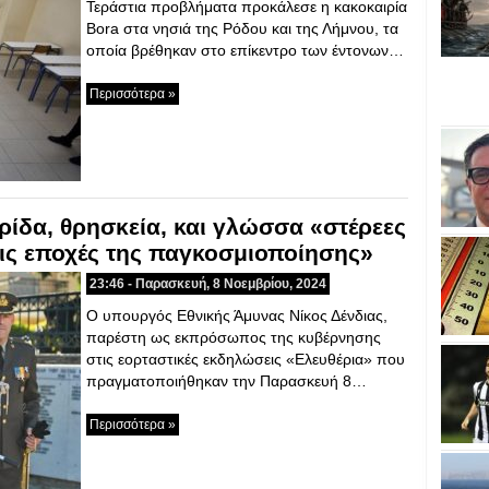
Τεράστια προβλήματα προκάλεσε η κακοκαιρία
Bora στα νησιά της Ρόδου και της Λήμνου, τα
οποία βρέθηκαν στο επίκεντρο των έντονων…
Περισσότερα »
ρίδα, θρησκεία, και γλώσσα «στέρεες
τις εποχές της παγκοσμιοποίησης»
23:46 - Παρασκευή, 8 Νοεμβρίου, 2024
Ο υπουργός Εθνικής Άμυνας Νίκος Δένδιας,
παρέστη ως εκπρόσωπος της κυβέρνησης
στις εορταστικές εκδηλώσεις «Ελευθέρια» που
πραγματοποιήθηκαν την Παρασκευή 8…
Περισσότερα »