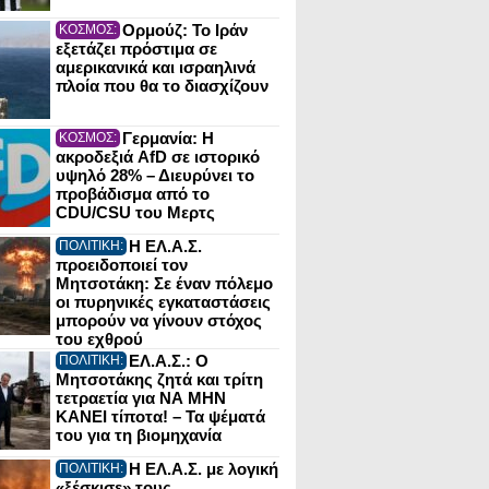
Ορμούζ: Το Ιράν
ΚΟΣΜΟΣ:
εξετάζει πρόστιμα σε
αμερικανικά και ισραηλινά
πλοία που θα το διασχίζουν
Γερμανία: Η
ΚΟΣΜΟΣ:
ακροδεξιά AfD σε ιστορικό
υψηλό 28% – Διευρύνει το
προβάδισμα από το
CDU/CSU του Μερτς
Η ΕΛ.Α.Σ.
ΠΟΛΙΤΙΚΗ:
προειδοποιεί τον
Μητσοτάκη: Σε έναν πόλεμο
οι πυρηνικές εγκαταστάσεις
μπορούν να γίνουν στόχος
του εχθρού
ΕΛ.Α.Σ.: Ο
ΠΟΛΙΤΙΚΗ:
Μητσοτάκης ζητά και τρίτη
τετραετία για ΝΑ ΜΗΝ
ΚΑΝΕΙ τίποτα! – Τα ψέματά
του για τη βιομηχανία
Η ΕΛ.Α.Σ. με λογική
ΠΟΛΙΤΙΚΗ:
«ξέσκισε» τους