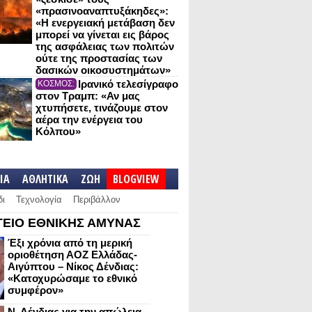
«πρασινοαναπτυξάκηδες»:
«Η ενεργειακή μετάβαση δεν
μπορεί να γίνεται εις βάρος
της ασφάλειας των πολιτών
ούτε της προστασίας των
δασικών οικοσυστημάτων»
Ιρανικό τελεσίγραφο
ΚΟΣΜΟΣ:
στον Τραμπ: «Αν μας
χτυπήσετε, τινάζουμε στον
αέρα την ενέργεια του
Κόλπου»
IA
ΑΘΛΗΤΙΚΑ
ΖΩΗ
BLOGVIEW
δι
Τεχνολογία
Περιβάλλον
ΕΙΟ ΕΘΝΙΚΗΣ ΑΜΥΝΑΣ
Έξι χρόνια από τη μερική
οριοθέτηση ΑΟΖ Ελλάδας-
Αιγύπτου – Νίκος Δένδιας:
«Κατοχυρώσαμε το εθνικό
συμφέρον»
Ν. Δένδιας για την απώλεια