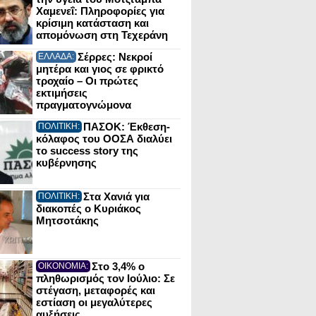
Χαμενεΐ: Πληροφορίες για
κρίσιμη κατάσταση και
απομόνωση στη Τεχεράνη
Σέρρες: Νεκροί
ΕΛΛΑΔΑ:
μητέρα και γιος σε φρικτό
τροχαίο – Οι πρώτες
εκτιμήσεις
πραγματογνώμονα
ΠΑΣΟΚ: Έκθεση-
ΠΟΛΙΤΙΚΗ:
κόλαφος του ΟΟΣΑ διαλύει
το success story της
κυβέρνησης
Στα Χανιά για
ΠΟΛΙΤΙΚΗ:
διακοπές ο Κυριάκος
Μητσοτάκης
Στο 3,4% ο
ΟΙΚΟΝΟΜΙΑ:
πληθωρισμός τον Ιούλιο: Σε
στέγαση, μεταφορές και
εστίαση οι μεγαλύτερες
αυξήσεις