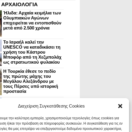
ΑΡΧΑΙΟΛΟΓΙΑ
Ήλιδα: Αρχαία κειμήλια των
Ολυμπιακών Αγώνων
επιχειρείται να εντοπισθούν
μετά από 2.500 χρόνια
Το Ισραήλ καλεί την
UNESCO να καταδικάσει τη
χρήση του Κάστρου
Μποφόρ από τη Χεζμπολάχ
ως στρατιωτικού φυλακίου
Η Τουρκία έθεσε το πεδίο
της πρώτης μάχης του
Μεγάλου Αλεξάνδρου με
τους Πέρσες υπό ιστορική
προστασία
Μυστράς: Aνακαίνιση του
ανακτόρου στην
Διαχείριση Συγκατάθεσης Cookies
καστροπολιτεία και εκθέσεις
στο Παλάτι των Δεσποτών
χουμε την καλύτερη εμπειρία, χρησιμοποιούμε τεχνολογίες όπως cookies για
υση ή/και την πρόσβαση σε πληροφορίες συσκευών. Η συγκατάθεση για τις εν
ογίες θα μας επιτρέψει να επεξεργαστούμε δεδομένα προσωπικού χαρακτήρα,
Οι Νεάντερταλ έκαναν