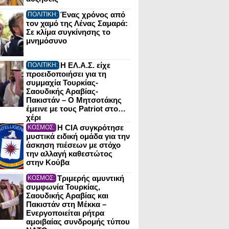
Ένας χρόνος από
ΠΟΛΙΤΙΚΗ:
τον χαμό της Λένας Σαμαρά:
Σε κλίμα συγκίνησης το
μνημόσυνο
Η ΕΛ.Α.Σ. είχε
ΠΟΛΙΤΙΚΗ:
προειδοποιήσει για τη
συμμαχία Τουρκίας-
Σαουδικής Αραβίας-
Πακιστάν – Ο Μητσοτάκης
έμεινε με τους Patriot στο…
χέρι
Η CIA συγκρότησε
ΚΟΣΜΟΣ:
μυστικά ειδική ομάδα για την
άσκηση πιέσεων με στόχο
την αλλαγή καθεστώτος
στην Κούβα
Τριμερής αμυντική
ΚΟΣΜΟΣ:
συμφωνία Τουρκίας,
Σαουδικής Αραβίας και
Πακιστάν στη Μέκκα –
Ενεργοποιείται ρήτρα
αμοιβαίας συνδρομής τύπου