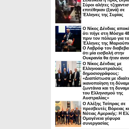
Σύροι αλήτες τζιχαντισ
επιτέθηκαν (ξανά) σε
Έλληνες της Συρίας
Ο Νίκος Δένδιας αποκ
ότι πήγε στη Μόσχα 4
πριν τον πόλεμο για τ
Έλληνες της Μαριούπ
Ο Λαβρόφ τον διαβεβα
ότι μία εισβολή στην
Ουκρανία θα ήταν ανο
Ο Νίκος Δένδιας με
Ελληνοαυστραλούς
δημοσιογράφους:
«Διαπίστωσα με ιδιαίτ
ικανοποίηση τη δύναμη
ζωντάνια και τη δυναμ
του Ελληνισμού της
Αυστραλίας»
Ο Αλέξης Τσίπρας σε
πρεσβευτές Βόρειας κ
Νότιας Αμερικής: Η Ελ
Ομογένεια γέφυρα
συνεργασίας