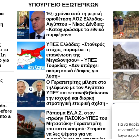
ΥΠΟΥΡΓΕΙΟ ΕΞΩΤΕΡΙΚΩΝ
ια
Έξι χρόνια από τη μερική
οριοθέτηση ΑΟΖ Ελλάδας-
ση
Αιγύπτου – Νίκος Δένδιας:
«Κατοχυρώσαμε το εθνικό
συμφέρον»
ς
ΥΠΕΞ Ελλάδας: «Σταθερός
ι το
στόχος παραμένει η
 1η
επανένωση της
 για
Μεγαλονήσου» – ΥΠΕΞ
α
Τουρκίας: «Δεν υπάρχει
ακόμη κοινό έδαφος για
λύση»
ής
Ο Γεραπετρίτης μίλησε στο
τηλέφωνο με τον Αιγύπτιο
ΥΠΕΞ και «επαναβεβαίωσαν
την ισχυρή και διαρκή
στρατηγική εταιρική σχέση»
do-
efore
Ράπισμα ΕΛ.Α.Σ. στον
nto a
-πρώην ΠΑΣΟΚο-ΥΠΕΞ του
Μητσοτάκη- Γεραπετρίτη
Για να παρέ
του κατευνασμού: Σταμάτα
την αποθήκε
να λες ψέματα για να
λόγω τεχνολ