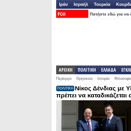
Ιράν
Ισραήλ
Τουρκία
Κουρδι
ΡΟΗ
Πατήστε εδώ για να δ
ΕΙΔΗΣΕΩΝ:
ΑΡΧΙΚΗ
ΠΟΛΙΤΙΚΗ
ΕΛΛΑΔΑ
ΕΓΚ
Περίεργα
Θρησκεία
Ιστορία
Φιλοσοφί
Νίκος Δένδιας με 
ΠΟΛΙΤΙΚΗ
πρέπει να καταδικάζεται