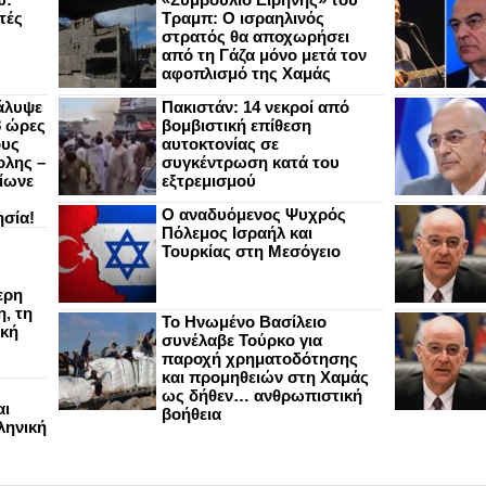
τές
Τραμπ: Ο ισραηλινός
στρατός θα αποχωρήσει
από τη Γάζα μόνο μετά τον
αφοπλισμό της Χαμάς
άλυψε
Πακιστάν: 14 νεκροί από
8 ώρες
βομβιστική επίθεση
ους
αυτοκτονίας σε
ολης –
συγκέντρωση κατά του
ίωνε
εξτρεμισμού
Ο αναδυόμενος Ψυχρός
ησία!
Πόλεμος Ισραήλ και
Τουρκίας στη Μεσόγειο
ερη
, τη
Το Ηνωμένο Βασίλειο
ική
συνέλαβε Τούρκο για
παροχή χρηματοδότησης
και προμηθειών στη Χαμάς
ως δήθεν… ανθρωπιστική
αι
βοήθεια
ληνική