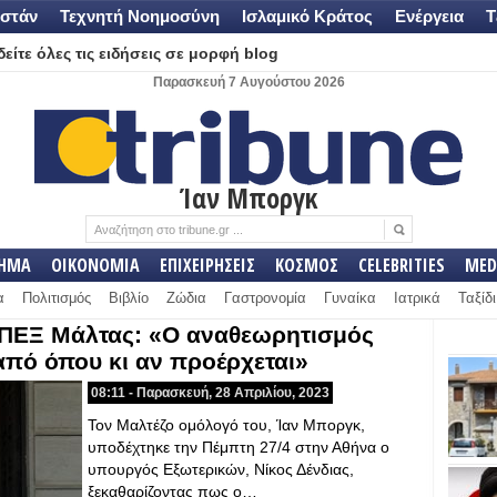
στάν
Τεχνητή Νοημοσύνη
Ισλαμικό Κράτος
Ενέργεια
Τ
είτε όλες τις ειδήσεις σε μορφή blog
Παρασκευή 7 Αυγούστου 2026
Ίαν Μποργκ
ΛΗΜΑ
ΟΙΚΟΝΟΜΙΑ
ΕΠΙΧΕΙΡΗΣΕΙΣ
ΚΟΣΜΟΣ
CELEBRITIES
MED
α
Πολιτισμός
Βιβλίο
Ζώδια
Γαστρονομία
Γυναίκα
Ιατρικά
Ταξίδι
ΥΠΕΞ Μάλτας: «Ο αναθεωρητισμός
 από όπου κι αν προέρχεται»
08:11 - Παρασκευή, 28 Απριλίου, 2023
Τον Μαλτέζο ομόλογό του, Ίαν Μποργκ,
υποδέχτηκε την Πέμπτη 27/4 στην Αθήνα ο
υπουργός Εξωτερικών, Νίκος Δένδιας,
ξεκαθαρίζοντας πως ο…