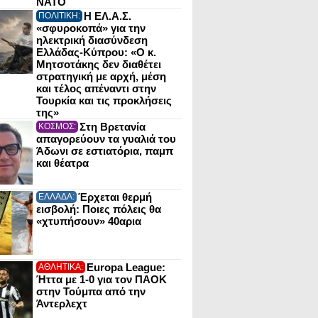
NATO
Η ΕΛ.Α.Σ.
ΠΟΛΙΤΙΚΗ:
«σφυροκοπά» για την
ηλεκτρική διασύνδεση
Ελλάδας-Κύπρου: «Ο κ.
Μητσοτάκης δεν διαθέτει
στρατηγική με αρχή, μέση
και τέλος απέναντι στην
Τουρκία και τις προκλήσεις
της»
Στη Βρετανία
ΚΟΣΜΟΣ:
απαγορεύουν τα γυαλιά του
Άδωνι σε εστιατόρια, παμπ
και θέατρα
Έρχεται θερμή
ΕΛΛΑΔΑ:
εισβολή: Ποιες πόλεις θα
«χτυπήσουν» 40αρια
Europa League:
ΑΘΛΗΤΙΚΑ:
Ήττα με 1-0 για τον ΠΑΟΚ
στην Τούμπα από την
Άντερλεχτ