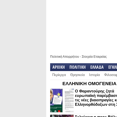
Πολιτική Απορρήτου
-
Στοιχεία Εταιρείας
ΑΡΧΙΚΗ
ΠΟΛΙΤΙΚΗ
ΕΛΛΑΔΑ
ΕΓΚ
Περίεργα
Θρησκεία
Ιστορία
Φιλοσοφ
ΕΛΛΗΝΙΚΗ ΟΜΟΓΕΝΕΙΑ
Ο Φαραντούρης ζητά
ευρωπαϊκή παρέμβαση
τις νέες βιαιοπραγίες 
Ελληνορθόδοξων στη 
Σελεύκεια η προς Βήλ