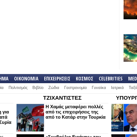
ΛΗΜΑ
ΟΙΚΟΝΟΜΙΑ
ΕΠΙΧΕΙΡΗΣΕΙΣ
ΚΟΣΜΟΣ
CELEBRITIES
MED
ία
Πολιτισμός
Βιβλίο
Ζώδια
Γαστρονομία
Γυναίκα
Ιατρικά
Ταξί
ΤΖΙΧΑΝΤΙΣΤΕΣ
ΥΠΟΥΡΓ
Η Χαμάς μεταφέρει πολλές
 για
από τις επιχειρήσεις της
κατά
από το Κατάρ στην Τουρκία
Συρία
ω:
«Συμβούλιο Ειρήνης» του