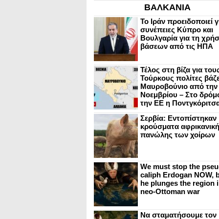
ΒΑΛΚΑΝΙΑ
Το Ιράν προειδοποιεί γ
συνέπειες Κύπρο και
Βουλγαρία για τη χρή
βάσεων από τις ΗΠΑ
Τέλος στη βίζα για του
Τούρκους πολίτες βάζε
Μαυροβούνιο από την
Νοεμβρίου – Στο δρόμο
την ΕΕ η Ποντγκόριτσ
Σερβία: Εντοπίστηκαν
κρούσματα αφρικανικ
πανώλης των χοίρων
We must stop the pseu
caliph Erdogan NOW, b
he plunges the region i
neo-Ottoman war
Να σταματήσουμε τον