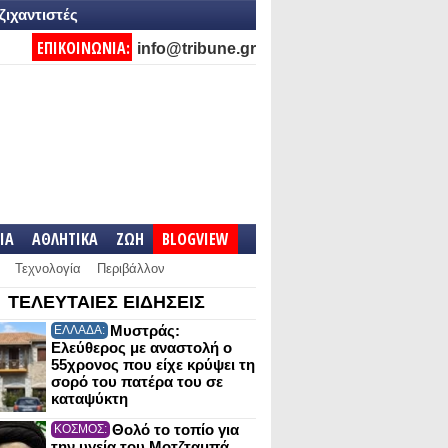
ζιχαντιστές
ΕΠΙΚΟΙΝΩΝΙΑ:
info@tribune.gr
IA
ΑΘΛΗΤΙΚΑ
ΖΩΗ
BLOGVIEW
Τεχνολογία
Περιβάλλον
ΤΕΛΕΥΤΑΙΕΣ ΕΙΔΗΣΕΙΣ
Μυστράς:
ΕΛΛΑΔΑ:
Ελεύθερος με αναστολή ο
55χρονος που είχε κρύψει τη
σορό του πατέρα του σε
καταψύκτη
Θολό το τοπίο για
ΚΟΣΜΟΣ:
την υγεία του Μοτζταμπά