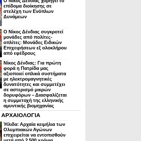
Ο Νίκος Δένδιας χορηγεί το
επίδομα διοίκησης σε
στελέχη των Ενόπλων
Δυνάμεων
Ο Νίκος Δένδιας συγκροτεί
μονάδες από πολίτες-
οπλίτες: Μονάδες Ειδικών
Επιχειρήσεων εξ ολοκλήρου
από εφέδρους
Νίκος Δένδιας: Για πρώτη
φορά η Πατρίδα μας
αξιοποιεί οπλικά συστήματα
με ηλεκτρομαγνητικές
δυνατότητες και συμμετέχει
σε αστερισμό μικρών
δορυφόρων – Διασφαλίζεται
η συμμετοχή της ελληνικής
αμυντικής βιομηχανίας
ΑΡΧΑΙΟΛΟΓΙΑ
Ήλιδα: Αρχαία κειμήλια των
Ολυμπιακών Αγώνων
επιχειρείται να εντοπισθούν
μετά από 2.500 χρόνια