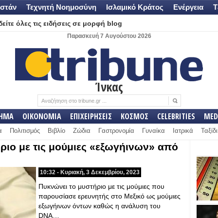
στάν
Τεχνητή Νοημοσύνη
Ισλαμικό Κράτος
Ενέργεια
Τ
είτε όλες τις ειδήσεις σε μορφή blog
Παρασκευή 7 Αυγούστου 2026
Ίνκας
ΛΗΜΑ
ΟΙΚΟΝΟΜΙΑ
ΕΠΙΧΕΙΡΗΣΕΙΣ
ΚΟΣΜΟΣ
CELEBRITIES
MED
α
Πολιτισμός
Βιβλίο
Ζώδια
Γαστρονομία
Γυναίκα
Ιατρικά
Ταξίδι
ριο με τις μούμιες «εξωγήινων» από
10:32 - Κυριακή, 3 Δεκεμβρίου, 2023
Πυκνώνει το μυστήριο με τις μούμιες που
παρουσίασε ερευνητής στο Μεξικό ως μούμιες
εξωγήινων όντων καθώς η ανάλυση του
DNA…