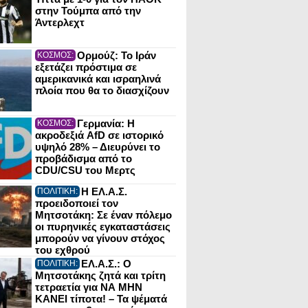
στην Τούμπα από την
Άντερλεχτ
Ορμούζ: Το Ιράν
ΚΟΣΜΟΣ:
εξετάζει πρόστιμα σε
αμερικανικά και ισραηλινά
πλοία που θα το διασχίζουν
Γερμανία: Η
ΚΟΣΜΟΣ:
ακροδεξιά AfD σε ιστορικό
υψηλό 28% – Διευρύνει το
προβάδισμα από το
CDU/CSU του Μερτς
Η ΕΛ.Α.Σ.
ΠΟΛΙΤΙΚΗ:
προειδοποιεί τον
Μητσοτάκη: Σε έναν πόλεμο
οι πυρηνικές εγκαταστάσεις
μπορούν να γίνουν στόχος
του εχθρού
ΕΛ.Α.Σ.: Ο
ΠΟΛΙΤΙΚΗ:
Μητσοτάκης ζητά και τρίτη
τετραετία για ΝΑ ΜΗΝ
ΚΑΝΕΙ τίποτα! – Τα ψέματά