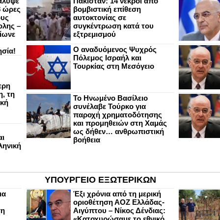
άλυψε
Πακιστάν: 14 νεκροί από
8 ώρες
βομβιστική επίθεση
ους
αυτοκτονίας σε
ολης –
συγκέντρωση κατά του
ίωνε
εξτρεμισμού
Ο αναδυόμενος Ψυχρός
ησία!
Πόλεμος Ισραήλ και
Τουρκίας στη Μεσόγειο
ερη
, τη
Το Ηνωμένο Βασίλειο
ική
συνέλαβε Τούρκο για
παροχή χρηματοδότησης
και προμηθειών στη Χαμάς
ως δήθεν… ανθρωπιστική
αι
βοήθεια
ληνική
ΥΠΟΥΡΓΕΙΟ ΕΞΩΤΕΡΙΚΩΝ
ια
Έξι χρόνια από τη μερική
οριοθέτηση ΑΟΖ Ελλάδας-
ση
Αιγύπτου – Νίκος Δένδιας:
«Κατοχυρώσαμε το εθνικό