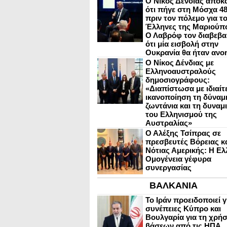
Ο Νίκος Δένδιας αποκ
ότι πήγε στη Μόσχα 4
πριν τον πόλεμο για τ
Έλληνες της Μαριούπ
Ο Λαβρόφ τον διαβεβα
ότι μία εισβολή στην
Ουκρανία θα ήταν ανο
Ο Νίκος Δένδιας με
Ελληνοαυστραλούς
δημοσιογράφους:
«Διαπίστωσα με ιδιαίτ
ικανοποίηση τη δύναμη
ζωντάνια και τη δυναμ
του Ελληνισμού της
Αυστραλίας»
Ο Αλέξης Τσίπρας σε
πρεσβευτές Βόρειας κ
Νότιας Αμερικής: Η Ελ
Ομογένεια γέφυρα
συνεργασίας
ΒΑΛΚΑΝΙΑ
Το Ιράν προειδοποιεί γ
συνέπειες Κύπρο και
Βουλγαρία για τη χρή
βάσεων από τις ΗΠΑ