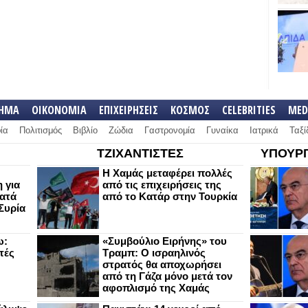
ΛΗΜΑ
ΟΙΚΟΝΟΜΙΑ
ΕΠΙΧΕΙΡΗΣΕΙΣ
ΚΟΣΜΟΣ
CELEBRITIES
MED
ία
Πολιτισμός
Βιβλίο
Ζώδια
Γαστρονομία
Γυναίκα
Ιατρικά
Ταξί
ΤΖΙΧΑΝΤΙΣΤΕΣ
ΥΠΟΥΡΓ
Η Χαμάς μεταφέρει πολλές
 για
από τις επιχειρήσεις της
κατά
από το Κατάρ στην Τουρκία
Συρία
ω:
«Συμβούλιο Ειρήνης» του
τές
Τραμπ: Ο ισραηλινός
στρατός θα αποχωρήσει
από τη Γάζα μόνο μετά τον
αφοπλισμό της Χαμάς