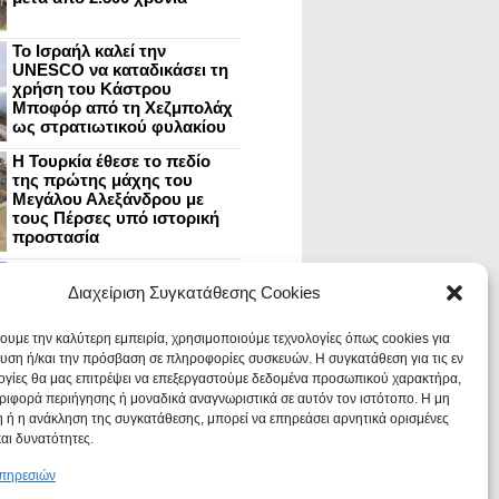
Το Ισραήλ καλεί την
UNESCO να καταδικάσει τη
χρήση του Κάστρου
Μποφόρ από τη Χεζμπολάχ
ως στρατιωτικού φυλακίου
Η Τουρκία έθεσε το πεδίο
της πρώτης μάχης του
Μεγάλου Αλεξάνδρου με
τους Πέρσες υπό ιστορική
προστασία
Μυστράς: Aνακαίνιση του
ανακτόρου στην
Διαχείριση Συγκατάθεσης Cookies
καστροπολιτεία και εκθέσεις
στο Παλάτι των Δεσποτών
χουμε την καλύτερη εμπειρία, χρησιμοποιούμε τεχνολογίες όπως cookies για
υση ή/και την πρόσβαση σε πληροφορίες συσκευών. Η συγκατάθεση για τις εν
ογίες θα μας επιτρέψει να επεξεργαστούμε δεδομένα προσωπικού χαρακτήρα,
Οι Νεάντερταλ έκαναν
ιφορά περιήγησης ή μοναδικά αναγνωριστικά σε αυτόν τον ιστότοπο. Η μη
οδοντιατρικές επεμβάσεις σε
χαλασμένα δόντια, σύμφωνα
 ή η ανάκληση της συγκατάθεσης, μπορεί να επηρεάσει αρνητικά ορισμένες
με ευρήματα
και δυνατότητες.
υπηρεσιών