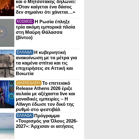
και ο Μητσοτάκης δηλώνει:
«Όταν καίγεται ένα δάσος
δεν σημαίνει ότι χάνεται…»
Η Ρωσία έπληξε
ΚΟΣΜΟΣ:
τρία ακόμη εμπορικά πλοία
στη Μαύρη Θάλασσα
(βίντεο)
Η κυβερνητική
ΕΛΛΑΔΑ:
ανακοίνωση με τα μέτρα για
τα καμένα σπίτια και τις
επιχειρήσεις σε Αττική και
Βοιωτία
Το επετειακό
ΔΙΑΣΚΕΔΑΣΗ:
Release Athens 2026 έριξε
αυλαία με αξέχαστα live και
μοναδικές εμπειρίες – Η
Allwyn έδωσε τον δικό της
ρυθμό στο φεστιβάλ
Πρόγραμμα
ΕΛΛΑΔΑ:
«Τουρισμός για Όλους 2026-
2027»: Άρχισαν οι αιτήσεις