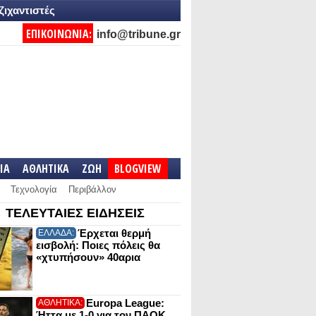
ζιχαντιστές
ΕΠΙΚΟΙΝΩΝΙΑ:
info@tribune.gr
IA
ΑΘΛΗΤΙΚΑ
ΖΩΗ
BLOGVIEW
Τεχνολογία
Περιβάλλον
ΤΕΛΕΥΤΑΙΕΣ ΕΙΔΗΣΕΙΣ
Έρχεται θερμή
ΕΛΛΑΔΑ:
εισβολή: Ποιες πόλεις θα
«χτυπήσουν» 40αρια
Europa League:
ΑΘΛΗΤΙΚΑ:
Ήττα με 1-0 για τον ΠΑΟΚ