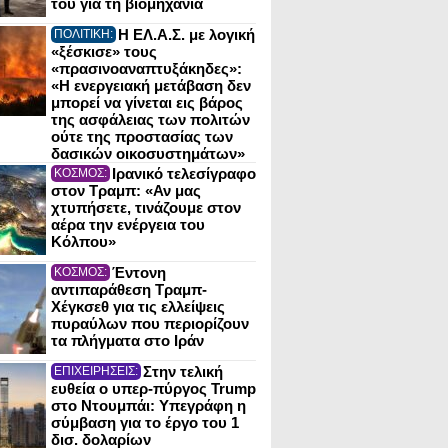
του για τη βιομηχανία
Η ΕΛ.Α.Σ. με λογική
ΠΟΛΙΤΙΚΗ:
«ξέσκισε» τους
«πρασινοαναπτυξάκηδες»:
«Η ενεργειακή μετάβαση δεν
μπορεί να γίνεται εις βάρος
της ασφάλειας των πολιτών
ούτε της προστασίας των
δασικών οικοσυστημάτων»
Ιρανικό τελεσίγραφο
ΚΟΣΜΟΣ:
στον Τραμπ: «Αν μας
χτυπήσετε, τινάζουμε στον
αέρα την ενέργεια του
Κόλπου»
Έντονη
ΚΟΣΜΟΣ:
αντιπαράθεση Τραμπ-
Χέγκσεθ για τις ελλείψεις
πυραύλων που περιορίζουν
τα πλήγματα στο Ιράν
Στην τελική
ΕΠΙΧΕΙΡΗΣΕΙΣ:
ευθεία ο υπερ-πύργος Trump
στο Ντουμπάι: Υπεγράφη η
σύμβαση για το έργο του 1
δισ. δολαρίων