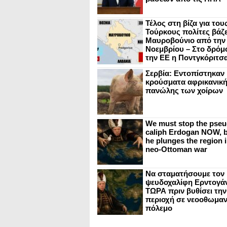
Τέλος στη βίζα για του
Τούρκους πολίτες βάζε
Μαυροβούνιο από την
Νοεμβρίου – Στο δρόμο
την ΕΕ η Ποντγκόριτσ
Σερβία: Εντοπίστηκαν
κρούσματα αφρικανικ
πανώλης των χοίρων
We must stop the pseu
caliph Erdogan NOW, b
he plunges the region i
neo-Ottoman war
Να σταματήσουμε τον
ψευδοχαλίφη Ερντογά
ΤΩΡΑ πριν βυθίσει την
περιοχή σε νεοοθωμαν
πόλεμο