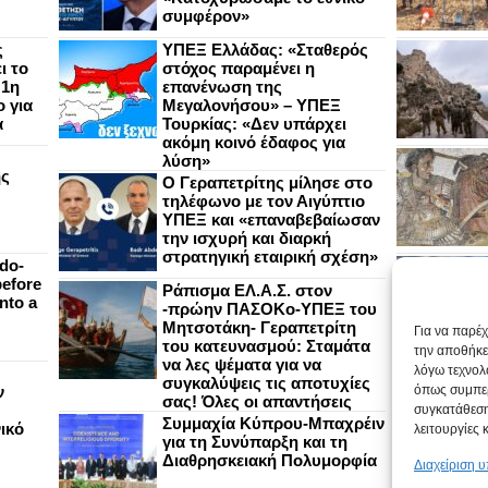
συμφέρον»
ς
ΥΠΕΞ Ελλάδας: «Σταθερός
ι το
στόχος παραμένει η
 1η
επανένωση της
 για
Μεγαλονήσου» – ΥΠΕΞ
α
Τουρκίας: «Δεν υπάρχει
ακόμη κοινό έδαφος για
λύση»
ής
Ο Γεραπετρίτης μίλησε στο
τηλέφωνο με τον Αιγύπτιο
ΥΠΕΞ και «επαναβεβαίωσαν
την ισχυρή και διαρκή
στρατηγική εταιρική σχέση»
do-
efore
Ράπισμα ΕΛ.Α.Σ. στον
nto a
-πρώην ΠΑΣΟΚο-ΥΠΕΞ του
Μητσοτάκη- Γεραπετρίτη
Για να παρέ
του κατευνασμού: Σταμάτα
την αποθήκε
να λες ψέματα για να
λόγω τεχνολ
συγκαλύψεις τις αποτυχίες
ν
όπως συμπερ
σας! Όλες οι απαντήσεις
συγκατάθεση
Συμμαχία Κύπρου-Μπαχρέιν
ικό
λειτουργίες 
για τη Συνύπαρξη και τη
Διαθρησκειακή Πολυμορφία
Διαχείριση 