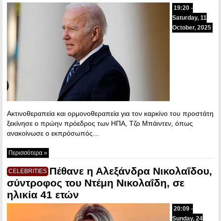
19:20 -
Saturday, 11
October, 2025
Ακτινοθεραπεία και ορμονοθεραπεία για τον καρκίνο του προστάτη
ξεκίνησε ο πρώην πρόεδρος των ΗΠΑ, Τζο Μπάιντεν, όπως
ανακοίνωσε ο εκπρόσωπός…
Περισσότερα »
Πέθανε η Αλεξάνδρα Νικολαΐδου,
CELEBRITIES
σύντροφος του Ντέμη Νικολαΐδη, σε
ηλικία 41 ετών
20:09 -
Sunday, 24