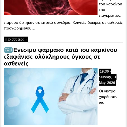
του καρκίνου
του
παγκρέατος,
παρουσιάστηκαν σε ιατρικό συνέδριο. Κλινικές δοκιμές σε ασθενείς
προχωρημένου…
Περισσότερα »
Eνέσιμο φάρμακο κατά του καρκίνου
ΖΩΗ
εξαφάνισε ολόκληρους όγκους σε
ασθενείς
19:36 -
Sunday, 31
May, 2026
Οι γιατροί
χαιρέτισαν
ως