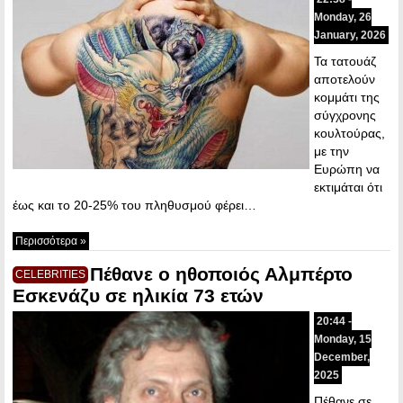
Monday, 26
January, 2026
Τα τατουάζ
αποτελούν
κομμάτι της
σύγχρονης
κουλτούρας,
με την
Ευρώπη να
εκτιμάται ότι
έως και το 20-25% του πληθυσμού φέρει…
Περισσότερα »
Πέθανε ο ηθοποιός Αλμπέρτο
CELEBRITIES
Εσκενάζυ σε ηλικία 73 ετών
20:44 -
Monday, 15
December,
2025
Πέθανε σε