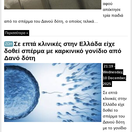
αφού
απέκτησε
τρία παιδιά
από το σπέρμα του Δανού δότη, ο οποίος τελικά…
Περισσότερα »
Σε επτά κλινικές στην Ελλάδα είχε
ΖΩΗ
δοθεί σπέρμα με καρκινικό γονίδιο από
Δανό δότη
21:19 -
Wednesday,
10 December,
2025
Σε επτά
κλινικές στην
Ελλάδα είχε
δοθεί το
σπέρμα του
Δανού δότη
με το γονίδιο