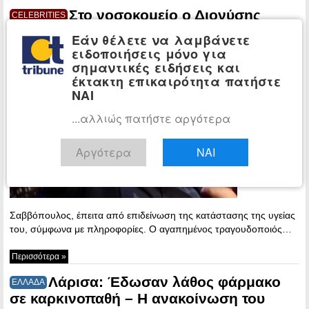
Στο νοσοκομείο ο Διονύσης
CELEBRITIES
Σαββόπουλος υπό στενή ιατρική
Εάν θέλετε να λαμβάνετε
παρακολούθηση
ειδοποιήσεις μόνο για
σημαντικές ειδήσεις και
21:21 - Friday,
έκτακτη επικαιρότητα πατήστε
17 October,
ΝΑΙ
2025
Στο
...αλλιώς πατήστε αργότερα
νοσοκομείο
νοσηλεύεται
Αργότερα
ΝΑΙ
ο Διονύσης
Σαββόπουλος, έπειτα από επιδείνωση της κατάστασης της υγείας
του, σύμφωνα με πληροφορίες. Ο αγαπημένος τραγουδοποιός…
Περισσότερα »
Λάρισα: Έδωσαν λάθος φάρμακο
ΕΛΛΑΔΑ
σε καρκινοπαθή – Η ανακοίνωση του