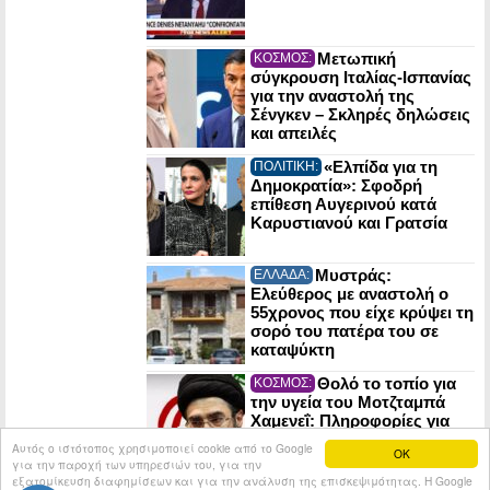
Μετωπική
ΚΟΣΜΟΣ:
σύγκρουση Ιταλίας-Ισπανίας
για την αναστολή της
Σένγκεν – Σκληρές δηλώσεις
και απειλές
«Ελπίδα για τη
ΠΟΛΙΤΙΚΗ:
Δημοκρατία»: Σφοδρή
επίθεση Αυγερινού κατά
Καρυστιανού και Γρατσία
Μυστράς:
ΕΛΛΑΔΑ:
Ελεύθερος με αναστολή ο
55χρονος που είχε κρύψει τη
σορό του πατέρα του σε
καταψύκτη
Θολό το τοπίο για
ΚΟΣΜΟΣ:
την υγεία του Μοτζταμπά
Χαμενεΐ: Πληροφορίες για
κρίσιμη κατάσταση και
Αυτός ο ιστότοπος χρησιμοποιεί cookie από το Google
OK
απομόνωση στη Τεχεράνη
για την παροχή των υπηρεσιών του, για την
εξατομίκευση διαφημίσεων και για την ανάλυση της επισκεψιμότητας. Η Google