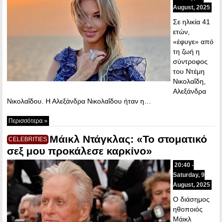
August, 2025
Σε ηλικία 41
ετών,
«έφυγε» από
τη ζωή η
σύντροφος
του Ντέμη
Νικολαΐδη,
Αλεξάνδρα
Νικολαΐδου. Η Αλεξάνδρα Νικολαΐδου ήταν η…
Περισσότερα »
Μάικλ Ντάγκλας: «Το στοματικό
CELEBRITIES
σεξ μου προκάλεσε καρκίνο»
20:40 -
Saturday, 9
August, 2025
Ο διάσημος
ηθοποιός
Μάικλ