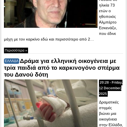
ηλικία 73
ετών ο
ηθοποιός
Αλμπέρτο
Εσκενάζυ,
που έδινε
μάχη με τον καρκίνο εδώ και περισσότερο από 2…
Περισσότερα »
Δράμα για ελληνική οικογένεια με
ΕΛΛΑΔΑ
τρία παιδιά από το καρκινογόνο σπέρμα
του Δανού δότη
20:28 - Friday,
12 December,
2025
Δραματικές
στιγμές
βιώνει μια
οικογένεια
στην Ελλάδα,