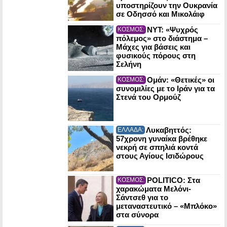
υποστηρίζουν την Ουκρανία
σε Οδησσό και Μικολάιφ
NYT: «Ψυχρός
ΚΟΣΜΟΣ:
πόλεμος» στο διάστημα –
Μάχες για βάσεις και
φυσικούς πόρους στη
Σελήνη
Ομάν: «Θετικές» οι
ΚΟΣΜΟΣ:
συνομιλίες με το Ιράν για τα
Στενά του Ορμούζ
Λυκαβηττός:
ΕΛΛΑΔΑ:
57χρονη γυναίκα βρέθηκε
νεκρή σε σπηλιά κοντά
στους Αγίους Ισιδώρους
POLITICO: Στα
ΚΟΣΜΟΣ:
χαρακώματα Μελόνι-
Σάντσεθ για το
μεταναστευτικό – «Μπλόκο»
στα σύνορα