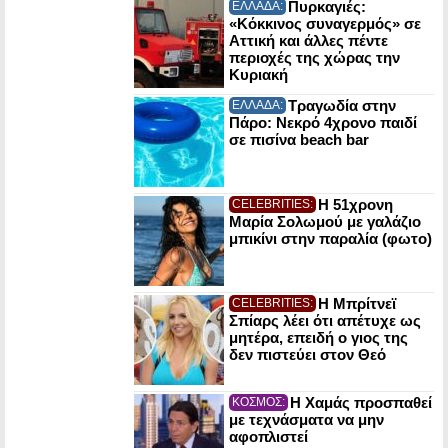
Πυρκαγιές:
ΕΛΛΑΔΑ:
«Κόκκινος συναγερμός» σε
Αττική και άλλες πέντε
περιοχές της χώρας την
Κυριακή
Τραγωδία στην
ΕΛΛΑΔΑ:
Πάρο: Νεκρό 4χρονο παιδί
σε πισίνα beach bar
Η 51χρονη
CELEBRITIES:
Μαρία Σολωμού με γαλάζιο
μπικίνι στην παραλία (φωτο)
Η Μπρίτνεϊ
CELEBRITIES:
Σπίαρς λέει ότι απέτυχε ως
μητέρα, επειδή ο γιος της
δεν πιστεύει στον Θεό
Η Χαμάς προσπαθεί
ΚΟΣΜΟΣ:
με τεχνάσματα να μην
αφοπλιστεί