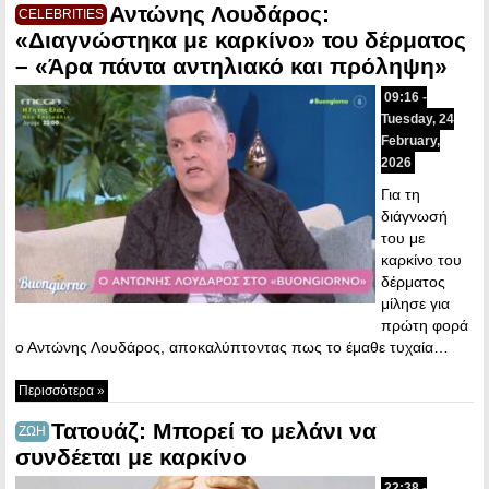
Αντώνης Λουδάρος:
CELEBRITIES
«Διαγνώστηκα με καρκίνο» του δέρματος
– «Άρα πάντα αντηλιακό και πρόληψη»
09:16 -
Tuesday, 24
February,
2026
Για τη
διάγνωσή
του με
καρκίνο του
δέρματος
μίλησε για
πρώτη φορά
ο Αντώνης Λουδάρος, αποκαλύπτοντας πως το έμαθε τυχαία…
Περισσότερα »
Τατουάζ: Μπορεί το μελάνι να
ΖΩΗ
συνδέεται με καρκίνο
22:38 -