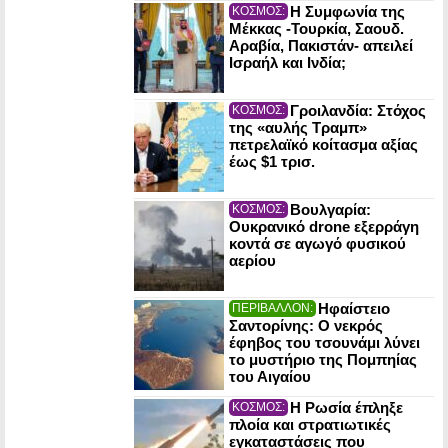
Η Συμφωνία της
ΚΟΣΜΟΣ:
Μέκκας -Τουρκία, Σαουδ.
Αραβία, Πακιστάν- απειλεί
Ισραήλ και Ινδία;
Γροιλανδία: Στόχος
ΚΟΣΜΟΣ:
της «αυλής Τραμπ»
πετρελαϊκό κοίτασμα αξίας
έως $1 τρισ.
Βουλγαρία:
ΚΟΣΜΟΣ:
Ουκρανικό drone εξερράγη
κοντά σε αγωγό φυσικού
αερίου
Ηφαίστειο
ΠΕΡΙΒΑΛΛΟΝ:
Σαντορίνης: Ο νεκρός
έφηβος του τσουνάμι λύνει
το μυστήριο της Πομπηίας
του Αιγαίου
Η Ρωσία έπληξε
ΚΟΣΜΟΣ:
πλοία και στρατιωτικές
εγκαταστάσεις που