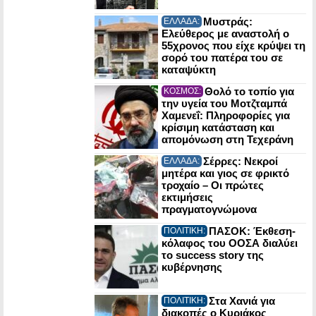
Μυστράς:
ΕΛΛΑΔΑ:
Ελεύθερος με αναστολή ο
55χρονος που είχε κρύψει τη
σορό του πατέρα του σε
καταψύκτη
Θολό το τοπίο για
ΚΟΣΜΟΣ:
την υγεία του Μοτζταμπά
Χαμενεΐ: Πληροφορίες για
κρίσιμη κατάσταση και
απομόνωση στη Τεχεράνη
Σέρρες: Νεκροί
ΕΛΛΑΔΑ:
μητέρα και γιος σε φρικτό
τροχαίο – Οι πρώτες
εκτιμήσεις
πραγματογνώμονα
ΠΑΣΟΚ: Έκθεση-
ΠΟΛΙΤΙΚΗ:
κόλαφος του ΟΟΣΑ διαλύει
το success story της
κυβέρνησης
Στα Χανιά για
ΠΟΛΙΤΙΚΗ:
διακοπές ο Κυριάκος