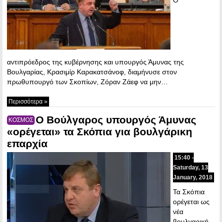
αντιπρόεδρος της κυβέρνησης και υπουργός Άμυνας της
Βουλγαρίας, Κρασιμίρ Καρακατσάνοφ, διαμήνυσε στον
πρωθυπουργό των Σκοπίων, Ζόραν Ζάεφ να μην…
Περισσότερα »
Ο Βούλγαρος υπουργός Άμυνας
ΚΟΣΜΟΣ
«ορέγεται» τα Σκόπια για βουλγάρικη
επαρχία
15:40 -
Saturday, 13
January, 2018
Τα Σκόπια
ορέγεται ως
νέα
βουλγαρική