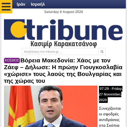
Ιράν
Ισραήλ
Saturday 8 August 2026
Κασιμίρ Καρακατσάνοφ
Βόρεια Μακεδονία: Χάος με τον
ΚΟΣΜΟΣ
Ζάεφ – Δήλωσε: Η πρώην Γιουγκοσλαβία
«χώρισε» τους λαούς της Βουλγαρίας και
της χώρας του
07:29 - Friday,
27 November,
2020
Συνεχίζονται
οι σφοδρές
αντιδράσεις
στα Σκόπια