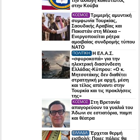
την αλλαγή καθεστώτος
στην Κούβα
Τριμερής αμυντική
ΚΟΣΜΟΣ:
συμφωνία Τουρκίας,
Σαουδικής Αραβίας και
Πακιστάν στη Μέκκα –
Ενεργοποιείται ρήτρα
αμοιβαίας συνδρομής τύπου
NATO
Η ΕΛ.Α.Σ.
ΠΟΛΙΤΙΚΗ:
«σφυροκοπά» για την
ηλεκτρική διασύνδεση
Ελλάδας-Κύπρου: «Ο κ.
Μητσοτάκης δεν διαθέτει
στρατηγική με αρχή, μέση
και τέλος απέναντι στην
Τουρκία και τις προκλήσεις
της»
Στη Βρετανία
ΚΟΣΜΟΣ:
απαγορεύουν τα γυαλιά του
Άδωνι σε εστιατόρια, παμπ
και θέατρα
Έρχεται θερμή
ΕΛΛΑΔΑ:
εισβολή: Ποιες πόλεις θα