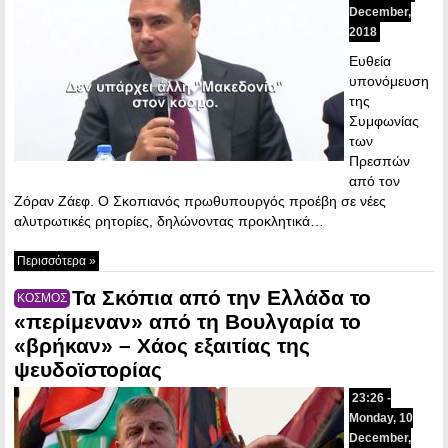
December,
2018
Ευθεία
υπονόμευση
της
Συμφωνίας
των
Πρεσπών
από τον
Ζόραν Ζάεφ. Ο Σκοπιανός πρωθυπουργός προέβη σε νέες
αλυτρωτικές ρητορίες, δηλώνοντας προκλητικά…
Περισσότερα »
Τα Σκόπια από την Ελλάδα το
ΚΟΣΜΟΣ
«περίμεναν» από τη Βουλγαρία το
«βρήκαν» – Χάος εξαιτίας της
ψευδοϊστορίας
23:26 -
Monday, 10
December,