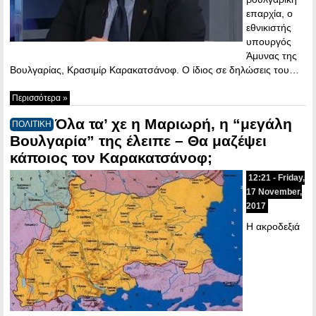
επαρχία, ο
εθνικιστής
υπουργός
Άμυνας της
Βουλγαρίας, Κρασιμίρ Καρακατσάνοφ. Ο ίδιος σε δηλώσεις του…
Περισσότερα »
Όλα τα’ χε η Μαριωρή, η “μεγάλη
ΠΟΛΙΤΙΚΗ
Βουλγαρία” της έλειπε – Θα μαζέψει
κάποιος τον Καρακατσάνοφ;
12:21 - Friday,
17 November,
2017
Η ακροδεξιά