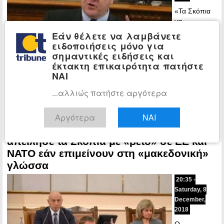
«Τα Σκόπια
να
σταματήσουν
Εάν θέλετε να λαμβάνετε
την
ειδοποιήσεις μόνο για
παραχάραξη
σημαντικές ειδήσεις και
της
έκτακτη επικαιρότητα πατήστε
ιστορίας»,
ΝΑΙ
είναι η νέα δήλωση του Βούλγαρου αναπληρωτή πρωθυπουργού
και υπουργού Άμυνας, Κασιμίρ…
...αλλιώς πατήστε αργότερα
Περισσότερα »
Αργότερα
ΝΑΙ
Ο Βούλγαρος υπουργός Άμυνας
ΚΟΣΜΟΣ
απείλησε τα Σκόπια με «βέτο» σε ΕΕ και
ΝΑΤΟ εάν επιμείνουν στη «μακεδονική»
γλώσσα
20:35 -
Saturday, 8
December,
2018
Ο