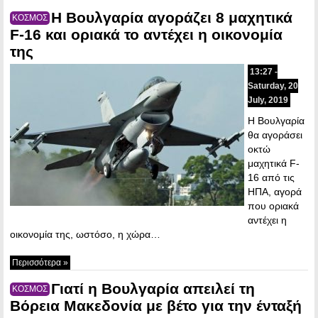
Η Βουλγαρία αγοράζει 8 μαχητικά
ΚΟΣΜΟΣ
F-16 και οριακά το αντέχει η οικονομία
της
13:27 -
Saturday, 20
July, 2019
Η Βουλγαρία
θα αγοράσει
οκτώ
μαχητικά F-
16 από τις
ΗΠΑ, αγορά
που οριακά
αντέχει η
οικονομία της, ωστόσο, η χώρα…
Περισσότερα »
Γιατί η Βουλγαρία απειλεί τη
ΚΟΣΜΟΣ
Βόρεια Μακεδονία με βέτο για την ένταξή