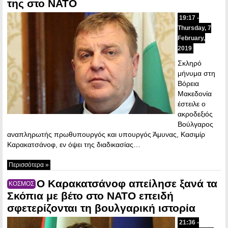
της στο ΝΑΤΟ
19:17 -
Thursday, 7
February,
2019
Σκληρό
μήνυμα στη
Βόρεια
Μακεδονία
έστειλε ο
ακροδεξιός
Βούλγαρος
αναπληρωτής πρωθυπουργός και υπουργός Άμυνας, Κασιμίρ
Καρακατσάνοφ, εν όψει της διαδικασίας…
Περισσότερα »
Ο Καρακατσάνοφ απείλησε ξανά τα
ΚΟΣΜΟΣ
Σκόπια με βέτο στο ΝΑΤΟ επειδή
σφετερίζονται τη βουλγαρική ιστορία
21:36 -