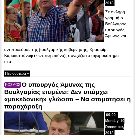
2018
Σε σκληρή
γραμμή ο
Βούλγαρος
υπουργός
Άμυνας και
αντιπρόεδρος της βουλγαρικής κυβέρνησης, Κρασιμίρ
Καρακατσάνοφ (κεντρική εικόνα), συνεχίζει το σφυροκόπημα
στα…
Περισσότερα »
Ο υπουργός Άμυνας της
ΚΟΣΜΟΣ
Βουλγαρίας επιμένει: Δεν υπάρχει
«μακεδονική» γλώσσα – Να σταματήσει η
παραχάραξη
09:00 -
Monday, 10
December,
2018