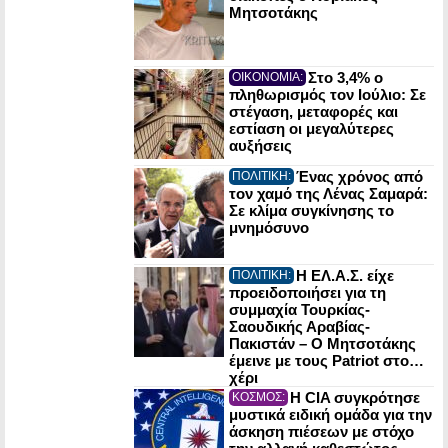
Μητσοτάκης
Στο 3,4% ο
ΟΙΚΟΝΟΜΙΑ:
πληθωρισμός τον Ιούλιο: Σε
στέγαση, μεταφορές και
εστίαση οι μεγαλύτερες
αυξήσεις
Ένας χρόνος από
ΠΟΛΙΤΙΚΗ:
τον χαμό της Λένας Σαμαρά:
Σε κλίμα συγκίνησης το
μνημόσυνο
Η ΕΛ.Α.Σ. είχε
ΠΟΛΙΤΙΚΗ:
προειδοποιήσει για τη
συμμαχία Τουρκίας-
Σαουδικής Αραβίας-
Πακιστάν – Ο Μητσοτάκης
έμεινε με τους Patriot στο…
χέρι
Η CIA συγκρότησε
ΚΟΣΜΟΣ:
μυστικά ειδική ομάδα για την
άσκηση πιέσεων με στόχο