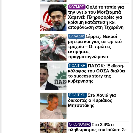
Θολό το τοπίο για
ΚΟΣΜΟΣ:
την υγεία του Μοτζταμπά
Χαμενεΐ: Πληροφορίες για
κρίσιμη κατάσταση και
απομόνωση στη Τεχεράνη
Σέρρες: Νεκροί
ΕΛΛΑΔΑ:
μητέρα και γιος σε φρικτό
τροχαίο – Οι πρώτες
εκτιμήσεις
πραγματογνώμονα
ΠΑΣΟΚ: Έκθεση-
ΠΟΛΙΤΙΚΗ:
κόλαφος του ΟΟΣΑ διαλύει
το success story της
κυβέρνησης
Στα Χανιά για
ΠΟΛΙΤΙΚΗ:
διακοπές ο Κυριάκος
Μητσοτάκης
Στο 3,4% ο
ΟΙΚΟΝΟΜΙΑ:
πληθωρισμός τον Ιούλιο: Σε