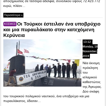
αποζημιώσεις σε τέσσερα αδέλφια, συνολικού ύψους 72.423.772
ευρώ, πλέον…
Περισσότερα »
Οι Τούρκοι έστειλαν ένα υποβρύχιο
ΚΟΣΜΟΣ
και μια πυραυλάκατο στην κατεχόμενη
Κερύνεια
13:12 -
Monday, 18
November,
2019
Νέα έκνομη
πρόκληση
του
ισλαμικού
καθεστώτος
της Άγκυρας.
Δύο σκάφη
του τουρκικού πολεμικού ναυτικού, ένα υποβρύχιο και μια
πυραυλάκατος, έδεσαν…