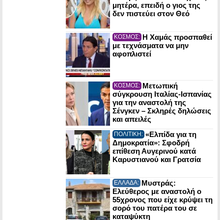
μητέρα, επειδή ο γιος της
δεν πιστεύει στον Θεό
Η Χαμάς προσπαθεί
ΚΟΣΜΟΣ:
με τεχνάσματα να μην
αφοπλιστεί
Μετωπική
ΚΟΣΜΟΣ:
σύγκρουση Ιταλίας-Ισπανίας
για την αναστολή της
Σένγκεν – Σκληρές δηλώσεις
και απειλές
«Ελπίδα για τη
ΠΟΛΙΤΙΚΗ:
Δημοκρατία»: Σφοδρή
επίθεση Αυγερινού κατά
Καρυστιανού και Γρατσία
Μυστράς:
ΕΛΛΑΔΑ:
Ελεύθερος με αναστολή ο
55χρονος που είχε κρύψει τη
σορό του πατέρα του σε
καταψύκτη