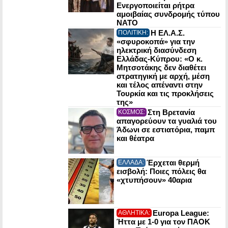
Ενεργοποιείται ρήτρα
αμοιβαίας συνδρομής τύπου
NATO
Η ΕΛ.Α.Σ.
ΠΟΛΙΤΙΚΗ:
«σφυροκοπά» για την
ηλεκτρική διασύνδεση
Ελλάδας-Κύπρου: «Ο κ.
Μητσοτάκης δεν διαθέτει
στρατηγική με αρχή, μέση
και τέλος απέναντι στην
Τουρκία και τις προκλήσεις
της»
Στη Βρετανία
ΚΟΣΜΟΣ:
απαγορεύουν τα γυαλιά του
Άδωνι σε εστιατόρια, παμπ
και θέατρα
Έρχεται θερμή
ΕΛΛΑΔΑ:
εισβολή: Ποιες πόλεις θα
«χτυπήσουν» 40αρια
Europa League:
ΑΘΛΗΤΙΚΑ:
Ήττα με 1-0 για τον ΠΑΟΚ