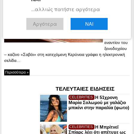
2015
...αλλιώς πατήστε αργότερα
Για 4
συλλήψεις
Αργότερα
ΝΑΙ
που
αφορούν την
επίθεση
εναντίον του
ξενοδοχείου
– καζίνο «Σαβόι» στη κατεχόμενη Κερύνεια γράφει η ηλεκτρονική
σελίδα…
Περισσότερα »
ΤΕΛΕΥΤΑΙΕΣ ΕΙΔΗΣΕΙΣ
Η 51χρονη
CELEBRITIES:
Μαρία Σολωμού με γαλάζιο
μπικίνι στην παραλία (φωτο)
Η Μπρίτνεϊ
CELEBRITIES:
Σπίαρς λέει ότι απέτυχε ως