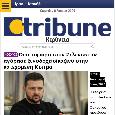
Ιράν
Ισραήλ
Saturday 8 August 2026
Κερύνεια
Ούτε σφαίρα στον Ζελένσκι αν
ΚΟΣΜΟΣ
αγόρασε ξενοδοχείο/καζίνο στην
κατεχόμενη Κύπρο
17:01 -
Tuesday, 4
June, 2024
Η εταιρεία
Film Heritage
του
Ουκρανού
προέδρου