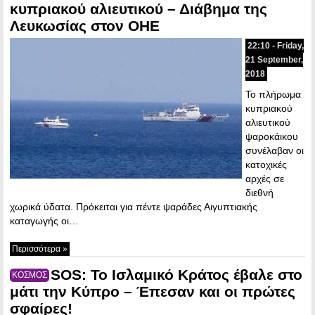
κυπριακού αλιευτικού – Διάβημα της
Λευκωσίας στον ΟΗΕ
22:10 - Friday,
21 September,
2018
Το πλήρωμα
κυπριακού
αλιευτικού
ψαροκάικου
συνέλαβαν οι
κατοχικές
αρχές σε
διεθνή
χωρικά ύδατα. Πρόκειται για πέντε ψαράδες Αιγυπτιακής
καταγωγής οι…
Περισσότερα »
SOS: Το Ισλαμικό Κράτος έβαλε στο
ΚΟΣΜΟΣ
μάτι την Κύπρο – Έπεσαν και οι πρώτες
σφαίρες!