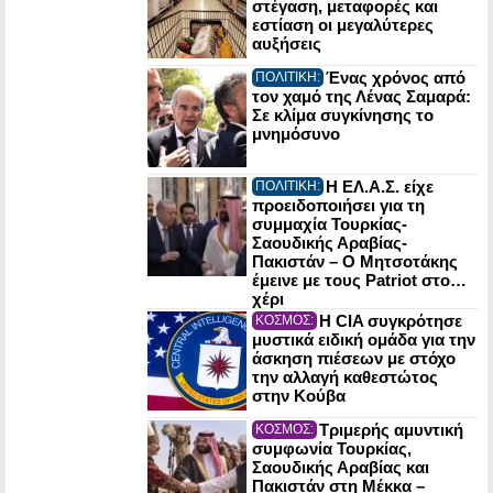
στέγαση, μεταφορές και
εστίαση οι μεγαλύτερες
αυξήσεις
Ένας χρόνος από
ΠΟΛΙΤΙΚΗ:
τον χαμό της Λένας Σαμαρά:
Σε κλίμα συγκίνησης το
μνημόσυνο
Η ΕΛ.Α.Σ. είχε
ΠΟΛΙΤΙΚΗ:
προειδοποιήσει για τη
συμμαχία Τουρκίας-
Σαουδικής Αραβίας-
Πακιστάν – Ο Μητσοτάκης
έμεινε με τους Patriot στο…
χέρι
Η CIA συγκρότησε
ΚΟΣΜΟΣ:
μυστικά ειδική ομάδα για την
άσκηση πιέσεων με στόχο
την αλλαγή καθεστώτος
στην Κούβα
Τριμερής αμυντική
ΚΟΣΜΟΣ:
συμφωνία Τουρκίας,
Σαουδικής Αραβίας και
Πακιστάν στη Μέκκα –