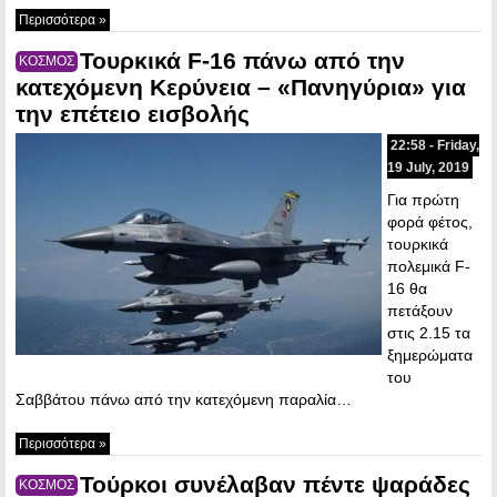
Περισσότερα »
Τουρκικά F-16 πάνω από την
ΚΟΣΜΟΣ
κατεχόμενη Κερύνεια – «Πανηγύρια» για
την επέτειο εισβολής
22:58 - Friday,
19 July, 2019
Για πρώτη
φορά φέτος,
τουρκικά
πολεμικά F-
16 θα
πετάξουν
στις 2.15 τα
ξημερώματα
του
Σαββάτου πάνω από την κατεχόμενη παραλία…
Περισσότερα »
Τούρκοι συνέλαβαν πέντε ψαράδες
ΚΟΣΜΟΣ