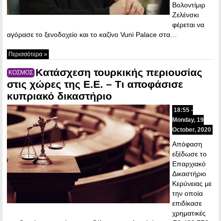
Βολοντίμιρ
Ζελένσκι
φέρεται να
αγόρασε το ξενοδοχείο και το καζίνο Vuni Palace στα…
Περισσότερα »
Κατάσχεση τουρκικής περιουσίας
ΚΟΣΜΟΣ
στις χώρες της Ε.Ε. – Τι αποφάσισε
κυπριακό δικαστήριο
18:55 -
Monday, 19
October, 2020
Απόφαση
εξέδωσε το
Επαρχιακό
Δικαστήριο
Κερύνειας με
την οποία
επιδίκασε
χρηματικές