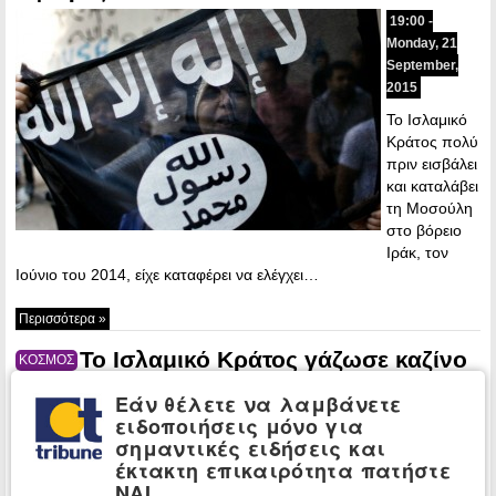
19:00 -
Monday, 21
September,
2015
Το Ισλαμικό
Κράτος πολύ
πριν εισβάλει
και καταλάβει
τη Μοσούλη
στο βόρειο
Ιράκ, τον
Ιούνιο του 2014, είχε καταφέρει να ελέγχει…
Περισσότερα »
Το Ισλαμικό Κράτος γάζωσε καζίνο
ΚΟΣΜΟΣ
στην Κύπρο για να πουλήσει
Εάν θέλετε να λαμβάνετε
“προστασία”
ειδοποιήσεις μόνο για
σημαντικές ειδήσεις και
17:43 -
έκτακτη επικαιρότητα πατήστε
Monday, 21
ΝΑΙ
September,