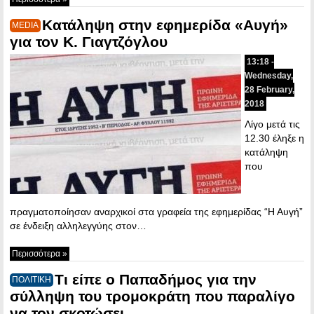
Κατάληψη στην εφημερίδα «Αυγή»
MEDIA
για τον Κ. Γιαγτζόγλου
13:18 -
Wednesday,
28 February,
2018
Λίγο μετά τις
12.30 έληξε η
κατάληψη
που
πραγματοποίησαν αναρχικοί στα γραφεία της εφημερίδας “Η Αυγή”
σε ένδειξη αλληλεγγύης στον…
Περισσότερα »
Τι είπε ο Παπαδήμος για την
ΠΟΛΙΤΙΚΗ
σύλληψη του τρομοκράτη που παραλίγο
να τον σκοτώσει