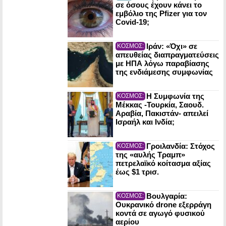
σε όσους έχουν κάνει το
εμβόλιο της Pfizer για τον
Covid-19;
Ιράν: «Όχι» σε
ΚΟΣΜΟΣ:
απευθείας διαπραγματεύσεις
με ΗΠΑ λόγω παραβίασης
της ενδιάμεσης συμφωνίας
Η Συμφωνία της
ΚΟΣΜΟΣ:
Μέκκας -Τουρκία, Σαουδ.
Αραβία, Πακιστάν- απειλεί
Ισραήλ και Ινδία;
Γροιλανδία: Στόχος
ΚΟΣΜΟΣ:
της «αυλής Τραμπ»
πετρελαϊκό κοίτασμα αξίας
έως $1 τρισ.
Βουλγαρία:
ΚΟΣΜΟΣ:
Ουκρανικό drone εξερράγη
κοντά σε αγωγό φυσικού
αερίου