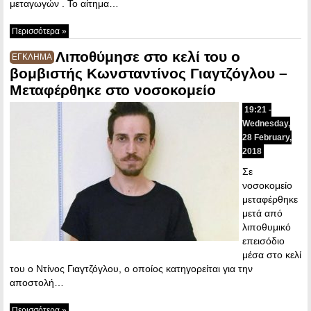
μεταγωγών . Το αίτημα…
Περισσότερα »
Λιποθύμησε στο κελί του o
ΕΓΚΛΗΜΑ
βομβιστής Κωνσταντίνος Γιαγτζόγλου –
Μεταφέρθηκε στο νοσοκομείο
19:21 -
Wednesday,
28 February,
2018
Σε
νοσοκομείο
μεταφέρθηκε
μετά από
λιποθυμικό
επεισόδιο
μέσα στο κελί
του ο Ντίνος Γιαγτζόγλου, ο οποίος κατηγορείται για την
αποστολή…
Περισσότερα »