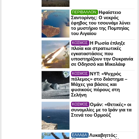
Ηφαίστειο
ΠΕΡΙΒΑΛΛΟΝ:
Σαντορίνης: Ο νεκρός
έφηβος του τσουνάμι λύνει
το μυστήριο της Πομπηίας
του Αιγαίου
Η Ρωσία έπληξε
ΚΟΣΜΟΣ:
πλοία και στρατιωτικές
εγκαταστάσεις που
υποστηρίζουν την Ουκρανία
σε Οδησσό και Μικολάιφ
NYT: «Ψυχρός
ΚΟΣΜΟΣ:
πόλεμος» στο διάστημα –
Μάχες για βάσεις και
φυσικούς πόρους στη
Σελήνη
Ομάν: «Θετικές» οι
ΚΟΣΜΟΣ:
συνομιλίες με το Ιράν για τα
Στενά του Ορμούζ
Λυκαβηττός:
ΕΛΛΑΔΑ: