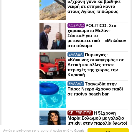
57χρονη γυναίκα βρέθηκε
νεκρή σε σπηλιά κοντά
στους Αγίους Ισιδώρους
POLITICO: Στα
ΚΟΣΜΟΣ:
χαρακώματα Μελόνι-
Σάντσεθ για το
μεταναστευτικό – «Μπλόκο»
στα σύνορα
Πυρκαγιές:
ΕΛΛΑΔΑ:
«Κόκκινος συναγερμός» σε
Αττική και άλλες πέντε
περιοχές της χώρας την
Κυριακή
Τραγωδία στην
ΕΛΛΑΔΑ:
Πάρο: Νεκρό 4χρονο παιδί
σε πισίνα beach bar
Η 51χρονη
CELEBRITIES:
Μαρία Σολωμού με γαλάζιο
μπικίνι στην παραλία (φωτο)
Αυτός ο ιστότοπος χρησιμοποιεί cookie από το Google
OK