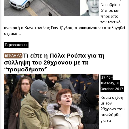
Νοεμβρίου
ζήτησε και
πήρε από
τον τακτικό
ανακριτή ο Κωνσταντίνος Γιαγτζόγλου, προκειμένου να απολογηθεί
σχετικά…
Περισσότερα »
Τι είπε η Πόλα Ρούπα για τη
ΕΓΚΛΗΜΑ
σύλληψη του 29χρονου με τα
“τρομοδέματα”
17:46 -
Tuesday, 31
October, 2017
Καμία σχέση
με τον
29χρονο που
συνελήφθη
για τα