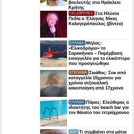
βουλευτής στο Ηράκλειο
Κρήτης
Στα Ηλύσια
CELEBRITIES:
Πεδία ο Έλληνας Νίκος
Καλογερόπουλος (βίντεο)
Μήλος:
ΕΛΛΑΔΑ:
«Ελικοδρόμιο» το
Σαρακήνικο – Παρέμβαση
εισαγγελέα για το ελικόπτερο
που προσγειώθηκε
Σκιάθος: Σοκ από
ΕΓΚΛΗΜΑ:
καταγγελία 15χρονου για
χρόνια σεξουαλική
κακοποίηση από 17χρονο
Πάρος: Ελεύθερος ο
ΕΛΛΑΔΑ:
ιδιοκτήτης του beach bar για
τον θάνατο του τετράχρονου
Τι συμβαίνει στα μάτια
ΖΩΗ: