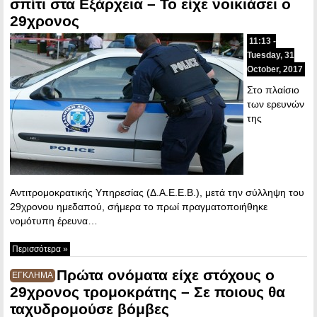
σπίτι στα Εξάρχεια – Το είχε νοικιάσει ο
29χρονος
11:13 -
Tuesday, 31
October, 2017
Στο πλαίσιο
των ερευνών
της
Αντιτρομοκρατικής Υπηρεσίας (Δ.Α.Ε.Ε.Β.), μετά την σύλληψη του
29χρονου ημεδαπού, σήμερα το πρωί πραγματοποιήθηκε
νομότυπη έρευνα…
Περισσότερα »
Πρώτα ονόματα είχε στόχους ο
ΕΓΚΛΗΜΑ
29χρονος τρομοκράτης – Σε ποιους θα
ταχυδρομούσε βόμβες