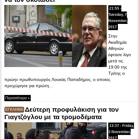
21:55 -
Tuesday, 7
November,
2017
Στην
Ακαδημία
Αθηνών
έφτασε λίγο
μετά τις
19:00 της
Τρίτης ο
πρώην πρωθυπουργός Λουκάς Παπαδήμος, ο οποίος
προχώρησε για πρώτη…
Περισσότερα »
Δεύτερη προφυλάκιση για τον
ΕΓΚΛΗΜΑ
Γιαγτζόγλου με τα τρομοδέματα
13:37 - Friday,
3 November,
2017