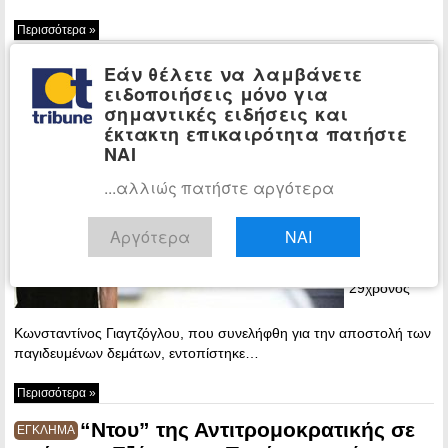
Περισσότερα »
Και δεύτερη γιάφκα του 29χρονου
ΕΓΚΛΗΜΑ
Εάν θέλετε να λαμβάνετε
Γιαγτζόγλου στα Εξάρχεια
ειδοποιήσεις μόνο για
σημαντικές ειδήσεις και
11:54 -
έκτακτη επικαιρότητα πατήστε
Tuesday, 31
ΝΑΙ
October, 2017
...αλλιώς πατήστε αργότερα
Δεύτερο
κρησφύγετο,
το οποίο είχε
Αργότερα
ΝΑΙ
νοικιάσει
προσωρινά ο
29χρονος
Κωνσταντίνος Γιαγτζόγλου, που συνελήφθη για την αποστολή των
παγιδευμένων δεμάτων, εντοπίστηκε…
Περισσότερα »
“Ντου” της Αντιτρομοκρατικής σε
ΕΓΚΛΗΜΑ