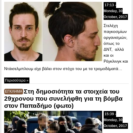
17:13 -
Monday, 30
October, 2017
Στελέχη
παγκοσμίων
οργανισμών,
όπως το
ΔΝΤ, αλλά
και οι
Ρέγκλινγκ και
Ντάισελμπλουμ είχε βάλει στον στόχο του με τα τρομοδέματά…
Περισσότερα »
Στη δημοσιότητα τα στοιχεία του
ΕΓΚΛΗΜΑ
29χρονου που συνελήφθη για τη βόμβα
στον Παπαδήμο (φωτο)
15:39 -
Monday, 30
October, 2017