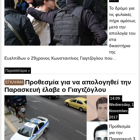
Το δρόμο για
τις φυλακές
πήρε αμέσως
μετά την
απολογία του
στα
δικαστήρια
της
Ευελπίδων ο 29χρονος Κωνσταντίνος Γιαγτζόγλου που…
Περισσότερα »
Προθεσμία για να απολογηθεί την
ΕΓΚΛΗΜΑ
Παρασκευή έλαβε ο Γιαγτζόγλου
14:09 -
Wednesday, 1
November,
2017
Προθεσμία
για την
Παρασκευή 3