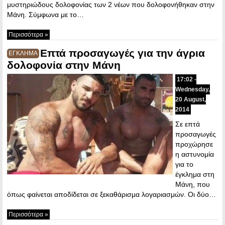
μυστηριώδους δολοφονίας των 2 νέων που δολοφονήθηκαν στην
Μάνη. Σύμφωνα με το…
Περισσότερα »
Επτά προσαγωγές για την άγρια
ΕΓΚΛΗΜΑ
δολοφονία στην Μάνη
17:02 -
Wednesday,
20 August,
2014
Σε επτά
προσαγωγές
προχώρησε
η αστυνομία
για το
έγκλημα στη
Μάνη, που
όπως φαίνεται αποδίδεται σε ξεκαθάρισμα λογαριασμών. Οι δύο…
Περισσότερα »