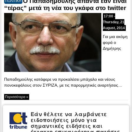
Ο Παπαδημούλης απαντά εάν είναι
ΠΟΛΙΤΙΚΗ
“τέρας” μετά τη νέα του γκάφα στο twitter
17:00 -
Thursday, 21
August, 2014
Για μια ακόμη
φορά ο
Δημήτρης
Παπαδημούλης κατάφερε να προκαλέσει μπάχαλο και νέους
πονοκεφάλους στον ΣΥΡΙΖΑ, με τις παρορμητικές αναρτήσεις…
Περισσότερα »
Παραδόθηκε ο δεύτερος δράστης
ΕΓΚΛΗΜΑ
Εάν θέλετε να λαμβάνετε
του στυγερού εγκλήματος στη Μάνη
ειδοποιήσεις μόνο για
09:40 -
σημαντικές ειδήσεις και
Thursday, 21
έκτακτη επικαιρότητα πατήστε