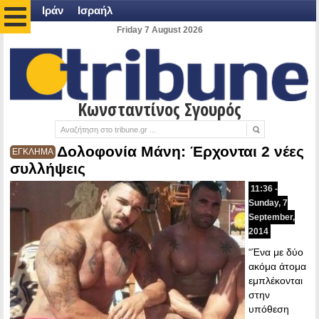
Ιράν
Ισραήλ
Friday 7 August 2026
Κωνσταντίνος Σγουρός
Δολοφονία Μάνη: Έρχονται 2 νέες
ΕΓΚΛΗΜΑ
συλλήψεις
11:36 -
Sunday, 7
September,
2014
“Ένα με δύο
ακόμα άτομα
εμπλέκονται
στην
υπόθεση