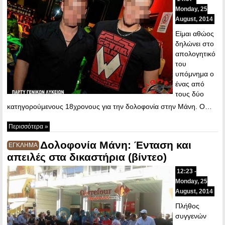
Monday, 25
August, 2014
Είμαι αθώος
δηλώνει στο
απολογητικό
του
υπόμνημα ο
ένας από
τους δύο
κατηγορούμενους 18χρονους για την δολοφονία στην Μάνη. Ο…
Περισσότερα »
Δολοφονία Μάνη: Ένταση και
ΕΓΚΛΗΜΑ
απειλές στα δικαστήρια (βίντεο)
12:23 -
Monday, 25
August, 2014
Πλήθος
συγγενών