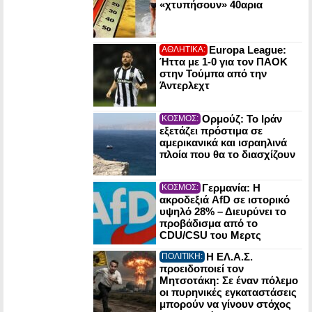
«χτυπήσουν» 40αρια
Europa League:
ΑΘΛΗΤΙΚΑ:
Ήττα με 1-0 για τον ΠΑΟΚ
στην Τούμπα από την
Άντερλεχτ
Ορμούζ: Το Ιράν
ΚΟΣΜΟΣ:
εξετάζει πρόστιμα σε
αμερικανικά και ισραηλινά
πλοία που θα το διασχίζουν
Γερμανία: Η
ΚΟΣΜΟΣ:
ακροδεξιά AfD σε ιστορικό
υψηλό 28% – Διευρύνει το
προβάδισμα από το
CDU/CSU του Μερτς
Η ΕΛ.Α.Σ.
ΠΟΛΙΤΙΚΗ:
προειδοποιεί τον
Μητσοτάκη: Σε έναν πόλεμο
οι πυρηνικές εγκαταστάσεις
μπορούν να γίνουν στόχος