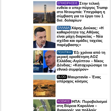
Στην τελική
ΕΠΙΧΕΙΡΗΣΕΙΣ:
ευθεία ο υπερ-πύργος Trump
στο Ντουμπάι: Υπεγράφη η
σύμβαση για το έργο του 1
δισ. δολαρίων
Χάρης Δούκας: «Η
ΕΛΛΑΔΑ:
καθαριότητα της Αθήνας
είναι μάχη διαρκείας – Νέα
σχέδια και ομάδες ταχείας
παρέμβασης»
Έξι χρόνια από τη
ΠΟΛΙΤΙΚΗ:
μερική οριοθέτηση ΑΟΖ
Ελλάδας-Αιγύπτου – Νίκος
Δένδιας: «Κατοχυρώσαμε το
εθνικό συμφέρον»
Μαυριτανία – Ένας
BLOG:
υπέροχος κόσμος
ΗΠΑ: Πυροβολισμοί
ΚΟΣΜΟΣ:
στη Βόρεια Καρολίνα –
Αναφορές για πολλούς