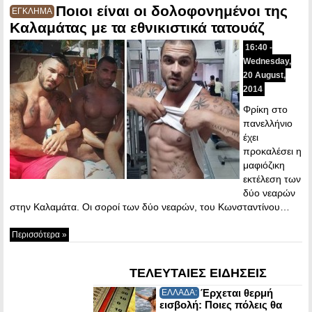
Ποιοι είναι οι δολοφονημένοι της
ΕΓΚΛΗΜΑ
Καλαμάτας με τα εθνικιστικά τατουάζ
16:40 -
Wednesday,
20 August,
2014
Φρίκη στο
πανελλήνιο
έχει
προκαλέσει η
μαφιόζικη
εκτέλεση των
δύο νεαρών
στην Καλαμάτα. Οι σοροί των δύο νεαρών, του Κωνσταντίνου…
Περισσότερα »
ΤΕΛΕΥΤΑΙΕΣ ΕΙΔΗΣΕΙΣ
Έρχεται θερμή
ΕΛΛΑΔΑ:
εισβολή: Ποιες πόλεις θα