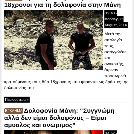
18χρονοι για τη δολοφονία στην Μάνη
19:43 -
Monday, 25
August, 2014
Μετά την
απολογία
τους,
εισαγγελέας
και
ανακριτής,
έκριναν
προσωρινά
κρατούμενους τους δύο 18χρονους που φέρονται ως δράστες της
δολοφονίας του…
Περισσότερα »
Δολοφονία Μάνη: “Συγγνώμη
ΕΓΚΛΗΜΑ
αλλά δεν είμαι δολοφόνος – Είμαι
άμυαλος και ανώριμος”
14:57 -