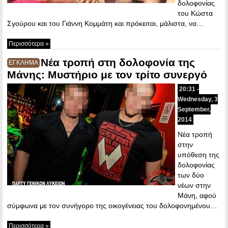
δολοφονίας
του Κώστα
Σγούρου και του Γιάννη Κομμάτη και πρόκειται, μάλιστα, να…
Περισσότερα »
Νέα τροπή στη δολοφονία της
ΕΓΚΛΗΜΑ
Μάνης: Μυστήριο με τον τρίτο συνεργό
20:31 -
Wednesday, 3
September,
2014
Νέα τροπή
στην
υπόθεση της
δολοφονίας
των δύο
νέων στην
Μάνη, αφού
σύμφωνα με τον συνήγορο της οικογένειας του δολοφονημένου…
Περισσότερα »