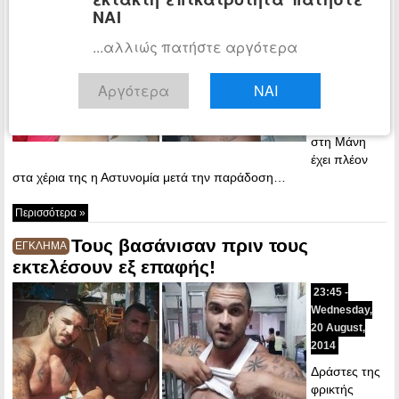
August, 2014
ΝΑΙ
Τους δύο
...αλλιώς πατήστε αργότερα
φερόμενους
ως δράστες
Αργότερα
ΝΑΙ
του
στυγερού
εγκλήματος
στη Μάνη
έχει πλέον
στα χέρια της η Αστυνομία μετά την παράδοση…
Περισσότερα »
Τους βασάνισαν πριν τους
ΕΓΚΛΗΜΑ
εκτελέσουν εξ επαφής!
23:45 -
Wednesday,
20 August,
2014
Δράστες της
φρικτής