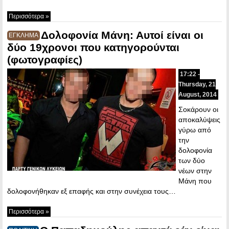
Περισσότερα »
Δολοφονία Μάνη: Αυτοί είναι οι
ΕΓΚΛΗΜΑ
δύο 19χρονοι που κατηγορούνται
(φωτογραφίες)
17:22 -
Thursday, 21
August, 2014
Σοκάρουν οι
αποκαλύψεις
γύρω από
την
δολοφονία
των δύο
νέων στην
Μάνη που
δολοφονήθηκαν εξ επαφής και στην συνέχεια τους…
Περισσότερα »