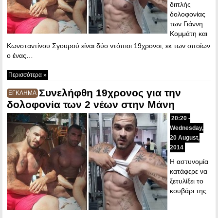
διπλής
δολοφονίας
των Γιάννη
Κομμάτη και
Κωνσταντίνου Σγουρού είναι δύο ντόπιοι 19χρονοι, εκ των οποίων
ο ένας…
Περισσότερα »
Συνελήφθη 19χρονος για την
ΕΓΚΛΗΜΑ
δολοφονία των 2 νέων στην Μάνη
20:20 -
Wednesday,
20 August,
2014
Η αστυνομία
κατάφερε να
ξετυλίξει το
κουβάρι της