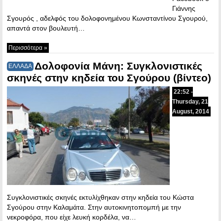
Γιάννης
Σγουρός , αδελφός του δολοφονημένου Κωνσταντίνου Σγουρού,
απαντά στον βουλευτή…
Περισσότερα »
Δολοφονία Μάνη: Συγκλονιστικές
ΕΛΛΑΔΑ
σκηνές στην κηδεία του Σγούρου (βίντεο)
22:52 -
Thursday, 21
August, 2014
Συγκλονιστικές σκηνές εκτυλίχθηκαν στην κηδεία του Κώστα
Σγούρου στην Καλαμάτα. Στην αυτοκινητοπομπή με την
νεκροφόρα, που είχε λευκή κορδέλα, να…