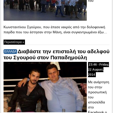
του
Κωνσταντίνου Σγούρου, που έπεσε νεκρός από την δολοφονική
παγίδα που του έστησαν στην Μάνη, είναι συγκεντρωμένοι έξω…
Περισσότερα »
Διαβάστε την επιστολή του αδελφού
ΕΛΛΑΔΑ
του Σγουρού στον Παπαδημούλη
23:46 - Friday,
22 August,
2014
Με ανάρτηση
του στην
προσωπική
του
ιστοσελίδα
στο
Facebook ο