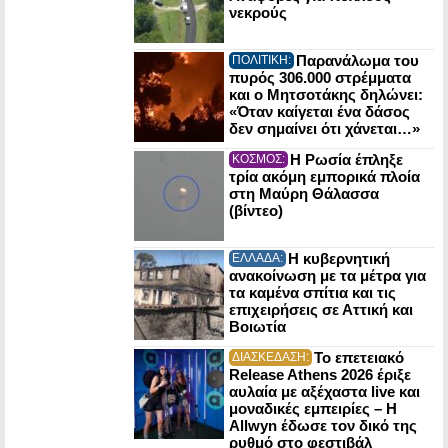
νεκρούς
Παρανάλωμα του
ΠΟΛΙΤΙΚΗ:
πυρός 306.000 στρέμματα
και ο Μητσοτάκης δηλώνει:
«Όταν καίγεται ένα δάσος
δεν σημαίνει ότι χάνεται…»
Η Ρωσία έπληξε
ΚΟΣΜΟΣ:
τρία ακόμη εμπορικά πλοία
στη Μαύρη Θάλασσα
(βίντεο)
Η κυβερνητική
ΕΛΛΑΔΑ:
ανακοίνωση με τα μέτρα για
τα καμένα σπίτια και τις
επιχειρήσεις σε Αττική και
Βοιωτία
Το επετειακό
ΔΙΑΣΚΕΔΑΣΗ:
Release Athens 2026 έριξε
αυλαία με αξέχαστα live και
μοναδικές εμπειρίες – Η
Allwyn έδωσε τον δικό της
ρυθμό στο φεστιβάλ