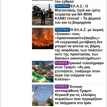
του εχθρού
ΕΛ.Α.Σ.: Ο
ΠΟΛΙΤΙΚΗ:
Μητσοτάκης ζητά και τρίτη
τετραετία για ΝΑ ΜΗΝ
ΚΑΝΕΙ τίποτα! – Τα ψέματά
του για τη βιομηχανία
Η ΕΛ.Α.Σ. με λογική
ΠΟΛΙΤΙΚΗ:
«ξέσκισε» τους
«πρασινοαναπτυξάκηδες»:
«Η ενεργειακή μετάβαση δεν
μπορεί να γίνεται εις βάρος
της ασφάλειας των πολιτών
ούτε της προστασίας των
δασικών οικοσυστημάτων»
Ιρανικό τελεσίγραφο
ΚΟΣΜΟΣ:
στον Τραμπ: «Αν μας
χτυπήσετε, τινάζουμε στον
αέρα την ενέργεια του
Κόλπου»
Έντονη
ΚΟΣΜΟΣ:
αντιπαράθεση Τραμπ-
Χέγκσεθ για τις ελλείψεις
πυραύλων που περιορίζουν
τα πλήγματα στο Ιράν