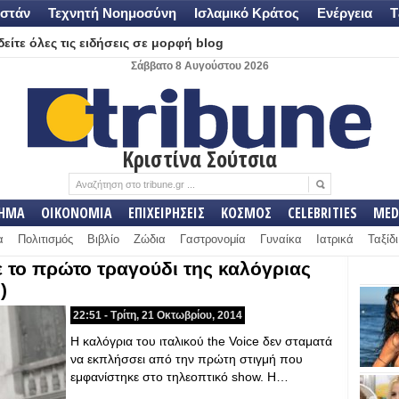
στάν
Τεχνητή Νοημοσύνη
Ισλαμικό Κράτος
Ενέργεια
Τ
είτε όλες τις ειδήσεις σε μορφή blog
Σάββατο 8 Αυγούστου 2026
Κριστίνα Σούτσια
ΛΗΜΑ
ΟΙΚΟΝΟΜΙΑ
ΕΠΙΧΕΙΡΗΣΕΙΣ
ΚΟΣΜΟΣ
CELEBRITIES
MED
α
Πολιτισμός
Βιβλίο
Ζώδια
Γαστρονομία
Γυναίκα
Ιατρικά
Ταξίδι
ε το πρώτο τραγούδι της καλόγριας
)
22:51 - Τρίτη, 21 Οκτωβρίου, 2014
Η καλόγρια του ιταλικού the Voice δεν σταματά
να εκπλήσσει από την πρώτη στιγμή που
εμφανίστηκε στο τηλεοπτικό show. H…