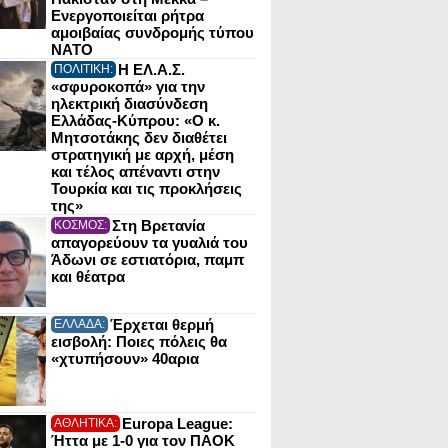
Ενεργοποιείται ρήτρα
αμοιβαίας συνδρομής τύπου
NATO
Η ΕΛ.Α.Σ.
ΠΟΛΙΤΙΚΗ:
«σφυροκοπά» για την
ηλεκτρική διασύνδεση
Ελλάδας-Κύπρου: «Ο κ.
Μητσοτάκης δεν διαθέτει
στρατηγική με αρχή, μέση
και τέλος απέναντι στην
Τουρκία και τις προκλήσεις
της»
Στη Βρετανία
ΚΟΣΜΟΣ:
απαγορεύουν τα γυαλιά του
Άδωνι σε εστιατόρια, παμπ
και θέατρα
Έρχεται θερμή
ΕΛΛΑΔΑ:
εισβολή: Ποιες πόλεις θα
«χτυπήσουν» 40αρια
Europa League:
ΑΘΛΗΤΙΚΑ:
Ήττα με 1-0 για τον ΠΑΟΚ