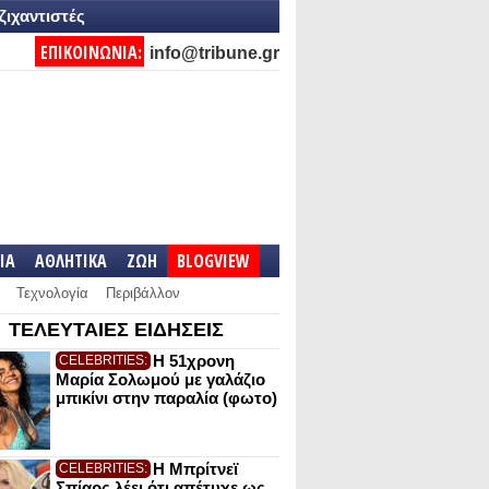
ζιχαντιστές
ΕΠΙΚΟΙΝΩΝΙΑ:
info@tribune.gr
IA
ΑΘΛΗΤΙΚΑ
ΖΩΗ
BLOGVIEW
Τεχνολογία
Περιβάλλον
ΤΕΛΕΥΤΑΙΕΣ ΕΙΔΗΣΕΙΣ
Η 51χρονη
CELEBRITIES:
Μαρία Σολωμού με γαλάζιο
μπικίνι στην παραλία (φωτο)
Η Μπρίτνεϊ
CELEBRITIES:
Σπίαρς λέει ότι απέτυχε ως