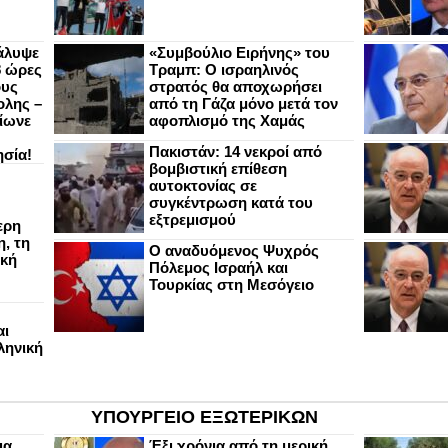
άλυψε
«Συμβούλιο Ειρήνης» του
8 ώρες
Τραμπ: Ο ισραηλινός
ους
στρατός θα αποχωρήσει
ολης –
από τη Γάζα μόνο μετά τον
ίωνε
αφοπλισμό της Χαμάς
Πακιστάν: 14 νεκροί από
ησία!
βομβιστική επίθεση
αυτοκτονίας σε
συγκέντρωση κατά του
εξτρεμισμού
ερη
, τη
Ο αναδυόμενος Ψυχρός
ική
Πόλεμος Ισραήλ και
Τουρκίας στη Μεσόγειο
αι
ληνική
ΥΠΟΥΡΓΕΙΟ ΕΞΩΤΕΡΙΚΩΝ
ια
Έξι χρόνια από τη μερική