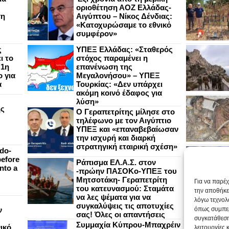
οριοθέτηση ΑΟΖ Ελλάδας-
ση
Αιγύπτου – Νίκος Δένδιας:
«Κατοχυρώσαμε το εθνικό
συμφέρον»
ς
ΥΠΕΞ Ελλάδας: «Σταθερός
ι το
στόχος παραμένει η
 1η
επανένωση της
 για
Μεγαλονήσου» – ΥΠΕΞ
α
Τουρκίας: «Δεν υπάρχει
ακόμη κοινό έδαφος για
λύση»
ής
Ο Γεραπετρίτης μίλησε στο
τηλέφωνο με τον Αιγύπτιο
ΥΠΕΞ και «επαναβεβαίωσαν
την ισχυρή και διαρκή
στρατηγική εταιρική σχέση»
do-
efore
Ράπισμα ΕΛ.Α.Σ. στον
nto a
-πρώην ΠΑΣΟΚο-ΥΠΕΞ του
Μητσοτάκη- Γεραπετρίτη
Για να παρέ
του κατευνασμού: Σταμάτα
την αποθήκε
να λες ψέματα για να
λόγω τεχνολ
συγκαλύψεις τις αποτυχίες
ν
όπως συμπερ
σας! Όλες οι απαντήσεις
συγκατάθεση
Συμμαχία Κύπρου-Μπαχρέιν
ικό
λειτουργίες 