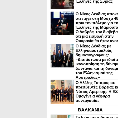
Έλληνες της Συρίας
Ο Νίκος Δένδιας αποκ
ότι πήγε στη Μόσχα 4
πριν τον πόλεμο για τ
Έλληνες της Μαριούπ
Ο Λαβρόφ τον διαβεβα
ότι μία εισβολή στην
Ουκρανία θα ήταν ανο
Ο Νίκος Δένδιας με
Ελληνοαυστραλούς
δημοσιογράφους:
«Διαπίστωσα με ιδιαίτ
ικανοποίηση τη δύναμη
ζωντάνια και τη δυναμ
του Ελληνισμού της
Αυστραλίας»
Ο Αλέξης Τσίπρας σε
πρεσβευτές Βόρειας κ
Νότιας Αμερικής: Η Ελ
Ομογένεια γέφυρα
συνεργασίας
ΒΑΛΚΑΝΙΑ
Το Ιράν προειδοποιεί γ