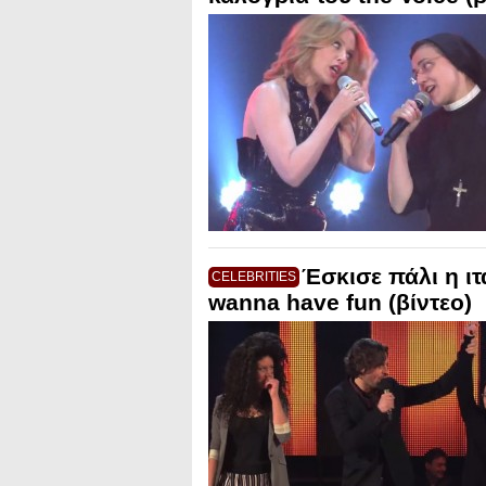
Έσκισε πάλι η ιτ
CELEBRITIES
wanna have fun (βίντεο)