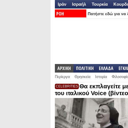
Ιράν
Ισραήλ
Τουρκία
Κουρδι
ΡΟΗ
Πατήστε εδώ για να δ
ΕΙΔΗΣΕΩΝ:
ΑΡΧΙΚΗ
ΠΟΛΙΤΙΚΗ
ΕΛΛΑΔΑ
ΕΓΚ
Περίεργα
Θρησκεία
Ιστορία
Φιλοσοφί
Θα εκπλαγείτε μ
CELEBRITIES
του ιταλικού Voice (βίντεο