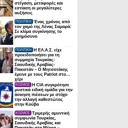
στέγαση, μεταφορές και
εστίαση οι μεγαλύτερες
αυξήσεις
Ένας χρόνος από
ΠΟΛΙΤΙΚΗ:
τον χαμό της Λένας Σαμαρά:
Σε κλίμα συγκίνησης το
μνημόσυνο
Η ΕΛ.Α.Σ. είχε
ΠΟΛΙΤΙΚΗ:
προειδοποιήσει για τη
συμμαχία Τουρκίας-
Σαουδικής Αραβίας-
Πακιστάν – Ο Μητσοτάκης
έμεινε με τους Patriot στο…
χέρι
Η CIA συγκρότησε
ΚΟΣΜΟΣ:
μυστικά ειδική ομάδα για την
άσκηση πιέσεων με στόχο
την αλλαγή καθεστώτος
στην Κούβα
Τριμερής αμυντική
ΚΟΣΜΟΣ:
συμφωνία Τουρκίας,
Σαουδικής Αραβίας και
Πακιστάν στη Μέκκα –