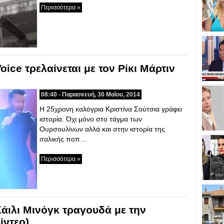
Περισσότερα »
oice τρελαίνεται με τον Ρίκι Μάρτιν
08:40 - Παρασκευή, 30 Μαΐου, 2014
H 25χρονη καλόγρια Κριστίνα Σούτσια γράφει
ιστορία. Όχι μόνο στο τάγμα των
Ουρσουλίνων αλλά και στην ιστορία της
ιταλικής ποπ…
Περισσότερα »
Κάιλι Μινόγκ τραγουδά με την
ίντεο)