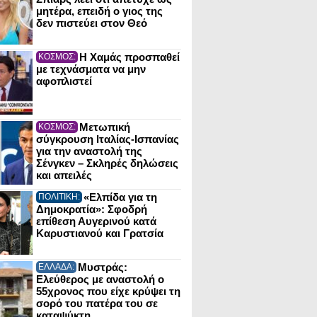
μητέρα, επειδή ο γιος της
δεν πιστεύει στον Θεό
Η Χαμάς προσπαθεί
ΚΟΣΜΟΣ:
με τεχνάσματα να μην
αφοπλιστεί
Μετωπική
ΚΟΣΜΟΣ:
σύγκρουση Ιταλίας-Ισπανίας
για την αναστολή της
Σένγκεν – Σκληρές δηλώσεις
και απειλές
«Ελπίδα για τη
ΠΟΛΙΤΙΚΗ:
Δημοκρατία»: Σφοδρή
επίθεση Αυγερινού κατά
Καρυστιανού και Γρατσία
Μυστράς:
ΕΛΛΑΔΑ:
Ελεύθερος με αναστολή ο
55χρονος που είχε κρύψει τη
σορό του πατέρα του σε
καταψύκτη