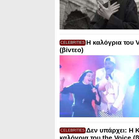
Η καλόγρια του V
CELEBRITIES
(βίντεο)
Δεν υπάρχει: Η 
CELEBRITIES
καλόγρια του the Voice (β