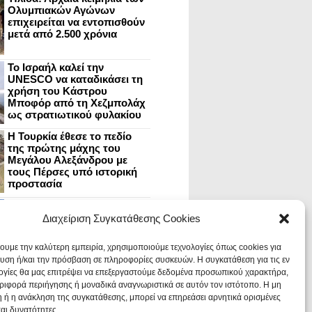
Ολυμπιακών Αγώνων
επιχειρείται να εντοπισθούν
μετά από 2.500 χρόνια
Το Ισραήλ καλεί την
UNESCO να καταδικάσει τη
χρήση του Κάστρου
Μποφόρ από τη Χεζμπολάχ
ως στρατιωτικού φυλακίου
Η Τουρκία έθεσε το πεδίο
της πρώτης μάχης του
Μεγάλου Αλεξάνδρου με
τους Πέρσες υπό ιστορική
προστασία
Μυστράς: Aνακαίνιση του
ανακτόρου στην
Διαχείριση Συγκατάθεσης Cookies
καστροπολιτεία και εκθέσεις
στο Παλάτι των Δεσποτών
χουμε την καλύτερη εμπειρία, χρησιμοποιούμε τεχνολογίες όπως cookies για
υση ή/και την πρόσβαση σε πληροφορίες συσκευών. Η συγκατάθεση για τις εν
ογίες θα μας επιτρέψει να επεξεργαστούμε δεδομένα προσωπικού χαρακτήρα,
Οι Νεάντερταλ έκαναν
ιφορά περιήγησης ή μοναδικά αναγνωριστικά σε αυτόν τον ιστότοπο. Η μη
οδοντιατρικές επεμβάσεις σε
χαλασμένα δόντια, σύμφωνα
 ή η ανάκληση της συγκατάθεσης, μπορεί να επηρεάσει αρνητικά ορισμένες
με ευρήματα
και δυνατότητες.