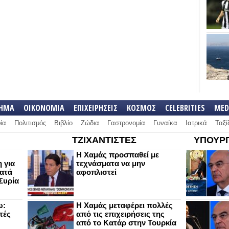
ΛΗΜΑ
ΟΙΚΟΝΟΜΙΑ
ΕΠΙΧΕΙΡΗΣΕΙΣ
ΚΟΣΜΟΣ
CELEBRITIES
MED
ία
Πολιτισμός
Βιβλίο
Ζώδια
Γαστρονομία
Γυναίκα
Ιατρικά
Ταξί
ΤΖΙΧΑΝΤΙΣΤΕΣ
ΥΠΟΥΡΓ
Η Χαμάς προσπαθεί με
 για
τεχνάσματα να μην
κατά
αφοπλιστεί
Συρία
ω:
Η Χαμάς μεταφέρει πολλές
τές
από τις επιχειρήσεις της
από το Κατάρ στην Τουρκία