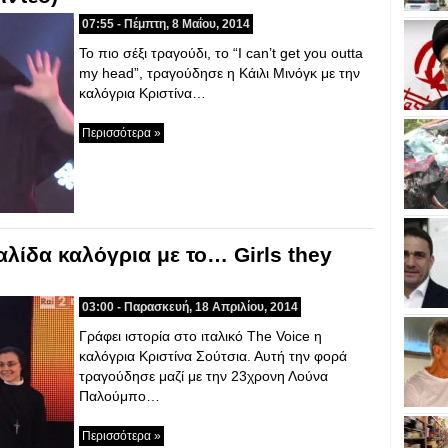
07:55 - Πέμπτη, 8 Μαΐου, 2014
Το πιο σέξι τραγούδι, το “I can’t get you outta
my head”, τραγούδησε η Κάιλι Μινόγκ με την
καλόγρια Κριστίνα…
Περισσότερα »
αλίδα καλόγρια με το… Girls they
03:00 - Παρασκευή, 18 Απριλίου, 2014
Γράφει ιστορία στο ιταλικό The Voice η
καλόγρια Κριστίνα Σούτσια. Αυτή την φορά
τραγούδησε μαζί με την 23χρονη Λούνα
Παλούμπο…
Περισσότερα »