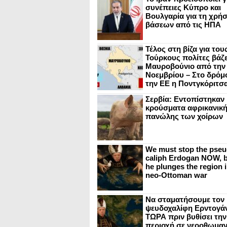
συνέπειες Κύπρο και
Βουλγαρία για τη χρή
βάσεων από τις ΗΠΑ
Τέλος στη βίζα για του
Τούρκους πολίτες βάζε
Μαυροβούνιο από την
Νοεμβρίου – Στο δρόμο
την ΕΕ η Ποντγκόριτσ
Σερβία: Εντοπίστηκαν
κρούσματα αφρικανικ
πανώλης των χοίρων
We must stop the pseu
caliph Erdogan NOW, b
he plunges the region i
neo-Ottoman war
Να σταματήσουμε τον
ψευδοχαλίφη Ερντογά
ΤΩΡΑ πριν βυθίσει την
περιοχή σε νεοοθωμαν