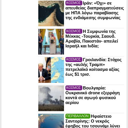
Ιράν: «Όχι» σε
ΚΟΣΜΟΣ:
απευθείας διαπραγματεύσεις
με ΗΠΑ λόγω παραβίασης
της ενδιάμεσης συμφωνίας
Η Συμφωνία της
ΚΟΣΜΟΣ:
Μέκκας -Τουρκία, Σαουδ.
Αραβία, Πακιστάν- απειλεί
Ισραήλ και Ινδία;
Γροιλανδία: Στόχος
ΚΟΣΜΟΣ:
της «αυλής Τραμπ»
πετρελαϊκό κοίτασμα αξίας
έως $1 τρισ.
Βουλγαρία:
ΚΟΣΜΟΣ:
Ουκρανικό drone εξερράγη
κοντά σε αγωγό φυσικού
αερίου
Ηφαίστειο
ΠΕΡΙΒΑΛΛΟΝ:
Σαντορίνης: Ο νεκρός
έφηβος του τσουνάμι λύνει