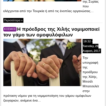
της Συρίας
που
ελέγχονται από την Τουρκία ή από τις ένοπλες οργανώσεις…
Περισσότερα »
Η πρόεδρος της Χιλής νομιμοποιεί
ΚΟΣΜΟΣ
τον γάμο των ομοφυλόφιλων
19:32 -
Tuesday, 29
August, 2017
Την
υπογραφή
της
προέδρου
της Χιλής,
Μιτσέλ
Μπατσελέτ
στην
πρόταση νόμου για τη νομιμοποίηση του γάμου ομόφυλων
ζευγαριών, ανέμενε ένα…