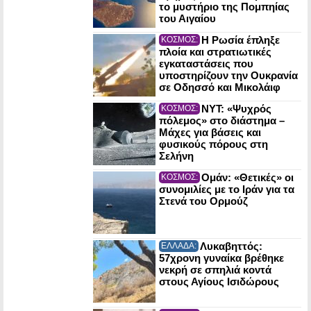
το μυστήριο της Πομπηίας
του Αιγαίου
Η Ρωσία έπληξε
ΚΟΣΜΟΣ:
πλοία και στρατιωτικές
εγκαταστάσεις που
υποστηρίζουν την Ουκρανία
σε Οδησσό και Μικολάιφ
NYT: «Ψυχρός
ΚΟΣΜΟΣ:
πόλεμος» στο διάστημα –
Μάχες για βάσεις και
φυσικούς πόρους στη
Σελήνη
Ομάν: «Θετικές» οι
ΚΟΣΜΟΣ:
συνομιλίες με το Ιράν για τα
Στενά του Ορμούζ
Λυκαβηττός:
ΕΛΛΑΔΑ:
57χρονη γυναίκα βρέθηκε
νεκρή σε σπηλιά κοντά
στους Αγίους Ισιδώρους