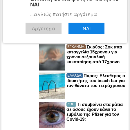
ΝΑΙ
...αλλιώς πατήστε αργότερα
Μήλος:
ΕΛΛΑΔΑ:
«Ελικοδρόμιο» το
Αργότερα
ΝΑΙ
Σαρακήνικο – Παρέμβαση
εισαγγελέα για το ελικόπτερο
που προσγειώθηκε
Σκιάθος: Σοκ από
ΕΓΚΛΗΜΑ:
καταγγελία 15χρονου για
χρόνια σεξουαλική
κακοποίηση από 17χρονο
Πάρος: Ελεύθερος ο
ΕΛΛΑΔΑ:
ιδιοκτήτης του beach bar για
τον θάνατο του τετράχρονου
Τι συμβαίνει στα μάτια
ΖΩΗ:
σε όσους έχουν κάνει το
εμβόλιο της Pfizer για τον
Covid-19;