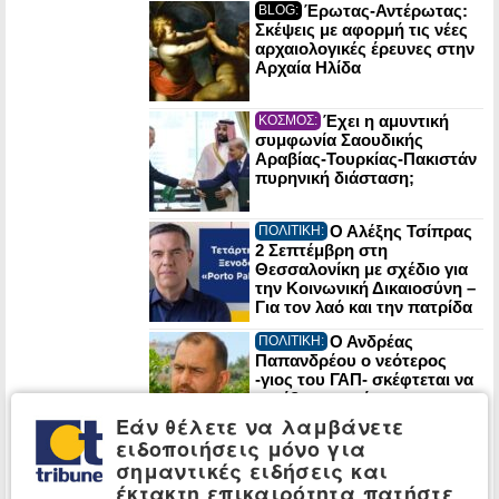
Έρωτας-Αντέρωτας:
BLOG:
Σκέψεις με αφορμή τις νέες
αρχαιολογικές έρευνες στην
Αρχαία Ηλίδα
Έχει η αμυντική
ΚΟΣΜΟΣ:
συμφωνία Σαουδικής
Αραβίας-Τουρκίας-Πακιστάν
πυρηνική διάσταση;
Ο Αλέξης Τσίπρας
ΠΟΛΙΤΙΚΗ:
2 Σεπτέμβρη στη
Θεσσαλονίκη με σχέδιο για
την Κοινωνική Δικαιοσύνη –
Για τον λαό και την πατρίδα
Ο Ανδρέας
ΠΟΛΙΤΙΚΗ:
Παπανδρέου ο νεότερος
-γιος του ΓΑΠ- σκέφτεται να
κατέβει υποψήφιος
βουλευτής στο Ηράκλειο
Εάν θέλετε να λαμβάνετε
Κρήτης
ειδοποιήσεις μόνο για
Στα Ηλύσια
CELEBRITIES:
σημαντικές ειδήσεις και
Πεδία ο Έλληνας Νίκος
έκτακτη επικαιρότητα πατήστε
Καλογερόπουλος (βίντεο)