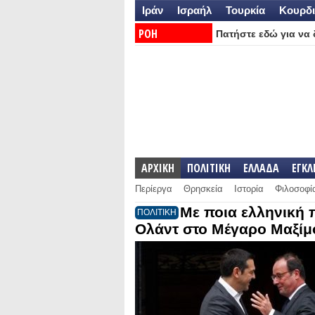
Ιράν
Ισραήλ
Τουρκία
Κουρδι
ΡΟΗ
Πατήστε εδώ για να δ
ΕΙΔΗΣΕΩΝ:
ΑΡΧΙΚΗ
ΠΟΛΙΤΙΚΗ
ΕΛΛΑΔΑ
ΕΓΚ
Περίεργα
Θρησκεία
Ιστορία
Φιλοσοφί
Με ποια ελληνική 
ΠΟΛΙΤΙΚΗ
Ολάντ στο Μέγαρο Μαξίμ