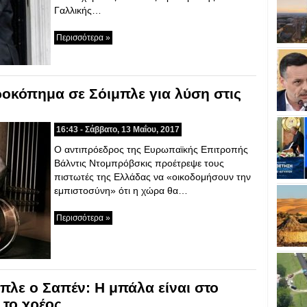
Γαλλικής…
Περισσότερα »
κόπημα σε Σόιμπλε για λύση στις
16:43 - Σάββατο, 13 Μαΐου, 2017
Ο αντιπρόεδρος της Ευρωπαϊκής Επιτροπής
Βάλντις Ντομπρόβσκις προέτρεψε τους
πιστωτές της Ελλάδας να «οικοδομήσουν την
εμπιστοσύνη» ότι η χώρα θα…
Περισσότερα »
πλε ο Σαπέν: Η μπάλα είναι στο
 το χρέος