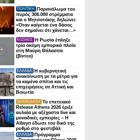
Παρανάλωμα του
ΠΟΛΙΤΙΚΗ:
πυρός 306.000 στρέμματα
και ο Μητσοτάκης δηλώνει:
«Όταν καίγεται ένα δάσος
δεν σημαίνει ότι χάνεται…»
Η Ρωσία έπληξε
ΚΟΣΜΟΣ:
τρία ακόμη εμπορικά πλοία
στη Μαύρη Θάλασσα
(βίντεο)
Η κυβερνητική
ΕΛΛΑΔΑ:
ανακοίνωση με τα μέτρα για
τα καμένα σπίτια και τις
επιχειρήσεις σε Αττική και
Βοιωτία
Το επετειακό
ΔΙΑΣΚΕΔΑΣΗ:
Release Athens 2026 έριξε
αυλαία με αξέχαστα live και
μοναδικές εμπειρίες – Η
Allwyn έδωσε τον δικό της
ρυθμό στο φεστιβάλ
Πρόγραμμα
ΕΛΛΑΔΑ:
«Τουρισμός για Όλους 2026-