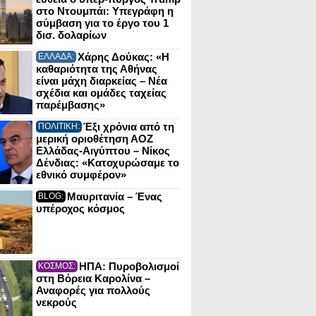
στο Ντουμπάι: Υπεγράφη η
σύμβαση για το έργο του 1
δισ. δολαρίων
Χάρης Δούκας: «Η
ΕΛΛΑΔΑ:
καθαριότητα της Αθήνας
είναι μάχη διαρκείας – Νέα
σχέδια και ομάδες ταχείας
παρέμβασης»
Έξι χρόνια από τη
ΠΟΛΙΤΙΚΗ:
μερική οριοθέτηση ΑΟΖ
Ελλάδας-Αιγύπτου – Νίκος
Δένδιας: «Κατοχυρώσαμε το
εθνικό συμφέρον»
Μαυριτανία – Ένας
BLOG:
υπέροχος κόσμος
ΗΠΑ: Πυροβολισμοί
ΚΟΣΜΟΣ:
στη Βόρεια Καρολίνα –
Αναφορές για πολλούς
νεκρούς