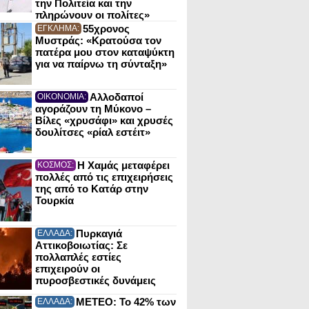
την Πολιτεία και την
πληρώνουν οι πολίτες»
55χρονος
ΕΓΚΛΗΜΑ:
Μυστράς: «Κρατούσα τον
πατέρα μου στον καταψύκτη
για να παίρνω τη σύνταξη»
Αλλοδαποί
ΟΙΚΟΝΟΜΙΑ:
αγοράζουν τη Μύκονο –
Βίλες «χρυσάφι» και χρυσές
δουλίτσες «ρίαλ εστέιτ»
Η Χαμάς μεταφέρει
ΚΟΣΜΟΣ:
πολλές από τις επιχειρήσεις
της από το Κατάρ στην
Τουρκία
Πυρκαγιά
ΕΛΛΑΔΑ:
Αττικοβοιωτίας: Σε
πολλαπλές εστίες
επιχειρούν οι
πυροσβεστικές δυνάμεις
ΜΕΤΕΟ: Το 42% των
ΕΛΛΑΔΑ: