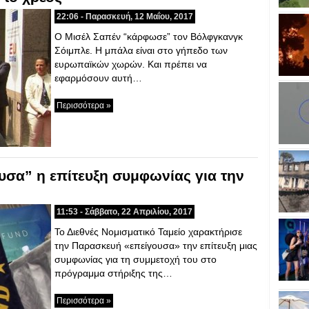
22:06 - Παρασκευή, 12 Μαΐου, 2017
O Μισέλ Σαπέν “κάρφωσε” τον Βόλφγκανγκ
Σόιμπλε. Η μπάλα είναι στο γήπεδο των
ευρωπαϊκών χωρών. Και πρέπει να
εφαρμόσουν αυτή…
Περισσότερα »
ουσα” η επίτευξη συμφωνίας για την
11:53 - Σάββατο, 22 Απριλίου, 2017
Το Διεθνές Νομισματικό Ταμείο χαρακτήρισε
την Παρασκευή «επείγουσα» την επίτευξη μιας
συμφωνίας για τη συμμετοχή του στο
πρόγραμμα στήριξης της…
Περισσότερα »