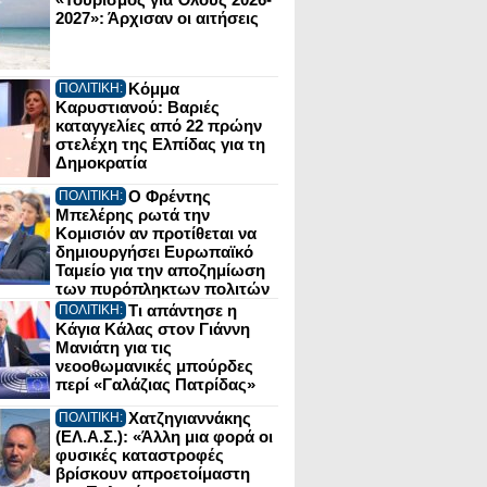
2027»: Άρχισαν οι αιτήσεις
Κόμμα
ΠΟΛΙΤΙΚΗ:
Καρυστιανού: Βαριές
καταγγελίες από 22 πρώην
στελέχη της Ελπίδας για τη
Δημοκρατία
Ο Φρέντης
ΠΟΛΙΤΙΚΗ:
Μπελέρης ρωτά την
Κομισιόν αν προτίθεται να
δημιουργήσει Ευρωπαϊκό
Ταμείο για την αποζημίωση
των πυρόπληκτων πολιτών
Τι απάντησε η
ΠΟΛΙΤΙΚΗ:
Κάγια Κάλας στον Γιάννη
Μανιάτη για τις
νεοοθωμανικές μπούρδες
περί «Γαλάζιας Πατρίδας»
Χατζηγιαννάκης
ΠΟΛΙΤΙΚΗ:
(ΕΛ.Α.Σ.): «Άλλη μια φορά οι
φυσικές καταστροφές
βρίσκουν απροετοίμαστη