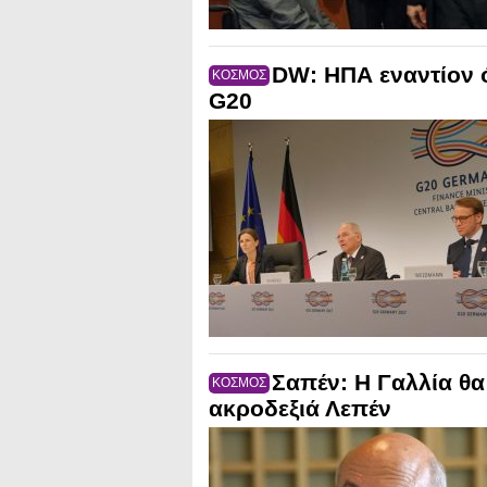
DW: ΗΠΑ εναντίον 
ΚΟΣΜΟΣ
G20
Σαπέν: Η Γαλλία θα
ΚΟΣΜΟΣ
ακροδεξιά Λεπέν