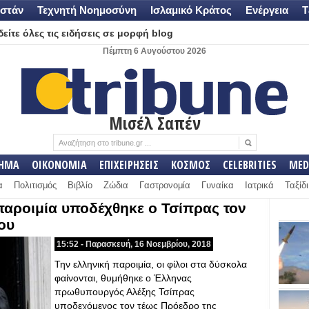
στάν
Τεχνητή Νοημοσύνη
Ισλαμικό Κράτος
Ενέργεια
Τ
είτε όλες τις ειδήσεις σε μορφή blog
Πέμπτη 6 Αυγούστου 2026
Μισέλ Σαπέν
ΛΗΜΑ
ΟΙΚΟΝΟΜΙΑ
ΕΠΙΧΕΙΡΗΣΕΙΣ
ΚΟΣΜΟΣ
CELEBRITIES
MED
α
Πολιτισμός
Βιβλίο
Ζώδια
Γαστρονομία
Γυναίκα
Ιατρικά
Ταξίδι
παροιμία υποδέχθηκε ο Τσίπρας τον
ου
15:52 - Παρασκευή, 16 Νοεμβρίου, 2018
Την ελληνική παροιμία, οι φίλοι στα δύσκολα
φαίνονται, θυμήθηκε ο Έλληνας
πρωθυπουργός Αλέξης Τσίπρας
υποδεχόμενος τον τέως Πρόεδρο της