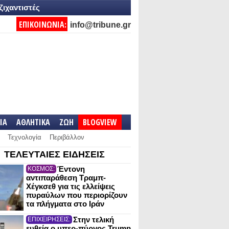
ζιχαντιστές
ΕΠΙΚΟΙΝΩΝΙΑ:
info@tribune.gr
IA
ΑΘΛΗΤΙΚΑ
ΖΩΗ
BLOGVIEW
Τεχνολογία
Περιβάλλον
ΤΕΛΕΥΤΑΙΕΣ ΕΙΔΗΣΕΙΣ
Έντονη
ΚΟΣΜΟΣ:
αντιπαράθεση Τραμπ-
Χέγκσεθ για τις ελλείψεις
πυραύλων που περιορίζουν
τα πλήγματα στο Ιράν
Στην τελική
ΕΠΙΧΕΙΡΗΣΕΙΣ:
ευθεία ο υπερ-πύργος Trump