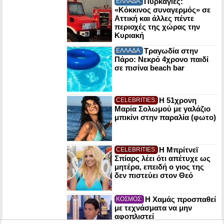
Πυρκαγιές:
ΕΛΛΑΔΑ:
«Κόκκινος συναγερμός» σε
Αττική και άλλες πέντε
περιοχές της χώρας την
Κυριακή
Τραγωδία στην
ΕΛΛΑΔΑ:
Πάρο: Νεκρό 4χρονο παιδί
σε πισίνα beach bar
Η 51χρονη
CELEBRITIES:
Μαρία Σολωμού με γαλάζιο
μπικίνι στην παραλία (φωτο)
Η Μπρίτνεϊ
CELEBRITIES:
Σπίαρς λέει ότι απέτυχε ως
μητέρα, επειδή ο γιος της
δεν πιστεύει στον Θεό
Η Χαμάς προσπαθεί
ΚΟΣΜΟΣ:
με τεχνάσματα να μην
αφοπλιστεί