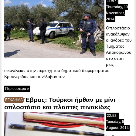
11:57 -
Thursday, 13
November,
2014
Οπλοστάσιο
ανακάλυψαν
οι άνδρες του
Τμήματος
Αποκορώνου
στο σπίτι
μιας
οικογένειας στην περιοχή του δημοτικού διαμερίσματος
Κρυονερίδας και συνέλαβαν τον…
Περισσότερα »
Έβρος: Τούρκοι ήρθαν με μίνι
ΕΓΚΛΗΜΑ
οπλοστάσιο και πλαστές πινακίδες
22:52 -
Tuesday, 5
August, 2014