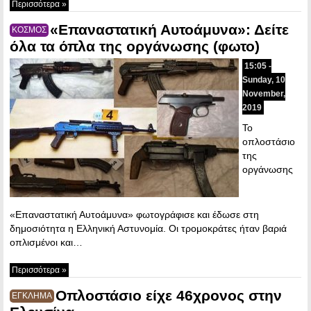
Περισσότερα »
«Επαναστατική Αυτοάμυνα»: Δείτε
ΚΟΣΜΟΣ
όλα τα όπλα της οργάνωσης (φωτο)
15:05 -
Sunday, 10
November,
2019
Το
οπλοστάσιο
της
οργάνωσης
«Επαναστατική Αυτοάμυνα» φωτογράφισε και έδωσε στη
δημοσιότητα η Ελληνική Αστυνομία. Οι τρομοκράτες ήταν βαριά
οπλισμένοι και…
Περισσότερα »
Οπλοστάσιο είχε 46χρονος στην
ΕΓΚΛΗΜΑ