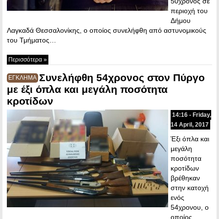
50χρονος σε
περιοχή του
Δήμου
Λαγκαδά Θεσσαλονίκης, ο οποίος συνελήφθη από αστυνομικούς
του Τμήματος…
Περισσότερα »
Συνελήφθη 54χρονος στον Πύργο
ΕΓΚΛΗΜΑ
με έξι όπλα και μεγάλη ποσότητα
κροτίδων
14:16 - Friday,
14 April, 2017
Έξι όπλα και
μεγάλη
ποσότητα
κροτίδων
βρέθηκαν
στην κατοχή
ενός
54χρονου, ο
οποίος