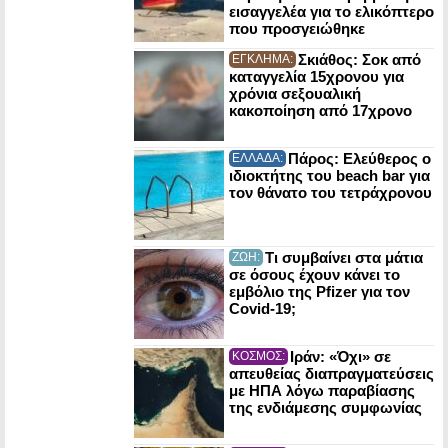
εισαγγελέα για το ελικόπτερο
που προσγειώθηκε
Σκιάθος: Σοκ από
ΕΓΚΛΗΜΑ:
καταγγελία 15χρονου για
χρόνια σεξουαλική
κακοποίηση από 17χρονο
Πάρος: Ελεύθερος ο
ΕΛΛΑΔΑ:
ιδιοκτήτης του beach bar για
τον θάνατο του τετράχρονου
Τι συμβαίνει στα μάτια
ΖΩΗ:
σε όσους έχουν κάνει το
εμβόλιο της Pfizer για τον
Covid-19;
Ιράν: «Όχι» σε
ΚΟΣΜΟΣ:
απευθείας διαπραγματεύσεις
με ΗΠΑ λόγω παραβίασης
της ενδιάμεσης συμφωνίας