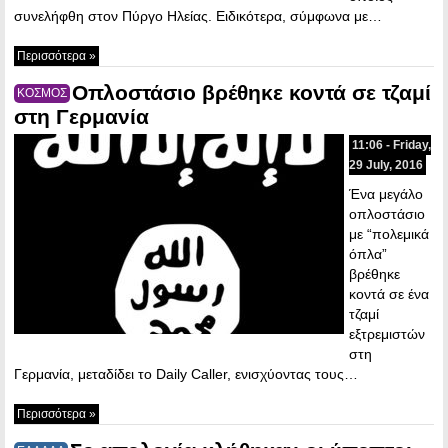
συνελήφθη στον Πύργο Ηλείας. Ειδικότερα, σύμφωνα με…
Περισσότερα »
Οπλοστάσιο βρέθηκε κοντά σε τζαμί
ΚΟΣΜΟΣ
στη Γερμανία
11:06 - Friday,
29 July, 2016
Ένα μεγάλο
οπλοστάσιο
με “πολεμικά
όπλα”
βρέθηκε
κοντά σε ένα
τζαμί
εξτρεμιστών
στη
Γερμανία, μεταδίδει το Daily Caller, ενισχύοντας τους…
Περισσότερα »