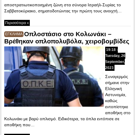
αποστρατιωτικοποιημένη ζώνη στα σύνορα Ισραήλ-Συρίας το
Σαββατοκύριακο, σηματοδοτώντας την πρώτη τους ανοιχτή…
Περισσότερα »
Οπλοστάσιο στο Κολωνάκι –
ΕΓΚΛΗΜΑ
Βρέθηκαν οπλοπολυβόλα, χειροβομβίδες
19:18 -
Tuesday, 26
September,
2023
Συναγερμός
σήμανε στην
Ελληνική
Αστυνομία,
καθώς
εντοπίστηκε
αποθήκη στο
Κολωνάκι με βαρύ οπλισμό. Ειδικότερα, τα όπλα εντόπισε σε
αποθήκη που…