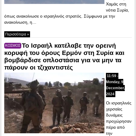
Χαμάς στη
νότια Συρία,
όπως ανακοίνωσε ο ισραηλινός στρατός. Σύμφωνα με την
ανακοίνωση, η…
Περισσότερα »
Το Ισραήλ κατέλαβε την ορεινή
ΚΟΣΜΟΣ
κορυφή του όρους Ερμόν στη Συρία και
βομβάρδισε οπλοστάσια για να μην τα
πάρουν οι τζιχαντιστές
11:59 -
Monday, 9
December,
2024
Οι ισραηλινές
χερσαίες
δυνάμεις
προχώρησαν
πέρα από
την