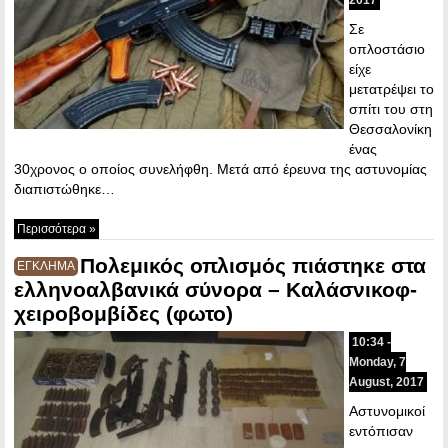
Σε
οπλοστάσιο
είχε
μετατρέψει το
σπίτι του στη
Θεσσαλονίκη
ένας
30χρονος ο οποίος συνελήφθη. Μετά από έρευνα της αστυνομίας
διαπιστώθηκε…
Περισσότερα »
Πολεμικός οπλισμός πιάστηκε στα
ΕΓΚΛΗΜΑ
ελληνοαλβανικά σύνορα – Καλάσνικοφ-
χειροβομβίδες (φωτο)
10:34 -
Monday, 7
August, 2017
Αστυνομικοί
εντόπισαν