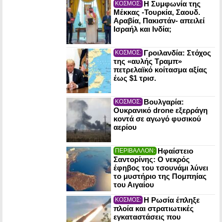
Η Συμφωνία της
ΚΟΣΜΟΣ:
Μέκκας -Τουρκία, Σαουδ.
Αραβία, Πακιστάν- απειλεί
Ισραήλ και Ινδία;
Γροιλανδία: Στόχος
ΚΟΣΜΟΣ:
της «αυλής Τραμπ»
πετρελαϊκό κοίτασμα αξίας
έως $1 τρισ.
Βουλγαρία:
ΚΟΣΜΟΣ:
Ουκρανικό drone εξερράγη
κοντά σε αγωγό φυσικού
αερίου
Ηφαίστειο
ΠΕΡΙΒΑΛΛΟΝ:
Σαντορίνης: Ο νεκρός
έφηβος του τσουνάμι λύνει
το μυστήριο της Πομπηίας
του Αιγαίου
Η Ρωσία έπληξε
ΚΟΣΜΟΣ:
πλοία και στρατιωτικές
εγκαταστάσεις που