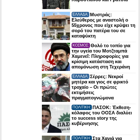
Μυστράς:
ΕΛΛΑΔΑ:
Ελεύθερος με αναστολή ο
55χρονος που είχε κρύψει τη
σορό του πατέρα του σε
καταψύκτη
Θολό το τοπίο για
ΚΟΣΜΟΣ:
την υγεία του Μοτζταμπά
Χαμενεΐ: Πληροφορίες για
κρίσιμη κατάσταση και
απομόνωση στη Τεχεράνη
Σέρρες: Νεκροί
ΕΛΛΑΔΑ:
μητέρα και γιος σε φρικτό
τροχαίο – Οι πρώτες
εκτιμήσεις
πραγματογνώμονα
ΠΑΣΟΚ: Έκθεση-
ΠΟΛΙΤΙΚΗ:
κόλαφος του ΟΟΣΑ διαλύει
το success story της
κυβέρνησης
Στα Χανιά για
ΠΟΛΙΤΙΚΗ: