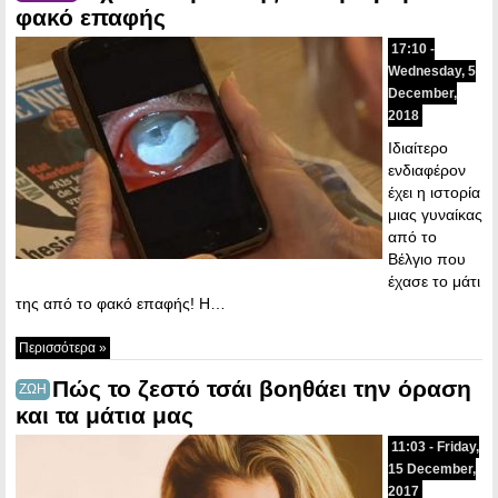
φακό επαφής
17:10 -
Wednesday, 5
December,
2018
Ιδιαίτερο
ενδιαφέρον
έχει η ιστορία
μιας γυναίκας
από το
Βέλγιο που
έχασε το μάτι
της από το φακό επαφής! Η…
Περισσότερα »
Πώς το ζεστό τσάι βοηθάει την όραση
ΖΩΗ
και τα μάτια μας
11:03 - Friday,
15 December,
2017