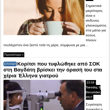
Σημαντικά
μικρότερος
είναι ο
κίνδυνος
γλαυκώματος
στα μάτια για
όσους
πίνουν
τουλάχιστον ένα ζεστό τσάι τη μέρα, σύμφωνα με μια…
Περισσότερα »
Κορίτσι που τυφλώθηκε από ΣΟΚ
ΕΛΛΑΔΑ
στη Βαγδάτη βρίσκει την όρασή του στα
χέρια Έλληνα γιατρού
13:16 -
Tuesday, 5
December,
2017
Συγκίνηση
προκαλεί η