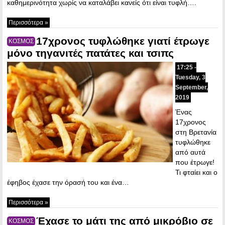
καθημερινότητα χωρίς να καταλάβει κανείς ότι είναι τυφλή….
Περισσότερα »
17χρονος τυφλώθηκε γιατί έτρωγε
ΚΟΣΜΟΣ
μόνο τηγανιτές πατάτες και τσιπς
17:25 -
Tuesday, 3
September,
2019
Ένας
17χρονος
στη Βρετανία
τυφλώθηκε
από αυτά
που έτρωγε!
Τι φταίει και ο
έφηβος έχασε την όρασή του και ένα…
Περισσότερα »
Έχασε το μάτι της από μικρόβιο σε
ΚΟΣΜΟΣ