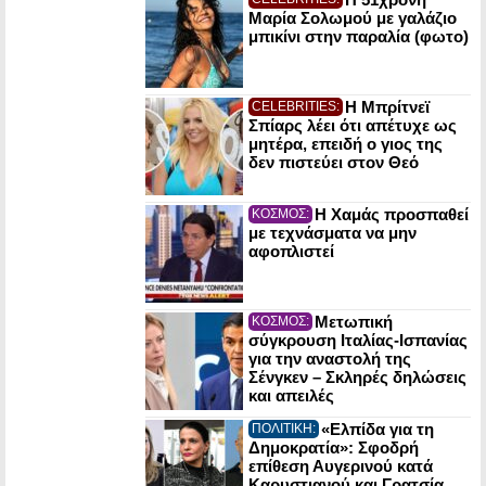
Μαρία Σολωμού με γαλάζιο
μπικίνι στην παραλία (φωτο)
Η Μπρίτνεϊ
CELEBRITIES:
Σπίαρς λέει ότι απέτυχε ως
μητέρα, επειδή ο γιος της
δεν πιστεύει στον Θεό
Η Χαμάς προσπαθεί
ΚΟΣΜΟΣ:
με τεχνάσματα να μην
αφοπλιστεί
Μετωπική
ΚΟΣΜΟΣ:
σύγκρουση Ιταλίας-Ισπανίας
για την αναστολή της
Σένγκεν – Σκληρές δηλώσεις
και απειλές
«Ελπίδα για τη
ΠΟΛΙΤΙΚΗ:
Δημοκρατία»: Σφοδρή
επίθεση Αυγερινού κατά
Καρυστιανού και Γρατσία