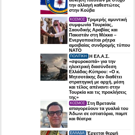
την αλλαγή καθεστώτος
στην Κούβα
Τριμερής αμυντική
ΚΟΣΜΟΣ:
συμφωνία Τουρκίας,
Σαουδικής Αραβίας και
Πακιστάν στη Μέκκα –
Ενεργοποιείται ρήτρα
αμοιβαίας συνδρομής τύπου
NATO
Η ΕΛ.Α.Σ.
ΠΟΛΙΤΙΚΗ:
«σφυροκοπά» για την
ηλεκτρική διασύνδεση
Ελλάδας-Κύπρου: «Ο κ.
Μητσοτάκης δεν διαθέτει
στρατηγική με αρχή, μέση
και τέλος απέναντι στην
Τουρκία και τις προκλήσεις
της»
Στη Βρετανία
ΚΟΣΜΟΣ:
απαγορεύουν τα γυαλιά του
Άδωνι σε εστιατόρια, παμπ
και θέατρα
Έρχεται θερμή
ΕΛΛΑΔΑ: