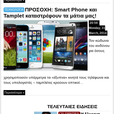
Περισσότερα »
ΠΡΟΣΟΧΗ: Smart Phone και
ΤΕΧΝΟΛΟΓΙΑ
Tamplet καταστρέφουν τα μάτια μας!
20:59 -
Monday, 31
March, 2014
Τον κώδωνα
του κινδύνου
για όσους
χρησιμοποιούν υπέρμετρα τα «έξυπνα» κινητά τους τηλέφωνα και
τους υπολογιστές – ταμπλέτες κρούουν οπτικοί…
Περισσότερα »
ΤΕΛΕΥΤΑΙΕΣ ΕΙΔΗΣΕΙΣ
Η 51χρονη
CELEBRITIES: