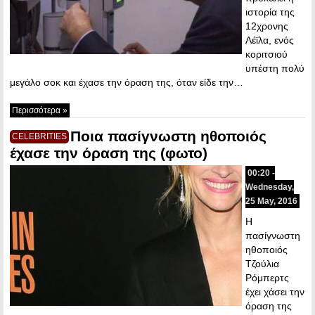
ιστορία της
12χρονης
Λέϊλα, ενός
κοριτσιού
υπέστη πολύ
μεγάλο σοκ και έχασε την όραση της, όταν είδε την…
Περισσότερα »
Ποια πασίγνωστη ηθοποιός
CELEBRITIES
έχασε την όραση της (φωτο)
00:20 -
Wednesday,
25 May, 2016
Η
πασίγνωστη
ηθοποιός
Τζούλια
Ρόμπερτς
έχει χάσει την
όραση της