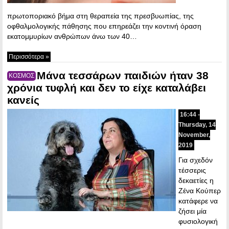
πρωτοποριακό βήμα στη θεραπεία της πρεσβυωπίας, της
οφθαλμολογικής πάθησης που επηρεάζει την κοντινή όραση
εκατομμυρίων ανθρώπων άνω των 40…
Περισσότερα »
Μάνα τεσσάρων παιδιών ήταν 38
ΚΟΣΜΟΣ
χρόνια τυφλή και δεν το είχε καταλάβει
κανείς
16:44 -
Thursday, 14
November,
2019
Για σχεδόν
τέσσερις
δεκαετίες η
Ζένα Κούπερ
κατάφερε να
ζήσει μία
φυσιολογική