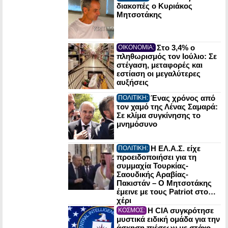
διακοπές ο Κυριάκος
Μητσοτάκης
Στο 3,4% ο
ΟΙΚΟΝΟΜΙΑ:
πληθωρισμός τον Ιούλιο: Σε
στέγαση, μεταφορές και
εστίαση οι μεγαλύτερες
αυξήσεις
Ένας χρόνος από
ΠΟΛΙΤΙΚΗ:
τον χαμό της Λένας Σαμαρά:
Σε κλίμα συγκίνησης το
μνημόσυνο
Η ΕΛ.Α.Σ. είχε
ΠΟΛΙΤΙΚΗ:
προειδοποιήσει για τη
συμμαχία Τουρκίας-
Σαουδικής Αραβίας-
Πακιστάν – Ο Μητσοτάκης
έμεινε με τους Patriot στο…
χέρι
Η CIA συγκρότησε
ΚΟΣΜΟΣ:
μυστικά ειδική ομάδα για την
άσκηση πιέσεων με στόχο