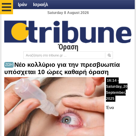
Ιράν
Ισραήλ
Saturday 8 August 2026
Όραση
Νέο κολλύριο για την πρεσβυωπία
ΖΩΗ
υπόσχεται 10 ώρες καθαρή όραση
16:14 -
Saturday, 20
September,
2025
Ένα