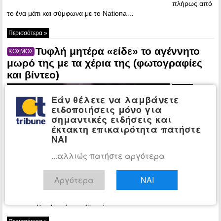
πλήρως από
το ένα μάτι και σύμφωνα με το Nationa…
Περισσότερα »
Τυφλή μητέρα «είδε» το αγέννητο
ΚΟΣΜΟΣ
μωρό της με τα χέρια της (φωτογραφίες
και βίντεο)
20:02 -
Εάν θέλετε να λαμβάνετε
Thursday, 7
ειδοποιήσεις μόνο για
May, 2015
σημαντικές ειδήσεις και
H
έκτακτη επικαιρότητα πατήστε
εγκυμοσύνη
ΝΑΙ
μπορεί να
είναι πολύ
...αλλιώς πατήστε αργότερα
για
διαφορετική
Αργότερα
ΝΑΙ
εμπειρία για
μια γυναίκα
που δεν έχει όραση. Η 30χρονη Tatiana Guerra…