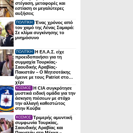
στέγαση, μεταφορές και
εστίαση οι μεγαλύτερες
αυξήσεις
Ένας χρόνος από
ΠΟΛΙΤΙΚΗ:
τον χαμό της Λένας Σαμαρά:
Σε κλίμα συγκίνησης το
μνημόσυνο
Η ΕΛ.Α.Σ. είχε
ΠΟΛΙΤΙΚΗ:
προειδοποιήσει για τη
συμμαχία Τουρκίας-
Σαουδικής Αραβίας-
Πακιστάν – Ο Μητσοτάκης
έμεινε με τους Patriot στο…
χέρι
Η CIA συγκρότησε
ΚΟΣΜΟΣ:
μυστικά ειδική ομάδα για την
άσκηση πιέσεων με στόχο
την αλλαγή καθεστώτος
στην Κούβα
Τριμερής αμυντική
ΚΟΣΜΟΣ:
συμφωνία Τουρκίας,
Σαουδικής Αραβίας και
Πακιστάν στη Μέκκα –