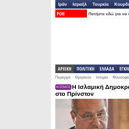
Ιράν
Ισραήλ
Τουρκία
Κουρδι
ΡΟΗ
Πατήστε εδώ για να δ
ΕΙΔΗΣΕΩΝ:
ΑΡΧΙΚΗ
ΠΟΛΙΤΙΚΗ
ΕΛΛΑΔΑ
ΕΓΚ
Περίεργα
Θρησκεία
Ιστορία
Φιλοσοφί
Η Ισλαμική Δημοκρα
ΚΟΣΜΟΣ
στο Πρίνστον