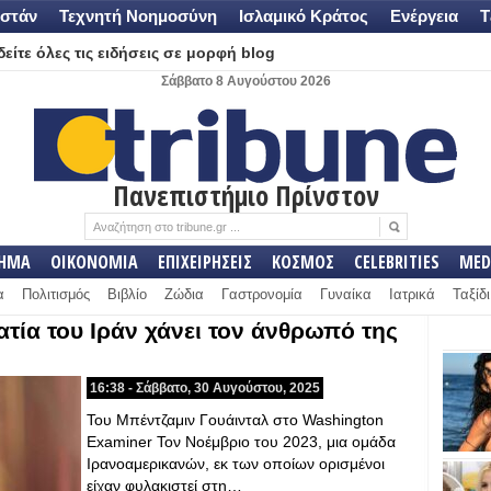
στάν
Τεχνητή Νοημοσύνη
Ισλαμικό Κράτος
Ενέργεια
Τ
είτε όλες τις ειδήσεις σε μορφή blog
Σάββατο 8 Αυγούστου 2026
Πανεπιστήμιο Πρίνστον
ΛΗΜΑ
ΟΙΚΟΝΟΜΙΑ
ΕΠΙΧΕΙΡΗΣΕΙΣ
ΚΟΣΜΟΣ
CELEBRITIES
MED
α
Πολιτισμός
Βιβλίο
Ζώδια
Γαστρονομία
Γυναίκα
Ιατρικά
Ταξίδι
τία του Ιράν χάνει τον άνθρωπό της
16:38 - Σάββατο, 30 Αυγούστου, 2025
Του Μπέντζαμιν Γουάινταλ στο Washington
Examiner Τον Νοέμβριο του 2023, μια ομάδα
Ιρανοαμερικανών, εκ των οποίων ορισμένοι
είχαν φυλακιστεί στη…