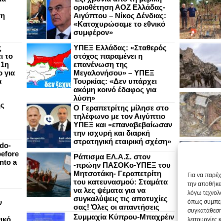
οριοθέτηση ΑΟΖ Ελλάδας-
ση
Αιγύπτου – Νίκος Δένδιας:
«Κατοχυρώσαμε το εθνικό
συμφέρον»
ς
ΥΠΕΞ Ελλάδας: «Σταθερός
ι το
στόχος παραμένει η
 1η
επανένωση της
 για
Μεγαλονήσου» – ΥΠΕΞ
α
Τουρκίας: «Δεν υπάρχει
ακόμη κοινό έδαφος για
λύση»
ής
Ο Γεραπετρίτης μίλησε στο
τηλέφωνο με τον Αιγύπτιο
ΥΠΕΞ και «επαναβεβαίωσαν
την ισχυρή και διαρκή
στρατηγική εταιρική σχέση»
do-
efore
Ράπισμα ΕΛ.Α.Σ. στον
nto a
-πρώην ΠΑΣΟΚο-ΥΠΕΞ του
Μητσοτάκη- Γεραπετρίτη
Για να παρέ
του κατευνασμού: Σταμάτα
την αποθήκε
να λες ψέματα για να
λόγω τεχνολ
συγκαλύψεις τις αποτυχίες
ν
όπως συμπερ
σας! Όλες οι απαντήσεις
συγκατάθεση
Συμμαχία Κύπρου-Μπαχρέιν
ικό
λειτουργίες 