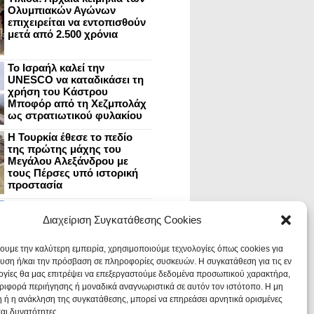
Ολυμπιακών Αγώνων
επιχειρείται να εντοπισθούν
μετά από 2.500 χρόνια
Το Ισραήλ καλεί την
UNESCO να καταδικάσει τη
χρήση του Κάστρου
Μποφόρ από τη Χεζμπολάχ
ως στρατιωτικού φυλακίου
Η Τουρκία έθεσε το πεδίο
της πρώτης μάχης του
Μεγάλου Αλεξάνδρου με
τους Πέρσες υπό ιστορική
προστασία
Μυστράς: Aνακαίνιση του
ανακτόρου στην
Διαχείριση Συγκατάθεσης Cookies
καστροπολιτεία και εκθέσεις
στο Παλάτι των Δεσποτών
χουμε την καλύτερη εμπειρία, χρησιμοποιούμε τεχνολογίες όπως cookies για
υση ή/και την πρόσβαση σε πληροφορίες συσκευών. Η συγκατάθεση για τις εν
ογίες θα μας επιτρέψει να επεξεργαστούμε δεδομένα προσωπικού χαρακτήρα,
Οι Νεάντερταλ έκαναν
ιφορά περιήγησης ή μοναδικά αναγνωριστικά σε αυτόν τον ιστότοπο. Η μη
οδοντιατρικές επεμβάσεις σε
χαλασμένα δόντια, σύμφωνα
 ή η ανάκληση της συγκατάθεσης, μπορεί να επηρεάσει αρνητικά ορισμένες
με ευρήματα
και δυνατότητες.