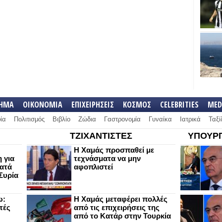
ΛΗΜΑ
ΟΙΚΟΝΟΜΙΑ
ΕΠΙΧΕΙΡΗΣΕΙΣ
ΚΟΣΜΟΣ
CELEBRITIES
MED
ία
Πολιτισμός
Βιβλίο
Ζώδια
Γαστρονομία
Γυναίκα
Ιατρικά
Ταξί
ΤΖΙΧΑΝΤΙΣΤΕΣ
ΥΠΟΥΡΓ
Η Χαμάς προσπαθεί με
 για
τεχνάσματα να μην
κατά
αφοπλιστεί
Συρία
ω:
Η Χαμάς μεταφέρει πολλές
τές
από τις επιχειρήσεις της
από το Κατάρ στην Τουρκία