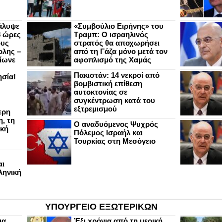
άλυψε
«Συμβούλιο Ειρήνης» του
8 ώρες
Τραμπ: Ο ισραηλινός
ους
στρατός θα αποχωρήσει
ολης –
από τη Γάζα μόνο μετά τον
ίωνε
αφοπλισμό της Χαμάς
Πακιστάν: 14 νεκροί από
ησία!
βομβιστική επίθεση
αυτοκτονίας σε
συγκέντρωση κατά του
εξτρεμισμού
ερη
, τη
Ο αναδυόμενος Ψυχρός
ική
Πόλεμος Ισραήλ και
Τουρκίας στη Μεσόγειο
αι
ληνική
ΥΠΟΥΡΓΕΙΟ ΕΞΩΤΕΡΙΚΩΝ
ια
Έξι χρόνια από τη μερική