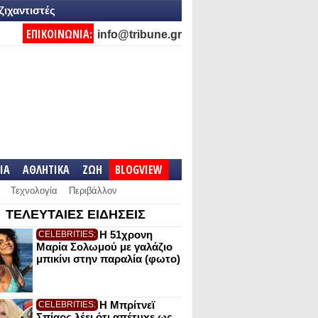
ζιχαντιστές
ΕΠΙΚΟΙΝΩΝΙΑ:
info@tribune.gr
IA
ΑΘΛΗΤΙΚΑ
ΖΩΗ
BLOGVIEW
Τεχνολογία
Περιβάλλον
ΤΕΛΕΥΤΑΙΕΣ ΕΙΔΗΣΕΙΣ
Η 51χρονη
CELEBRITIES:
Μαρία Σολωμού με γαλάζιο
μπικίνι στην παραλία (φωτο)
Η Μπρίτνεϊ
CELEBRITIES:
Σπίαρς λέει ότι απέτυχε ως