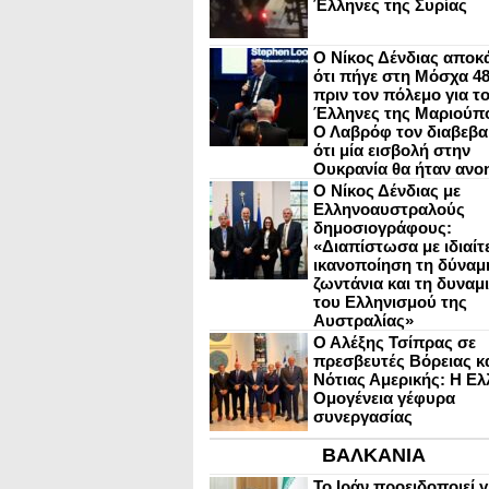
Έλληνες της Συρίας
Ο Νίκος Δένδιας αποκ
ότι πήγε στη Μόσχα 4
πριν τον πόλεμο για τ
Έλληνες της Μαριούπ
Ο Λαβρόφ τον διαβεβα
ότι μία εισβολή στην
Ουκρανία θα ήταν ανο
Ο Νίκος Δένδιας με
Ελληνοαυστραλούς
δημοσιογράφους:
«Διαπίστωσα με ιδιαίτ
ικανοποίηση τη δύναμη
ζωντάνια και τη δυναμ
του Ελληνισμού της
Αυστραλίας»
Ο Αλέξης Τσίπρας σε
πρεσβευτές Βόρειας κ
Νότιας Αμερικής: Η Ελ
Ομογένεια γέφυρα
συνεργασίας
ΒΑΛΚΑΝΙΑ
Το Ιράν προειδοποιεί γ