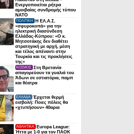
Ενεργοποιείται ρήτρα
αμοιβαίας συνδρομής τύπου
NATO
Η ΕΛ.Α.Σ.
ΠΟΛΙΤΙΚΗ:
«σφυροκοπά» για την
ηλεκτρική διασύνδεση
Ελλάδας-Κύπρου: «Ο κ.
Μητσοτάκης δεν διαθέτει
στρατηγική με αρχή, μέση
και τέλος απέναντι στην
Τουρκία και τις προκλήσεις
της»
Στη Βρετανία
ΚΟΣΜΟΣ:
απαγορεύουν τα γυαλιά του
Άδωνι σε εστιατόρια, παμπ
και θέατρα
Έρχεται θερμή
ΕΛΛΑΔΑ:
εισβολή: Ποιες πόλεις θα
«χτυπήσουν» 40αρια
Europa League:
ΑΘΛΗΤΙΚΑ:
Ήττα με 1-0 για τον ΠΑΟΚ