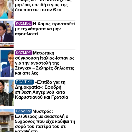
μητέρα, επειδή ο γιος της
δεν πιστεύει στον Θεό
Η Χαμάς προσπαθεί
ΚΟΣΜΟΣ:
με τεχνάσματα να μην
αφοπλιστεί
Μετωπική
ΚΟΣΜΟΣ:
σύγκρουση Ιταλίας-Ισπανίας
για την αναστολή της
Σένγκεν – Σκληρές δηλώσεις
και απειλές
«Ελπίδα για τη
ΠΟΛΙΤΙΚΗ:
Δημοκρατία»: Σφοδρή
επίθεση Αυγερινού κατά
Καρυστιανού και Γρατσία
Μυστράς:
ΕΛΛΑΔΑ:
Ελεύθερος με αναστολή ο
55χρονος που είχε κρύψει τη
σορό του πατέρα του σε
καταψύκτη