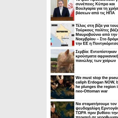
συνέπειες Κύπρο και
Βουλγαρία για τη χρή
βάσεων από τις ΗΠΑ
Τέλος στη βίζα για του
Τούρκους πολίτες βάζε
Μαυροβούνιο από την
Νοεμβρίου – Στο δρόμο
την ΕΕ η Ποντγκόριτσ
Σερβία: Εντοπίστηκαν
κρούσματα αφρικανικ
πανώλης των χοίρων
We must stop the pseu
caliph Erdogan NOW, b
he plunges the region i
neo-Ottoman war
Να σταματήσουμε τον
ψευδοχαλίφη Ερντογά
ΤΩΡΑ πριν βυθίσει την
περιοχή σε νεοοθωμαν