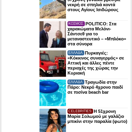
νεκρή σε σπηλιά κοντά
στους Αγίους Ισιδώρους
POLITICO: Στα
ΚΟΣΜΟΣ:
χαρακώματα Μελόνι-
Σάντσεθ για το
μεταναστευτικό – «Μπλόκο»
στα σύνορα
Πυρκαγιές:
ΕΛΛΑΔΑ:
«Κόκκινος συναγερμός» σε
Αττική και άλλες πέντε
περιοχές της χώρας την
Κυριακή
Τραγωδία στην
ΕΛΛΑΔΑ:
Πάρο: Νεκρό 4χρονο παιδί
σε πισίνα beach bar
Η 51χρονη
CELEBRITIES:
Μαρία Σολωμού με γαλάζιο
μπικίνι στην παραλία (φωτο)