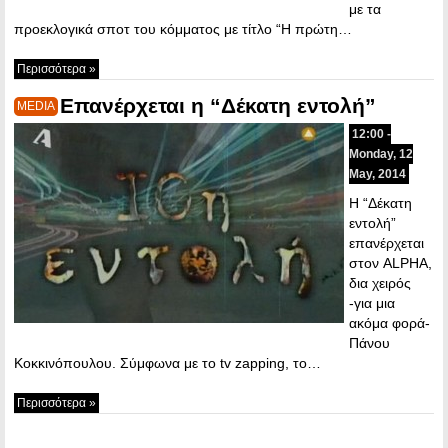
με τα
προεκλογικά σποτ του κόμματος με τίτλο “Η πρώτη…
Περισσότερα »
Επανέρχεται η “Δέκατη εντολή”
MEDIA
12:00 -
Monday, 12
May, 2014
Η “Δέκατη
εντολή”
επανέρχεται
στον ALPHA,
δια χειρός
-για μια
ακόμα φορά-
Πάνου
Κοκκινόπουλου. Σύμφωνα με το tv zapping, το…
Περισσότερα »