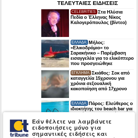
ΤΕΛΕΥΤΑΙΕΣ ΕΙΔΗΣΕΙΣ
Στα Ηλύσια
CELEBRITIES:
Πεδία ο Έλληνας Νίκος
Καλογερόπουλος (βίντεο)
Μήλος:
ΕΛΛΑΔΑ:
«Ελικοδρόμιο» το
Σαρακήνικο – Παρέμβαση
εισαγγελέα για το ελικόπτερο
που προσγειώθηκε
Σκιάθος: Σοκ από
ΕΓΚΛΗΜΑ:
καταγγελία 15χρονου για
χρόνια σεξουαλική
κακοποίηση από 17χρονο
Πάρος: Ελεύθερος ο
ΕΛΛΑΔΑ:
ιδιοκτήτης του beach bar για
τον θάνατο του τετράχρονου
Εάν θέλετε να λαμβάνετε
ειδοποιήσεις μόνο για
σημαντικές ειδήσεις και
Τι συμβαίνει στα μάτια
ΖΩΗ: