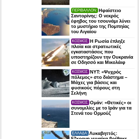
Ηφαίστειο
ΠΕΡΙΒΑΛΛΟΝ:
Σαντορίνης: Ο νεκρός
έφηβος του τσουνάμι λύνει
το μυστήριο της Πομπηίας
του Αιγαίου
Η Ρωσία έπληξε
ΚΟΣΜΟΣ:
πλοία και στρατιωτικές
εγκαταστάσεις που
υποστηρίζουν την Ουκρανία
σε Οδησσό και Μικολάιφ
NYT: «Ψυχρός
ΚΟΣΜΟΣ:
πόλεμος» στο διάστημα –
Μάχες για βάσεις και
φυσικούς πόρους στη
Σελήνη
Ομάν: «Θετικές» οι
ΚΟΣΜΟΣ:
συνομιλίες με το Ιράν για τα
Στενά του Ορμούζ
Λυκαβηττός:
ΕΛΛΑΔΑ:
57χρονη γυναίκα βρέθηκε