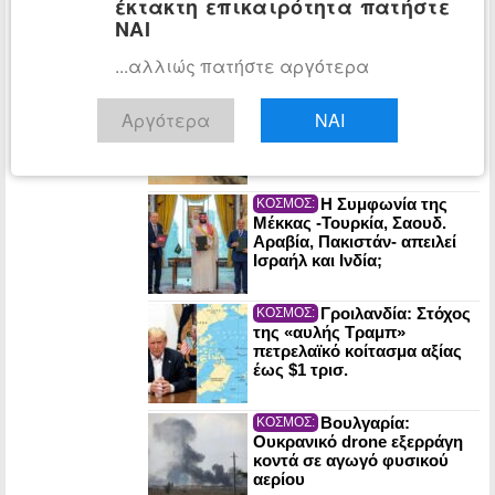
έκτακτη επικαιρότητα πατήστε
σε όσους έχουν κάνει το
εμβόλιο της Pfizer για τον
ΝΑΙ
Covid-19;
...αλλιώς πατήστε αργότερα
Ιράν: «Όχι» σε
ΚΟΣΜΟΣ:
απευθείας διαπραγματεύσεις
Αργότερα
ΝΑΙ
με ΗΠΑ λόγω παραβίασης
της ενδιάμεσης συμφωνίας
Η Συμφωνία της
ΚΟΣΜΟΣ:
Μέκκας -Τουρκία, Σαουδ.
Αραβία, Πακιστάν- απειλεί
Ισραήλ και Ινδία;
Γροιλανδία: Στόχος
ΚΟΣΜΟΣ:
της «αυλής Τραμπ»
πετρελαϊκό κοίτασμα αξίας
έως $1 τρισ.
Βουλγαρία:
ΚΟΣΜΟΣ:
Ουκρανικό drone εξερράγη
κοντά σε αγωγό φυσικού
αερίου