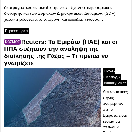
διαπραγματεύσεις μεταξύ της νέας τζιχαντιστικής συριακής
διοίκησης και των Συριακών Δημοκρατικών Δυνάμεων (SDF)
χαρακτηρίζονται από υπομονή και ευελιξία, γεγονός…
Περισσότερα »
Reuters: Τα Εμιράτα (ΗΑΕ) και οι
ΚΟΣΜΟΣ
ΗΠΑ συζητούν την ανάληψη της
διοίκησης της Γάζας – Τι πρέπει να
γνωρίζετε
16:54 -
Tuesday, 7
January, 2025
Διπλωματικές
πηγές
αναφέρουν
ότι τα
Εμιράτα είναι
έτοιμα να
στείλουν