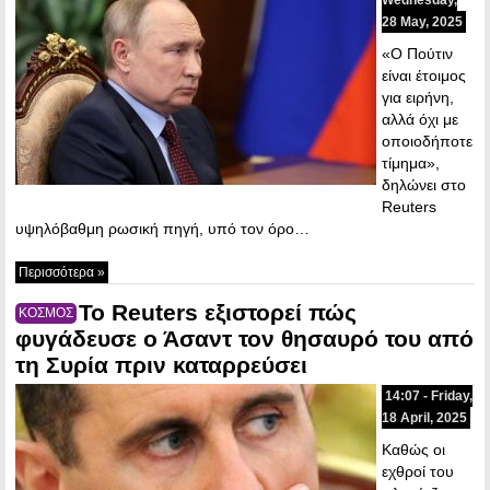
28 May, 2025
«Ο Πούτιν
είναι έτοιμος
για ειρήνη,
αλλά όχι με
οποιοδήποτε
τίμημα»,
δηλώνει στο
Reuters
υψηλόβαθμη ρωσική πηγή, υπό τον όρο…
Περισσότερα »
Το Reuters εξιστορεί πώς
ΚΟΣΜΟΣ
φυγάδευσε ο Άσαντ τον θησαυρό του από
τη Συρία πριν καταρρεύσει
14:07 - Friday,
18 April, 2025
Καθώς οι
εχθροί του