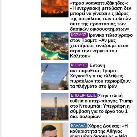
«πρασινοαναπτυξάκηδες»:
«Η ενεργειακή μετάβαση δεν
μπορεί να γίνεται εις βάρος
της ασφάλειας των πολιτών
ούτε της προστασίας των
δασικών οικοσυστημάτων»
Ιρανικό τελεσίγραφο
ΚΟΣΜΟΣ:
στον Τραμπ: «Αν μας
χτυπήσετε, τινάζουμε στον
αέρα την ενέργεια του
Κόλπου»
Έντονη
ΚΟΣΜΟΣ:
αντιπαράθεση Τραμπ-
Χέγκσεθ για τις ελλείψεις
πυραύλων που περιορίζουν
τα πλήγματα στο Ιράν
Στην τελική
ΕΠΙΧΕΙΡΗΣΕΙΣ:
ευθεία ο υπερ-πύργος Trump
στο Ντουμπάι: Υπεγράφη η
σύμβαση για το έργο του 1
δισ. δολαρίων
Χάρης Δούκας: «Η
ΕΛΛΑΔΑ:
καθαριότητα της Αθήνας
είναι μάχη διαρκείας – Νέα