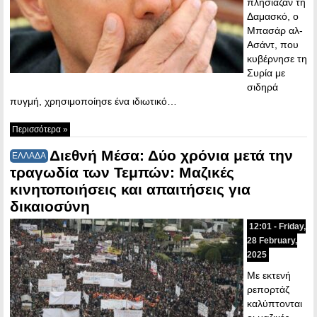
πλησίαζαν τη
Δαμασκό, ο
Μπασάρ αλ-
Ασάντ, που
κυβέρνησε τη
Συρία με
σιδηρά
πυγμή, χρησιμοποίησε ένα ιδιωτικό…
Περισσότερα »
Διεθνή Μέσα: Δύο χρόνια μετά την
ΕΛΛΑΔΑ
τραγωδία των Τεμπών: Μαζικές
κινητοποιήσεις και απαιτήσεις για
δικαιοσύνη
12:01 - Friday,
28 February,
2025
Με εκτενή
ρεπορτάζ
καλύπτονται