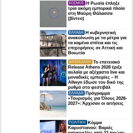
Η Ρωσία έπληξε
ΚΟΣΜΟΣ:
τρία ακόμη εμπορικά πλοία
στη Μαύρη Θάλασσα
(βίντεο)
Η κυβερνητική
ΕΛΛΑΔΑ:
ανακοίνωση με τα μέτρα για
τα καμένα σπίτια και τις
επιχειρήσεις σε Αττική και
Βοιωτία
Το επετειακό
ΔΙΑΣΚΕΔΑΣΗ:
Release Athens 2026 έριξε
αυλαία με αξέχαστα live και
μοναδικές εμπειρίες – Η
Allwyn έδωσε τον δικό της
ρυθμό στο φεστιβάλ
Πρόγραμμα
ΕΛΛΑΔΑ:
«Τουρισμός για Όλους 2026-
2027»: Άρχισαν οι αιτήσεις
Κόμμα
ΠΟΛΙΤΙΚΗ:
Καρυστιανού: Βαριές
καταγγελίες από 22 πρώην