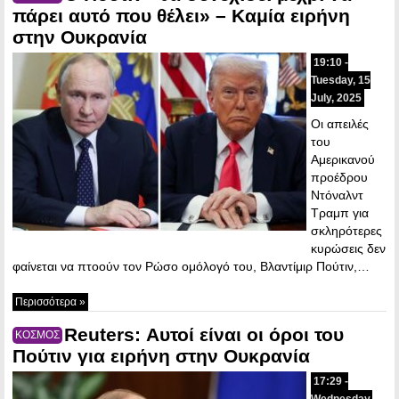
πάρει αυτό που θέλει» – Καμία ειρήνη
στην Ουκρανία
19:10 -
Tuesday, 15
July, 2025
Οι απειλές
του
Αμερικανού
προέδρου
Ντόναλντ
Τραμπ για
σκληρότερες
κυρώσεις δεν
φαίνεται να πτοούν τον Ρώσο ομόλογό του, Βλαντίμιρ Πούτιν,…
Περισσότερα »
Reuters: Αυτοί είναι οι όροι του
ΚΟΣΜΟΣ
Πούτιν για ειρήνη στην Ουκρανία
17:29 -
Wednesday,