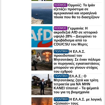
Ορμούζ: Το Ιράν
ΚΟΣΜΟΣ:
εξετάζει πρόστιμα σε
αμερικανικά και ισραηλινά
πλοία που θα το διασχίζουν
Γερμανία: Η
ΚΟΣΜΟΣ:
ακροδεξιά AfD σε ιστορικό
υψηλό 28% – Διευρύνει το
προβάδισμα από το
CDU/CSU του Μερτς
Η ΕΛ.Α.Σ.
ΠΟΛΙΤΙΚΗ:
προειδοποιεί τον
Μητσοτάκη: Σε έναν πόλεμο
οι πυρηνικές εγκαταστάσεις
μπορούν να γίνουν στόχος
του εχθρού
ΕΛ.Α.Σ.: Ο
ΠΟΛΙΤΙΚΗ:
Μητσοτάκης ζητά και τρίτη
τετραετία για ΝΑ ΜΗΝ
ΚΑΝΕΙ τίποτα! – Τα ψέματά
του για τη βιομηχανία
Η ΕΛ.Α.Σ. με λογική
ΠΟΛΙΤΙΚΗ:
«ξέσκισε» τους