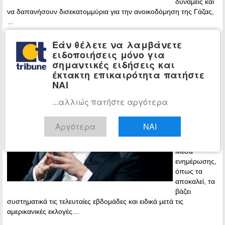
δυνάμεις και
να δαπανήσουν δισεκατομμύρια για την ανοικοδόμηση της Γάζας,
…
Εάν θέλετε να λαμβάνετε
Περισσότερα »
ειδοποιήσεις μόνο για
Μασκ εναντίον Reuters: Πήραν 300
MEDIA
σημαντικές ειδήσεις και
εκατ. δολάρια για έρευνες εναντίον μου
έκτακτη επικαιρότητα πατήστε
ΝΑΙ
22:22 -
Tuesday, 17
...αλλιώς πατήστε αργότερα
December,
2024
Αργότερα
ΝΑΙ
Με τα
παραδοσιακά
Μέσα
ενημέρωσης,
όπως τα
αποκαλεί, τα
βάζει
συστηματικά τις τελευταίες εβδομάδες και ειδικά μετά τις
αμερικανικές εκλογές…