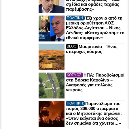
σχέδια και ομάδες ταχείας
παρέμβασης»
Έξι χρόνια από τη
ΠΟΛΙΤΙΚΗ:
μερική οριοθέτηση ΑΟΖ
Ελλάδας-Αιγύπτου – Νίκος
Δένδιας: «Κατοχυρώσαμε το
εθνικό συμφέρον»
Μαυριτανία – Ένας
BLOG:
υπέροχος κόσμος
ΗΠΑ: Πυροβολισμοί
ΚΟΣΜΟΣ:
στη Βόρεια Καρολίνα –
Αναφορές για πολλούς
νεκρούς
Παρανάλωμα του
ΠΟΛΙΤΙΚΗ:
πυρός 306.000 στρέμματα
και ο Μητσοτάκης δηλώνει:
«Όταν καίγεται ένα δάσος
δεν σημαίνει ότι χάνεται…»