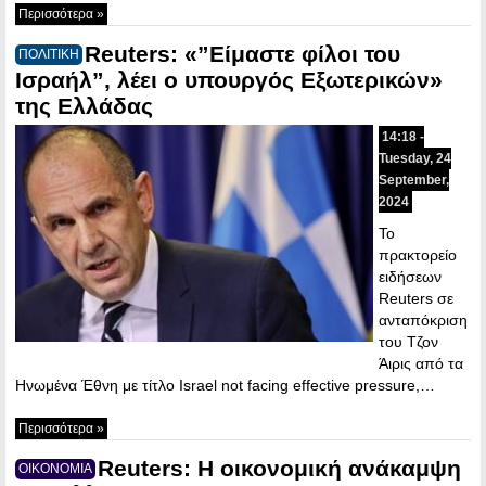
Περισσότερα »
Reuters: «”Είμαστε φίλοι του
ΠΟΛΙΤΙΚΗ
Ισραήλ”, λέει ο υπουργός Εξωτερικών»
της Ελλάδας
14:18 -
Tuesday, 24
September,
2024
To
πρακτορείο
ειδήσεων
Reuters σε
ανταπόκριση
του Τζον
Άιρις από τα
Ηνωμένα Έθνη με τίτλο Israel not facing effective pressure,…
Περισσότερα »
Reuters: Η οικονομική ανάκαμψη
ΟΙΚΟΝΟΜΙΑ