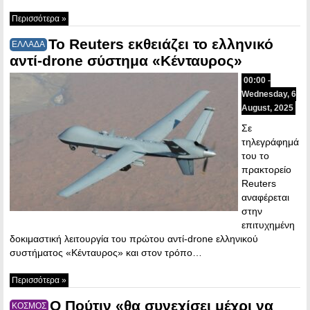
Περισσότερα »
Το Reuters εκθειάζει το ελληνικό
ΕΛΛΑΔΑ
αντί-drone σύστημα «Κένταυρος»
00:00 -
Wednesday, 6
August, 2025
Σε
τηλεγράφημά
του το
πρακτορείο
Reuters
αναφέρεται
στην
επιτυχημένη
δοκιμαστική λειτουργία του πρώτου αντί-drone ελληνικού
συστήματος «Κένταυρος» και στον τρόπο…
Περισσότερα »
Ο Πούτιν «θα συνεχίσει μέχρι να
ΚΟΣΜΟΣ