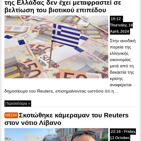
της Ελλάδας δεν έχει μεταφραστεί σε
βελτίωση του βιοτικού επιπέδου
19:12 -
Thursday, 18
April, 2024
Στην ανοδική
πορεία της
ελληνικής
οικονομίας
μετά από τη
δεκαετία της
κρίσης
αναφέρεται
δημοσίευμα του Reuters, επισημαίνοντας ωστόσο ότι η…
Περισσότερα »
Σκοτώθηκε κάμεραμαν του Reuters
MEDIA
στον νότιο Λίβανο
22:16 - Friday,
13 October,