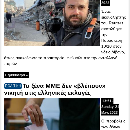
2023
Ένας
εικονολήπτης
του Reuters
σκοτώθηκε
την
Παρασκευή
13/10 στον
νότιο Λίβανο,
όπως ανακοίνωσε το πρακτορείο, ενώ κάλυπτε την ανταλλαγή
πυρών…
Περισσότερα »
Τα ξένα ΜΜΕ δεν «βλέπουν»
ΠΟΛΙΤΙΚΗ
νικητή στις ελληνικές εκλογές
13:51 -
Sunday, 21
May, 2023
Οι προβολείς
των ξένων