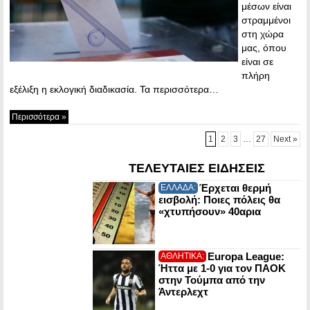
μέσων είναι
στραμμένοι
στη χώρα
μας, όπου
είναι σε
πλήρη
εξέλιξη η εκλογική διαδικασία. Τα περισσότερα…
Περισσότερα »
1
2
3
…
27
Next »
ΤΕΛΕΥΤΑΙΕΣ ΕΙΔΗΣΕΙΣ
Έρχεται θερμή
ΕΛΛΑΔΑ:
εισβολή: Ποιες πόλεις θα
«χτυπήσουν» 40αρια
Europa League:
ΑΘΛΗΤΙΚΑ:
Ήττα με 1-0 για τον ΠΑΟΚ
στην Τούμπα από την
Άντερλεχτ