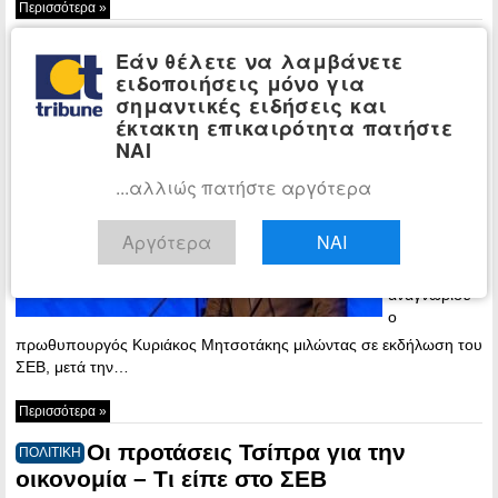
Περισσότερα »
Ο Μητσοτάκης κάλεσε τις
ΠΟΛΙΤΙΚΗ
Εάν θέλετε να λαμβάνετε
επιχειρήσεις να τηρήσουν στάση ευθύνης
ειδοποιήσεις μόνο για
σημαντικές ειδήσεις και
20:48 -
έκτακτη επικαιρότητα πατήστε
Monday, 15
ΝΑΙ
June, 2020
...αλλιώς πατήστε αργότερα
H πανδημία
ανέκοψε τη
δυναμική της
Αργότερα
ΝΑΙ
ελληνικής
οικονομίας
αναγνώρισε
ο
πρωθυπουργός Κυριάκος Μητσοτάκης μιλώντας σε εκδήλωση του
ΣΕΒ, μετά την…
Περισσότερα »
Οι προτάσεις Τσίπρα για την
ΠΟΛΙΤΙΚΗ
οικονομία – Τι είπε στο ΣΕΒ