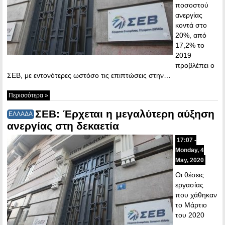
ποσοστού
ανεργίας
κοντά στο
20%, από
17,2% το
2019
προβλέπει ο
ΣΕΒ, με εντονότερες ωστόσο τις επιπτώσεις στην…
Περισσότερα »
ΣΕΒ: Έρχεται η μεγαλύτερη αύξηση
ΕΛΛΑΔΑ
ανεργίας στη δεκαετία
17:07 -
Monday, 4
May, 2020
Οι θέσεις
εργασίας
που χάθηκαν
το Μάρτιο
του 2020