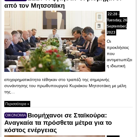
από τον Μητσοτάκη
22:28 -
Tuesday, 26
September,
2023
Οι
προκλήσεις
που
αντιμετωπίζει
η ιδιωτική
επιχειρηματικότητα τέθηκαν στο τραπέζι της σημερινής
συνάντησης του πρωθυπουργού Κυριάκου Μητσοτάκη με μέλη
της…
Περισσότερα »
Βιομήχανοι σε Σταϊκούρα:
ΟΙΚΟΝΟΜΙΑ
Αναγκαία τα πρόσθετα μέτρα για το
κόστος ενέργειας