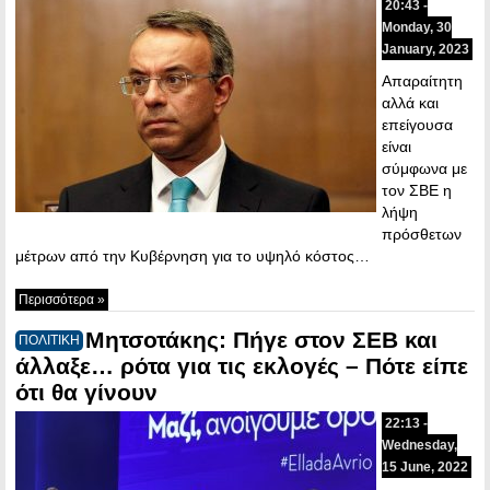
20:43 -
Monday, 30
January, 2023
Απαραίτητη
αλλά και
επείγουσα
είναι
σύμφωνα με
τον ΣΒΕ η
λήψη
πρόσθετων
μέτρων από την Κυβέρνηση για το υψηλό κόστος…
Περισσότερα »
Μητσοτάκης: Πήγε στον ΣΕΒ και
ΠΟΛΙΤΙΚΗ
άλλαξε… ρότα για τις εκλογές – Πότε είπε
ότι θα γίνουν
22:13 -
Wednesday,
15 June, 2022