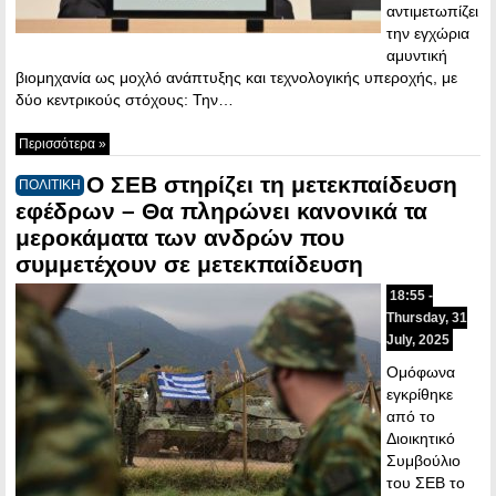
αντιμετωπίζει
την εγχώρια
αμυντική
βιομηχανία ως μοχλό ανάπτυξης και τεχνολογικής υπεροχής, με
δύο κεντρικούς στόχους: Την…
Περισσότερα »
Ο ΣΕΒ στηρίζει τη μετεκπαίδευση
ΠΟΛΙΤΙΚΗ
εφέδρων – Θα πληρώνει κανονικά τα
μεροκάματα των ανδρών που
συμμετέχουν σε μετεκπαίδευση
18:55 -
Thursday, 31
July, 2025
Ομόφωνα
εγκρίθηκε
από το
Διοικητικό
Συμβούλιο
του ΣΕΒ το