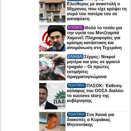
Ελεύθερος με αναστολή ο
55χρονος που είχε κρύψει τη
σορό του πατέρα του σε
καταψύκτη
Θολό το τοπίο για
ΚΟΣΜΟΣ:
την υγεία του Μοτζταμπά
Χαμενεΐ: Πληροφορίες για
κρίσιμη κατάσταση και
απομόνωση στη Τεχεράνη
Σέρρες: Νεκροί
ΕΛΛΑΔΑ:
μητέρα και γιος σε φρικτό
τροχαίο – Οι πρώτες
εκτιμήσεις
πραγματογνώμονα
ΠΑΣΟΚ: Έκθεση-
ΠΟΛΙΤΙΚΗ:
κόλαφος του ΟΟΣΑ διαλύει
το success story της
κυβέρνησης
Στα Χανιά για
ΠΟΛΙΤΙΚΗ:
διακοπές ο Κυριάκος
Μητσοτάκης