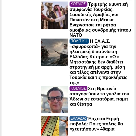
Τριμερής αμυντική
ΚΟΣΜΟΣ:
συμφωνία Τουρκίας,
Σαουδικής Αραβίας και
Πακιστάν στη Μέκκα –
Ενεργοποιείται ρήτρα
αμοιβαίας συνδρομής τύπου
NATO
Η ΕΛ.Α.Σ.
ΠΟΛΙΤΙΚΗ:
«σφυροκοπά» για την
ηλεκτρική διασύνδεση
Ελλάδας-Κύπρου: «Ο κ.
Μητσοτάκης δεν διαθέτει
στρατηγική με αρχή, μέση
και τέλος απέναντι στην
Τουρκία και τις προκλήσεις
της»
Στη Βρετανία
ΚΟΣΜΟΣ:
απαγορεύουν τα γυαλιά του
Άδωνι σε εστιατόρια, παμπ
και θέατρα
Έρχεται θερμή
ΕΛΛΑΔΑ:
εισβολή: Ποιες πόλεις θα
«χτυπήσουν» 40αρια