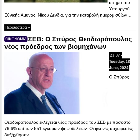
αίτημα του
Υπουργού
Εθνικής Άμυνας, Νίκου Δένδια, για την καταβολή ημερομισθίων…
Περισσότερα »
ΣΕΒ: Ο Σπύρος Θεοδωρόπουλος
ΟΙΚΟΝΟΜΙΑ
νέος πρόεδρος των βιομηχάνων
23:37 -
Tuesday, 18
June, 2024
Ο Σπύρος
Θεοδωρόπουλος εκλέγεται νέος πρόεδρος του ΣΕΒ με ποσοστό
76,6% επί των 551 έγκυρων ψηφοδελτίων. Οι φετινές αρχαιρεσίες
διεξήχθησαν…