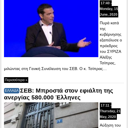
17:40 -
Monday, 15
June, 2020
Πυρά κατά
της
κυβέρνησης
εξαπέλυσε ο
πρόεδρος
του ΣΥΡΙΖΑ
Αλέξης
Τσίπρας,
μιλώντας στη Γενική Συνέλευση του ΣΕΒ. Ο κ. Τσίπρας…
Περισσότερα »
ΣΕΒ: Μπροστά στον εφιάλτη της
ΕΛΛΑΔΑ
ανεργίας 580.000 Έλληνες
17:11 -
Thursday, 21
May, 2020
Αύξηση του