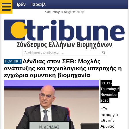
Ιράν
Ισραήλ
Saturday 8 August 2026
Σύνδεσμος Ελλήνων Βιομηχάνων
Δένδιας στον ΣΕΒ: Mοχλός
ΠΟΛΙΤΙΚΗ
ανάπτυξης και τεχνολογικής υπεροχής η
εγχώρια αμυντική βιομηχανία
21:11 -
Thursday, 6
November,
2025
«Το
υπουργείο
Εθνικής
Άμυνας