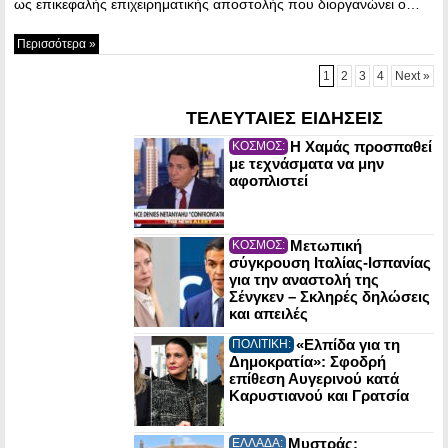
ως επικεφαλής επιχειρηματικής αποστολής που διοργανώνει ο…
Περισσότερα »
1
2
3
4
Next »
ΤΕΛΕΥΤΑΙΕΣ ΕΙΔΗΣΕΙΣ
Η Χαμάς προσπαθεί
ΚΟΣΜΟΣ:
με τεχνάσματα να μην
αφοπλιστεί
Μετωπική
ΚΟΣΜΟΣ:
σύγκρουση Ιταλίας-Ισπανίας
για την αναστολή της
Σένγκεν – Σκληρές δηλώσεις
και απειλές
«Ελπίδα για τη
ΠΟΛΙΤΙΚΗ:
Δημοκρατία»: Σφοδρή
επίθεση Αυγερινού κατά
Καρυστιανού και Γρατσία
Μυστράς:
ΕΛΛΑΔΑ: