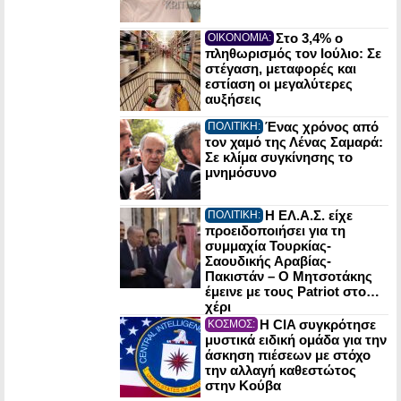
Στο 3,4% ο
ΟΙΚΟΝΟΜΙΑ:
πληθωρισμός τον Ιούλιο: Σε
στέγαση, μεταφορές και
εστίαση οι μεγαλύτερες
αυξήσεις
Ένας χρόνος από
ΠΟΛΙΤΙΚΗ:
τον χαμό της Λένας Σαμαρά:
Σε κλίμα συγκίνησης το
μνημόσυνο
Η ΕΛ.Α.Σ. είχε
ΠΟΛΙΤΙΚΗ:
προειδοποιήσει για τη
συμμαχία Τουρκίας-
Σαουδικής Αραβίας-
Πακιστάν – Ο Μητσοτάκης
έμεινε με τους Patriot στο…
χέρι
Η CIA συγκρότησε
ΚΟΣΜΟΣ:
μυστικά ειδική ομάδα για την
άσκηση πιέσεων με στόχο
την αλλαγή καθεστώτος
στην Κούβα