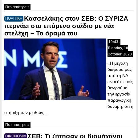
Περισσότερα »
Κασσελάκης στον ΣΕΒ: Ο ΣΥΡΙΖΑ
ΠΟΛΙΤΙΚΗ
περνάει στο επόμενο στάδιο με νέα
στελέχη – Το όραμά του
19:43 -
Tuesday, 10
October, 2023
«Η μεγάλη
διαφορά μας
από τη ΝΔ
είναι ότι εμείς
θεωρούμε
την εργασία
παραγωγική
δύναμη, ότι η
στήριξη των μισθών,…
Περισσότερα »
ΣΕΒ: Τι ζήτησαν οι βιομήχανοι
ΟΙΚΟΝΟΜΙΑ