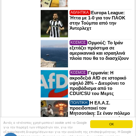
Europa League:
ΑΘΛΗΤΙΚΑ:
Ήττα με 1-0 για τον ΠΑΟΚ
στην Τούμπα από την
Άντερλεχτ
Ορμούζ: Το Ιράν
ΚΟΣΜΟΣ:
εξετάζει πρόστιμα σε
αμερικανικά και ισραηλινά
πλοία που θα το διασχίζουν
Γερμανία: Η
ΚΟΣΜΟΣ:
ακροδεξιά AfD σε ιστορικό
υψηλό 28% – Διευρύνει το
προβάδισμα από το
CDU/CSU του Μερτς
Η ΕΛ.Α.Σ.
ΠΟΛΙΤΙΚΗ:
προειδοποιεί τον
Μητσοτάκη: Σε έναν πόλεμο
οι πυρηνικές εγκαταστάσεις
Αυτός ο ιστότοπος χρησιμοποιεί cookie από το Google
μπορούν να γίνουν στόχος
OK
για την παροχή των υπηρεσιών του, για την
του εχθρού
εξατομίκευση διαφημίσεων και για την ανάλυση της επισκεψιμότητας. Η Google