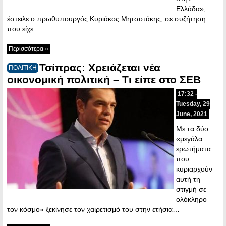
Ελλάδα»,
έστειλε ο πρωθυπουργός Κυριάκος Μητσοτάκης, σε συζήτηση
που είχε…
Περισσότερα »
Τσίπρας: Χρειάζεται νέα
ΠΟΛΙΤΙΚΗ
οικονομική πολιτική – Τι είπε στο ΣΕΒ
17:32 -
Tuesday, 29
June, 2021
Με τα δύο
«μεγάλα
ερωτήματα
που
κυριαρχούν
αυτή τη
στιγμή σε
ολόκληρο
τον κόσμο» ξεκίνησε τον χαιρετισμό του στην ετήσια…