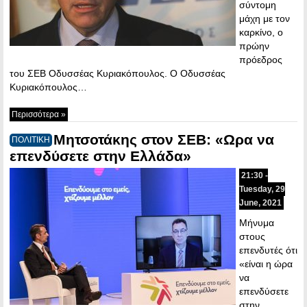
σύντομη
μάχη με τον
καρκίνο, ο
πρώην
πρόεδρος
του ΣΕΒ Οδυσσέας Κυριακόπουλος. O Οδυσσέας
Κυριακόπουλος…
Περισσότερα »
Mητσοτάκης στον ΣΕΒ: «Ωρα να
ΠΟΛΙΤΙΚΗ
επενδύσετε στην Ελλάδα»
21:30 -
Tuesday, 29
June, 2021
Μήνυμα
στους
επενδυτές ότι
«είναι η ώρα
να
επενδύσετε
στην