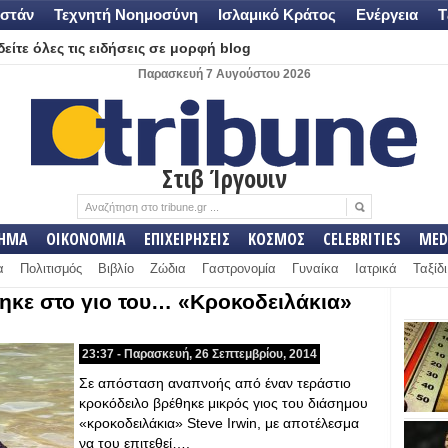
στάν
Τεχνητή Νοημοσύνη
Ισλαμικό Κράτος
Ενέργεια
Τ
είτε όλες τις ειδήσεις σε μορφή blog
Παρασκευή 7 Αυγούστου 2026
Στιβ Ίργουιν
ΛΗΜΑ
ΟΙΚΟΝΟΜΙΑ
ΕΠΙΧΕΙΡΗΣΕΙΣ
ΚΟΣΜΟΣ
CELEBRITIES
MED
α
Πολιτισμός
Βιβλίο
Ζώδια
Γαστρονομία
Γυναίκα
Ιατρικά
Ταξίδι
ηκε στο γιο του… «Κροκοδειλάκια»
23:37 - Παρασκευή, 26 Σεπτεμβρίου, 2014
Σε απόσταση αναπνοής από έναν τεράστιο
κροκόδειλο βρέθηκε μικρός γιος του διάσημου
«κροκοδειλάκια» Steve Irwin, με αποτέλεσμα
να του επιτεθεί….