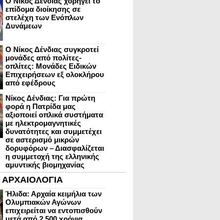
Ο Νίκος Δένδιας χορηγεί το
επίδομα διοίκησης σε
στελέχη των Ενόπλων
Δυνάμεων
Ο Νίκος Δένδιας συγκροτεί
μονάδες από πολίτες-
οπλίτες: Μονάδες Ειδικών
Επιχειρήσεων εξ ολοκλήρου
από εφέδρους
Νίκος Δένδιας: Για πρώτη
φορά η Πατρίδα μας
αξιοποιεί οπλικά συστήματα
με ηλεκτρομαγνητικές
δυνατότητες και συμμετέχει
σε αστερισμό μικρών
δορυφόρων – Διασφαλίζεται
η συμμετοχή της ελληνικής
αμυντικής βιομηχανίας
ΑΡΧΑΙΟΛΟΓΙΑ
Ήλιδα: Αρχαία κειμήλια των
Ολυμπιακών Αγώνων
επιχειρείται να εντοπισθούν
μετά από 2.500 χρόνια