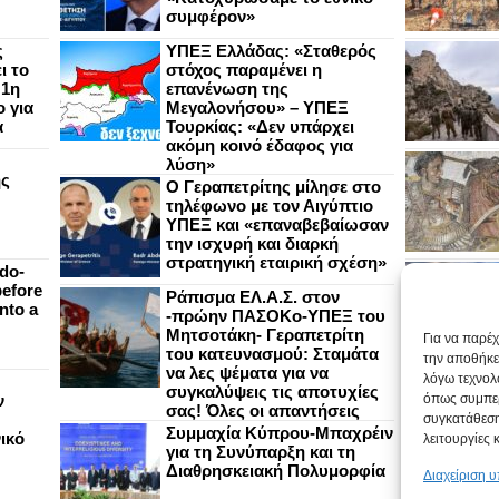
συμφέρον»
ς
ΥΠΕΞ Ελλάδας: «Σταθερός
ι το
στόχος παραμένει η
 1η
επανένωση της
 για
Μεγαλονήσου» – ΥΠΕΞ
α
Τουρκίας: «Δεν υπάρχει
ακόμη κοινό έδαφος για
λύση»
ής
Ο Γεραπετρίτης μίλησε στο
τηλέφωνο με τον Αιγύπτιο
ΥΠΕΞ και «επαναβεβαίωσαν
την ισχυρή και διαρκή
στρατηγική εταιρική σχέση»
do-
efore
Ράπισμα ΕΛ.Α.Σ. στον
nto a
-πρώην ΠΑΣΟΚο-ΥΠΕΞ του
Μητσοτάκη- Γεραπετρίτη
Για να παρέ
του κατευνασμού: Σταμάτα
την αποθήκε
να λες ψέματα για να
λόγω τεχνολ
συγκαλύψεις τις αποτυχίες
ν
όπως συμπερ
σας! Όλες οι απαντήσεις
συγκατάθεση
Συμμαχία Κύπρου-Μπαχρέιν
ικό
λειτουργίες 
για τη Συνύπαρξη και τη
Διαθρησκειακή Πολυμορφία
Διαχείριση 