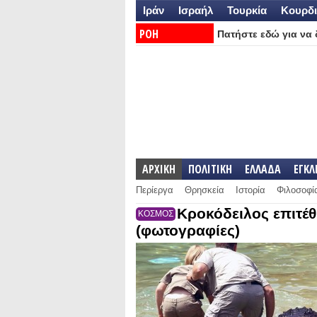
Ιράν
Ισραήλ
Τουρκία
Κουρδι
ΡΟΗ
Πατήστε εδώ για να δ
ΕΙΔΗΣΕΩΝ:
ΑΡΧΙΚΗ
ΠΟΛΙΤΙΚΗ
ΕΛΛΑΔΑ
ΕΓΚ
Περίεργα
Θρησκεία
Ιστορία
Φιλοσοφί
Κροκόδειλος επιτέθ
ΚΟΣΜΟΣ
(φωτογραφίες)