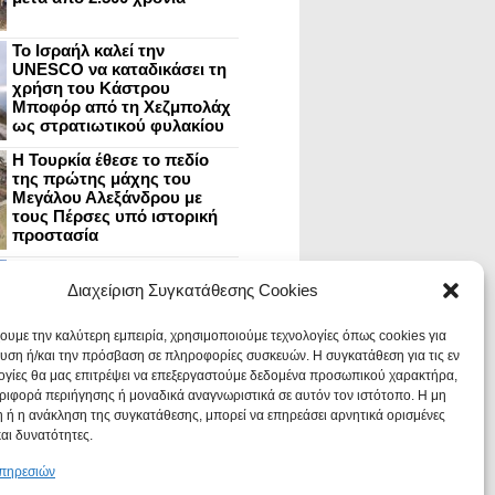
Το Ισραήλ καλεί την
UNESCO να καταδικάσει τη
χρήση του Κάστρου
Μποφόρ από τη Χεζμπολάχ
ως στρατιωτικού φυλακίου
Η Τουρκία έθεσε το πεδίο
της πρώτης μάχης του
Μεγάλου Αλεξάνδρου με
τους Πέρσες υπό ιστορική
προστασία
Μυστράς: Aνακαίνιση του
ανακτόρου στην
Διαχείριση Συγκατάθεσης Cookies
καστροπολιτεία και εκθέσεις
στο Παλάτι των Δεσποτών
χουμε την καλύτερη εμπειρία, χρησιμοποιούμε τεχνολογίες όπως cookies για
υση ή/και την πρόσβαση σε πληροφορίες συσκευών. Η συγκατάθεση για τις εν
ογίες θα μας επιτρέψει να επεξεργαστούμε δεδομένα προσωπικού χαρακτήρα,
Οι Νεάντερταλ έκαναν
ιφορά περιήγησης ή μοναδικά αναγνωριστικά σε αυτόν τον ιστότοπο. Η μη
οδοντιατρικές επεμβάσεις σε
χαλασμένα δόντια, σύμφωνα
 ή η ανάκληση της συγκατάθεσης, μπορεί να επηρεάσει αρνητικά ορισμένες
με ευρήματα
και δυνατότητες.
υπηρεσιών