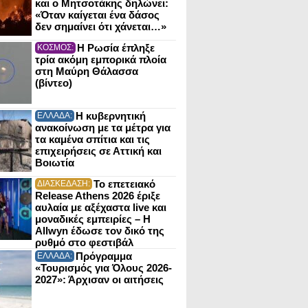
και ο Μητσοτάκης δηλώνει:
«Όταν καίγεται ένα δάσος
δεν σημαίνει ότι χάνεται…»
Η Ρωσία έπληξε
ΚΟΣΜΟΣ:
τρία ακόμη εμπορικά πλοία
στη Μαύρη Θάλασσα
(βίντεο)
Η κυβερνητική
ΕΛΛΑΔΑ:
ανακοίνωση με τα μέτρα για
τα καμένα σπίτια και τις
επιχειρήσεις σε Αττική και
Βοιωτία
Το επετειακό
ΔΙΑΣΚΕΔΑΣΗ:
Release Athens 2026 έριξε
αυλαία με αξέχαστα live και
μοναδικές εμπειρίες – Η
Allwyn έδωσε τον δικό της
ρυθμό στο φεστιβάλ
Πρόγραμμα
ΕΛΛΑΔΑ:
«Τουρισμός για Όλους 2026-
2027»: Άρχισαν οι αιτήσεις