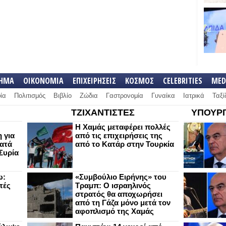
ΛΗΜΑ
ΟΙΚΟΝΟΜΙΑ
ΕΠΙΧΕΙΡΗΣΕΙΣ
ΚΟΣΜΟΣ
CELEBRITIES
MED
ία
Πολιτισμός
Βιβλίο
Ζώδια
Γαστρονομία
Γυναίκα
Ιατρικά
Ταξί
ΤΖΙΧΑΝΤΙΣΤΕΣ
ΥΠΟΥΡΓ
Η Χαμάς μεταφέρει πολλές
 για
από τις επιχειρήσεις της
κατά
από το Κατάρ στην Τουρκία
Συρία
ω:
«Συμβούλιο Ειρήνης» του
τές
Τραμπ: Ο ισραηλινός
στρατός θα αποχωρήσει
από τη Γάζα μόνο μετά τον
αφοπλισμό της Χαμάς