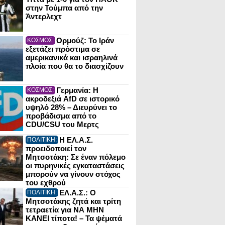
στην Τούμπα από την
Άντερλεχτ
Ορμούζ: Το Ιράν
ΚΟΣΜΟΣ:
εξετάζει πρόστιμα σε
αμερικανικά και ισραηλινά
πλοία που θα το διασχίζουν
Γερμανία: Η
ΚΟΣΜΟΣ:
ακροδεξιά AfD σε ιστορικό
υψηλό 28% – Διευρύνει το
προβάδισμα από το
CDU/CSU του Μερτς
Η ΕΛ.Α.Σ.
ΠΟΛΙΤΙΚΗ:
προειδοποιεί τον
Μητσοτάκη: Σε έναν πόλεμο
οι πυρηνικές εγκαταστάσεις
μπορούν να γίνουν στόχος
του εχθρού
ΕΛ.Α.Σ.: Ο
ΠΟΛΙΤΙΚΗ:
Μητσοτάκης ζητά και τρίτη
τετραετία για ΝΑ ΜΗΝ
ΚΑΝΕΙ τίποτα! – Τα ψέματά