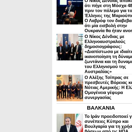
Ο Νίκος Δένδιας αποκ
ότι πήγε στη Μόσχα 4
πριν τον πόλεμο για τ
Έλληνες της Μαριούπ
Ο Λαβρόφ τον διαβεβα
ότι μία εισβολή στην
Ουκρανία θα ήταν ανο
Ο Νίκος Δένδιας με
Ελληνοαυστραλούς
δημοσιογράφους:
«Διαπίστωσα με ιδιαίτ
ικανοποίηση τη δύναμη
ζωντάνια και τη δυναμ
του Ελληνισμού της
Αυστραλίας»
Ο Αλέξης Τσίπρας σε
πρεσβευτές Βόρειας κ
Νότιας Αμερικής: Η Ελ
Ομογένεια γέφυρα
συνεργασίας
ΒΑΛΚΑΝΙΑ
Το Ιράν προειδοποιεί γ
συνέπειες Κύπρο και
Βουλγαρία για τη χρή
βάσεων από τις ΗΠΑ