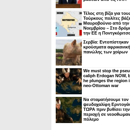
Τέλος στη βίζα για του
Τούρκους πολίτες βάζε
Μαυροβούνιο από την
Νοεμβρίου – Στο δρόμο
την ΕΕ η Ποντγκόριτσ
Σερβία: Εντοπίστηκαν
κρούσματα αφρικανικ
πανώλης των χοίρων
We must stop the pseu
caliph Erdogan NOW, b
he plunges the region i
neo-Ottoman war
Να σταματήσουμε τον
ψευδοχαλίφη Ερντογά
ΤΩΡΑ πριν βυθίσει την
περιοχή σε νεοοθωμαν
πόλεμο