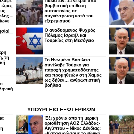
άλυψε
Πακιστάν: 14 νεκροί από
8 ώρες
βομβιστική επίθεση
ους
αυτοκτονίας σε
ολης –
συγκέντρωση κατά του
ίωνε
εξτρεμισμού
Ο αναδυόμενος Ψυχρός
ησία!
Πόλεμος Ισραήλ και
Τουρκίας στη Μεσόγειο
ερη
, τη
Το Ηνωμένο Βασίλειο
ική
συνέλαβε Τούρκο για
παροχή χρηματοδότησης
και προμηθειών στη Χαμάς
ως δήθεν… ανθρωπιστική
αι
βοήθεια
ληνική
ΥΠΟΥΡΓΕΙΟ ΕΞΩΤΕΡΙΚΩΝ
ια
Έξι χρόνια από τη μερική
οριοθέτηση ΑΟΖ Ελλάδας-
ση
Αιγύπτου – Νίκος Δένδιας:
«Κατοχυρώσαμε το εθνικό