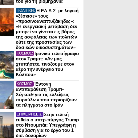
του για τη βιομηχανία
Η ΕΛ.Α.Σ. με λογική
ΠΟΛΙΤΙΚΗ:
«ξέσκισε» τους
«πρασινοαναπτυξάκηδες»:
«Η ενεργειακή μετάβαση δεν
μπορεί να γίνεται εις βάρος
της ασφάλειας των πολιτών
ούτε της προστασίας των
δασικών οικοσυστημάτων»
Ιρανικό τελεσίγραφο
ΚΟΣΜΟΣ:
στον Τραμπ: «Αν μας
χτυπήσετε, τινάζουμε στον
αέρα την ενέργεια του
Κόλπου»
Έντονη
ΚΟΣΜΟΣ:
αντιπαράθεση Τραμπ-
Χέγκσεθ για τις ελλείψεις
πυραύλων που περιορίζουν
τα πλήγματα στο Ιράν
Στην τελική
ΕΠΙΧΕΙΡΗΣΕΙΣ:
ευθεία ο υπερ-πύργος Trump
στο Ντουμπάι: Υπεγράφη η
σύμβαση για το έργο του 1
δισ. δολαρίων