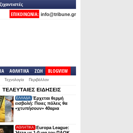
ζιχαντιστές
ΕΠΙΚΟΙΝΩΝΙΑ:
info@tribune.gr
IA
ΑΘΛΗΤΙΚΑ
ΖΩΗ
BLOGVIEW
Τεχνολογία
Περιβάλλον
ΤΕΛΕΥΤΑΙΕΣ ΕΙΔΗΣΕΙΣ
Έρχεται θερμή
ΕΛΛΑΔΑ:
εισβολή: Ποιες πόλεις θα
«χτυπήσουν» 40αρια
Europa League:
ΑΘΛΗΤΙΚΑ:
Ήττα με 1-0 για τον ΠΑΟΚ