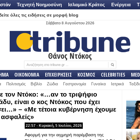
στάν
Τεχνητή Νοημοσύνη
Ισλαμικό Κράτος
Ενέργεια
Τ
είτε όλες τις ειδήσεις σε μορφή blog
Σάββατο 8 Αυγούστου 2026
Θάνος Ντόκος
ΛΗΜΑ
ΟΙΚΟΝΟΜΙΑ
ΕΠΙΧΕΙΡΗΣΕΙΣ
ΚΟΣΜΟΣ
CELEBRITIES
MED
α
Πολιτισμός
Βιβλίο
Ζώδια
Γαστρονομία
Γυναίκα
Ιατρικά
Ταξίδι
σε τον Ντόκο: «…αν το τριψήφιο
άδυ, είναι ο κος Ντόκος που έχει
σει…» – «Με τέτοια κυβέρνηση έχουμε
 ασφαλείς»
22:57 - Κυριακή, 5 Ιουλίου, 2026
Αφορμή για την αιχμηρή παρέμβαση της