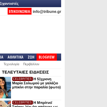
ζιχαντιστές
ΕΠΙΚΟΙΝΩΝΙΑ:
info@tribune.gr
IA
ΑΘΛΗΤΙΚΑ
ΖΩΗ
BLOGVIEW
Τεχνολογία
Περιβάλλον
ΤΕΛΕΥΤΑΙΕΣ ΕΙΔΗΣΕΙΣ
Η 51χρονη
CELEBRITIES:
Μαρία Σολωμού με γαλάζιο
μπικίνι στην παραλία (φωτο)
Η Μπρίτνεϊ
CELEBRITIES:
Σπίαρς λέει ότι απέτυχε ως