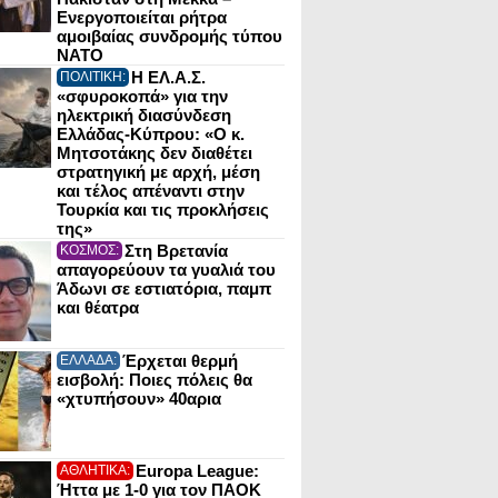
Ενεργοποιείται ρήτρα
αμοιβαίας συνδρομής τύπου
NATO
Η ΕΛ.Α.Σ.
ΠΟΛΙΤΙΚΗ:
«σφυροκοπά» για την
ηλεκτρική διασύνδεση
Ελλάδας-Κύπρου: «Ο κ.
Μητσοτάκης δεν διαθέτει
στρατηγική με αρχή, μέση
και τέλος απέναντι στην
Τουρκία και τις προκλήσεις
της»
Στη Βρετανία
ΚΟΣΜΟΣ:
απαγορεύουν τα γυαλιά του
Άδωνι σε εστιατόρια, παμπ
και θέατρα
Έρχεται θερμή
ΕΛΛΑΔΑ:
εισβολή: Ποιες πόλεις θα
«χτυπήσουν» 40αρια
Europa League:
ΑΘΛΗΤΙΚΑ:
Ήττα με 1-0 για τον ΠΑΟΚ