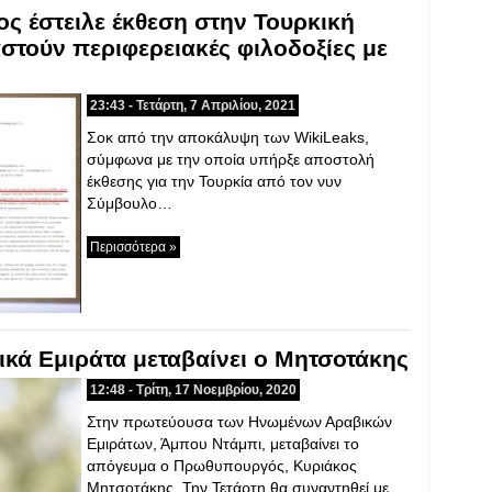
ος έστειλε έκθεση στην Τουρκική
τούν περιφερειακές φιλοδοξίες με
23:43 - Τετάρτη, 7 Απριλίου, 2021
Σοκ από την αποκάλυψη των WikiLeaks,
σύμφωνα με την οποία υπήρξε αποστολή
έκθεσης για την Τουρκία από τον νυν
Σύμβουλο…
Περισσότερα »
κά Εμιράτα μεταβαίνει ο Μητσοτάκης
12:48 - Τρίτη, 17 Νοεμβρίου, 2020
Στην πρωτεύουσα των Ηνωμένων Αραβικών
Εμιράτων, Άμπου Ντάμπι, μεταβαίνει το
απόγευμα ο Πρωθυπουργός, Κυριάκος
Μητσοτάκης. Την Τετάρτη θα συναντηθεί με…