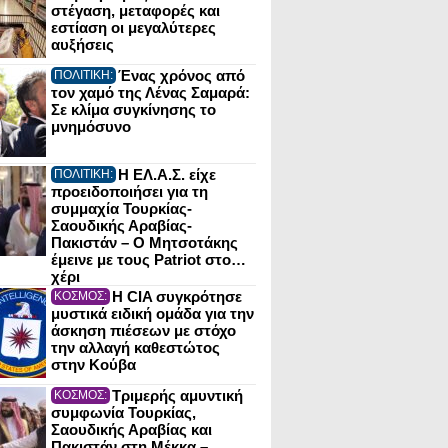
στέγαση, μεταφορές και
εστίαση οι μεγαλύτερες
αυξήσεις
Ένας χρόνος από
ΠΟΛΙΤΙΚΗ:
τον χαμό της Λένας Σαμαρά:
Σε κλίμα συγκίνησης το
μνημόσυνο
Η ΕΛ.Α.Σ. είχε
ΠΟΛΙΤΙΚΗ:
προειδοποιήσει για τη
συμμαχία Τουρκίας-
Σαουδικής Αραβίας-
Πακιστάν – Ο Μητσοτάκης
έμεινε με τους Patriot στο…
χέρι
Η CIA συγκρότησε
ΚΟΣΜΟΣ:
μυστικά ειδική ομάδα για την
άσκηση πιέσεων με στόχο
την αλλαγή καθεστώτος
στην Κούβα
Τριμερής αμυντική
ΚΟΣΜΟΣ:
συμφωνία Τουρκίας,
Σαουδικής Αραβίας και
Πακιστάν στη Μέκκα –