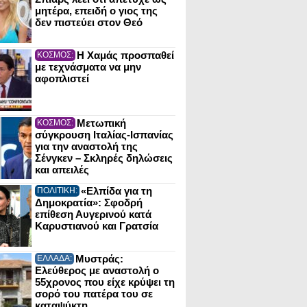
μητέρα, επειδή ο γιος της
δεν πιστεύει στον Θεό
Η Χαμάς προσπαθεί
ΚΟΣΜΟΣ:
με τεχνάσματα να μην
αφοπλιστεί
Μετωπική
ΚΟΣΜΟΣ:
σύγκρουση Ιταλίας-Ισπανίας
για την αναστολή της
Σένγκεν – Σκληρές δηλώσεις
και απειλές
«Ελπίδα για τη
ΠΟΛΙΤΙΚΗ:
Δημοκρατία»: Σφοδρή
επίθεση Αυγερινού κατά
Καρυστιανού και Γρατσία
Μυστράς:
ΕΛΛΑΔΑ:
Ελεύθερος με αναστολή ο
55χρονος που είχε κρύψει τη
σορό του πατέρα του σε
καταψύκτη