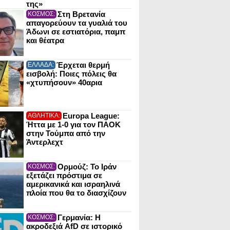
της»
Στη Βρετανία
ΚΟΣΜΟΣ:
απαγορεύουν τα γυαλιά του
Άδωνι σε εστιατόρια, παμπ
και θέατρα
Έρχεται θερμή
ΕΛΛΑΔΑ:
εισβολή: Ποιες πόλεις θα
«χτυπήσουν» 40αρια
Europa League:
ΑΘΛΗΤΙΚΑ:
Ήττα με 1-0 για τον ΠΑΟΚ
στην Τούμπα από την
Άντερλεχτ
Ορμούζ: Το Ιράν
ΚΟΣΜΟΣ:
εξετάζει πρόστιμα σε
αμερικανικά και ισραηλινά
πλοία που θα το διασχίζουν
Γερμανία: Η
ΚΟΣΜΟΣ:
ακροδεξιά AfD σε ιστορικό