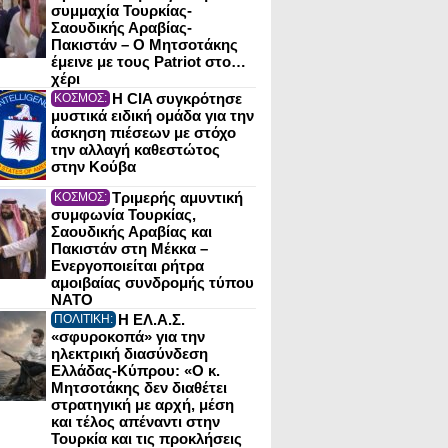
συμμαχία Τουρκίας-
Σαουδικής Αραβίας-
Πακιστάν – Ο Μητσοτάκης
έμεινε με τους Patriot στο…
χέρι
Η CIA συγκρότησε
ΚΟΣΜΟΣ:
μυστικά ειδική ομάδα για την
άσκηση πιέσεων με στόχο
την αλλαγή καθεστώτος
στην Κούβα
Τριμερής αμυντική
ΚΟΣΜΟΣ:
συμφωνία Τουρκίας,
Σαουδικής Αραβίας και
Πακιστάν στη Μέκκα –
Ενεργοποιείται ρήτρα
αμοιβαίας συνδρομής τύπου
NATO
Η ΕΛ.Α.Σ.
ΠΟΛΙΤΙΚΗ:
«σφυροκοπά» για την
ηλεκτρική διασύνδεση
Ελλάδας-Κύπρου: «Ο κ.
Μητσοτάκης δεν διαθέτει
στρατηγική με αρχή, μέση
και τέλος απέναντι στην
Τουρκία και τις προκλήσεις