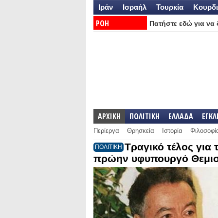
Ιράν
Ισραήλ
Τουρκία
Κουρδι
ΡΟΗ
Πατήστε εδώ για να δ
ΕΙΔΗΣΕΩΝ:
ΑΡΧΙΚΗ
ΠΟΛΙΤΙΚΗ
ΕΛΛΑΔΑ
ΕΓΚ
Περίεργα
Θρησκεία
Ιστορία
Φιλοσοφί
Τραγικό τέλος για
ΠΟΛΙΤΙΚΗ
πρώην υφυπουργό Θεμισ