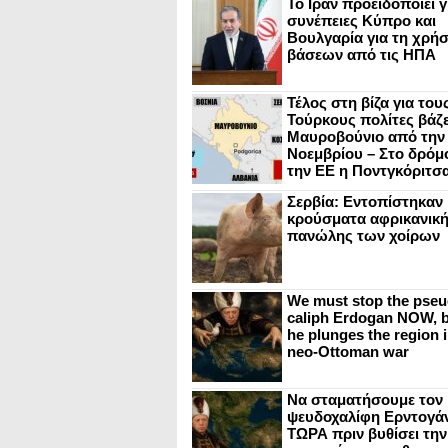
Το Ιράν προειδοποιεί γ
συνέπειες Κύπρο και
Βουλγαρία για τη χρή
βάσεων από τις ΗΠΑ
Τέλος στη βίζα για του
Τούρκους πολίτες βάζε
Μαυροβούνιο από την
Νοεμβρίου – Στο δρόμο
την ΕΕ η Ποντγκόριτσ
Σερβία: Εντοπίστηκαν
κρούσματα αφρικανικ
πανώλης των χοίρων
We must stop the pseu
caliph Erdogan NOW, b
he plunges the region i
neo-Ottoman war
Να σταματήσουμε τον
ψευδοχαλίφη Ερντογά
ΤΩΡΑ πριν βυθίσει την