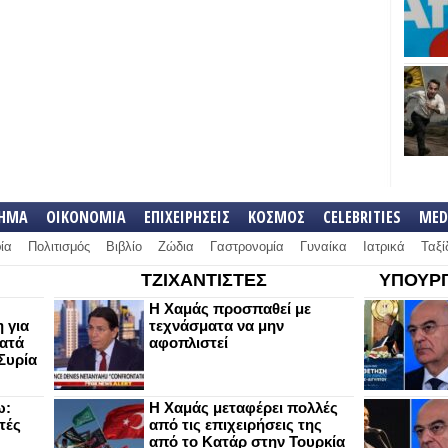
ΛΗΜΑ
ΟΙΚΟΝΟΜΙΑ
ΕΠΙΧΕΙΡΗΣΕΙΣ
ΚΟΣΜΟΣ
CELEBRITIES
MED
ία
Πολιτισμός
Βιβλίο
Ζώδια
Γαστρονομία
Γυναίκα
Ιατρικά
Ταξί
ΤΖΙΧΑΝΤΙΣΤΕΣ
ΥΠΟΥΡΓ
Η Χαμάς προσπαθεί με
 για
τεχνάσματα να μην
κατά
αφοπλιστεί
Συρία
ω:
Η Χαμάς μεταφέρει πολλές
τές
από τις επιχειρήσεις της
από το Κατάρ στην Τουρκία