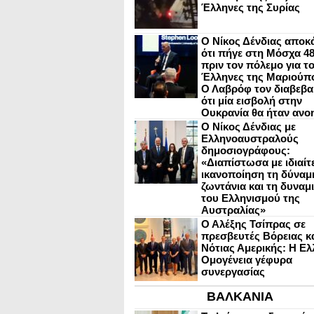
Έλληνες της Συρίας
Ο Νίκος Δένδιας αποκ
ότι πήγε στη Μόσχα 4
πριν τον πόλεμο για τ
Έλληνες της Μαριούπ
Ο Λαβρόφ τον διαβεβα
ότι μία εισβολή στην
Ουκρανία θα ήταν ανο
Ο Νίκος Δένδιας με
Ελληνοαυστραλούς
δημοσιογράφους:
«Διαπίστωσα με ιδιαίτ
ικανοποίηση τη δύναμη
ζωντάνια και τη δυναμ
του Ελληνισμού της
Αυστραλίας»
Ο Αλέξης Τσίπρας σε
πρεσβευτές Βόρειας κ
Νότιας Αμερικής: Η Ελ
Ομογένεια γέφυρα
συνεργασίας
ΒΑΛΚΑΝΙΑ