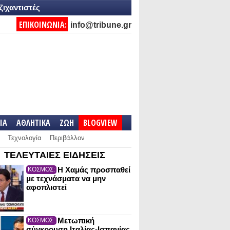
ζιχαντιστές
ΕΠΙΚΟΙΝΩΝΙΑ:
info@tribune.gr
IA
ΑΘΛΗΤΙΚΑ
ΖΩΗ
BLOGVIEW
Τεχνολογία
Περιβάλλον
ΤΕΛΕΥΤΑΙΕΣ ΕΙΔΗΣΕΙΣ
Η Χαμάς προσπαθεί
ΚΟΣΜΟΣ:
με τεχνάσματα να μην
αφοπλιστεί
Μετωπική
ΚΟΣΜΟΣ:
σύγκρουση Ιταλίας-Ισπανίας