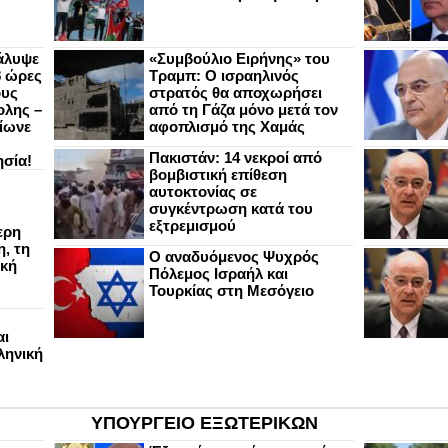
άλυψε
«Συμβούλιο Ειρήνης» του
8 ώρες
Τραμπ: Ο ισραηλινός
ους
στρατός θα αποχωρήσει
ολης –
από τη Γάζα μόνο μετά τον
ίωνε
αφοπλισμό της Χαμάς
Πακιστάν: 14 νεκροί από
ησία!
βομβιστική επίθεση
αυτοκτονίας σε
συγκέντρωση κατά του
εξτρεμισμού
ερη
, τη
Ο αναδυόμενος Ψυχρός
ική
Πόλεμος Ισραήλ και
Τουρκίας στη Μεσόγειο
αι
ληνική
ΥΠΟΥΡΓΕΙΟ ΕΞΩΤΕΡΙΚΩΝ