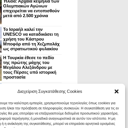
Ήλιδα: Αρχαία κειμήλια των
Ολυμπιακών Αγώνων
επιχειρείται να εντοπισθούν
μετά από 2.500 χρόνια
Το Ισραήλ καλεί την
UNESCO να καταδικάσει τη
χρήση του Κάστρου
Μποφόρ από τη Χεζμπολάχ
ως στρατιωτικού φυλακίου
Η Τουρκία έθεσε το πεδίο
της πρώτης μάχης του
Μεγάλου Αλεξάνδρου με
τους Πέρσες υπό ιστορική
προστασία
Μυστράς: Aνακαίνιση του
ανακτόρου στην
Διαχείριση Συγκατάθεσης Cookies
καστροπολιτεία και εκθέσεις
στο Παλάτι των Δεσποτών
χουμε την καλύτερη εμπειρία, χρησιμοποιούμε τεχνολογίες όπως cookies για
υση ή/και την πρόσβαση σε πληροφορίες συσκευών. Η συγκατάθεση για τις εν
ογίες θα μας επιτρέψει να επεξεργαστούμε δεδομένα προσωπικού χαρακτήρα,
Οι Νεάντερταλ έκαναν
ιφορά περιήγησης ή μοναδικά αναγνωριστικά σε αυτόν τον ιστότοπο. Η μη
οδοντιατρικές επεμβάσεις σε
χαλασμένα δόντια, σύμφωνα
 ή η ανάκληση της συγκατάθεσης, μπορεί να επηρεάσει αρνητικά ορισμένες