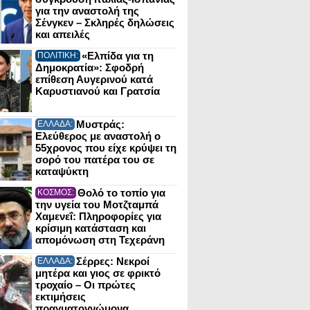
για την αναστολή της
Σένγκεν – Σκληρές δηλώσεις
και απειλές
«Ελπίδα για τη
ΠΟΛΙΤΙΚΗ:
Δημοκρατία»: Σφοδρή
επίθεση Αυγερινού κατά
Καρυστιανού και Γρατσία
Μυστράς:
ΕΛΛΑΔΑ:
Ελεύθερος με αναστολή ο
55χρονος που είχε κρύψει τη
σορό του πατέρα του σε
καταψύκτη
Θολό το τοπίο για
ΚΟΣΜΟΣ:
την υγεία του Μοτζταμπά
Χαμενεΐ: Πληροφορίες για
κρίσιμη κατάσταση και
απομόνωση στη Τεχεράνη
Σέρρες: Νεκροί
ΕΛΛΑΔΑ:
μητέρα και γιος σε φρικτό
τροχαίο – Οι πρώτες
εκτιμήσεις
πραγματογνώμονα