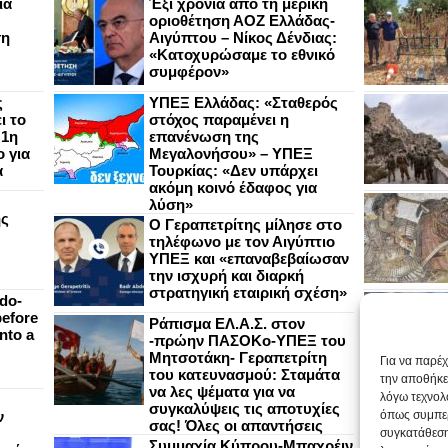
ια
Έξι χρόνια από τη μερική
οριοθέτηση ΑΟΖ Ελλάδας-
ση
Αιγύπτου – Νίκος Δένδιας:
«Κατοχυρώσαμε το εθνικό
συμφέρον»
ς
ΥΠΕΞ Ελλάδας: «Σταθερός
ι το
στόχος παραμένει η
 1η
επανένωση της
 για
Μεγαλονήσου» – ΥΠΕΞ
α
Τουρκίας: «Δεν υπάρχει
ακόμη κοινό έδαφος για
λύση»
ής
Ο Γεραπετρίτης μίλησε στο
τηλέφωνο με τον Αιγύπτιο
ΥΠΕΞ και «επαναβεβαίωσαν
την ισχυρή και διαρκή
στρατηγική εταιρική σχέση»
do-
efore
Ράπισμα ΕΛ.Α.Σ. στον
nto a
-πρώην ΠΑΣΟΚο-ΥΠΕΞ του
Μητσοτάκη- Γεραπετρίτη
Για να παρέ
του κατευνασμού: Σταμάτα
την αποθήκε
να λες ψέματα για να
λόγω τεχνολ
συγκαλύψεις τις αποτυχίες
ν
όπως συμπερ
σας! Όλες οι απαντήσεις
συγκατάθεση
Συμμαχία Κύπρου-Μπαχρέιν