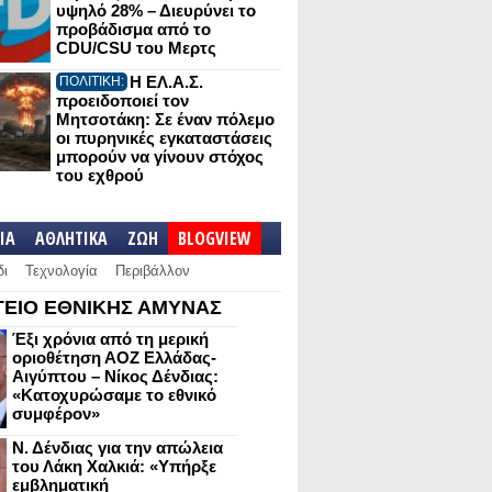
υψηλό 28% – Διευρύνει το
προβάδισμα από το
CDU/CSU του Μερτς
Η ΕΛ.Α.Σ.
ΠΟΛΙΤΙΚΗ:
προειδοποιεί τον
Μητσοτάκη: Σε έναν πόλεμο
οι πυρηνικές εγκαταστάσεις
μπορούν να γίνουν στόχος
του εχθρού
IA
ΑΘΛΗΤΙΚΑ
ΖΩΗ
BLOGVIEW
δι
Τεχνολογία
Περιβάλλον
ΕΙΟ ΕΘΝΙΚΗΣ ΑΜΥΝΑΣ
Έξι χρόνια από τη μερική
οριοθέτηση ΑΟΖ Ελλάδας-
Αιγύπτου – Νίκος Δένδιας:
«Κατοχυρώσαμε το εθνικό
συμφέρον»
Ν. Δένδιας για την απώλεια
του Λάκη Χαλκιά: «Υπήρξε
εμβληματική