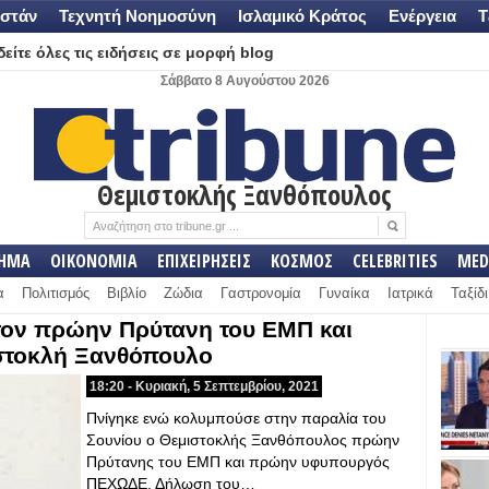
στάν
Τεχνητή Νοημοσύνη
Ισλαμικό Κράτος
Ενέργεια
Τ
είτε όλες τις ειδήσεις σε μορφή blog
Σάββατο 8 Αυγούστου 2026
Θεμιστοκλής Ξανθόπουλος
ΛΗΜΑ
ΟΙΚΟΝΟΜΙΑ
ΕΠΙΧΕΙΡΗΣΕΙΣ
ΚΟΣΜΟΣ
CELEBRITIES
MED
α
Πολιτισμός
Βιβλίο
Ζώδια
Γαστρονομία
Γυναίκα
Ιατρικά
Ταξίδι
 τον πρώην Πρύτανη του ΕΜΠ και
τοκλή Ξανθόπουλο
18:20 - Κυριακή, 5 Σεπτεμβρίου, 2021
Πνίγηκε ενώ κολυμπούσε στην παραλία του
Σουνίου ο Θεμιστοκλής Ξανθόπουλος πρώην
Πρύτανης του ΕΜΠ και πρώην υφυπουργός
ΠΕΧΩΔΕ. Δήλωση του…