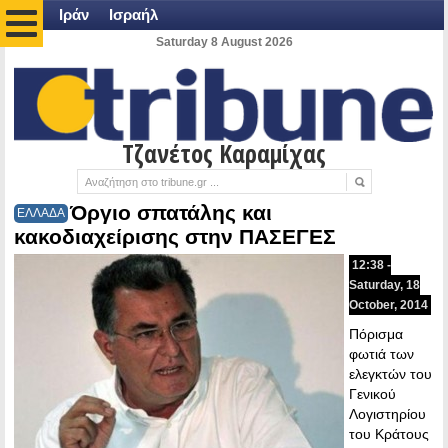
Ιράν
Ισραήλ
Saturday 8 August 2026
Τζανέτος Καραμίχας
Όργιο σπατάλης και
ΕΛΛΑΔΑ
κακοδιαχείρισης στην ΠΑΣΕΓΕΣ
12:38 -
Saturday, 18
October, 2014
Πόρισμα
φωτιά των
ελεγκτών του
Γενικού
Λογιστηρίου
του Κράτους