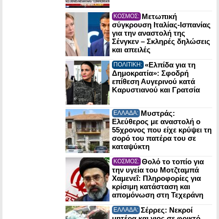
Μετωπική
ΚΟΣΜΟΣ:
σύγκρουση Ιταλίας-Ισπανίας
για την αναστολή της
Σένγκεν – Σκληρές δηλώσεις
και απειλές
«Ελπίδα για τη
ΠΟΛΙΤΙΚΗ:
Δημοκρατία»: Σφοδρή
επίθεση Αυγερινού κατά
Καρυστιανού και Γρατσία
Μυστράς:
ΕΛΛΑΔΑ:
Ελεύθερος με αναστολή ο
55χρονος που είχε κρύψει τη
σορό του πατέρα του σε
καταψύκτη
Θολό το τοπίο για
ΚΟΣΜΟΣ:
την υγεία του Μοτζταμπά
Χαμενεΐ: Πληροφορίες για
κρίσιμη κατάσταση και
απομόνωση στη Τεχεράνη
Σέρρες: Νεκροί
ΕΛΛΑΔΑ:
μητέρα και γιος σε φρικτό