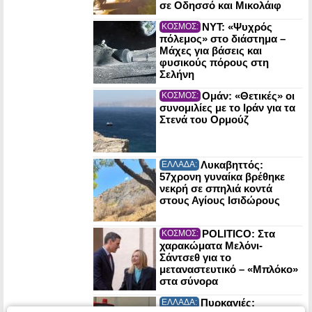
σε Οδησσό και Μικολάιφ
NYT: «Ψυχρός
ΚΟΣΜΟΣ:
πόλεμος» στο διάστημα –
Μάχες για βάσεις και
φυσικούς πόρους στη
Σελήνη
Ομάν: «Θετικές» οι
ΚΟΣΜΟΣ:
συνομιλίες με το Ιράν για τα
Στενά του Ορμούζ
Λυκαβηττός:
ΕΛΛΑΔΑ:
57χρονη γυναίκα βρέθηκε
νεκρή σε σπηλιά κοντά
στους Αγίους Ισιδώρους
POLITICO: Στα
ΚΟΣΜΟΣ:
χαρακώματα Μελόνι-
Σάντσεθ για το
μεταναστευτικό – «Μπλόκο»
στα σύνορα
Πυρκαγιές:
ΕΛΛΑΔΑ: