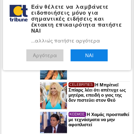
«Κόκκινος συναγερμός» σε
Εάν θέλετε να λαμβάνετε
Αττική και άλλες πέντε
ειδοποιήσεις μόνο για
περιοχές της χώρας την
Κυριακή
σημαντικές ειδήσεις και
έκτακτη επικαιρότητα πατήστε
Τραγωδία στην
ΕΛΛΑΔΑ:
ΝΑΙ
Πάρο: Νεκρό 4χρονο παιδί
σε πισίνα beach bar
...αλλιώς πατήστε αργότερα
Αργότερα
ΝΑΙ
Η 51χρονη
CELEBRITIES:
Μαρία Σολωμού με γαλάζιο
μπικίνι στην παραλία (φωτο)
Η Μπρίτνεϊ
CELEBRITIES:
Σπίαρς λέει ότι απέτυχε ως
μητέρα, επειδή ο γιος της
δεν πιστεύει στον Θεό
Η Χαμάς προσπαθεί
ΚΟΣΜΟΣ:
με τεχνάσματα να μην
αφοπλιστεί