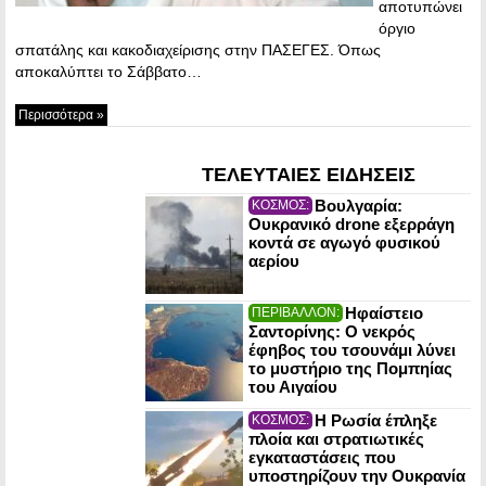
αποτυπώνει
όργιο
σπατάλης και κακοδιαχείρισης στην ΠΑΣΕΓΕΣ. Όπως
αποκαλύπτει το Σάββατο…
Περισσότερα »
ΤΕΛΕΥΤΑΙΕΣ ΕΙΔΗΣΕΙΣ
Βουλγαρία:
ΚΟΣΜΟΣ:
Ουκρανικό drone εξερράγη
κοντά σε αγωγό φυσικού
αερίου
Ηφαίστειο
ΠΕΡΙΒΑΛΛΟΝ:
Σαντορίνης: Ο νεκρός
έφηβος του τσουνάμι λύνει
το μυστήριο της Πομπηίας
του Αιγαίου
Η Ρωσία έπληξε
ΚΟΣΜΟΣ:
πλοία και στρατιωτικές
εγκαταστάσεις που
υποστηρίζουν την Ουκρανία