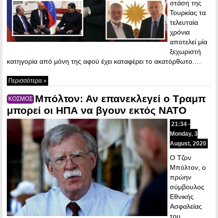
στάση της
Τουρκίας τα
τελευταία
χρόνια
αποτελεί μία
ξεχωριστή
κατηγορία από μόνη της αφού έχει καταφέρει το ακατόρθωτο….
Περισσότερα »
Μπόλτον: Αν επανεκλεγεί ο Τραμπ
ΚΟΣΜΟΣ
μπορεί οι ΗΠΑ να βγουν εκτός ΝΑΤΟ
21:34 -
Monday, 3
August, 2020
Ο Τζον
Μπόλτον, ο
πρώην
σύμβουλος
Εθνικής
Ασφαλείας
του