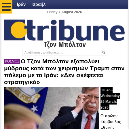
Ιράν
Ισραήλ
Friday 7 August 2026
Τζον Μπόλτον
Ο Τζον Μπόλτον εξαπολύει
ΚΟΣΜΟΣ
μύδρους κατά των χειρισμών Τραμπ στον
πόλεμο με το Ιράν: «Δεν σκέφτεται
στρατηγικά»
20:45 -
Wednesday,
25 March,
2026
Ο πρώην
Σύμβουλος
Εθνικής