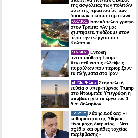
της ασφάλειας των πολιτών
ούτε της προστασίας των
δασικών οικοσυστημάτων»
Ιρανικό τελεσίγραφο
ΚΟΣΜΟΣ:
στον Τραμπ: «Αν μας
χτυπήσετε, τινάζουμε στον
αέρα την ενέργεια του
Κόλπου»
Έντονη
ΚΟΣΜΟΣ:
αντιπαράθεση Τραμπ-
Χέγκσεθ για τις ελλείψεις
πυραύλων που περιορίζουν
τα πλήγματα στο Ιράν
Στην τελική
ΕΠΙΧΕΙΡΗΣΕΙΣ:
ευθεία ο υπερ-πύργος Trump
στο Ντουμπάι: Υπεγράφη η
σύμβαση για το έργο του 1
δισ. δολαρίων
Χάρης Δούκας: «Η
ΕΛΛΑΔΑ:
καθαριότητα της Αθήνας
είναι μάχη διαρκείας – Νέα
σχέδια και ομάδες ταχείας
παρέμβασης»