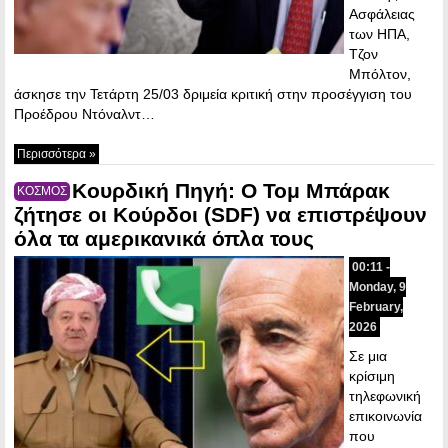
Ασφάλειας
των ΗΠΑ,
Τζον
Μπόλτον,
άσκησε την Τετάρτη 25/03 δριμεία κριτική στην προσέγγιση του
Προέδρου Ντόναλντ…
Περισσότερα »
Κουρδική Πηγή: Ο Τομ Μπάρακ
ΚΟΣΜΟΣ
ζήτησε οι Κούρδοι (SDF) να επιστρέψουν
όλα τα αμερικανικά όπλα τους
00:11 -
Monday, 9
February,
2026
Σε μια
κρίσιμη
τηλεφωνική
επικοινωνία
που