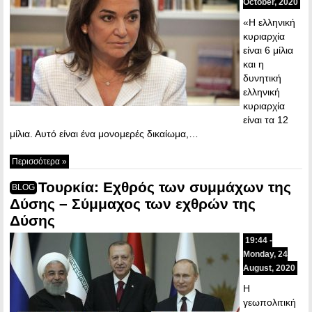
October, 2020
«Η ελληνική
κυριαρχία
είναι 6 μίλια
και η
δυνητική
ελληνική
κυριαρχία
είναι τα 12
μίλια. Αυτό είναι ένα μονομερές δικαίωμα,…
Περισσότερα »
Τουρκία: Εχθρός των συμμάχων της
BLOG
Δύσης – Σύμμαχος των εχθρών της
Δύσης
19:44 -
Monday, 24
August, 2020
Η
γεωπολιτική