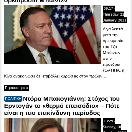
ορκωμοσία Μπάιντεν
09:17 -
Thursday, 21
January, 2021
Λίγα λεπτά
μετά την
ορκωμοσία
του Τζο
Μπάιντεν
στην
προεδρία
των ΗΠΑ, η
Κίνα ανακοίνωσε ότι επιβάλλει κυρώσεις στον πρώην…
Περισσότερα »
Ντόρα Μπακογιάννη: Στόχος του
ΠΟΛΙΤΙΚΗ
Ερντογάν το «θερμό επεισόδιο» – Πότε
είναι η πιο επικίνδυνη περίοδος
13:29 -
Sunday, 18