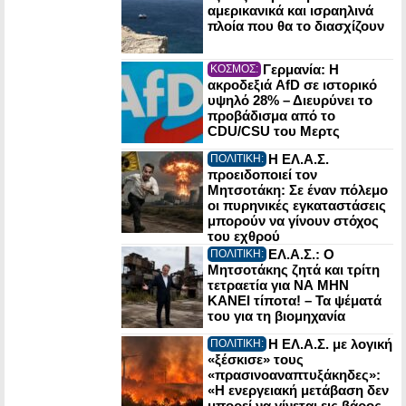
αμερικανικά και ισραηλινά
πλοία που θα το διασχίζουν
Γερμανία: Η
ΚΟΣΜΟΣ:
ακροδεξιά AfD σε ιστορικό
υψηλό 28% – Διευρύνει το
προβάδισμα από το
CDU/CSU του Μερτς
Η ΕΛ.Α.Σ.
ΠΟΛΙΤΙΚΗ:
προειδοποιεί τον
Μητσοτάκη: Σε έναν πόλεμο
οι πυρηνικές εγκαταστάσεις
μπορούν να γίνουν στόχος
του εχθρού
ΕΛ.Α.Σ.: Ο
ΠΟΛΙΤΙΚΗ:
Μητσοτάκης ζητά και τρίτη
τετραετία για ΝΑ ΜΗΝ
ΚΑΝΕΙ τίποτα! – Τα ψέματά
του για τη βιομηχανία
Η ΕΛ.Α.Σ. με λογική
ΠΟΛΙΤΙΚΗ:
«ξέσκισε» τους
«πρασινοαναπτυξάκηδες»:
«Η ενεργειακή μετάβαση δεν
μπορεί να γίνεται εις βάρος