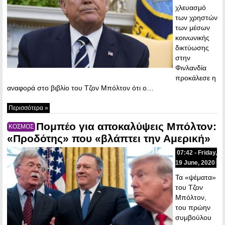
χλευασμό
των χρηστών
των μέσων
κοινωνικής
δικτύωσης
στην
Φινλανδία
προκάλεσε η
αναφορά στο βιβλίο του Τζον Μπόλτον ότι ο…
Περισσότερα »
Πομπέο για αποκαλύψεις Μπόλτον:
ΚΟΣΜΟΣ
«Προδότης» που «βλάπτει την Αμερική»
07:42 - Friday,
19 June, 2020
Τα «ψέματα»
του Τζον
Μπόλτον,
του πρώην
συμβούλου