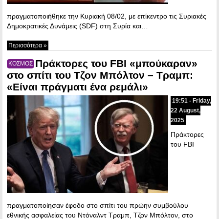
πραγματοποιήθηκε την Κυριακή 08/02, με επίκεντρο τις Συριακές
Δημοκρατικές Δυνάμεις (SDF) στη Συρία και…
Περισσότερα »
Πράκτορες του FBI «μπούκαραν»
ΚΟΣΜΟΣ
στο σπίτι του Τζον Μπόλτον – Τραμπ:
«Είναι πράγματι ένα ρεμάλι»
19:51 - Friday,
22 August,
2025
Πράκτορες
του FBI
πραγματοποίησαν έφοδο στο σπίτι του πρώην συμβούλου
εθνικής ασφαλείας του Ντόναλντ Τραμπ, Τζον Μπόλτον, στο