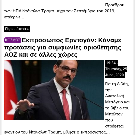
Προέδρου
των ΗΠΑ Ντόναλντ Τραμπ μέχρι τον Σεπτέμβριο του 2019,
επέκρινε…
Περισσότερα »
Εκπρόσωπος Ερντογάν: Κάναμε
ΚΟΣΜΟΣ
προτάσεις για συμφωνίες οριοθέτησης
ΑΟΖ και σε άλλες χώρες
19:34 -
Thursday, 25
June, 2020
Για τη Λιβύη,
την
Ανατολική
Μεσόγειο και
το βιβλίο του
Μπόλτον
που
στρέφεται
εναντίον του Ντόναλντ Τραμπ, μίλησε ο εκπρόσωπος…