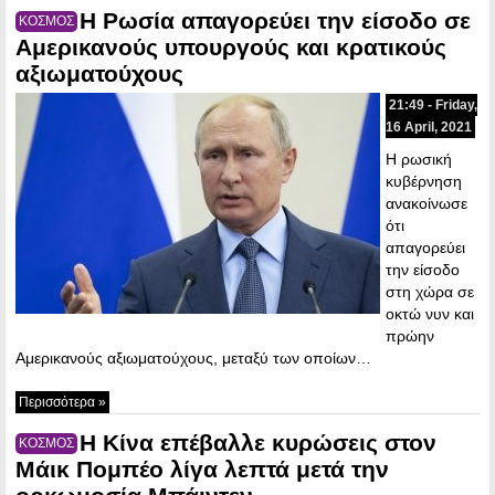
Η Ρωσία απαγορεύει την είσοδο σε
ΚΟΣΜΟΣ
Αμερικανούς υπουργούς και κρατικούς
αξιωματούχους
21:49 - Friday,
16 April, 2021
Η ρωσική
κυβέρνηση
ανακοίνωσε
ότι
απαγορεύει
την είσοδο
στη χώρα σε
οκτώ νυν και
πρώην
Αμερικανούς αξιωματούχους, μεταξύ των οποίων…
Περισσότερα »
Η Κίνα επέβαλλε κυρώσεις στον
ΚΟΣΜΟΣ
Μάικ Πομπέο λίγα λεπτά μετά την