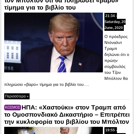
τον Μπόλτον ότι θα πληρώσει «βαρύ»
τίμημα για το βιβλίο του
21:34 -
Saturday, 20
June, 2020
Ο πρόεδρος
Ντόναλντ
Τραμπ
δηλώνει ότι ο
πρώην
σύμβουλός
του Τζον
Μπόλτον θα
πληρώσει «βαρύ» τίμημα για το βιβλίο του….
Περισσότερα »
ΗΠΑ: «Χαστούκι» στον Τραμπ από
ΚΟΣΜΟΣ
το Ομοσπονδιακό Δικαστήριο – Επιτρέπει
την κυκλοφορία του βιβλίου του Μπόλτον
19:55 -