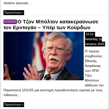
πλαίσιο έρευνας…
Περισσότερα »
Ο Τζον Μπόλτον κατακεραύνωσε
ΚΟΣΜΟΣ
τον Ερντογάν – Υπέρ των Κούρδων
15:15 -
Saturday, 11
January, 2025
Ο πρώην
σύμβουλος
Εθνικής
Ασφάλειας
των ΗΠΑ
Τζον
Μπόλτον
εξέδωσε την
Παρασκευή 10/1/25 μια αυστηρή προειδοποίηση σχετικά με τους
πιθανούς…
Περισσότερα »