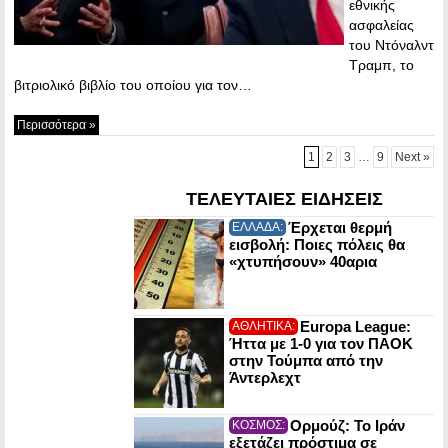
εθνικής
ασφαλείας
του Ντόναλντ
Τραμπ, το
βιτριολικό βιβλίο του οποίου για τον…
Περισσότερα »
1
2
3
…
9
Next »
ΤΕΛΕΥΤΑΙΕΣ ΕΙΔΗΣΕΙΣ
Έρχεται θερμή
ΕΛΛΑΔΑ:
εισβολή: Ποιες πόλεις θα
«χτυπήσουν» 40αρια
Europa League:
ΑΘΛΗΤΙΚΑ:
Ήττα με 1-0 για τον ΠΑΟΚ
στην Τούμπα από την
Άντερλεχτ
Ορμούζ: Το Ιράν
ΚΟΣΜΟΣ:
εξετάζει πρόστιμα σε