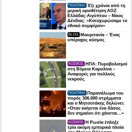
Έξι χρόνια από τη
ΠΟΛΙΤΙΚΗ:
μερική οριοθέτηση ΑΟΖ
Ελλάδας-Αιγύπτου – Νίκος
Δένδιας: «Κατοχυρώσαμε το
εθνικό συμφέρον»
Μαυριτανία – Ένας
BLOG:
υπέροχος κόσμος
ΗΠΑ: Πυροβολισμοί
ΚΟΣΜΟΣ:
στη Βόρεια Καρολίνα –
Αναφορές για πολλούς
νεκρούς
Παρανάλωμα του
ΠΟΛΙΤΙΚΗ:
πυρός 306.000 στρέμματα
και ο Μητσοτάκης δηλώνει:
«Όταν καίγεται ένα δάσος
δεν σημαίνει ότι χάνεται…»
Η Ρωσία έπληξε
ΚΟΣΜΟΣ:
τρία ακόμη εμπορικά πλοία