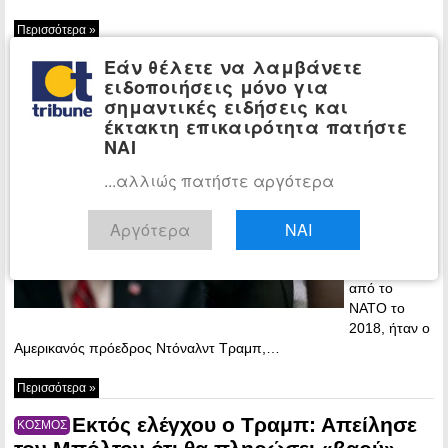
Περισσότερα »
Εάν θέλετε να λαμβάνετε
Τζον Μπόλτον: Ο Ντόναλντ Τραμπ
ΚΟΣΜΟΣ
ειδοποιήσεις μόνο για
ήθελε να βγάλει τις ΗΠΑ από το ΝΑΤΟ
σημαντικές ειδήσεις και
09:23 -
έκτακτη επικαιρότητα πατήστε
Wednesday,
ΝΑΙ
24 June, 2020
...αλλιώς πατήστε αργότερα
Έτοιμος να
ανακοινώσει
Αργότερα
ΝΑΙ
πως η χώρα
του θα
αποχωρούσε
από το
NATO το
2018, ήταν ο
Αμερικανός πρόεδρος Ντόναλντ Τραμπ,…
Περισσότερα »
Εκτός ελέγχου ο Τραμπ: Απείλησε
ΚΟΣΜΟΣ