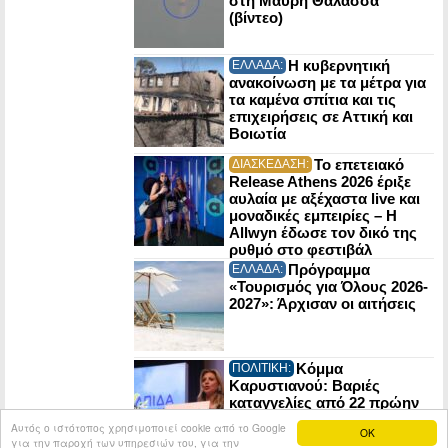
στη Μαύρη Θάλασσα
(βίντεο)
Η κυβερνητική
ΕΛΛΑΔΑ:
ανακοίνωση με τα μέτρα για
τα καμένα σπίτια και τις
επιχειρήσεις σε Αττική και
Βοιωτία
Το επετειακό
ΔΙΑΣΚΕΔΑΣΗ:
Release Athens 2026 έριξε
αυλαία με αξέχαστα live και
μοναδικές εμπειρίες – Η
Allwyn έδωσε τον δικό της
ρυθμό στο φεστιβάλ
Πρόγραμμα
ΕΛΛΑΔΑ:
«Τουρισμός για Όλους 2026-
2027»: Άρχισαν οι αιτήσεις
Κόμμα
ΠΟΛΙΤΙΚΗ:
Καρυστιανού: Βαριές
καταγγελίες από 22 πρώην
στελέχη της Ελπίδας για τη
Αυτός ο ιστότοπος χρησιμοποιεί cookie από το Google
OK
Δημοκρατία
για την παροχή των υπηρεσιών του, για την