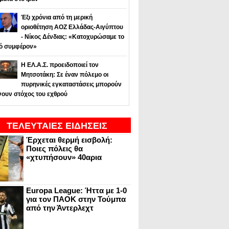
Έξι χρόνια από τη μερική
οριοθέτηση ΑΟΖ Ελλάδας-Αιγύπτου
- Νίκος Δένδιας: «Κατοχυρώσαμε το
κό συμφέρον»
Η ΕΛ.Α.Σ. προειδοποιεί τον
Μητσοτάκη: Σε έναν πόλεμο οι
πυρηνικές εγκαταστάσεις μπορούν
νουν στόχος του εχθρού
ΤΕΛΕΥΤΑΙΕΣ ΕΙΔΗΣΕΙΣ
Έρχεται θερμή εισβολή:
Ποιες πόλεις θα
«χτυπήσουν» 40αρια
Europa League: Ήττα με 1-0
για τον ΠΑΟΚ στην Τούμπα
από την Άντερλεχτ