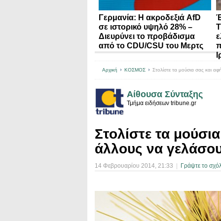
Γερμανία: Η ακροδεξιά AfD
Έ
σε ιστορικό υψηλό 28% –
Τ
Διευρύνει το προβάδισμα
ε
από το CDU/CSU του Μερτς
π
Ι
Αρχική
ΚΟΣΜΟΣ
Στολίστε τα μούσια σας και αφ
Αίθουσα Σύνταξης
Τμήμα ειδήσεων tribune.gr
Στολίστε τα μούσια
άλλους να γελάσο
14 Φεβρουαρίου 2014
, 21:33
|
Γράψτε το σχόλ