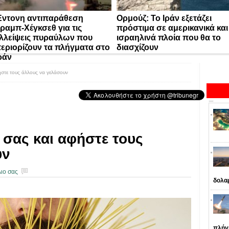
ντονη αντιπαράθεση
Ορμούζ: Το Ιράν εξετάζει
ραμπ-Χέγκσεθ για τις
πρόστιμα σε αμερικανικά και
λλείψεις πυραύλων που
ισραηλινά πλοία που θα το
εριορίζουν τα πλήγματα στο
διασχίζουν
ράν
ήστε τους άλλους να γελάσουν
 σας και αφήστε τους
υν
ιο σας
δολα
πλήγ