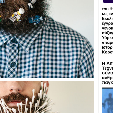
του Η
ως «ν
Εκκλη
έγγρα
γενοκ
σύζυγ
Υόρκη
«παρα
ιστορ
Κορσ
Η An
Τεχν
σύντ
ανθρ
παγκ