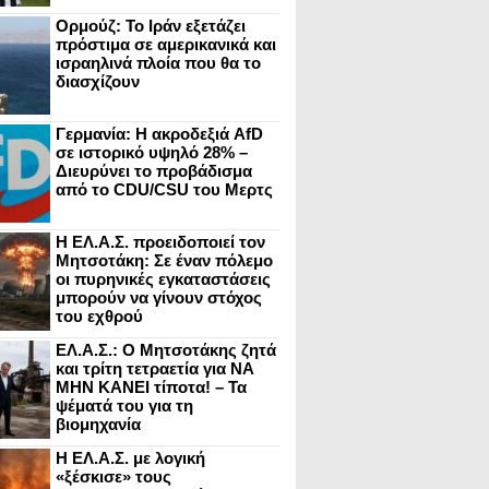
Ορμούζ: Το Ιράν εξετάζει
πρόστιμα σε αμερικανικά και
ισραηλινά πλοία που θα το
διασχίζουν
Γερμανία: Η ακροδεξιά AfD
σε ιστορικό υψηλό 28% –
Διευρύνει το προβάδισμα
από το CDU/CSU του Μερτς
Η ΕΛ.Α.Σ. προειδοποιεί τον
Μητσοτάκη: Σε έναν πόλεμο
οι πυρηνικές εγκαταστάσεις
μπορούν να γίνουν στόχος
του εχθρού
ΕΛ.Α.Σ.: Ο Μητσοτάκης ζητά
και τρίτη τετραετία για ΝΑ
ΜΗΝ ΚΑΝΕΙ τίποτα! – Τα
ψέματά του για τη
βιομηχανία
Η ΕΛ.Α.Σ. με λογική
«ξέσκισε» τους