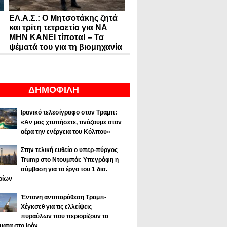
ΕΛ.Α.Σ.: Ο Μητσοτάκης ζητά
και τρίτη τετραετία για ΝΑ
ΜΗΝ ΚΑΝΕΙ τίποτα! – Τα
ψέματά του για τη βιομηχανία
ΔΗΜΟΦΙΛΗ
Ιρανικό τελεσίγραφο στον Τραμπ:
«Αν μας χτυπήσετε, τινάζουμε στον
αέρα την ενέργεια του Κόλπου»
Στην τελική ευθεία ο υπερ-πύργος
Trump στο Ντουμπάι: Υπεγράφη η
σύμβαση για το έργο του 1 δισ.
ρίων
Έντονη αντιπαράθεση Τραμπ-
Χέγκσεθ για τις ελλείψεις
πυραύλων που περιορίζουν τα
ματα στο Ιράν