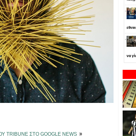
εθνι
να γί
ΤΟΥ TRIBUNE ΣΤΟ GOOGLE NEWS