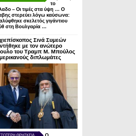
το
...
λαδο – Οι τιμές στα ύψη
Ο
αβης στερεύει λόγω καύσωνα:
λύφθηκε σκελετός γιγάντιου
...
ύθ στη Βουλγαρία
χιεπίσκοπος Σινά Συμεών
ντήθηκε με τον ανώτερο
ουλο του Τραμπ Μ. Μπούλος
Αμερικανούς διπλωμάτες
Ο
ΣΣΟΤΕΡΗ ΘΡΗΣΚΕΙΑ