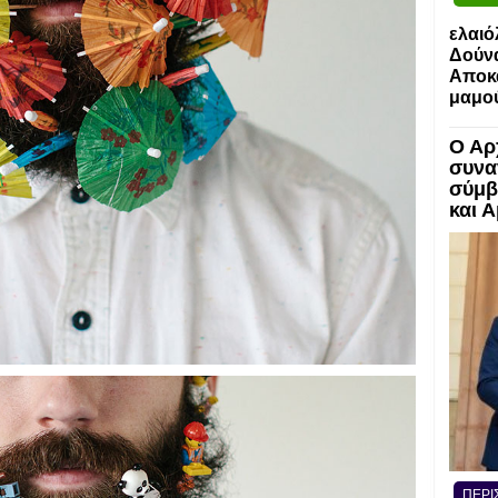
ελαιό
Δούν
Αποκα
μαμο
Ο Αρ
συνα
σύμβ
και 
ΠΕΡΙ