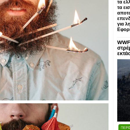
τα ελ
τα ει
αποτα
επενδ
για λ
Εφορί
WWF:
στρέ
εκτά
ΠΕΡΙ