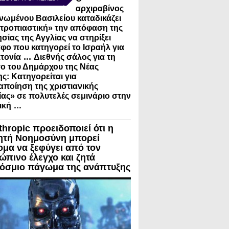
αρχιραβίνος
νωμένου Βασιλείου καταδικάζει
τροπιαστική» την απόφαση της
σίας της Αγγλίας να στηρίξει
φο που κατηγορεί το Ισραήλ για
...
τονία
Διεθνής σάλος για τη
ο του Δημάρχου της Νέας
ς: Κατηγορείται για
ποίηση της χριστιανικής
ίας» σε πολυτελές σεμινάριο στην
...
ική
thropic προειδοποιεί ότι η
ητή Νοημοσύνη μπορεί
ομα να ξεφύγει από τον
ώπινο έλεγχο και ζητά
όσμιο πάγωμα της ανάπτυξης