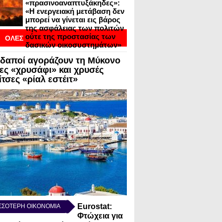
«πρασινοαναπτυξάκηδες»:
«Η ενεργειακή μετάβαση δεν
μπορεί να γίνεται εις βάρος
της ασφάλειας των πολιτών
ούτε της προστασίας των
ΟΛΕΣ
δασικών οικοσυστημάτων»
ΟΙ
δαποί αγοράζουν τη Μύκονο
ΣΕΙΣ ΣΕ BLOGVIEW
λες «χρυσάφι» και χρυσές
τσες «ρίαλ εστέιτ»
Eurostat:
ΣΣΟΤΕΡΗ ΟΙΚΟΝΟΜΙΑ
Φτώχεια για