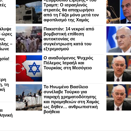
τές
Τραμπ: Ο ισραηλινός
στρατός θα αποχωρήσει
από τη Γάζα μόνο μετά τον
αφοπλισμό της Χαμάς
άλυψε
Πακιστάν: 14 νεκροί από
8 ώρες
βομβιστική επίθεση
ους
αυτοκτονίας σε
ολης –
συγκέντρωση κατά του
ίωνε
εξτρεμισμού
Ο αναδυόμενος Ψυχρός
ησία!
Πόλεμος Ισραήλ και
Τουρκίας στη Μεσόγειο
ερη
, τη
Το Ηνωμένο Βασίλειο
ική
συνέλαβε Τούρκο για
παροχή χρηματοδότησης
και προμηθειών στη Χαμάς
ως δήθεν… ανθρωπιστική
αι
βοήθεια
ληνική