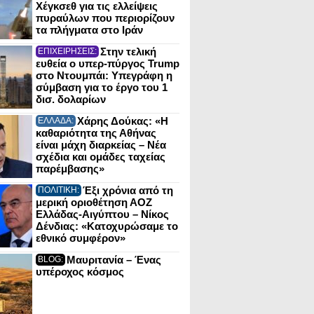
Χέγκσεθ για τις ελλείψεις
πυραύλων που περιορίζουν
τα πλήγματα στο Ιράν
Στην τελική
ΕΠΙΧΕΙΡΗΣΕΙΣ:
ευθεία ο υπερ-πύργος Trump
στο Ντουμπάι: Υπεγράφη η
σύμβαση για το έργο του 1
δισ. δολαρίων
Χάρης Δούκας: «Η
ΕΛΛΑΔΑ:
καθαριότητα της Αθήνας
είναι μάχη διαρκείας – Νέα
σχέδια και ομάδες ταχείας
παρέμβασης»
Έξι χρόνια από τη
ΠΟΛΙΤΙΚΗ:
μερική οριοθέτηση ΑΟΖ
Ελλάδας-Αιγύπτου – Νίκος
Δένδιας: «Κατοχυρώσαμε το
εθνικό συμφέρον»
Μαυριτανία – Ένας
BLOG:
υπέροχος κόσμος