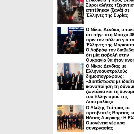
Σύροι αλήτες τζιχαντισ
επιτέθηκαν (ξανά) σε
Έλληνες της Συρίας
Ο Νίκος Δένδιας αποκ
ότι πήγε στη Μόσχα 4
πριν τον πόλεμο για τ
Έλληνες της Μαριούπ
Ο Λαβρόφ τον διαβεβα
ότι μία εισβολή στην
Ουκρανία θα ήταν ανο
Ο Νίκος Δένδιας με
Ελληνοαυστραλούς
δημοσιογράφους:
«Διαπίστωσα με ιδιαίτ
ικανοποίηση τη δύναμη
ζωντάνια και τη δυναμ
του Ελληνισμού της
Αυστραλίας»
Ο Αλέξης Τσίπρας σε
πρεσβευτές Βόρειας κ
Νότιας Αμερικής: Η Ελ
Ομογένεια γέφυρα
συνεργασίας