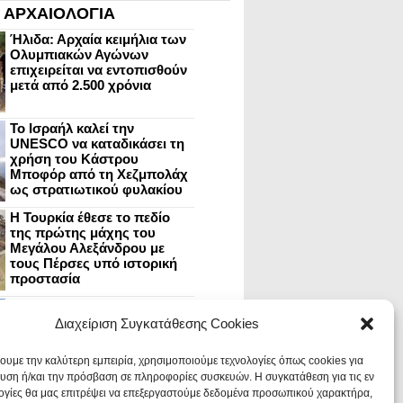
ΑΡΧΑΙΟΛΟΓΙΑ
Ήλιδα: Αρχαία κειμήλια των
Ολυμπιακών Αγώνων
επιχειρείται να εντοπισθούν
μετά από 2.500 χρόνια
Το Ισραήλ καλεί την
UNESCO να καταδικάσει τη
χρήση του Κάστρου
Μποφόρ από τη Χεζμπολάχ
ως στρατιωτικού φυλακίου
Η Τουρκία έθεσε το πεδίο
της πρώτης μάχης του
Μεγάλου Αλεξάνδρου με
τους Πέρσες υπό ιστορική
προστασία
Μυστράς: Aνακαίνιση του
ανακτόρου στην
Διαχείριση Συγκατάθεσης Cookies
καστροπολιτεία και εκθέσεις
στο Παλάτι των Δεσποτών
χουμε την καλύτερη εμπειρία, χρησιμοποιούμε τεχνολογίες όπως cookies για
υση ή/και την πρόσβαση σε πληροφορίες συσκευών. Η συγκατάθεση για τις εν
ογίες θα μας επιτρέψει να επεξεργαστούμε δεδομένα προσωπικού χαρακτήρα,
Οι Νεάντερταλ έκαναν