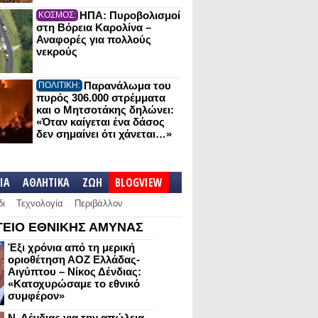
ΗΠΑ: Πυροβολισμοί
ΚΟΣΜΟΣ:
στη Βόρεια Καρολίνα –
Αναφορές για πολλούς
νεκρούς
Παρανάλωμα του
ΠΟΛΙΤΙΚΗ:
πυρός 306.000 στρέμματα
και ο Μητσοτάκης δηλώνει:
«Όταν καίγεται ένα δάσος
δεν σημαίνει ότι χάνεται…»
IA
ΑΘΛΗΤΙΚΑ
ΖΩΗ
BLOGVIEW
δι
Τεχνολογία
Περιβάλλον
ΕΙΟ ΕΘΝΙΚΗΣ ΑΜΥΝΑΣ
Έξι χρόνια από τη μερική
οριοθέτηση ΑΟΖ Ελλάδας-
Αιγύπτου – Νίκος Δένδιας:
«Κατοχυρώσαμε το εθνικό
συμφέρον»
Ν. Δένδιας για την απώλεια