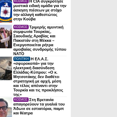
Η CIA συγκρότησε
ΚΟΣΜΟΣ:
μυστικά ειδική ομάδα για την
άσκηση πιέσεων με στόχο
την αλλαγή καθεστώτος
στην Κούβα
Τριμερής αμυντική
ΚΟΣΜΟΣ:
συμφωνία Τουρκίας,
Σαουδικής Αραβίας και
Πακιστάν στη Μέκκα –
Ενεργοποιείται ρήτρα
αμοιβαίας συνδρομής τύπου
NATO
Η ΕΛ.Α.Σ.
ΠΟΛΙΤΙΚΗ:
«σφυροκοπά» για την
ηλεκτρική διασύνδεση
Ελλάδας-Κύπρου: «Ο κ.
Μητσοτάκης δεν διαθέτει
στρατηγική με αρχή, μέση
και τέλος απέναντι στην
Τουρκία και τις προκλήσεις
της»
Στη Βρετανία
ΚΟΣΜΟΣ:
απαγορεύουν τα γυαλιά του
Άδωνι σε εστιατόρια, παμπ
και θέατρα