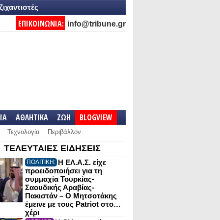
ζιχαντιστές
ΕΠΙΚΟΙΝΩΝΙΑ:
info@tribune.gr
IA
ΑΘΛΗΤΙΚΑ
ΖΩΗ
BLOGVIEW
Τεχνολογία
Περιβάλλον
ΤΕΛΕΥΤΑΙΕΣ ΕΙΔΗΣΕΙΣ
Η ΕΛ.Α.Σ. είχε
ΠΟΛΙΤΙΚΗ:
προειδοποιήσει για τη
συμμαχία Τουρκίας-
Σαουδικής Αραβίας-
Πακιστάν – Ο Μητσοτάκης
έμεινε με τους Patriot στο…
χέρι