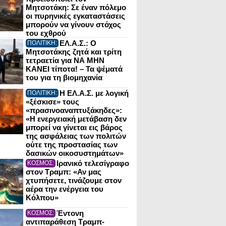
Μητσοτάκη: Σε έναν πόλεμο
οι πυρηνικές εγκαταστάσεις
μπορούν να γίνουν στόχος
του εχθρού
ΕΛ.Α.Σ.: Ο
ΠΟΛΙΤΙΚΗ:
Μητσοτάκης ζητά και τρίτη
τετραετία για ΝΑ ΜΗΝ
ΚΑΝΕΙ τίποτα! – Τα ψέματά
του για τη βιομηχανία
Η ΕΛ.Α.Σ. με λογική
ΠΟΛΙΤΙΚΗ:
«ξέσκισε» τους
«πρασινοαναπτυξάκηδες»:
«Η ενεργειακή μετάβαση δεν
μπορεί να γίνεται εις βάρος
της ασφάλειας των πολιτών
ούτε της προστασίας των
δασικών οικοσυστημάτων»
Ιρανικό τελεσίγραφο
ΚΟΣΜΟΣ:
στον Τραμπ: «Αν μας
χτυπήσετε, τινάζουμε στον
αέρα την ενέργεια του
Κόλπου»
Έντονη
ΚΟΣΜΟΣ:
αντιπαράθεση Τραμπ-