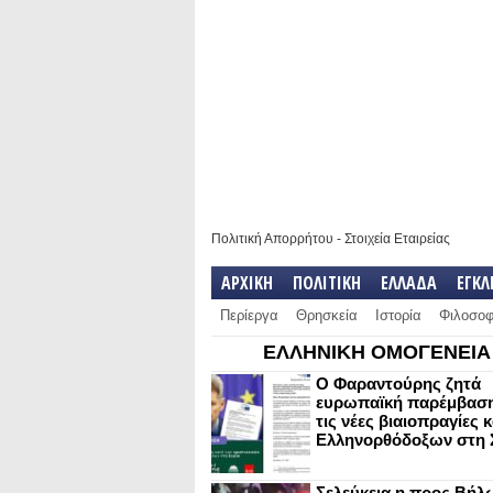
Πολιτική Απορρήτου
-
Στοιχεία Εταιρείας
ΑΡΧΙΚΗ
ΠΟΛΙΤΙΚΗ
ΕΛΛΑΔΑ
ΕΓΚ
Περίεργα
Θρησκεία
Ιστορία
Φιλοσοφ
ΕΛΛΗΝΙΚΗ ΟΜΟΓΕΝΕΙΑ
Ο Φαραντούρης ζητά
ευρωπαϊκή παρέμβαση
τις νέες βιαιοπραγίες 
Ελληνορθόδοξων στη 
Σελεύκεια η προς Βήλ