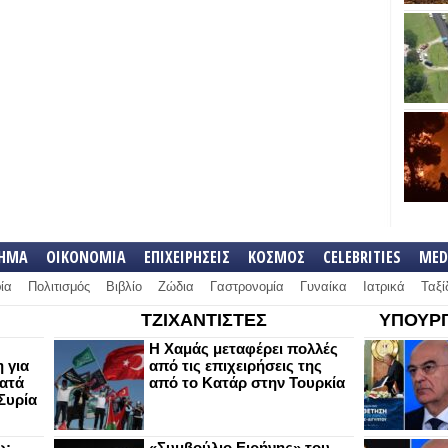
ΛΗΜΑ
ΟΙΚΟΝΟΜΙΑ
ΕΠΙΧΕΙΡΗΣΕΙΣ
ΚΟΣΜΟΣ
CELEBRITIES
MED
ία
Πολιτισμός
Βιβλίο
Ζώδια
Γαστρονομία
Γυναίκα
Ιατρικά
Ταξί
ΤΖΙΧΑΝΤΙΣΤΕΣ
ΥΠΟΥΡΓ
Η Χαμάς μεταφέρει πολλές
 για
από τις επιχειρήσεις της
κατά
από το Κατάρ στην Τουρκία
Συρία
ω:
«Συμβούλιο Ειρήνης» του