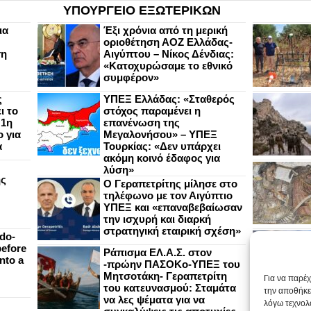
ΥΠΟΥΡΓΕΙΟ ΕΞΩΤΕΡΙΚΩΝ
ια
Έξι χρόνια από τη μερική
οριοθέτηση ΑΟΖ Ελλάδας-
ση
Αιγύπτου – Νίκος Δένδιας:
«Κατοχυρώσαμε το εθνικό
συμφέρον»
ς
ΥΠΕΞ Ελλάδας: «Σταθερός
ι το
στόχος παραμένει η
 1η
επανένωση της
 για
Μεγαλονήσου» – ΥΠΕΞ
α
Τουρκίας: «Δεν υπάρχει
ακόμη κοινό έδαφος για
λύση»
ής
Ο Γεραπετρίτης μίλησε στο
τηλέφωνο με τον Αιγύπτιο
ΥΠΕΞ και «επαναβεβαίωσαν
την ισχυρή και διαρκή
στρατηγική εταιρική σχέση»
do-
efore
Ράπισμα ΕΛ.Α.Σ. στον
nto a
-πρώην ΠΑΣΟΚο-ΥΠΕΞ του
Μητσοτάκη- Γεραπετρίτη
Για να παρέ
του κατευνασμού: Σταμάτα
την αποθήκε
να λες ψέματα για να
λόγω τεχνολ