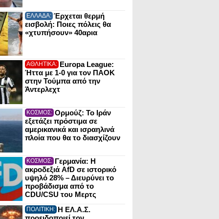
Έρχεται θερμή
ΕΛΛΑΔΑ:
εισβολή: Ποιες πόλεις θα
«χτυπήσουν» 40αρια
Europa League:
ΑΘΛΗΤΙΚΑ:
Ήττα με 1-0 για τον ΠΑΟΚ
στην Τούμπα από την
Άντερλεχτ
Ορμούζ: Το Ιράν
ΚΟΣΜΟΣ:
εξετάζει πρόστιμα σε
αμερικανικά και ισραηλινά
πλοία που θα το διασχίζουν
Γερμανία: Η
ΚΟΣΜΟΣ:
ακροδεξιά AfD σε ιστορικό
υψηλό 28% – Διευρύνει το
προβάδισμα από το
CDU/CSU του Μερτς
Η ΕΛ.Α.Σ.
ΠΟΛΙΤΙΚΗ:
προειδοποιεί τον