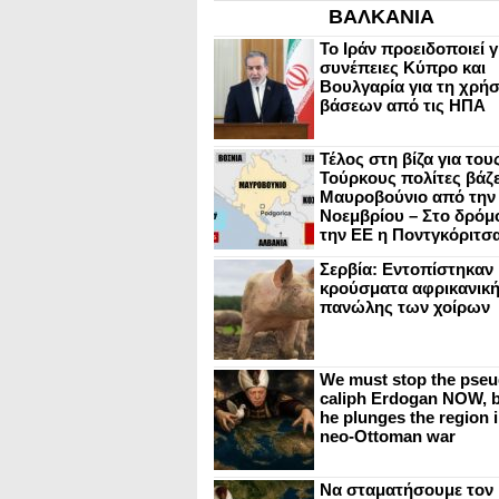
ΒΑΛΚΑΝΙΑ
Το Ιράν προειδοποιεί γ
συνέπειες Κύπρο και
Βουλγαρία για τη χρή
βάσεων από τις ΗΠΑ
Τέλος στη βίζα για του
Τούρκους πολίτες βάζε
Μαυροβούνιο από την
Νοεμβρίου – Στο δρόμο
την ΕΕ η Ποντγκόριτσ
Σερβία: Εντοπίστηκαν
κρούσματα αφρικανικ
πανώλης των χοίρων
We must stop the pseu
caliph Erdogan NOW, b
he plunges the region i
neo-Ottoman war
Να σταματήσουμε τον