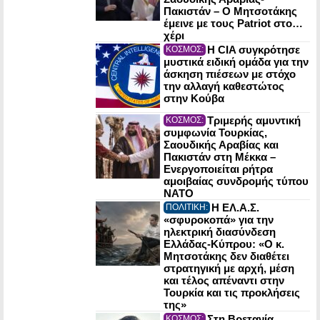
Πακιστάν – Ο Μητσοτάκης
έμεινε με τους Patriot στο…
χέρι
Η CIA συγκρότησε
ΚΟΣΜΟΣ:
μυστικά ειδική ομάδα για την
άσκηση πιέσεων με στόχο
την αλλαγή καθεστώτος
στην Κούβα
Τριμερής αμυντική
ΚΟΣΜΟΣ:
συμφωνία Τουρκίας,
Σαουδικής Αραβίας και
Πακιστάν στη Μέκκα –
Ενεργοποιείται ρήτρα
αμοιβαίας συνδρομής τύπου
NATO
Η ΕΛ.Α.Σ.
ΠΟΛΙΤΙΚΗ:
«σφυροκοπά» για την
ηλεκτρική διασύνδεση
Ελλάδας-Κύπρου: «Ο κ.
Μητσοτάκης δεν διαθέτει
στρατηγική με αρχή, μέση
και τέλος απέναντι στην
Τουρκία και τις προκλήσεις
της»
Στη Βρετανία
ΚΟΣΜΟΣ: