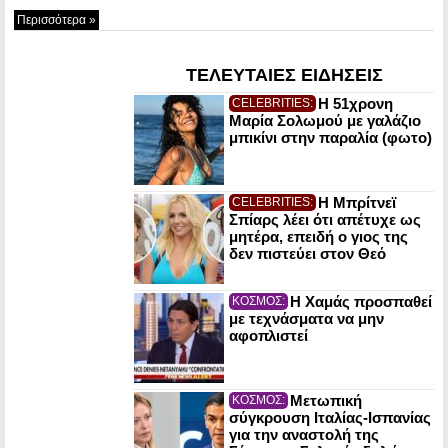
Περισσότερα »
ΤΕΛΕΥΤΑΙΕΣ ΕΙΔΗΣΕΙΣ
Η 51χρονη
CELEBRITIES:
Μαρία Σολωμού με γαλάζιο
μπικίνι στην παραλία (φωτο)
Η Μπρίτνεϊ
CELEBRITIES:
Σπίαρς λέει ότι απέτυχε ως
μητέρα, επειδή ο γιος της
δεν πιστεύει στον Θεό
Η Χαμάς προσπαθεί
ΚΟΣΜΟΣ:
με τεχνάσματα να μην
αφοπλιστεί
Μετωπική
ΚΟΣΜΟΣ:
σύγκρουση Ιταλίας-Ισπανίας
για την αναστολή της