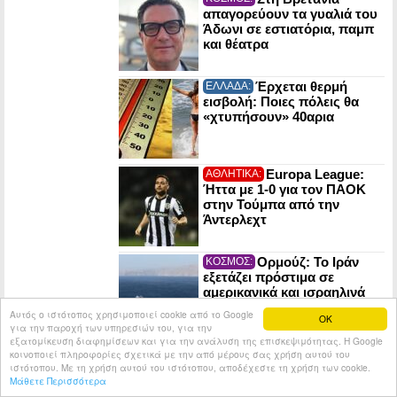
απαγορεύουν τα γυαλιά του
Άδωνι σε εστιατόρια, παμπ
και θέατρα
Έρχεται θερμή
ΕΛΛΑΔΑ:
εισβολή: Ποιες πόλεις θα
«χτυπήσουν» 40αρια
Europa League:
ΑΘΛΗΤΙΚΑ:
Ήττα με 1-0 για τον ΠΑΟΚ
στην Τούμπα από την
Άντερλεχτ
Ορμούζ: Το Ιράν
ΚΟΣΜΟΣ:
εξετάζει πρόστιμα σε
αμερικανικά και ισραηλινά
πλοία που θα το διασχίζουν
Αυτός ο ιστότοπος χρησιμοποιεί cookie από το Google
OK
για την παροχή των υπηρεσιών του, για την
εξατομίκευση διαφημίσεων και για την ανάλυση της επισκεψιμότητας. Η Google
κοινοποιεί πληροφορίες σχετικά με την από μέρους σας χρήση αυτού του
© 2026
Tribune.gr
All rights reserved.
Entries RSS
ιστότοπου. Με τη χρήση αυτού του ιστότοπου, αποδέχεστε τη χρήση των cookie.
Μάθετε Περισσότερα
Κατασκευή Ιστοσελίδων tcp.gr Project - V2