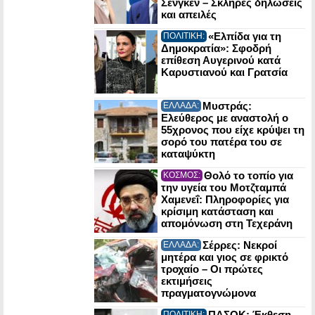
Σένγκεν – Σκληρές δηλώσεις
και απειλές
«Ελπίδα για τη
ΠΟΛΙΤΙΚΗ:
Δημοκρατία»: Σφοδρή
επίθεση Αυγερινού κατά
Καρυστιανού και Γρατσία
Μυστράς:
ΕΛΛΑΔΑ:
Ελεύθερος με αναστολή ο
55χρονος που είχε κρύψει τη
σορό του πατέρα του σε
καταψύκτη
Θολό το τοπίο για
ΚΟΣΜΟΣ:
την υγεία του Μοτζταμπά
Χαμενεΐ: Πληροφορίες για
κρίσιμη κατάσταση και
απομόνωση στη Τεχεράνη
Σέρρες: Νεκροί
ΕΛΛΑΔΑ:
μητέρα και γιος σε φρικτό
τροχαίο – Οι πρώτες
εκτιμήσεις
πραγματογνώμονα
ΠΑΣΟΚ: Έκθεση-
ΠΟΛΙΤΙΚΗ: