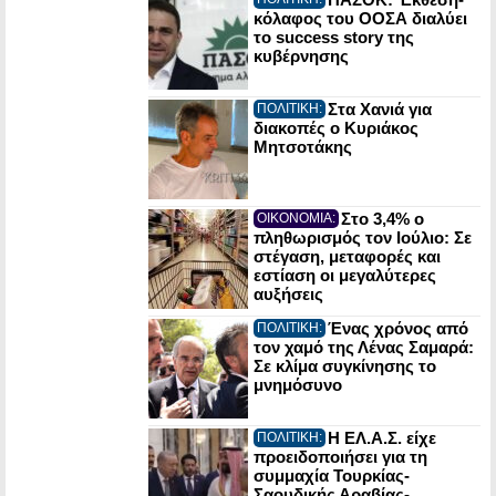
κόλαφος του ΟΟΣΑ διαλύει
το success story της
κυβέρνησης
Στα Χανιά για
ΠΟΛΙΤΙΚΗ:
διακοπές ο Κυριάκος
Μητσοτάκης
Στο 3,4% ο
ΟΙΚΟΝΟΜΙΑ:
πληθωρισμός τον Ιούλιο: Σε
στέγαση, μεταφορές και
εστίαση οι μεγαλύτερες
αυξήσεις
Ένας χρόνος από
ΠΟΛΙΤΙΚΗ:
τον χαμό της Λένας Σαμαρά:
Σε κλίμα συγκίνησης το
μνημόσυνο
Η ΕΛ.Α.Σ. είχε
ΠΟΛΙΤΙΚΗ:
προειδοποιήσει για τη
συμμαχία Τουρκίας-
Σαουδικής Αραβίας-