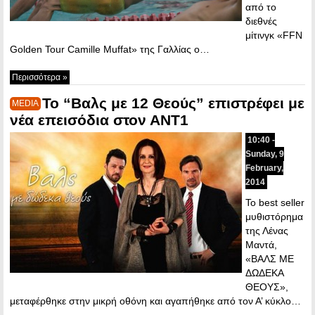
από το
διεθνές
μίτινγκ «FFN
Golden Tour Camille Muffat» της Γαλλίας ο…
Περισσότερα »
To “Βαλς με 12 Θεούς” επιστρέφει με
MEDIA
νέα επεισόδια στον ΑΝΤ1
10:40 -
Sunday, 9
February,
2014
Το best seller
μυθιστόρημα
της Λένας
Μαντά,
«ΒΑΛΣ ΜΕ
ΔΩΔΕΚΑ
ΘΕΟΥΣ»,
μεταφέρθηκε στην μικρή οθόνη και αγαπήθηκε από τον Α’ κύκλο…