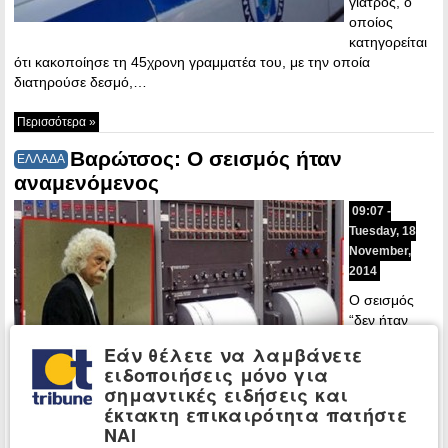
γιατρός, ο
οποίος
κατηγορείται
ότι κακοποίησε τη 45χρονη γραμματέα του, με την οποία
διατηρούσε δεσμό,…
Περισσότερα »
Βαρώτσος: Ο σεισμός ήταν
ΕΛΛΑΔΑ
αναμενόμενος
09:07 -
Tuesday, 18
November,
2014
Ο σεισμός
“δεν ήταν
κάτι που μας
Εάν θέλετε να λαμβάνετε
εξέπληξε, το
ειδοποιήσεις μόνο για
αναμέναμε”,
σημαντικές ειδήσεις και
δήλωσε
έκτακτη επικαιρότητα πατήστε
χαρακτηριστικά ο Παναγιώτης Βαρώτσος, στην τηλεόραση του
ΝΑΙ
ΑΝΤ1. Από…