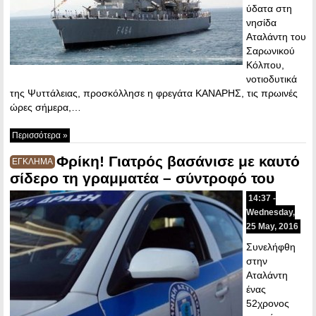
ύδατα στη
νησίδα
Αταλάντη του
Σαρωνικού
Κόλπου,
νοτιοδυτικά
της Ψυττάλειας, προσκόλλησε η φρεγάτα ΚΑΝΑΡΗΣ, τις πρωινές
ώρες σήμερα,…
Περισσότερα »
Φρίκη! Γιατρός βασάνισε με καυτό
ΕΓΚΛΗΜΑ
σίδερο τη γραμματέα – σύντροφό του
14:37 -
Wednesday,
25 May, 2016
Συνελήφθη
στην
Αταλάντη
ένας
52χρονος