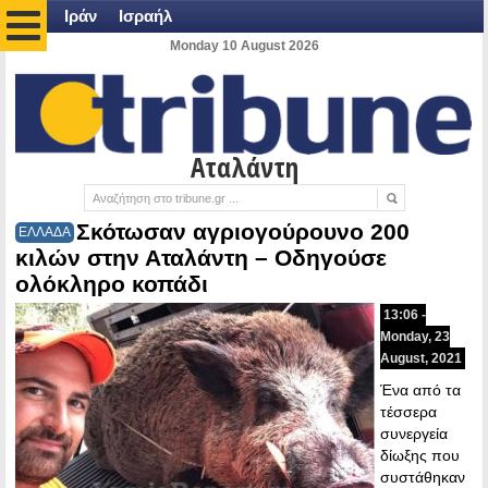
Ιράν
Ισραήλ
Monday 10 August 2026
Αταλάντη
Σκότωσαν αγριογούρουνο 200
ΕΛΛΑΔΑ
κιλών στην Αταλάντη – Οδηγούσε
ολόκληρο κοπάδι
13:06 -
Monday, 23
August, 2021
Ένα από τα
τέσσερα
συνεργεία
δίωξης που
συστάθηκαν