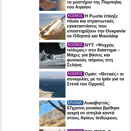
το μυστήριο της Πομπηίας
του Αιγαίου
Η Ρωσία έπληξε
ΚΟΣΜΟΣ:
πλοία και στρατιωτικές
εγκαταστάσεις που
υποστηρίζουν την Ουκρανία
σε Οδησσό και Μικολάιφ
NYT: «Ψυχρός
ΚΟΣΜΟΣ:
πόλεμος» στο διάστημα –
Μάχες για βάσεις και
φυσικούς πόρους στη
Σελήνη
Ομάν: «Θετικές» οι
ΚΟΣΜΟΣ:
συνομιλίες με το Ιράν για τα
Στενά του Ορμούζ
Λυκαβηττός:
ΕΛΛΑΔΑ:
57χρονη γυναίκα βρέθηκε
νεκρή σε σπηλιά κοντά
στους Αγίους Ισιδώρους