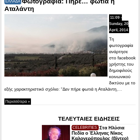
Φωτογραφία: Πήρε… φωτιά η
ΕΛΛΑΔΑ
Αταλάντη
11:09 -
Sunday, 20
April, 2014
Τη
φωτογραφία
ανάρτησε
στο facebook
χρήστης του
δημοφιλούς
κοινωνικού
δικτύου με το
εξής χαρακτηριστικό σχόλιο: “Δεν πήρε φωτιά η Αταλάντη,…
Περισσότερα »
ΤΕΛΕΥΤΑΙΕΣ ΕΙΔΗΣΕΙΣ
Στα Ηλύσια
CELEBRITIES:
Πεδία ο Έλληνας Νίκος
Καλογερόπουλος (βίντεο)