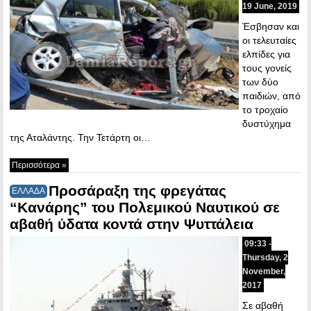
19 June, 2019
Έσβησαν και
οι τελευταίες
ελπίδες για
τους γονείς
των δύο
παιδιών, από
το τροχαίο
δυστύχημα
της Αταλάντης. Την Τετάρτη οι…
Περισσότερα »
Προσάραξη της φρεγάτας
ΕΛΛΑΔΑ
“Κανάρης” του Πολεμικού Ναυτικού σε
αβαθή ύδατα κοντά στην Ψυττάλεια
09:33 -
Thursday, 2
November,
2017
Σε αβαθή