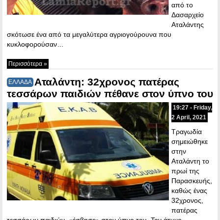
από το
Δασαρχείο
Αταλάντης
σκότωσε ένα από τα μεγαλύτερα αγριογούρουνα που
κυκλοφορούσαν…
Περισσότερα »
Αταλάντη: 32χρονος πατέρας
ΕΛΛΑΔΑ
τεσσάρων παιδιών πέθανε στον ύπνο του
19:27 - Friday,
2 April, 2021
Tραγωδία
σημειώθηκε
στην
Αταλάντη το
πρωί της
Παρασκευής,
καθώς ένας
32χρονος,
πατέρας
τεσσάρων παιδιών, «έσβησε» στον ύπνο του. Τον άτυχο…