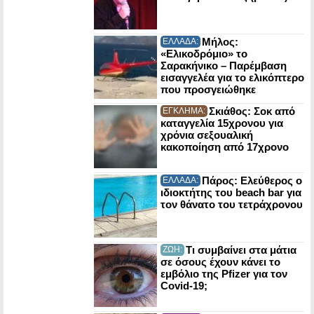
Μήλος:
ΕΛΛΑΔΑ:
«Ελικοδρόμιο» το
Σαρακήνικο – Παρέμβαση
εισαγγελέα για το ελικόπτερο
που προσγειώθηκε
Σκιάθος: Σοκ από
ΕΓΚΛΗΜΑ:
καταγγελία 15χρονου για
χρόνια σεξουαλική
κακοποίηση από 17χρονο
Πάρος: Ελεύθερος ο
ΕΛΛΑΔΑ:
ιδιοκτήτης του beach bar για
τον θάνατο του τετράχρονου
Τι συμβαίνει στα μάτια
ΖΩΗ:
σε όσους έχουν κάνει το
εμβόλιο της Pfizer για τον
Covid-19;