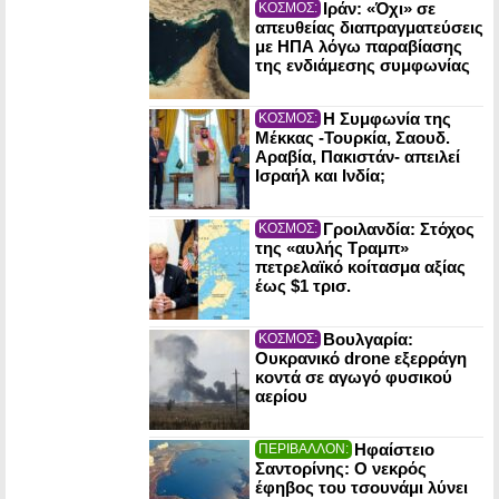
Ιράν: «Όχι» σε
ΚΟΣΜΟΣ:
απευθείας διαπραγματεύσεις
με ΗΠΑ λόγω παραβίασης
της ενδιάμεσης συμφωνίας
Η Συμφωνία της
ΚΟΣΜΟΣ:
Μέκκας -Τουρκία, Σαουδ.
Αραβία, Πακιστάν- απειλεί
Ισραήλ και Ινδία;
Γροιλανδία: Στόχος
ΚΟΣΜΟΣ:
της «αυλής Τραμπ»
πετρελαϊκό κοίτασμα αξίας
έως $1 τρισ.
Βουλγαρία:
ΚΟΣΜΟΣ:
Ουκρανικό drone εξερράγη
κοντά σε αγωγό φυσικού
αερίου
Ηφαίστειο
ΠΕΡΙΒΑΛΛΟΝ:
Σαντορίνης: Ο νεκρός
έφηβος του τσουνάμι λύνει