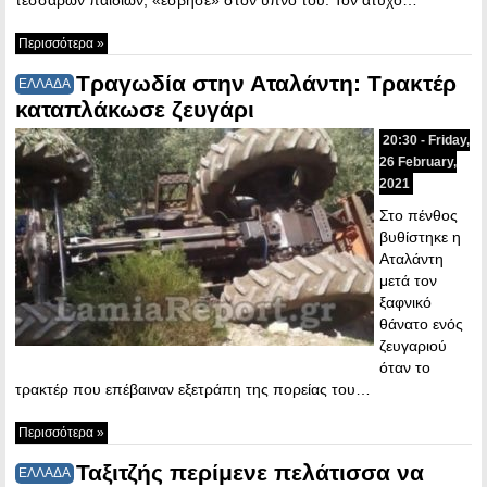
Περισσότερα »
Τραγωδία στην Αταλάντη: Τρακτέρ
ΕΛΛΑΔΑ
καταπλάκωσε ζευγάρι
20:30 - Friday,
26 February,
2021
Στο πένθος
βυθίστηκε η
Αταλάντη
μετά τον
ξαφνικό
θάνατο ενός
ζευγαριού
όταν το
τρακτέρ που επέβαιναν εξετράπη της πορείας του…
Περισσότερα »
Ταξιτζής περίμενε πελάτισσα να
ΕΛΛΑΔΑ