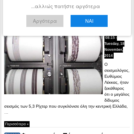
...αλλιώς πατήστε αργότερα
Περισσότερα »
Αργότερα
ΝΑΙ
“Ο δίδυμος σεισμός δεν θα
ΕΛΛΑΔΑ
ενεργοποιήσει το ρήγμα της Αταλάντης”
08:15 -
Tuesday, 18
November,
2014
Ο
σεισμολόγος,
Ευθύμιος
Λέκκας, ήταν
ξεκάθαρος
ότι ο μεγάλος
δίδυμος
σεισμός των 5,3 Ρίχτερ που συγκλόνισε όλη την κεντρική Ελλάδα,
…
Περισσότερα »