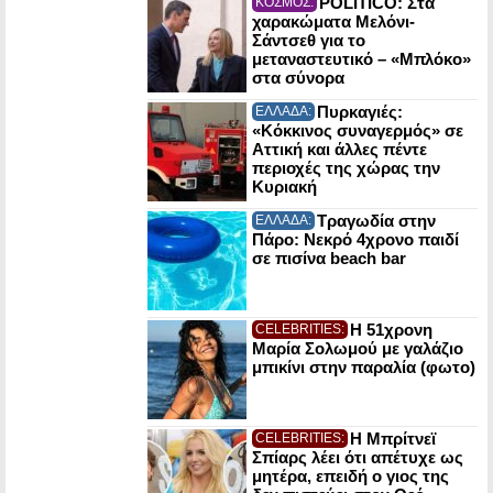
POLITICO: Στα
ΚΟΣΜΟΣ:
χαρακώματα Μελόνι-
Σάντσεθ για το
μεταναστευτικό – «Μπλόκο»
στα σύνορα
Πυρκαγιές:
ΕΛΛΑΔΑ:
«Κόκκινος συναγερμός» σε
Αττική και άλλες πέντε
περιοχές της χώρας την
Κυριακή
Τραγωδία στην
ΕΛΛΑΔΑ:
Πάρο: Νεκρό 4χρονο παιδί
σε πισίνα beach bar
Η 51χρονη
CELEBRITIES:
Μαρία Σολωμού με γαλάζιο
μπικίνι στην παραλία (φωτο)
Η Μπρίτνεϊ
CELEBRITIES:
Σπίαρς λέει ότι απέτυχε ως
μητέρα, επειδή ο γιος της