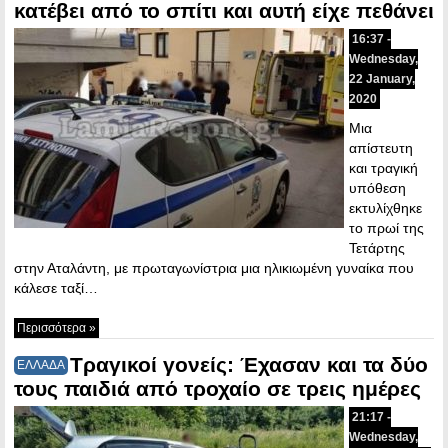
κατέβει από το σπίτι και αυτή είχε πεθάνει
16:37 -
Wednesday,
22 January,
2020
Μια
απίστευτη
και τραγική
υπόθεση
εκτυλίχθηκε
το πρωί της
Τετάρτης
στην Αταλάντη, με πρωταγωνίστρια μια ηλικιωμένη γυναίκα που
κάλεσε ταξί…
Περισσότερα »
Τραγικοί γονείς: Έχασαν και τα δύο
ΕΛΛΑΔΑ
τους παιδιά από τροχαίο σε τρεις ημέρες
21:17 -
Wednesday,