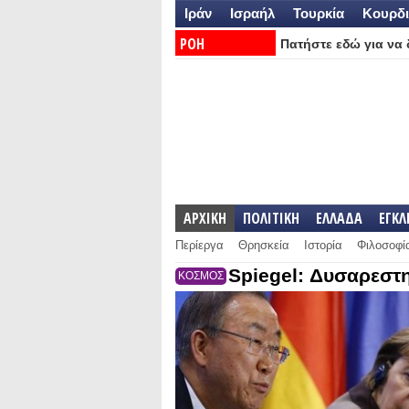
Ιράν
Ισραήλ
Τουρκία
Κουρδι
ΡΟΗ
Πατήστε εδώ για να δ
ΕΙΔΗΣΕΩΝ:
ΑΡΧΙΚΗ
ΠΟΛΙΤΙΚΗ
ΕΛΛΑΔΑ
ΕΓΚ
Περίεργα
Θρησκεία
Ιστορία
Φιλοσοφί
Spiegel: Δυσαρεστ
ΚΟΣΜΟΣ