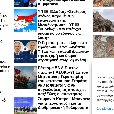
συμφέρον»
ς
ΥΠΕΞ Ελλάδας: «Σταθερός
ι το
στόχος παραμένει η
 1η
επανένωση της
 για
Μεγαλονήσου» – ΥΠΕΞ
α
Τουρκίας: «Δεν υπάρχει
ακόμη κοινό έδαφος για
λύση»
ής
Ο Γεραπετρίτης μίλησε στο
τηλέφωνο με τον Αιγύπτιο
ΥΠΕΞ και «επαναβεβαίωσαν
την ισχυρή και διαρκή
στρατηγική εταιρική σχέση»
do-
efore
Ράπισμα ΕΛ.Α.Σ. στον
nto a
-πρώην ΠΑΣΟΚο-ΥΠΕΞ του
Μητσοτάκη- Γεραπετρίτη
Για να παρέ
του κατευνασμού: Σταμάτα
την αποθήκε
να λες ψέματα για να
λόγω τεχνολ
συγκαλύψεις τις αποτυχίες
ν
όπως συμπερ
σας! Όλες οι απαντήσεις
συγκατάθεση
Συμμαχία Κύπρου-Μπαχρέιν
ικό
λειτουργίες 
για τη Συνύπαρξη και τη
Διαθρησκειακή Πολυμορφία
Διαχείριση 