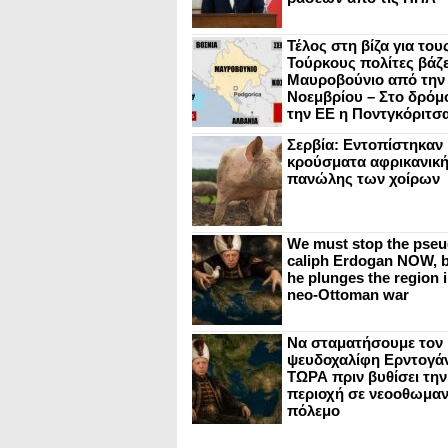
Τέλος στη βίζα για του
Τούρκους πολίτες βάζε
Μαυροβούνιο από την
Νοεμβρίου – Στο δρόμο
την ΕΕ η Ποντγκόριτσ
Σερβία: Εντοπίστηκαν
κρούσματα αφρικανικ
πανώλης των χοίρων
We must stop the pseu
caliph Erdogan NOW, b
he plunges the region i
neo-Ottoman war
Να σταματήσουμε τον
ψευδοχαλίφη Ερντογά
ΤΩΡΑ πριν βυθίσει την
περιοχή σε νεοοθωμαν
πόλεμο