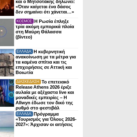
και ο Μητσοτάκης δηλώνει:
«Όταν καίγεται ένα δάσος
δεν σημαίνει ότι χάνεται…»
Η Ρωσία έπληξε
ΚΟΣΜΟΣ:
τρία ακόμη εμπορικά πλοία
στη Μαύρη Θάλασσα
(βίντεο)
Η κυβερνητική
ΕΛΛΑΔΑ:
ανακοίνωση με τα μέτρα για
τα καμένα σπίτια και τις
επιχειρήσεις σε Αττική και
Βοιωτία
Το επετειακό
ΔΙΑΣΚΕΔΑΣΗ:
Release Athens 2026 έριξε
αυλαία με αξέχαστα live και
μοναδικές εμπειρίες – Η
Allwyn έδωσε τον δικό της
ρυθμό στο φεστιβάλ
Πρόγραμμα
ΕΛΛΑΔΑ:
«Τουρισμός για Όλους 2026-
2027»: Άρχισαν οι αιτήσεις