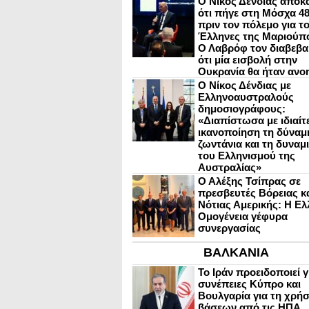
Ο Νίκος Δένδιας αποκ
ότι πήγε στη Μόσχα 4
πριν τον πόλεμο για τ
Έλληνες της Μαριούπ
Ο Λαβρόφ τον διαβεβα
ότι μία εισβολή στην
Ουκρανία θα ήταν ανο
Ο Νίκος Δένδιας με
Ελληνοαυστραλούς
δημοσιογράφους:
«Διαπίστωσα με ιδιαίτ
ικανοποίηση τη δύναμη
ζωντάνια και τη δυναμ
του Ελληνισμού της
Αυστραλίας»
Ο Αλέξης Τσίπρας σε
πρεσβευτές Βόρειας κ
Νότιας Αμερικής: Η Ελ
Ομογένεια γέφυρα
συνεργασίας
ΒΑΛΚΑΝΙΑ
Το Ιράν προειδοποιεί γ
συνέπειες Κύπρο και
Βουλγαρία για τη χρή
βάσεων από τις ΗΠΑ