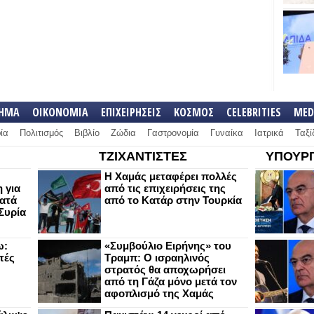
ΛΗΜΑ
ΟΙΚΟΝΟΜΙΑ
ΕΠΙΧΕΙΡΗΣΕΙΣ
ΚΟΣΜΟΣ
CELEBRITIES
MED
ία
Πολιτισμός
Βιβλίο
Ζώδια
Γαστρονομία
Γυναίκα
Ιατρικά
Ταξί
ΤΖΙΧΑΝΤΙΣΤΕΣ
ΥΠΟΥΡΓ
Η Χαμάς μεταφέρει πολλές
 για
από τις επιχειρήσεις της
κατά
από το Κατάρ στην Τουρκία
Συρία
ω:
«Συμβούλιο Ειρήνης» του
τές
Τραμπ: Ο ισραηλινός
στρατός θα αποχωρήσει
από τη Γάζα μόνο μετά τον
αφοπλισμό της Χαμάς