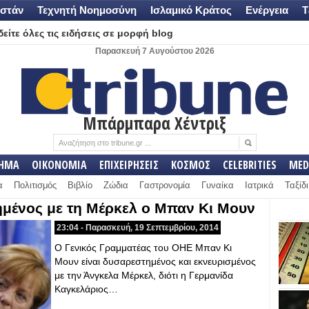
στάν
Τεχνητή Νοημοσύνη
Ισλαμικό Κράτος
Ενέργεια
Τ
είτε όλες τις ειδήσεις σε μορφή blog
Παρασκευή 7 Αυγούστου 2026
Μπάρμπαρα Χέντριξ
ΛΗΜΑ
ΟΙΚΟΝΟΜΙΑ
ΕΠΙΧΕΙΡΗΣΕΙΣ
ΚΟΣΜΟΣ
CELEBRITIES
MED
α
Πολιτισμός
Βιβλίο
Ζώδια
Γαστρονομία
Γυναίκα
Ιατρικά
Ταξίδι
ημένος με τη Μέρκελ ο Μπαν Κι Μουν
23:04 - Παρασκευή, 19 Σεπτεμβρίου, 2014
Ο Γενικός Γραμματέας του ΟΗΕ Μπαν Κι
Μουν είναι δυσαρεστημένος και εκνευρισμένος
με την Άνγκελα Μέρκελ, διότι η Γερμανίδα
Καγκελάριος…