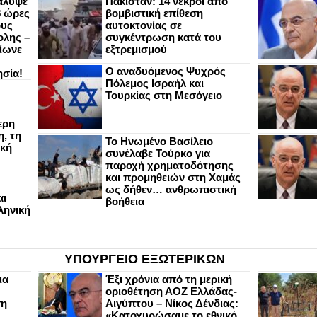
άλυψε
Πακιστάν: 14 νεκροί από
8 ώρες
βομβιστική επίθεση
ους
αυτοκτονίας σε
ολης –
συγκέντρωση κατά του
ίωνε
εξτρεμισμού
Ο αναδυόμενος Ψυχρός
ησία!
Πόλεμος Ισραήλ και
Τουρκίας στη Μεσόγειο
ερη
, τη
Το Ηνωμένο Βασίλειο
ική
συνέλαβε Τούρκο για
παροχή χρηματοδότησης
και προμηθειών στη Χαμάς
ως δήθεν… ανθρωπιστική
αι
βοήθεια
ληνική
ΥΠΟΥΡΓΕΙΟ ΕΞΩΤΕΡΙΚΩΝ
ια
Έξι χρόνια από τη μερική
οριοθέτηση ΑΟΖ Ελλάδας-
ση
Αιγύπτου – Νίκος Δένδιας:
«Κατοχυρώσαμε το εθνικό