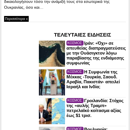
δικαιολογήσουν τόσο την ανάμιξή τους στα εσωτερικά της
Ουκρανίας, όσο και…
Περισσότερα »
ΤΕΛΕΥΤΑΙΕΣ ΕΙΔΗΣΕΙΣ
Ιράν: «Όχι» σε
ΚΟΣΜΟΣ:
απευθείας διαπραγματεύσεις
με την Ουάσιγκτον λόγω
παραβίασης της ενδιάμεσης
συμφωνίας
Η Συμφωνία της
ΚΟΣΜΟΣ:
Μέκκας -Τουρκία, Σαουδ.
Αραβία, Πακιστάν- απειλεί
Ισραήλ και Ινδία;
Γροιλανδία: Στόχος
ΚΟΣΜΟΣ:
της «αυλής Τραμπ»
πετρελαϊκό κοίτασμα αξίας
έως $1 τρισ.
Βουλγαρία:
ΚΟΣΜΟΣ: