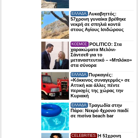
Λυκαβηττός:
ΕΛΛΑΔΑ:
57χρονη γυναίκα βρέθηκε
νεκρή σε σπηλιά κοντά
στους Αγίους Ισιδώρους
POLITICO: Στα
ΚΟΣΜΟΣ:
χαρακώματα Μελόνι-
Σάντσεθ για το
μεταναστευτικό – «Μπλόκο»
στα σύνορα
Πυρκαγιές:
ΕΛΛΑΔΑ:
«Κόκκινος συναγερμός» σε
Αττική και άλλες πέντε
περιοχές της χώρας την
Κυριακή
Τραγωδία στην
ΕΛΛΑΔΑ:
Πάρο: Νεκρό 4χρονο παιδί
σε πισίνα beach bar
Η 51χρονη
CELEBRITIES: