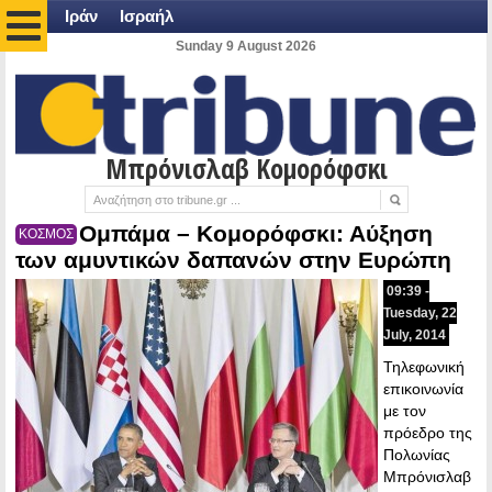
Ιράν
Ισραήλ
Sunday 9 August 2026
Μπρόνισλαβ Κομορόφσκι
Ομπάμα – Κομορόφσκι: Αύξηση
ΚΟΣΜΟΣ
των αμυντικών δαπανών στην Ευρώπη
09:39 -
Tuesday, 22
July, 2014
Τηλεφωνική
επικοινωνία
με τον
πρόεδρο της
Πολωνίας
Μπρόνισλαβ