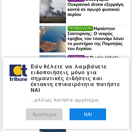
Ουκρανικό drone εξερράγη
κοντά σε αγωγό φυσικού
αερίου
Ηφαίστειο
ΠΕΡΙΒΑΛΛΟΝ:
Σαντορίνης: Ο νεκρός
έφηβος του τσουνάμι λύνει
το μυστήριο της Πομπηίας
του Αιγαίου
Η Ρωσία έπληξε
ΚΟΣΜΟΣ:
πλοία και στρατιωτικές
Εάν θέλετε να λαμβάνετε
εγκαταστάσεις που
ειδοποιήσεις μόνο για
υποστηρίζουν την Ουκρανία
σημαντικές ειδήσεις και
σε Οδησσό και Μικολάιφ
έκτακτη επικαιρότητα πατήστε
NYT: «Ψυχρός
ΚΟΣΜΟΣ:
ΝΑΙ
πόλεμος» στο διάστημα –
Μάχες για βάσεις και
...αλλιώς πατήστε αργότερα
φυσικούς πόρους στη
Σελήνη
Αργότερα
ΝΑΙ
Ομάν: «Θετικές» οι
ΚΟΣΜΟΣ:
συνομιλίες με το Ιράν για τα
Στενά του Ορμούζ