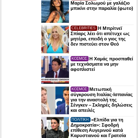
Μαρία Σολωμού με γαλάζιο
μπικίνι στην παραλία (φωτο)
Η Μπρίτνεϊ
CELEBRITIES:
Σπίαρς λέει ότι απέτυχε ως
μητέρα, επειδή ο γιος της
δεν πιστεύει στον Θεό
Η Χαμάς προσπαθεί
ΚΟΣΜΟΣ:
με τεχνάσματα να μην
αφοπλιστεί
Μετωπική
ΚΟΣΜΟΣ:
σύγκρουση Ιταλίας-Ισπανίας
για την αναστολή της
Σένγκεν – Σκληρές δηλώσεις
και απειλές
«Ελπίδα για τη
ΠΟΛΙΤΙΚΗ:
Δημοκρατία»: Σφοδρή
επίθεση Αυγερινού κατά
Καρυστιανού και Γρατσία