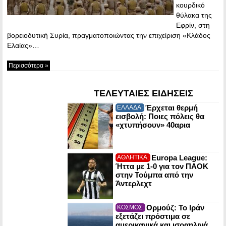
κουρδικό
θύλακα της
Εφρίν, στη
βορειοδυτική Συρία, πραγματοποιώντας την επιχείριση «Κλάδος
Ελαίας»…
Περισσότερα »
ΤΕΛΕΥΤΑΙΕΣ ΕΙΔΗΣΕΙΣ
Έρχεται θερμή
ΕΛΛΑΔΑ:
εισβολή: Ποιες πόλεις θα
«χτυπήσουν» 40αρια
Europa League:
ΑΘΛΗΤΙΚΑ:
Ήττα με 1-0 για τον ΠΑΟΚ
στην Τούμπα από την
Άντερλεχτ
Ορμούζ: Το Ιράν
ΚΟΣΜΟΣ:
εξετάζει πρόστιμα σε
αμερικανικά και ισραηλινά