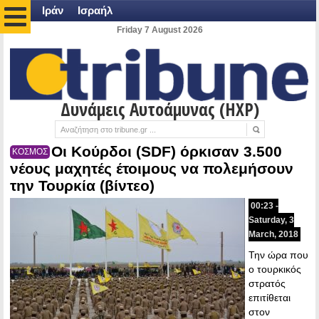
Ιράν
Ισραήλ
Friday 7 August 2026
Δυνάμεις Αυτοάμυνας (HXP)
Οι Κούρδοι (SDF) όρκισαν 3.500
ΚΟΣΜΟΣ
νέους μαχητές έτοιμους να πολεμήσουν
την Τουρκία (βίντεο)
00:23 -
Saturday, 3
March, 2018
Την ώρα που
ο τουρκικός
στρατός
επιτίθεται
στον