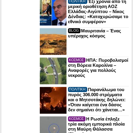
Έξι χρόνια από τη
ΠΟΛΙΤΙΚΗ:
μερική οριοθέτηση ΑΟΖ
Ελλάδας-Αιγύπτου – Νίκος
Δένδιας: «Κατοχυρώσαμε το
εθνικό συμφέρον»
Μαυριτανία – Ένας
BLOG:
υπέροχος κόσμος
ΗΠΑ: Πυροβολισμοί
ΚΟΣΜΟΣ:
στη Βόρεια Καρολίνα –
Αναφορές για πολλούς
νεκρούς
Παρανάλωμα του
ΠΟΛΙΤΙΚΗ:
πυρός 306.000 στρέμματα
και ο Μητσοτάκης δηλώνει:
«Όταν καίγεται ένα δάσος
δεν σημαίνει ότι χάνεται…»
Η Ρωσία έπληξε
ΚΟΣΜΟΣ:
τρία ακόμη εμπορικά πλοία
στη Μαύρη Θάλασσα