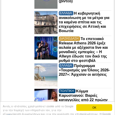
(βίντεο)
Η κυβερνητική
ΕΛΛΑΔΑ:
ανακοίνωση με τα μέτρα για
τα καμένα σπίτια και τις
επιχειρήσεις σε Αττική και
Βοιωτία
Το επετειακό
ΔΙΑΣΚΕΔΑΣΗ:
Release Athens 2026 έριξε
αυλαία με αξέχαστα live και
μοναδικές εμπειρίες – Η
Allwyn έδωσε τον δικό της
ρυθμό στο φεστιβάλ
Πρόγραμμα
ΕΛΛΑΔΑ:
«Τουρισμός για Όλους 2026-
2027»: Άρχισαν οι αιτήσεις
Κόμμα
ΠΟΛΙΤΙΚΗ:
Καρυστιανού: Βαριές
καταγγελίες από 22 πρώην
στελέχη της Ελπίδας για τη
Αυτός ο ιστότοπος χρησιμοποιεί cookie από το Google
OK
Δημοκρατία
για την παροχή των υπηρεσιών του, για την
εξατομίκευση διαφημίσεων και για την ανάλυση της επισκεψιμότητας. Η Google