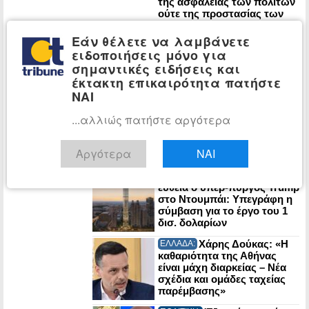
της ασφάλειας των πολιτών
ούτε της προστασίας των
δασικών οικοσυστημάτων»
Εάν θέλετε να λαμβάνετε
Ιρανικό τελεσίγραφο
ΚΟΣΜΟΣ:
στον Τραμπ: «Αν μας
ειδοποιήσεις μόνο για
χτυπήσετε, τινάζουμε στον
σημαντικές ειδήσεις και
αέρα την ενέργεια του
έκτακτη επικαιρότητα πατήστε
Κόλπου»
ΝΑΙ
Έντονη
ΚΟΣΜΟΣ:
...αλλιώς πατήστε αργότερα
αντιπαράθεση Τραμπ-
Χέγκσεθ για τις ελλείψεις
πυραύλων που περιορίζουν
Αργότερα
ΝΑΙ
τα πλήγματα στο Ιράν
Στην τελική
ΕΠΙΧΕΙΡΗΣΕΙΣ:
ευθεία ο υπερ-πύργος Trump
στο Ντουμπάι: Υπεγράφη η
σύμβαση για το έργο του 1
δισ. δολαρίων
Χάρης Δούκας: «Η
ΕΛΛΑΔΑ:
καθαριότητα της Αθήνας
είναι μάχη διαρκείας – Νέα
σχέδια και ομάδες ταχείας
παρέμβασης»