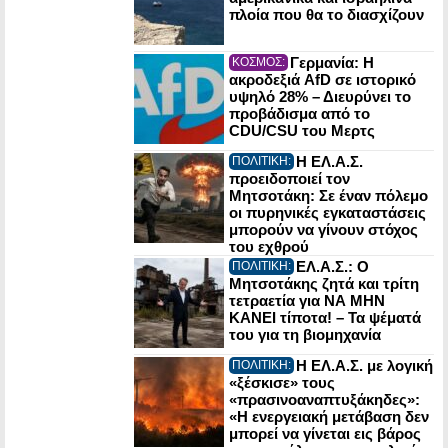
πλοία που θα το διασχίζουν
Γερμανία: Η
ΚΟΣΜΟΣ:
ακροδεξιά AfD σε ιστορικό
υψηλό 28% – Διευρύνει το
προβάδισμα από το
CDU/CSU του Μερτς
Η ΕΛ.Α.Σ.
ΠΟΛΙΤΙΚΗ:
προειδοποιεί τον
Μητσοτάκη: Σε έναν πόλεμο
οι πυρηνικές εγκαταστάσεις
μπορούν να γίνουν στόχος
του εχθρού
ΕΛ.Α.Σ.: Ο
ΠΟΛΙΤΙΚΗ:
Μητσοτάκης ζητά και τρίτη
τετραετία για ΝΑ ΜΗΝ
ΚΑΝΕΙ τίποτα! – Τα ψέματά
του για τη βιομηχανία
Η ΕΛ.Α.Σ. με λογική
ΠΟΛΙΤΙΚΗ:
«ξέσκισε» τους
«πρασινοαναπτυξάκηδες»:
«Η ενεργειακή μετάβαση δεν
μπορεί να γίνεται εις βάρος