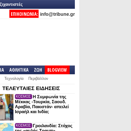
ζιχαντιστές
ΕΠΙΚΟΙΝΩΝΙΑ:
info@tribune.gr
IA
ΑΘΛΗΤΙΚΑ
ΖΩΗ
BLOGVIEW
Τεχνολογία
Περιβάλλον
ΤΕΛΕΥΤΑΙΕΣ ΕΙΔΗΣΕΙΣ
Η Συμφωνία της
ΚΟΣΜΟΣ:
Μέκκας -Τουρκία, Σαουδ.
Αραβία, Πακιστάν- απειλεί
Ισραήλ και Ινδία;
Γροιλανδία: Στόχος
ΚΟΣΜΟΣ:
της «αυλής Τραμπ»