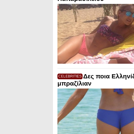
Δες ποια Ελληνί
CELEBRITIES
μπραζίλιαν