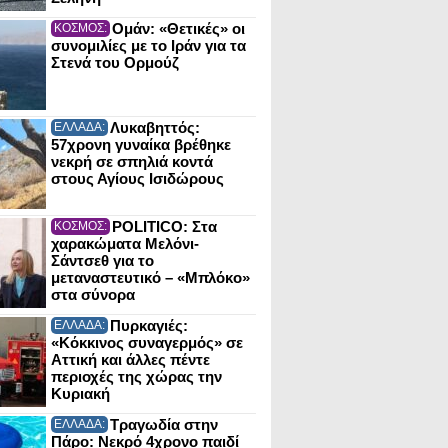
Ομάν: «Θετικές» οι
ΚΟΣΜΟΣ:
συνομιλίες με το Ιράν για τα
Στενά του Ορμούζ
Λυκαβηττός:
ΕΛΛΑΔΑ:
57χρονη γυναίκα βρέθηκε
νεκρή σε σπηλιά κοντά
στους Αγίους Ισιδώρους
POLITICO: Στα
ΚΟΣΜΟΣ:
χαρακώματα Μελόνι-
Σάντσεθ για το
μεταναστευτικό – «Μπλόκο»
στα σύνορα
Πυρκαγιές:
ΕΛΛΑΔΑ:
«Κόκκινος συναγερμός» σε
Αττική και άλλες πέντε
περιοχές της χώρας την
Κυριακή
Τραγωδία στην
ΕΛΛΑΔΑ:
Πάρο: Νεκρό 4χρονο παιδί