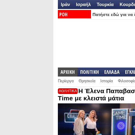
Ιράν
Ισραήλ
Τουρκία
Κουρδι
ΡΟΗ
Πατήστε εδώ για να δ
ΕΙΔΗΣΕΩΝ:
ΑΡΧΙΚΗ
ΠΟΛΙΤΙΚΗ
ΕΛΛΑΔΑ
ΕΓΚ
Περίεργα
Θρησκεία
Ιστορία
Φιλοσοφί
Η Έλενα Παπαβασι
ΑΘΛΗΤΙΚΑ
Time με κλειστά μάτια