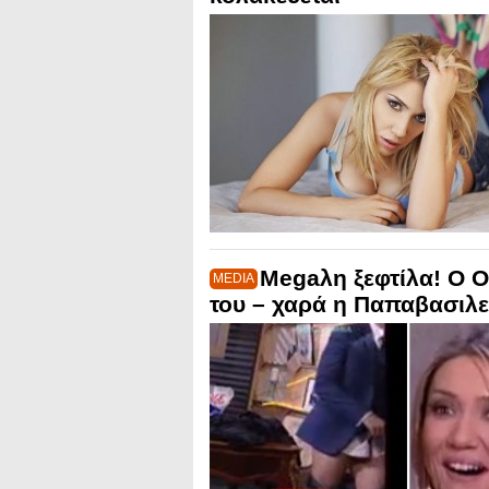
Megaλη ξεφτίλα! Ο Ο
MEDIA
του – χαρά η Παπαβασιλε