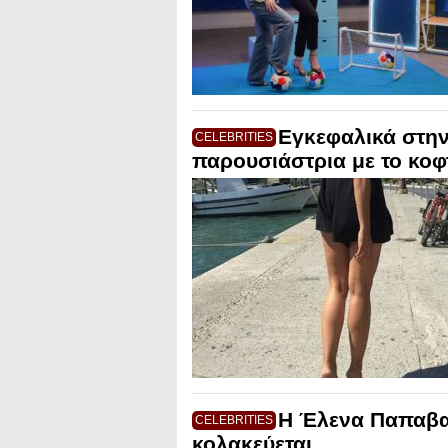
Εγκεφαλικά στην
CELEBRITIES
παρουσιάστρια με το κοφ
Η Έλενα Παπαβα
CELEBRITIES
κολακεύεται