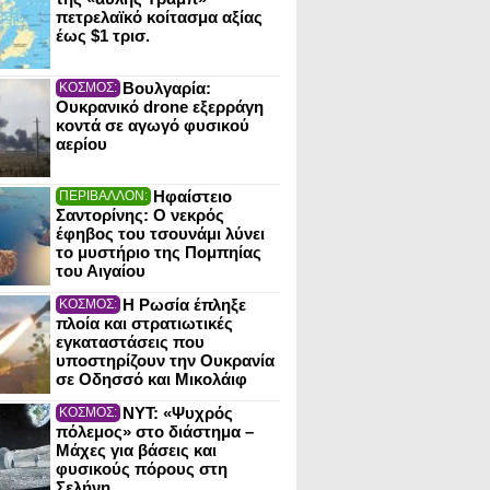
πετρελαϊκό κοίτασμα αξίας
έως $1 τρισ.
Βουλγαρία:
ΚΟΣΜΟΣ:
Ουκρανικό drone εξερράγη
κοντά σε αγωγό φυσικού
αερίου
Ηφαίστειο
ΠΕΡΙΒΑΛΛΟΝ:
Σαντορίνης: Ο νεκρός
έφηβος του τσουνάμι λύνει
το μυστήριο της Πομπηίας
του Αιγαίου
Η Ρωσία έπληξε
ΚΟΣΜΟΣ:
πλοία και στρατιωτικές
εγκαταστάσεις που
υποστηρίζουν την Ουκρανία
σε Οδησσό και Μικολάιφ
NYT: «Ψυχρός
ΚΟΣΜΟΣ:
πόλεμος» στο διάστημα –
Μάχες για βάσεις και
φυσικούς πόρους στη
Σελήνη