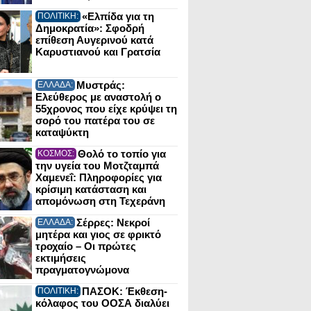
«Ελπίδα για τη
ΠΟΛΙΤΙΚΗ:
Δημοκρατία»: Σφοδρή
επίθεση Αυγερινού κατά
Καρυστιανού και Γρατσία
Μυστράς:
ΕΛΛΑΔΑ:
Ελεύθερος με αναστολή ο
55χρονος που είχε κρύψει τη
σορό του πατέρα του σε
καταψύκτη
Θολό το τοπίο για
ΚΟΣΜΟΣ:
την υγεία του Μοτζταμπά
Χαμενεΐ: Πληροφορίες για
κρίσιμη κατάσταση και
απομόνωση στη Τεχεράνη
Σέρρες: Νεκροί
ΕΛΛΑΔΑ:
μητέρα και γιος σε φρικτό
τροχαίο – Οι πρώτες
εκτιμήσεις
πραγματογνώμονα
ΠΑΣΟΚ: Έκθεση-
ΠΟΛΙΤΙΚΗ:
κόλαφος του ΟΟΣΑ διαλύει