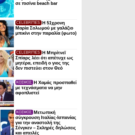
σε πισίνα beach bar
Η 51χρονη
CELEBRITIES:
Μαρία Σολωμού με γαλάζιο
μπικίνι στην παραλία (φωτο)
Η Μπρίτνεϊ
CELEBRITIES:
Σπίαρς λέει ότι απέτυχε ως
μητέρα, επειδή ο γιος της
δεν πιστεύει στον Θεό
Η Χαμάς προσπαθεί
ΚΟΣΜΟΣ:
με τεχνάσματα να μην
αφοπλιστεί
Μετωπική
ΚΟΣΜΟΣ:
σύγκρουση Ιταλίας-Ισπανίας
για την αναστολή της
Σένγκεν – Σκληρές δηλώσεις
και απειλές