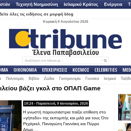
στάν
Τεχνητή Νοημοσύνη
Ισλαμικό Κράτος
Ενέργεια
Τ
είτε όλες τις ειδήσεις σε μορφή blog
Κυριακή 9 Αυγούστου 2026
Έλενα Παπαβασιλείου
ΛΗΜΑ
ΟΙΚΟΝΟΜΙΑ
ΕΠΙΧΕΙΡΗΣΕΙΣ
ΚΟΣΜΟΣ
CELEBRITIES
MED
α
Πολιτισμός
Βιβλίο
Ζώδια
Γαστρονομία
Γυναίκα
Ιατρικά
Ταξίδι
λείου βάζει γκολ στο ΟΠΑΠ Game
19:24 - Παρασκευή, 9 Ιανουαρίου, 2026
Η γνωστή παρουσιάστρια παίζει επίθεση στο
«γήπεδο» της εκπομπής και μιλά για τους Ότο
Ρεχάγκελ, Παναγιώτη Γιαννάκη και Πύρρο
Δήμα….