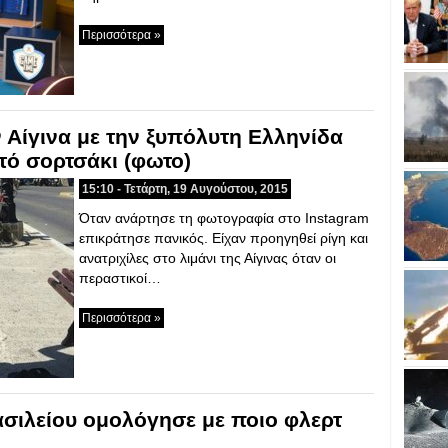
Περισσότερα »
 Αίγινα με την ξυπόλυτη Ελληνίδα
τό σορτσάκι (φωτο)
15:10 - Τετάρτη, 19 Αυγούστου, 2015
Όταν ανάρτησε τη φωτογραφία στο Instagram
επικράτησε πανικός. Είχαν προηγηθεί ρίγη και
ανατριχίλες στο λιμάνι της Αίγινας όταν οι
περαστικοί…
Περισσότερα »
σιλείου ομολόγησε με ποιο φλερτ