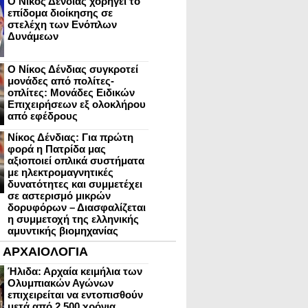
Ο Νίκος Δένδιας χορηγεί το
επίδομα διοίκησης σε
στελέχη των Ενόπλων
Δυνάμεων
Ο Νίκος Δένδιας συγκροτεί
μονάδες από πολίτες-
οπλίτες: Μονάδες Ειδικών
Επιχειρήσεων εξ ολοκλήρου
από εφέδρους
Νίκος Δένδιας: Για πρώτη
φορά η Πατρίδα μας
αξιοποιεί οπλικά συστήματα
με ηλεκτρομαγνητικές
δυνατότητες και συμμετέχει
σε αστερισμό μικρών
δορυφόρων – Διασφαλίζεται
η συμμετοχή της ελληνικής
αμυντικής βιομηχανίας
ΑΡΧΑΙΟΛΟΓΙΑ
Ήλιδα: Αρχαία κειμήλια των
Ολυμπιακών Αγώνων
επιχειρείται να εντοπισθούν
μετά από 2.500 χρόνια