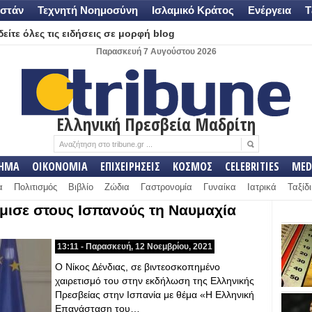
στάν
Τεχνητή Νοημοσύνη
Ισλαμικό Κράτος
Ενέργεια
Τ
είτε όλες τις ειδήσεις σε μορφή blog
Παρασκευή 7 Αυγούστου 2026
Ελληνική Πρεσβεία Μαδρίτη
ΛΗΜΑ
ΟΙΚΟΝΟΜΙΑ
ΕΠΙΧΕΙΡΗΣΕΙΣ
ΚΟΣΜΟΣ
CELEBRITIES
MED
α
Πολιτισμός
Βιβλίο
Ζώδια
Γαστρονομία
Γυναίκα
Ιατρικά
Ταξίδι
ύμισε στους Ισπανούς τη Ναυμαχία
13:11 - Παρασκευή, 12 Νοεμβρίου, 2021
Ο Νίκος Δένδιας, σε βιντεοσκοπημένο
χαιρετισμό του στην εκδήλωση της Ελληνικής
Πρεσβείας στην Ισπανία με θέμα «Η Ελληνική
Επανάσταση του…