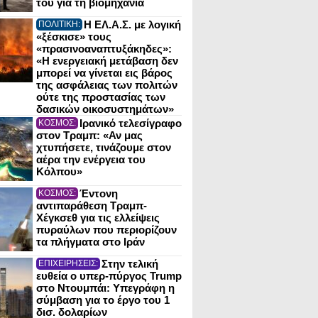
του για τη βιομηχανία
Η ΕΛ.Α.Σ. με λογική
ΠΟΛΙΤΙΚΗ:
«ξέσκισε» τους
«πρασινοαναπτυξάκηδες»:
«Η ενεργειακή μετάβαση δεν
μπορεί να γίνεται εις βάρος
της ασφάλειας των πολιτών
ούτε της προστασίας των
δασικών οικοσυστημάτων»
Ιρανικό τελεσίγραφο
ΚΟΣΜΟΣ:
στον Τραμπ: «Αν μας
χτυπήσετε, τινάζουμε στον
αέρα την ενέργεια του
Κόλπου»
Έντονη
ΚΟΣΜΟΣ:
αντιπαράθεση Τραμπ-
Χέγκσεθ για τις ελλείψεις
πυραύλων που περιορίζουν
τα πλήγματα στο Ιράν
Στην τελική
ΕΠΙΧΕΙΡΗΣΕΙΣ:
ευθεία ο υπερ-πύργος Trump
στο Ντουμπάι: Υπεγράφη η
σύμβαση για το έργο του 1
δισ. δολαρίων