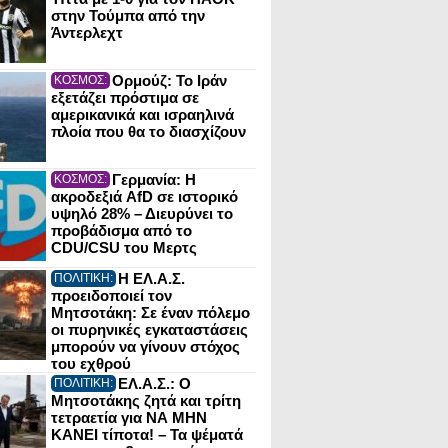
στην Τούμπα από την
Άντερλεχτ
Ορμούζ: Το Ιράν
ΚΟΣΜΟΣ:
εξετάζει πρόστιμα σε
αμερικανικά και ισραηλινά
πλοία που θα το διασχίζουν
Γερμανία: Η
ΚΟΣΜΟΣ:
ακροδεξιά AfD σε ιστορικό
υψηλό 28% – Διευρύνει το
προβάδισμα από το
CDU/CSU του Μερτς
Η ΕΛ.Α.Σ.
ΠΟΛΙΤΙΚΗ:
προειδοποιεί τον
Μητσοτάκη: Σε έναν πόλεμο
οι πυρηνικές εγκαταστάσεις
μπορούν να γίνουν στόχος
του εχθρού
ΕΛ.Α.Σ.: Ο
ΠΟΛΙΤΙΚΗ:
Μητσοτάκης ζητά και τρίτη
τετραετία για ΝΑ ΜΗΝ
ΚΑΝΕΙ τίποτα! – Τα ψέματά