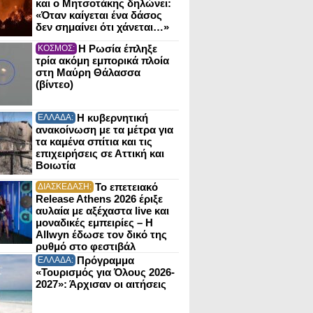
και ο Μητσοτάκης δηλώνει:
«Όταν καίγεται ένα δάσος
δεν σημαίνει ότι χάνεται…»
Η Ρωσία έπληξε
ΚΟΣΜΟΣ:
τρία ακόμη εμπορικά πλοία
στη Μαύρη Θάλασσα
(βίντεο)
Η κυβερνητική
ΕΛΛΑΔΑ:
ανακοίνωση με τα μέτρα για
τα καμένα σπίτια και τις
επιχειρήσεις σε Αττική και
Βοιωτία
Το επετειακό
ΔΙΑΣΚΕΔΑΣΗ:
Release Athens 2026 έριξε
αυλαία με αξέχαστα live και
μοναδικές εμπειρίες – Η
Allwyn έδωσε τον δικό της
ρυθμό στο φεστιβάλ
Πρόγραμμα
ΕΛΛΑΔΑ:
«Τουρισμός για Όλους 2026-
2027»: Άρχισαν οι αιτήσεις