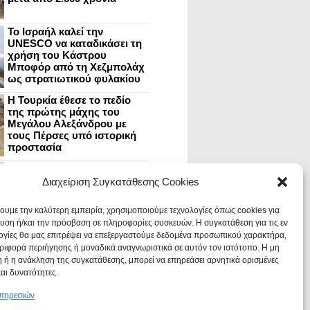
Το Ισραήλ καλεί την
UNESCO να καταδικάσει τη
χρήση του Κάστρου
Μποφόρ από τη Χεζμπολάχ
ως στρατιωτικού φυλακίου
Η Τουρκία έθεσε το πεδίο
της πρώτης μάχης του
Μεγάλου Αλεξάνδρου με
τους Πέρσες υπό ιστορική
προστασία
Μυστράς: Aνακαίνιση του
ανακτόρου στην
Διαχείριση Συγκατάθεσης Cookies
καστροπολιτεία και εκθέσεις
στο Παλάτι των Δεσποτών
χουμε την καλύτερη εμπειρία, χρησιμοποιούμε τεχνολογίες όπως cookies για
υση ή/και την πρόσβαση σε πληροφορίες συσκευών. Η συγκατάθεση για τις εν
ογίες θα μας επιτρέψει να επεξεργαστούμε δεδομένα προσωπικού χαρακτήρα,
Οι Νεάντερταλ έκαναν
ιφορά περιήγησης ή μοναδικά αναγνωριστικά σε αυτόν τον ιστότοπο. Η μη
οδοντιατρικές επεμβάσεις σε
χαλασμένα δόντια, σύμφωνα
 ή η ανάκληση της συγκατάθεσης, μπορεί να επηρεάσει αρνητικά ορισμένες
με ευρήματα
και δυνατότητες.
υπηρεσιών