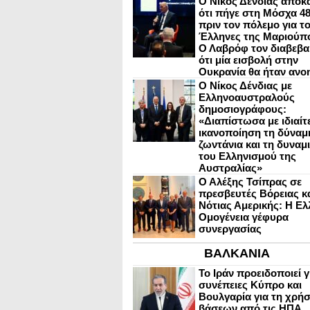
Ο Νίκος Δένδιας αποκ
ότι πήγε στη Μόσχα 4
πριν τον πόλεμο για τ
Έλληνες της Μαριούπ
Ο Λαβρόφ τον διαβεβα
ότι μία εισβολή στην
Ουκρανία θα ήταν ανο
Ο Νίκος Δένδιας με
Ελληνοαυστραλούς
δημοσιογράφους:
«Διαπίστωσα με ιδιαίτ
ικανοποίηση τη δύναμη
ζωντάνια και τη δυναμ
του Ελληνισμού της
Αυστραλίας»
Ο Αλέξης Τσίπρας σε
πρεσβευτές Βόρειας κ
Νότιας Αμερικής: Η Ελ
Ομογένεια γέφυρα
συνεργασίας
ΒΑΛΚΑΝΙΑ
Το Ιράν προειδοποιεί γ
συνέπειες Κύπρο και
Βουλγαρία για τη χρή
βάσεων από τις ΗΠΑ