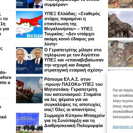
συμφέρον»
ς
ΥΠΕΞ Ελλάδας: «Σταθερός
ι το
στόχος παραμένει η
 1η
επανένωση της
 για
Μεγαλονήσου» – ΥΠΕΞ
α
Τουρκίας: «Δεν υπάρχει
ακόμη κοινό έδαφος για
λύση»
ής
Ο Γεραπετρίτης μίλησε στο
τηλέφωνο με τον Αιγύπτιο
ΥΠΕΞ και «επαναβεβαίωσαν
την ισχυρή και διαρκή
στρατηγική εταιρική σχέση»
do-
efore
Ράπισμα ΕΛ.Α.Σ. στον
nto a
-πρώην ΠΑΣΟΚο-ΥΠΕΞ του
Μητσοτάκη- Γεραπετρίτη
Για να παρέ
του κατευνασμού: Σταμάτα
την αποθήκε
να λες ψέματα για να
λόγω τεχνολ
συγκαλύψεις τις αποτυχίες
ν
όπως συμπερ
σας! Όλες οι απαντήσεις
συγκατάθεση
Συμμαχία Κύπρου-Μπαχρέιν
ικό
λειτουργίες 
για τη Συνύπαρξη και τη
Διαθρησκειακή Πολυμορφία
Διαχείριση 