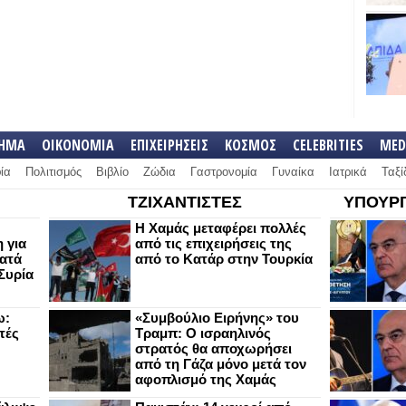
ΛΗΜΑ
ΟΙΚΟΝΟΜΙΑ
ΕΠΙΧΕΙΡΗΣΕΙΣ
ΚΟΣΜΟΣ
CELEBRITIES
MED
ία
Πολιτισμός
Βιβλίο
Ζώδια
Γαστρονομία
Γυναίκα
Ιατρικά
Ταξί
ΤΖΙΧΑΝΤΙΣΤΕΣ
ΥΠΟΥΡΓ
Η Χαμάς μεταφέρει πολλές
 για
από τις επιχειρήσεις της
κατά
από το Κατάρ στην Τουρκία
Συρία
ω:
«Συμβούλιο Ειρήνης» του
τές
Τραμπ: Ο ισραηλινός
στρατός θα αποχωρήσει
από τη Γάζα μόνο μετά τον
αφοπλισμό της Χαμάς