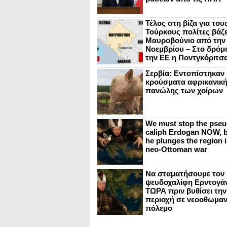
Τέλος στη βίζα για του
Τούρκους πολίτες βάζε
Μαυροβούνιο από την
Νοεμβρίου – Στο δρόμο
την ΕΕ η Ποντγκόριτσ
Σερβία: Εντοπίστηκαν
κρούσματα αφρικανικ
πανώλης των χοίρων
We must stop the pseu
caliph Erdogan NOW, b
he plunges the region i
neo-Ottoman war
Να σταματήσουμε τον
ψευδοχαλίφη Ερντογά
ΤΩΡΑ πριν βυθίσει την
περιοχή σε νεοοθωμαν
πόλεμο