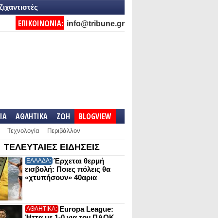
ζιχαντιστές
ΕΠΙΚΟΙΝΩΝΙΑ:
info@tribune.gr
IA
ΑΘΛΗΤΙΚΑ
ΖΩΗ
BLOGVIEW
Τεχνολογία
Περιβάλλον
ΤΕΛΕΥΤΑΙΕΣ ΕΙΔΗΣΕΙΣ
Έρχεται θερμή
ΕΛΛΑΔΑ:
εισβολή: Ποιες πόλεις θα
«χτυπήσουν» 40αρια
Europa League:
ΑΘΛΗΤΙΚΑ:
Ήττα με 1-0 για τον ΠΑΟΚ