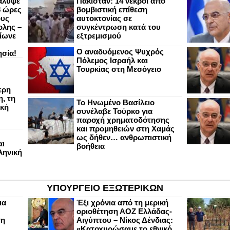
άλυψε
Πακιστάν: 14 νεκροί από
8 ώρες
βομβιστική επίθεση
ους
αυτοκτονίας σε
ολης –
συγκέντρωση κατά του
ίωνε
εξτρεμισμού
Ο αναδυόμενος Ψυχρός
ησία!
Πόλεμος Ισραήλ και
Τουρκίας στη Μεσόγειο
ερη
, τη
Το Ηνωμένο Βασίλειο
ική
συνέλαβε Τούρκο για
παροχή χρηματοδότησης
και προμηθειών στη Χαμάς
ως δήθεν… ανθρωπιστική
αι
βοήθεια
ληνική
ΥΠΟΥΡΓΕΙΟ ΕΞΩΤΕΡΙΚΩΝ
ια
Έξι χρόνια από τη μερική
οριοθέτηση ΑΟΖ Ελλάδας-
ση
Αιγύπτου – Νίκος Δένδιας:
«Κατοχυρώσαμε το εθνικό