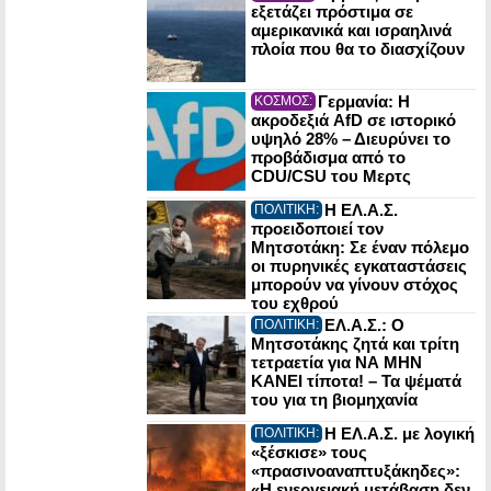
εξετάζει πρόστιμα σε
αμερικανικά και ισραηλινά
πλοία που θα το διασχίζουν
Γερμανία: Η
ΚΟΣΜΟΣ:
ακροδεξιά AfD σε ιστορικό
υψηλό 28% – Διευρύνει το
προβάδισμα από το
CDU/CSU του Μερτς
Η ΕΛ.Α.Σ.
ΠΟΛΙΤΙΚΗ:
προειδοποιεί τον
Μητσοτάκη: Σε έναν πόλεμο
οι πυρηνικές εγκαταστάσεις
μπορούν να γίνουν στόχος
του εχθρού
ΕΛ.Α.Σ.: Ο
ΠΟΛΙΤΙΚΗ:
Μητσοτάκης ζητά και τρίτη
τετραετία για ΝΑ ΜΗΝ
ΚΑΝΕΙ τίποτα! – Τα ψέματά
του για τη βιομηχανία
Η ΕΛ.Α.Σ. με λογική
ΠΟΛΙΤΙΚΗ:
«ξέσκισε» τους
«πρασινοαναπτυξάκηδες»:
«Η ενεργειακή μετάβαση δεν