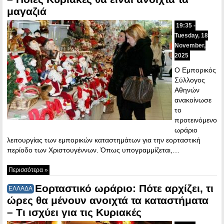
μαγαζιά
19:35 -
Tuesday, 18
November,
2025
Ο Εμπορικός
Σύλλογος
Αθηνών
ανακοίνωσε
το
προτεινόμενο
ωράριο
λειτουργίας των εμπορικών καταστημάτων για την εορταστική
περίοδο των Χριστουγέννων. Όπως υπογραμμίζεται,…
Περισσότερα »
Εορταστικό ωράριο: Πότε αρχίζει, τι
ΕΛΛΑΔΑ
ώρες θα μένουν ανοιχτά τα καταστήματα
– Τι ισχύει για τις Κυριακές