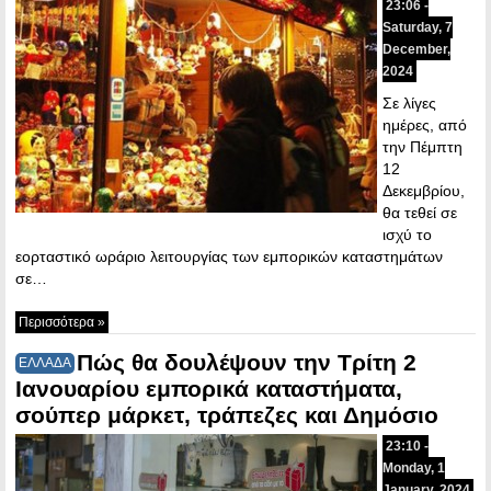
23:06 -
Saturday, 7
December,
2024
Σε λίγες
ημέρες, από
την Πέμπτη
12
Δεκεμβρίου,
θα τεθεί σε
ισχύ το
εορταστικό ωράριο λειτουργίας των εμπορικών καταστημάτων
σε…
Περισσότερα »
Πώς θα δουλέψουν την Τρίτη 2
ΕΛΛΑΔΑ
Ιανουαρίου εμπορικά καταστήματα,
σούπερ μάρκετ, τράπεζες και Δημόσιο
23:10 -
Monday, 1
January, 2024