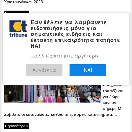
Χριστουγέννων 2023…
Περισσότερα »
Εάν θέλετε να λαμβάνετε
Μ. Σάββατο: Το ωράριο των
ΕΛΛΑΔΑ
ειδοποιήσεις μόνο για
καταστημάτων – Πώς πληρώνονται οι
σημαντικές ειδήσεις και
αργίες
έκτακτη επικαιρότητα πατήστε
ΝΑΙ
10:34 -
Saturday, 15
...αλλιώς πατήστε αργότερα
April, 2023
Τις τελευταίες
Αργότερα
ΝΑΙ
προμήθειες
για το
πασχαλινό
τραπέζι και
για δώρα
κάνουν
σήμερα Μ.
Σάββατο οι καταναλωτές καθώς τα εμπορικά καταστήματα,…
Περισσότερα »