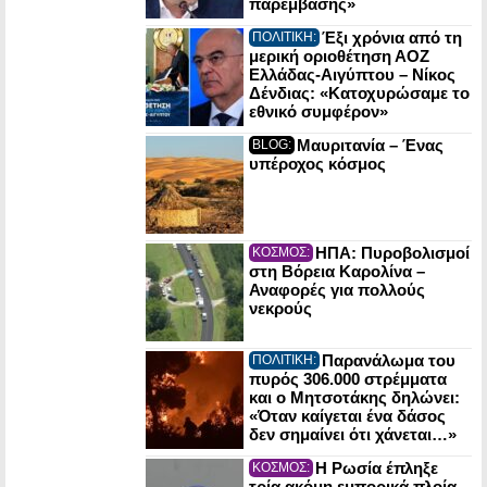
παρέμβασης»
Έξι χρόνια από τη
ΠΟΛΙΤΙΚΗ:
μερική οριοθέτηση ΑΟΖ
Ελλάδας-Αιγύπτου – Νίκος
Δένδιας: «Κατοχυρώσαμε το
εθνικό συμφέρον»
Μαυριτανία – Ένας
BLOG:
υπέροχος κόσμος
ΗΠΑ: Πυροβολισμοί
ΚΟΣΜΟΣ:
στη Βόρεια Καρολίνα –
Αναφορές για πολλούς
νεκρούς
Παρανάλωμα του
ΠΟΛΙΤΙΚΗ:
πυρός 306.000 στρέμματα
και ο Μητσοτάκης δηλώνει:
«Όταν καίγεται ένα δάσος
δεν σημαίνει ότι χάνεται…»
Η Ρωσία έπληξε
ΚΟΣΜΟΣ:
τρία ακόμη εμπορικά πλοία