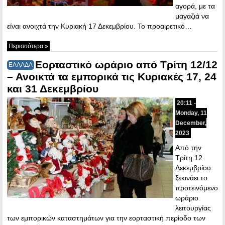
αγορά, με τα
μαγαζιά να
είναι ανοιχτά την Κυριακή 17 Δεκεμβρίου. Το προαιρετικό…
Περισσότερα »
Εορταστικό ωράριο από Τρίτη 12/12
ΕΛΛΑΔΑ
– Ανοικτά τα εμπορικά τις Κυριακές 17, 24
και 31 Δεκεμβρίου
20:11 -
Monday, 11
December,
2023
Από την
Τρίτη 12
Δεκεμβρίου
ξεκινάει το
προτεινόμενο
ωράριο
λειτουργίας
των εμπορικών καταστημάτων για την εορταστική περίοδο των