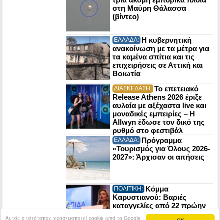
στη Μαύρη Θάλασσα
(βίντεο)
Η κυβερνητική
ΕΛΛΑΔΑ:
ανακοίνωση με τα μέτρα για
τα καμένα σπίτια και τις
επιχειρήσεις σε Αττική και
Βοιωτία
Το επετειακό
ΔΙΑΣΚΕΔΑΣΗ:
Release Athens 2026 έριξε
αυλαία με αξέχαστα live και
μοναδικές εμπειρίες – Η
Allwyn έδωσε τον δικό της
ρυθμό στο φεστιβάλ
Πρόγραμμα
ΕΛΛΑΔΑ:
«Τουρισμός για Όλους 2026-
2027»: Άρχισαν οι αιτήσεις
Κόμμα
ΠΟΛΙΤΙΚΗ:
Καρυστιανού: Βαριές
καταγγελίες από 22 πρώην
στελέχη της Ελπίδας για τη
Αυτός ο ιστότοπος χρησιμοποιεί cookie από το Google