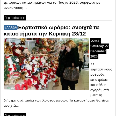
εμπορικών καταστημάτων για το Πάσχα 2026, σύμφωνα με
ανακοίνωση…
Περισσότερα »
Εορταστικό ωράριο: Ανοιχτά τα
ΕΛΛΑΔΑ
καταστήματα την Κυριακή 28/12
22:47 -
Saturday, 27
December,
2025
Σε
εορταστικούς
ρυθμούς
επιστρέφει
και πάλι η
αγορά μετά
μετά τη
διήμερη ανάπαυλα των Χριστουγέννων. Τα καταστήματα θα είναι
ανοιχτά…
Περισσότερα »