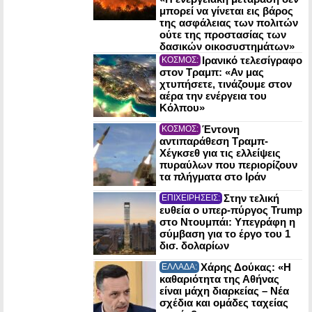
μπορεί να γίνεται εις βάρος
της ασφάλειας των πολιτών
ούτε της προστασίας των
δασικών οικοσυστημάτων»
Ιρανικό τελεσίγραφο
ΚΟΣΜΟΣ:
στον Τραμπ: «Αν μας
χτυπήσετε, τινάζουμε στον
αέρα την ενέργεια του
Κόλπου»
Έντονη
ΚΟΣΜΟΣ:
αντιπαράθεση Τραμπ-
Χέγκσεθ για τις ελλείψεις
πυραύλων που περιορίζουν
τα πλήγματα στο Ιράν
Στην τελική
ΕΠΙΧΕΙΡΗΣΕΙΣ:
ευθεία ο υπερ-πύργος Trump
στο Ντουμπάι: Υπεγράφη η
σύμβαση για το έργο του 1
δισ. δολαρίων
Χάρης Δούκας: «Η
ΕΛΛΑΔΑ:
καθαριότητα της Αθήνας
είναι μάχη διαρκείας – Νέα
σχέδια και ομάδες ταχείας