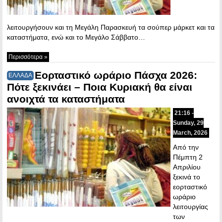
λειτουργήσουν και τη Μεγάλη Παρασκευή τα σούπερ μάρκετ και τα
καταστήματα, ενώ και το Μεγάλο Σάββατο…
Περισσότερα »
Εορταστικό ωράριο Πάσχα 2026:
ΕΛΛΑΔΑ
Πότε ξεκινάει – Ποια Κυριακή θα είναι
ανοιχτά τα καταστήματα
21:16 -
Sunday, 29
March, 2026
Από την
Πέμπτη 2
Απριλίου
ξεκινά το
εορταστικό
ωράριο
λειτουργίας
των