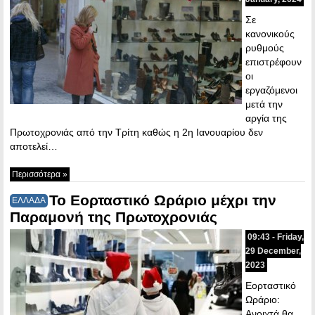
Σε
κανονικούς
ρυθμούς
επιστρέφουν
οι
εργαζόμενοι
μετά την
αργία της
Πρωτοχρονιάς από την Τρίτη καθώς η 2η Ιανουαρίου δεν
αποτελεί…
Περισσότερα »
Το Εορταστικό Ωράριο μέχρι την
ΕΛΛΑΔΑ
Παραμονή της Πρωτοχρονιάς
09:43 - Friday,
29 December,
2023
Εορταστικό
Ωράριο:
Ανοιχτά θα