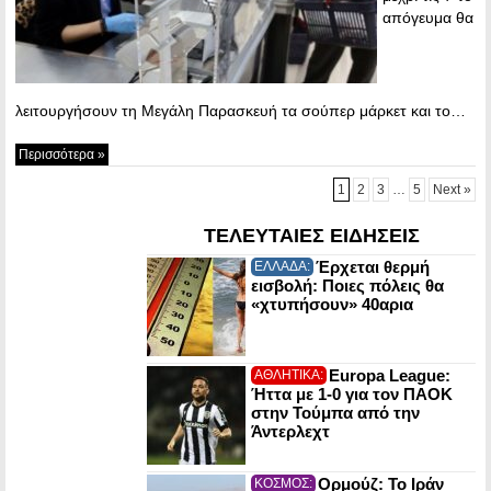
απόγευμα θα
λειτουργήσουν τη Μεγάλη Παρασκευή τα σούπερ μάρκετ και το…
Περισσότερα »
1
2
3
…
5
Next »
ΤΕΛΕΥΤΑΙΕΣ ΕΙΔΗΣΕΙΣ
Έρχεται θερμή
ΕΛΛΑΔΑ:
εισβολή: Ποιες πόλεις θα
«χτυπήσουν» 40αρια
Europa League:
ΑΘΛΗΤΙΚΑ:
Ήττα με 1-0 για τον ΠΑΟΚ
στην Τούμπα από την
Άντερλεχτ
Ορμούζ: Το Ιράν
ΚΟΣΜΟΣ: