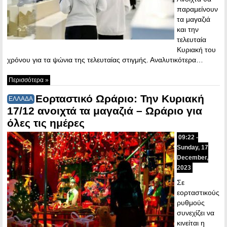
παραμείνουν
τα μαγαζιά
και την
τελευταία
Κυριακή του
χρόνου για τα ψώνια της τελευταίας στιγμής. Αναλυτικότερα…
Περισσότερα »
Εορταστικό Ωράριο: Την Κυριακή
ΕΛΛΑΔΑ
17/12 ανοιχτά τα μαγαζιά – Ωράριο για
όλες τις ημέρες
09:22 -
Sunday, 17
December,
2023
Σε
εορταστικούς
ρυθμούς
συνεχίζει να
κινείται η