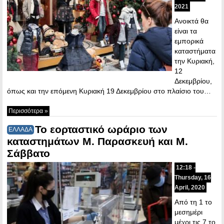
2021
Ανοικτά θα
είναι τα
εμπορικά
καταστήματα
την Κυριακή,
12
Δεκεμβρίου,
όπως και την επόμενη Κυριακή 19 Δεκεμβρίου στο πλαίσιο του…
Περισσότερα »
Το εορταστικό ωράριο των
ΕΛΛΑΔΑ
καταστημάτων Μ. Παρασκευή και Μ.
Σάββατο
12:18 -
Thursday, 16
April, 2020
Από τη 1 το
μεσημέρι
μέχρι τις 7 το