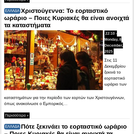
Χριστούγεννα: Το εορταστικό
ΕΛΛΑΔΑ
ωράριο – Ποιες Κυριακές θα είναι ανοιχτά
τα καταστήματα
22:10 -
Monday, 8
December,
2025
Στις 11
Δεκεμβρίου
ξεκινά το
εορταστικό
ωράριο των
καταστημάτων για την περίοδο των εορτών των Χριστουγέννων,
όπως ανακοίνωσε ο Εμπορικός…
Περισσότερα »
Πότε ξεκινάει το εορταστικό ωράριο
ΕΛΛΑΔΑ
– Ποιες Κυριακές θα είναι ανοιχτά τα