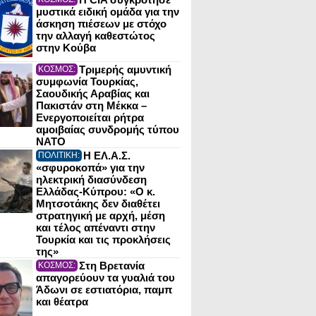
μυστικά ειδική ομάδα για την
άσκηση πιέσεων με στόχο
την αλλαγή καθεστώτος
στην Κούβα
Τριμερής αμυντική
ΚΟΣΜΟΣ:
συμφωνία Τουρκίας,
Σαουδικής Αραβίας και
Πακιστάν στη Μέκκα –
Ενεργοποιείται ρήτρα
αμοιβαίας συνδρομής τύπου
NATO
Η ΕΛ.Α.Σ.
ΠΟΛΙΤΙΚΗ:
«σφυροκοπά» για την
ηλεκτρική διασύνδεση
Ελλάδας-Κύπρου: «Ο κ.
Μητσοτάκης δεν διαθέτει
στρατηγική με αρχή, μέση
και τέλος απέναντι στην
Τουρκία και τις προκλήσεις
της»
Στη Βρετανία
ΚΟΣΜΟΣ:
απαγορεύουν τα γυαλιά του
Άδωνι σε εστιατόρια, παμπ
και θέατρα