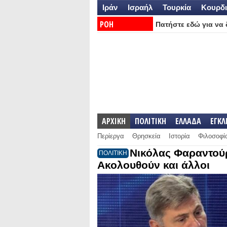
Ιράν
Ισραήλ
Τουρκία
Κουρδι
ΡΟΗ
Πατήστε εδώ για να δ
ΕΙΔΗΣΕΩΝ:
ΑΡΧΙΚΗ
ΠΟΛΙΤΙΚΗ
ΕΛΛΑΔΑ
ΕΓΚ
Περίεργα
Θρησκεία
Ιστορία
Φιλοσοφί
Νικόλας Φαραντού
ΠΟΛΙΤΙΚΗ
Ακολουθούν και άλλοι