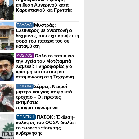
επίθεση Αυγερινού κατά
Καρυστιανού και Γρατσία
Μυστράς:
ΕΛΛΑΔΑ:
Ελεύθερος με αναστολή ο
55χρονος που είχε κρύψει τη
σορό του πατέρα του σε
καταψύκτη
Θολό το τοπίο για
ΚΟΣΜΟΣ:
την υγεία του Μοτζταμπά
Χαμενεΐ: Πληροφορίες για
κρίσιμη κατάσταση και
απομόνωση στη Τεχεράνη
Σέρρες: Νεκροί
ΕΛΛΑΔΑ:
μητέρα και γιος σε φρικτό
τροχαίο – Οι πρώτες
εκτιμήσεις
πραγματογνώμονα
ΠΑΣΟΚ: Έκθεση-
ΠΟΛΙΤΙΚΗ:
κόλαφος του ΟΟΣΑ διαλύει
το success story της
κυβέρνησης