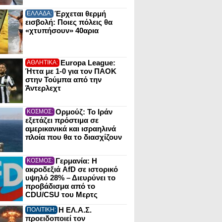
Έρχεται θερμή
ΕΛΛΑΔΑ:
εισβολή: Ποιες πόλεις θα
«χτυπήσουν» 40αρια
Europa League:
ΑΘΛΗΤΙΚΑ:
Ήττα με 1-0 για τον ΠΑΟΚ
στην Τούμπα από την
Άντερλεχτ
Ορμούζ: Το Ιράν
ΚΟΣΜΟΣ:
εξετάζει πρόστιμα σε
αμερικανικά και ισραηλινά
πλοία που θα το διασχίζουν
Γερμανία: Η
ΚΟΣΜΟΣ:
ακροδεξιά AfD σε ιστορικό
υψηλό 28% – Διευρύνει το
προβάδισμα από το
CDU/CSU του Μερτς
Η ΕΛ.Α.Σ.
ΠΟΛΙΤΙΚΗ:
προειδοποιεί τον