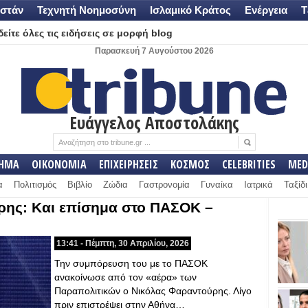
στάν
Τεχνητή Νοημοσύνη
Ισλαμικό Κράτος
Ενέργεια
Τ
είτε όλες τις ειδήσεις σε μορφή blog
Παρασκευή 7 Αυγούστου 2026
Ευάγγελος Αποστολάκης
ΛΗΜΑ
ΟΙΚΟΝΟΜΙΑ
ΕΠΙΧΕΙΡΗΣΕΙΣ
ΚΟΣΜΟΣ
CELEBRITIES
MED
α
Πολιτισμός
Βιβλίο
Ζώδια
Γαστρονομία
Γυναίκα
Ιατρικά
Ταξίδι
ρης: Και επίσημα στο ΠΑΣΟΚ –
13:41 - Πέμπτη, 30 Απριλίου, 2026
Την συμπόρευση του με το ΠΑΣΟΚ
ανακοίνωσε από τον «αέρα» των
Παραπολιτικών ο Νικόλας Φαραντούρης. Λίγο
πριν επιστρέψει στην Αθήνα…