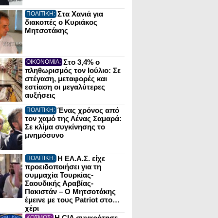
Στα Χανιά για
ΠΟΛΙΤΙΚΗ:
διακοπές ο Κυριάκος
Μητσοτάκης
Στο 3,4% ο
ΟΙΚΟΝΟΜΙΑ:
πληθωρισμός τον Ιούλιο: Σε
στέγαση, μεταφορές και
εστίαση οι μεγαλύτερες
αυξήσεις
Ένας χρόνος από
ΠΟΛΙΤΙΚΗ:
τον χαμό της Λένας Σαμαρά:
Σε κλίμα συγκίνησης το
μνημόσυνο
Η ΕΛ.Α.Σ. είχε
ΠΟΛΙΤΙΚΗ:
προειδοποιήσει για τη
συμμαχία Τουρκίας-
Σαουδικής Αραβίας-
Πακιστάν – Ο Μητσοτάκης
έμεινε με τους Patriot στο…
χέρι
Η CIA συγκρότησε
ΚΟΣΜΟΣ: