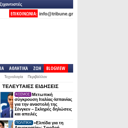
ζιχαντιστές
ΕΠΙΚΟΙΝΩΝΙΑ:
info@tribune.gr
IA
ΑΘΛΗΤΙΚΑ
ΖΩΗ
BLOGVIEW
Τεχνολογία
Περιβάλλον
ΤΕΛΕΥΤΑΙΕΣ ΕΙΔΗΣΕΙΣ
Μετωπική
ΚΟΣΜΟΣ:
σύγκρουση Ιταλίας-Ισπανίας
για την αναστολή της
Σένγκεν – Σκληρές δηλώσεις
και απειλές
«Ελπίδα για τη
ΠΟΛΙΤΙΚΗ:
Δημοκρατία»: Σφοδρή