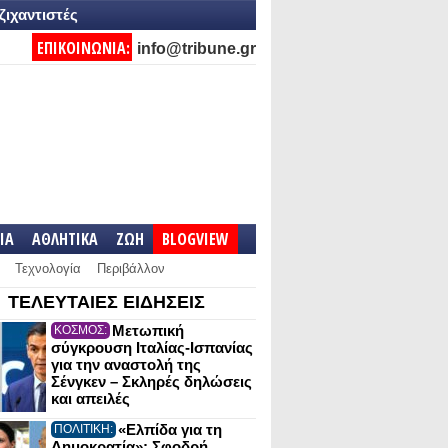
ζιχαντιστές
ΕΠΙΚΟΙΝΩΝΙΑ:
info@tribune.gr
IA
ΑΘΛΗΤΙΚΑ
ΖΩΗ
BLOGVIEW
Τεχνολογία
Περιβάλλον
ΤΕΛΕΥΤΑΙΕΣ ΕΙΔΗΣΕΙΣ
Μετωπική
ΚΟΣΜΟΣ:
σύγκρουση Ιταλίας-Ισπανίας
για την αναστολή της
Σένγκεν – Σκληρές δηλώσεις
και απειλές
«Ελπίδα για τη
ΠΟΛΙΤΙΚΗ:
Δημοκρατία»: Σφοδρή