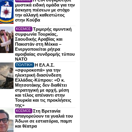
μυστικά ειδική ομάδα για την
άσκηση πιέσεων με στόχο
την αλλαγή καθεστώτος
στην Κούβα
Τριμερής αμυντική
ΚΟΣΜΟΣ:
συμφωνία Τουρκίας,
Σαουδικής Αραβίας και
Πακιστάν στη Μέκκα –
Ενεργοποιείται ρήτρα
αμοιβαίας συνδρομής τύπου
NATO
Η ΕΛ.Α.Σ.
ΠΟΛΙΤΙΚΗ:
«σφυροκοπά» για την
ηλεκτρική διασύνδεση
Ελλάδας-Κύπρου: «Ο κ.
Μητσοτάκης δεν διαθέτει
στρατηγική με αρχή, μέση
και τέλος απέναντι στην
Τουρκία και τις προκλήσεις
της»
Στη Βρετανία
ΚΟΣΜΟΣ:
απαγορεύουν τα γυαλιά του
Άδωνι σε εστιατόρια, παμπ
και θέατρα