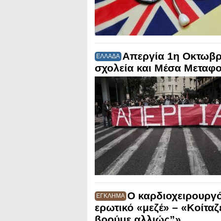
Απεργία 1η Οκτωβρίο
ΕΛΛΑΔΑ
σχολεία και Μέσα Μεταφ
Ο καρδιοχειρουργό
ΕΓΚΛΗΜΑ
ερωτικό «μεζέ» – «Κοίταζ
βρούμε αλλιώς”»