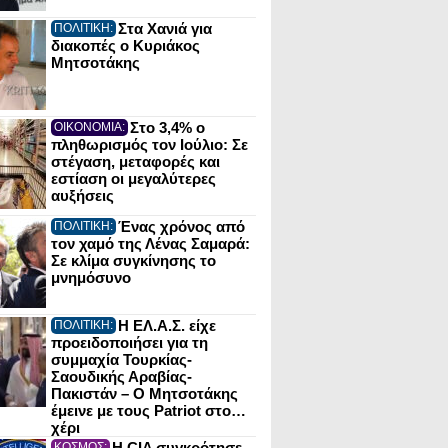
Στα Χανιά για
ΠΟΛΙΤΙΚΗ:
διακοπές ο Κυριάκος
Μητσοτάκης
Στο 3,4% ο
ΟΙΚΟΝΟΜΙΑ:
πληθωρισμός τον Ιούλιο: Σε
στέγαση, μεταφορές και
εστίαση οι μεγαλύτερες
αυξήσεις
Ένας χρόνος από
ΠΟΛΙΤΙΚΗ:
τον χαμό της Λένας Σαμαρά:
Σε κλίμα συγκίνησης το
μνημόσυνο
Η ΕΛ.Α.Σ. είχε
ΠΟΛΙΤΙΚΗ:
προειδοποιήσει για τη
συμμαχία Τουρκίας-
Σαουδικής Αραβίας-
Πακιστάν – Ο Μητσοτάκης
έμεινε με τους Patriot στο…
χέρι
Η CIA συγκρότησε
ΚΟΣΜΟΣ: