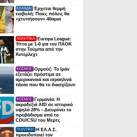
Έρχεται θερμή
ΕΛΛΑΔΑ:
εισβολή: Ποιες πόλεις θα
«χτυπήσουν» 40αρια
Europa League:
ΑΘΛΗΤΙΚΑ:
Ήττα με 1-0 για τον ΠΑΟΚ
στην Τούμπα από την
Άντερλεχτ
Ορμούζ: Το Ιράν
ΚΟΣΜΟΣ:
εξετάζει πρόστιμα σε
αμερικανικά και ισραηλινά
πλοία που θα το διασχίζουν
Γερμανία: Η
ΚΟΣΜΟΣ:
ακροδεξιά AfD σε ιστορικό
υψηλό 28% – Διευρύνει το
προβάδισμα από το
CDU/CSU του Μερτς
Η ΕΛ.Α.Σ.
ΠΟΛΙΤΙΚΗ:
προειδοποιεί τον