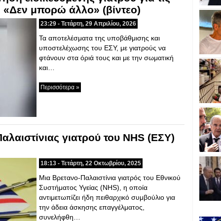
: «Δεν μπορώ άλλο» (βίντεο)
23:29 - Τετάρτη, 29 Απριλίου, 2026
Τα αποτελέσματα της υποβάθμισης και
υποστελέχωσης του ΕΣΥ, με γιατρούς να
φτάνουν στα όριά τους και με την σωματική
και…
Περισσότερα »
αλαιστίνιας γιατρού του NHS (ΕΣΥ)
18:13 - Τετάρτη, 22 Οκτωβρίου, 2025
Μια Βρετανο-Παλαιστίνια γιατρός του Εθνικού
Συστήματος Υγείας (NHS), η οποία
αντιμετωπίζει ήδη πειθαρχικό συμβούλιο για
την άδεια άσκησης επαγγέλματος,
συνελήφθη…