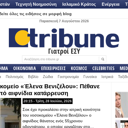
στάν
Τεχνητή Νοημοσύνη
Ισλαμικό Κράτος
Ενέργεια
Τ
είτε όλες τις ειδήσεις σε μορφή blog
Παρασκευή 7 Αυγούστου 2026
Γιατροί ΕΣΥ
ΛΗΜΑ
ΟΙΚΟΝΟΜΙΑ
ΕΠΙΧΕΙΡΗΣΕΙΣ
ΚΟΣΜΟΣ
CELEBRITIES
MED
α
Πολιτισμός
Βιβλίο
Ζώδια
Γαστρονομία
Γυναίκα
Ιατρικά
Ταξίδι
κομείο «Έλενα Βενιζέλου»: Πέθανε
πό αιφνίδια κατάρρευση
20:15 - Τρίτη, 28 Ιουλίου, 2026
Σοκ έχει προκαλέσει στην ιατρική κοινότητα
του νοσοκομείου «Έλενα Βενιζέλου» ο
αιφνίδιος θάνατος ενός 55χρονου
οδοντιάτρου, ο οποίος εργαζόταν στο…