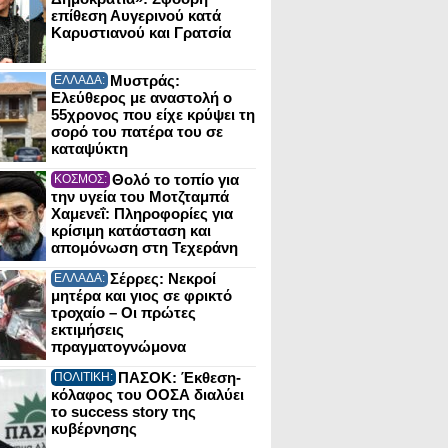
επίθεση Αυγερινού κατά
Καρυστιανού και Γρατσία
Μυστράς:
ΕΛΛΑΔΑ:
Ελεύθερος με αναστολή ο
55χρονος που είχε κρύψει τη
σορό του πατέρα του σε
καταψύκτη
Θολό το τοπίο για
ΚΟΣΜΟΣ:
την υγεία του Μοτζταμπά
Χαμενεΐ: Πληροφορίες για
κρίσιμη κατάσταση και
απομόνωση στη Τεχεράνη
Σέρρες: Νεκροί
ΕΛΛΑΔΑ:
μητέρα και γιος σε φρικτό
τροχαίο – Οι πρώτες
εκτιμήσεις
πραγματογνώμονα
ΠΑΣΟΚ: Έκθεση-
ΠΟΛΙΤΙΚΗ:
κόλαφος του ΟΟΣΑ διαλύει
το success story της
κυβέρνησης