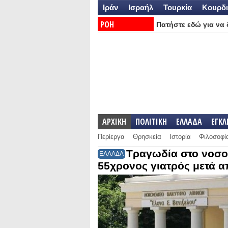
Ιράν
Ισραήλ
Τουρκία
Κουρδι
ΡΟΗ
Πατήστε εδώ για να δ
ΕΙΔΗΣΕΩΝ:
ΑΡΧΙΚΗ
ΠΟΛΙΤΙΚΗ
ΕΛΛΑΔΑ
ΕΓΚ
Περίεργα
Θρησκεία
Ιστορία
Φιλοσοφί
Τραγωδία στο νοσο
ΕΛΛΑΔΑ
55χρονος γιατρός μετά α