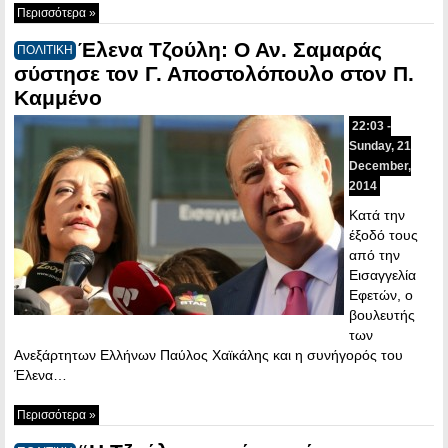
Περισσότερα »
Έλενα Τζούλη: Ο Αν. Σαμαράς
ΠΟΛΙΤΙΚΗ
σύστησε τον Γ. Αποστολόπουλο στον Π.
Καμμένο
22:03 -
Sunday, 21
December,
2014
Κατά την
έξοδό τους
από την
Εισαγγελία
Εφετών, ο
βουλευτής
των
Ανεξάρτητων Ελλήνων Παύλος Χαϊκάλης και η συνήγορός του
Έλενα…
Περισσότερα »