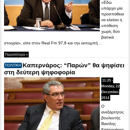
«Εδώ
υπάρχει μία
προσπάθεια
να κλείσει η
υπόθεση
χωρίς δύο
βασικά
στοιχεία», είπε στον Real Fm 97,8 και την εκπομπή…
Περισσότερα »
Καπερνάρος: “Παρών” θα ψηφίσει
ΠΟΛΙΤΙΚΗ
στη δεύτερη ψηφοφορία
11:25 -
Monday, 22
December,
2014
Ο
ανεξάρτητος
βουλευτής
Βασίλης
Καπερνάρος