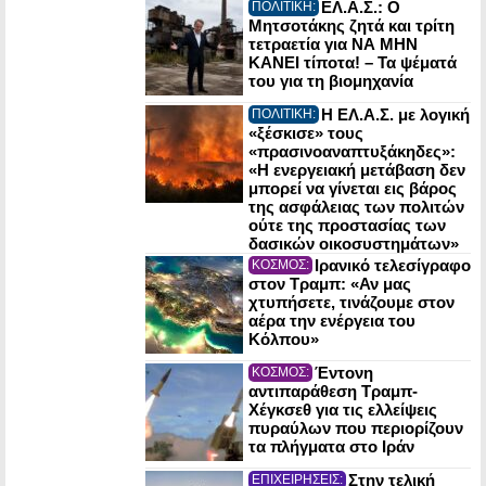
ΕΛ.Α.Σ.: Ο
ΠΟΛΙΤΙΚΗ:
Μητσοτάκης ζητά και τρίτη
τετραετία για ΝΑ ΜΗΝ
ΚΑΝΕΙ τίποτα! – Τα ψέματά
του για τη βιομηχανία
Η ΕΛ.Α.Σ. με λογική
ΠΟΛΙΤΙΚΗ:
«ξέσκισε» τους
«πρασινοαναπτυξάκηδες»:
«Η ενεργειακή μετάβαση δεν
μπορεί να γίνεται εις βάρος
της ασφάλειας των πολιτών
ούτε της προστασίας των
δασικών οικοσυστημάτων»
Ιρανικό τελεσίγραφο
ΚΟΣΜΟΣ:
στον Τραμπ: «Αν μας
χτυπήσετε, τινάζουμε στον
αέρα την ενέργεια του
Κόλπου»
Έντονη
ΚΟΣΜΟΣ:
αντιπαράθεση Τραμπ-
Χέγκσεθ για τις ελλείψεις
πυραύλων που περιορίζουν
τα πλήγματα στο Ιράν
Στην τελική
ΕΠΙΧΕΙΡΗΣΕΙΣ: