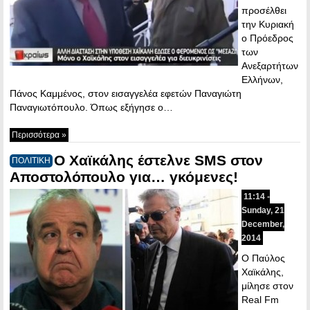
προσέλθει
την Κυριακή
ο Πρόεδρος
των
Ανεξαρτήτων
Ελλήνων,
Πάνος Καμμένος, στον εισαγγελέα εφετών Παναγιώτη
Παναγιωτόπουλο. Όπως εξήγησε ο…
Περισσότερα »
Ο Χαϊκάλης έστελνε SMS στον
ΠΟΛΙΤΙΚΗ
Αποστολόπουλο για… γκόμενες!
11:14 -
Sunday, 21
December,
2014
Ο Παύλος
Χαϊκάλης,
μίλησε στον
Real Fm