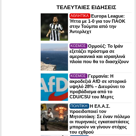
ΤΕΛΕΥΤΑΙΕΣ ΕΙΔΗΣΕΙΣ
Europa League:
ΑΘΛΗΤΙΚΑ:
Ήττα με 1-0 για τον ΠΑΟΚ
στην Τούμπα από την
Άντερλεχτ
Ορμούζ: Το Ιράν
ΚΟΣΜΟΣ:
εξετάζει πρόστιμα σε
αμερικανικά και ισραηλινά
πλοία που θα το διασχίζουν
Γερμανία: Η
ΚΟΣΜΟΣ:
ακροδεξιά AfD σε ιστορικό
υψηλό 28% – Διευρύνει το
προβάδισμα από το
CDU/CSU του Μερτς
Η ΕΛ.Α.Σ.
ΠΟΛΙΤΙΚΗ:
προειδοποιεί τον
Μητσοτάκη: Σε έναν πόλεμο
οι πυρηνικές εγκαταστάσεις
μπορούν να γίνουν στόχος
του εχθρού