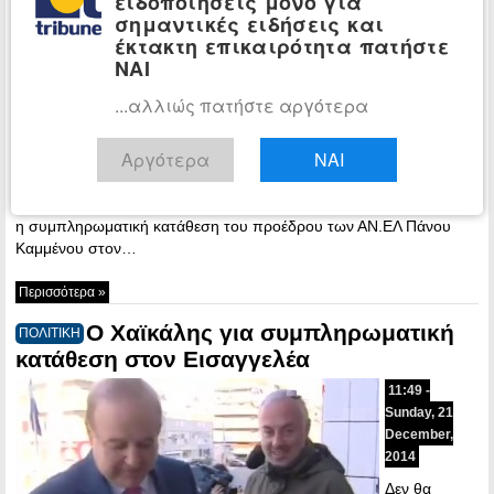
ειδοποιήσεις μόνο για
December,
σημαντικές ειδήσεις και
2014
έκτακτη επικαιρότητα πατήστε
ΝΑΙ
...αλλιώς πατήστε αργότερα
Αργότερα
ΝΑΙ
Ολοκληρώθηκε λίγο πριν τις 14:00 μετά το μεσημέρι της Κυριακής,
η συμπληρωματική κατάθεση του προέδρου των ΑΝ.ΕΛ Πάνου
Καμμένου στον…
Περισσότερα »
Ο Χαϊκάλης για συμπληρωματική
ΠΟΛΙΤΙΚΗ
κατάθεση στον Εισαγγελέα
11:49 -
Sunday, 21
December,
2014
Δεν θα