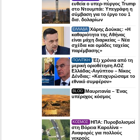
ευθεία ο υπερ-πύργος Trump
στο Ντουμπάι: Υπεγράφη η
σύμβαση για το έργο του 1
δισ. δολαρίων
Χάρης Δούκας: «Η
ΕΛΛΑΔΑ:
καθαριότητα της Αθήνας
είναι μάχη διαρκείας – Νέα
σχέδια και ομάδες ταχείας
παρέμβασης»
Έξι χρόνια από τη
ΠΟΛΙΤΙΚΗ:
μερική οριοθέτηση ΑΟΖ
Ελλάδας-Αιγύπτου – Νίκος
Δένδιας: «Κατοχυρώσαμε το
εθνικό συμφέρον»
Μαυριτανία – Ένας
BLOG:
υπέροχος κόσμος
ΗΠΑ: Πυροβολισμοί
ΚΟΣΜΟΣ:
στη Βόρεια Καρολίνα –
Αναφορές για πολλούς
νεκρούς