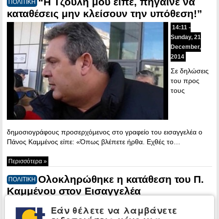
“Η Τζούλη μου είπε, πήγαινε να
ΠΟΛΙΤΙΚΗ
καταθέσεις μην κλείσουν την υπόθεση!”
14:11 -
Sunday, 21
December,
2014
Σε δηλώσεις
του προς
τους
δημοσιογράφους προσερχόμενος στο γραφείο του εισαγγελέα ο
Πάνος Καμμένος είπε: «Όπως βλέπετε ήρθα. Εχθές το…
Περισσότερα »
Ολοκληρώθηκε η κατάθεση του Π.
ΠΟΛΙΤΙΚΗ
Καμμένου στον Εισαγγελέα
14:02 -
Εάν θέλετε να λαμβάνετε
Sunday, 21