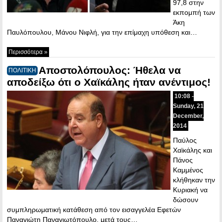
97,8 στην
εκπομπή των
Άκη
Παυλόπουλου, Μάνου Νιφλή, για την επίμαχη υπόθεση και…
Περισσότερα »
Αποστολόπουλος: Ήθελα να
ΠΟΛΙΤΙΚΗ
αποδείξω ότι ο Χαϊκάλης ήταν ανέντιμος!
10:08 -
Sunday, 21
December,
2014
Παύλος
Χαϊκάλης και
Πάνος
Καμμένος
κλήθηκαν την
Κυριακή να
δώσουν
συμπληρωματική κατάθεση από τον εισαγγελέα Εφετών
Παναγιώτη Παναγιωτόπουλο, μετά τους…