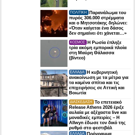
Παρανάλωμα του
ΠΟΛΙΤΙΚΗ:
πυρός 306.000 στρέμματα
και ο Μητσοτάκης δηλώνει:
«Όταν καίγεται ένα δάσος
δεν σημαίνει ότι χάνεται…»
Η Ρωσία έπληξε
ΚΟΣΜΟΣ:
τρία ακόμη εμπορικά πλοία
στη Μαύρη Θάλασσα
(βίντεο)
Η κυβερνητική
ΕΛΛΑΔΑ:
ανακοίνωση με τα μέτρα για
τα καμένα σπίτια και τις
επιχειρήσεις σε Αττική και
Βοιωτία
Το επετειακό
ΔΙΑΣΚΕΔΑΣΗ:
Release Athens 2026 έριξε
αυλαία με αξέχαστα live και
μοναδικές εμπειρίες – Η
Allwyn έδωσε τον δικό της
ρυθμό στο φεστιβάλ
Πρόγραμμα
ΕΛΛΑΔΑ: