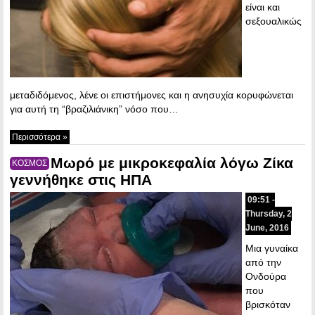
είναι και
σεξουαλικώς
μεταδιδόμενος, λένε οι επιστήμονες και η ανησυχία κορυφώνεται
για αυτή τη “βραζιλιάνικη” νόσο που…
Περισσότερα »
Μωρό με μικροκεφαλία λόγω Ζίκα
ΚΟΣΜΟΣ
γεννήθηκε στις ΗΠΑ
09:51 -
Thursday, 2
June, 2016
Μια γυναίκα
από την
Ονδούρα
που
βρισκόταν