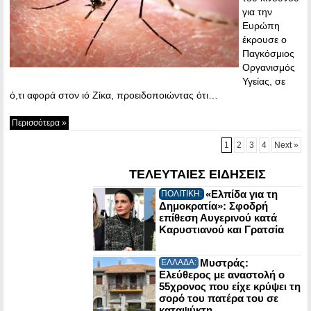
για την
Ευρώπη
έκρουσε ο
Παγκόσμιος
Οργανισμός
Υγείας, σε
ό,τι αφορά στον ιό Ζίκα, προειδοποιώντας ότι…
Περισσότερα »
1
2
3
4
Next »
ΤΕΛΕΥΤΑΙΕΣ ΕΙΔΗΣΕΙΣ
«Ελπίδα για τη
ΠΟΛΙΤΙΚΗ:
Δημοκρατία»: Σφοδρή
επίθεση Αυγερινού κατά
Καρυστιανού και Γρατσία
Μυστράς:
ΕΛΛΑΔΑ:
Ελεύθερος με αναστολή ο
55χρονος που είχε κρύψει τη
σορό του πατέρα του σε
καταψύκτη