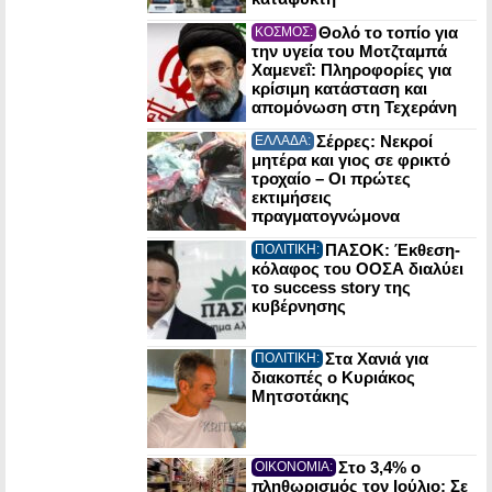
Θολό το τοπίο για
ΚΟΣΜΟΣ:
την υγεία του Μοτζταμπά
Χαμενεΐ: Πληροφορίες για
κρίσιμη κατάσταση και
απομόνωση στη Τεχεράνη
Σέρρες: Νεκροί
ΕΛΛΑΔΑ:
μητέρα και γιος σε φρικτό
τροχαίο – Οι πρώτες
εκτιμήσεις
πραγματογνώμονα
ΠΑΣΟΚ: Έκθεση-
ΠΟΛΙΤΙΚΗ:
κόλαφος του ΟΟΣΑ διαλύει
το success story της
κυβέρνησης
Στα Χανιά για
ΠΟΛΙΤΙΚΗ:
διακοπές ο Κυριάκος
Μητσοτάκης
Στο 3,4% ο
ΟΙΚΟΝΟΜΙΑ:
πληθωρισμός τον Ιούλιο: Σε