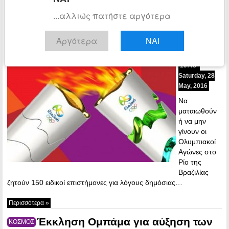
Περισσότερα »
...αλλιώς πατήστε αργότερα
Να μην γίνουν οι Ολυμπιακοί
ΑΘΛΗΤΙΚΑ
Αγώνες στη Βραζιλία λόγω Ζίκα ζητούν
Αργότερα
ΝΑΙ
επιστήμονες
19:48 -
Saturday, 28
May, 2016
Να
ματαιωθούν
ή να μην
γίνουν οι
Ολυμπιακοί
Αγώνες στο
Ρίο της
Βραζιλίας
ζητούν 150 ειδικοί επιστήμονες για λόγους δημόσιας…
Περισσότερα »
Έκκληση Ομπάμα για αύξηση των
ΚΟΣΜΟΣ