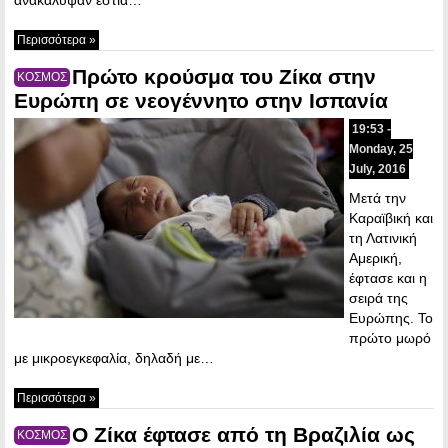
Περισσότερα »
Πρώτο κρούσμα του Ζίκα στην
ΚΟΣΜΟΣ
Ευρώπη σε νεογέννητο στην Ισπανία
19:53 -
Monday, 25
July, 2016
Μετά την
Καραϊβική και
τη Λατινική
Αμερική,
έφτασε και η
σειρά της
Ευρώπης. Το
πρώτο μωρό
με μικροεγκεφαλία, δηλαδή με…
Περισσότερα »
Ο Ζίκα έφτασε από τη Βραζιλία ως
ΚΟΣΜΟΣ