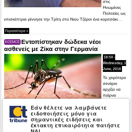
στις
Ηνωμένες
Πολιτείες ως
επισκέπτρια γέννησε την Τρίτη στο Νιου Τζέρσι ένα κοριτσάκι…
Περισσότερα »
Εντοπίστηκαν δώδεκα νέοι
ΚΟΣΜΟΣ
ασθενείς με Ζίκα στην Γερμανία
18:50 -
Wednesday, 1
June, 2016
Το χειρότερο
σενάριο
αρχίζει να
παίρνει
σάρκα και
Εάν θέλετε να λαμβάνετε
οστά, καθώς
ειδοποιήσεις μόνο για
ο ιός Ζίκα
σημαντικές ειδήσεις και
εξαπλώνεται
έκτακτη επικαιρότητα πατήστε
στην ευρωπαϊκή ήπειρο και δη στις…
ΝΑΙ