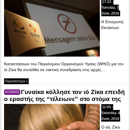
17:22 -
Tuesday, 7
June, 2016
Η Επιτροπή
Εκτάκτων
Καταστάσεων του Παγκόσμιου Οργανισμού Υγείας (WHO) για τον
ιό Ζίκα θα συνέλθει σε τακτική συνεδρίαση στις αρχές…
Περισσότερα »
Γυναίκα κόλλησε τον ιό Ζίκα επειδή
ΚΟΣΜΟΣ
ο εραστής της “τέλειωνε” στο στόμα της
11:05 -
Saturday, 4
June, 2016
Ο ιός Ζίκα