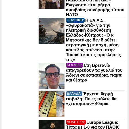
Ενεργοποιείται ρήτρα
αμοιβαίας συνδρομής τύπου
NATO
Η ΕΛ.Α.Σ.
ΠΟΛΙΤΙΚΗ:
«σφυροκοπά» για την
ηλεκτρική διασύνδεση
Ελλάδας-Κύπρου: «Ο κ.
Μητσοτάκης δεν διαθέτει
στρατηγική με αρχή, μέση
και τέλος απέναντι στην
Τουρκία και τις προκλήσεις
της»
Στη Βρετανία
ΚΟΣΜΟΣ:
απαγορεύουν τα γυαλιά του
Άδωνι σε εστιατόρια, παμπ
και θέατρα
Έρχεται θερμή
ΕΛΛΑΔΑ:
εισβολή: Ποιες πόλεις θα
«χτυπήσουν» 40αρια
Europa League:
ΑΘΛΗΤΙΚΑ:
Ήττα με 1-0 για τον ΠΑΟΚ