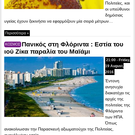
Πολιτείες, και
οι υπεύθυνοι
δημόσιας
υγείας έχουν ξεκινήσει να εφαρμόζουν μία σειρά μέτρων…
Περισσότερα »
Πανικός στη Φλόριντα : Εστία του
ΚΟΣΜΟΣ
ιού Ζίκα παραλία του Μαϊάμι
21:00 - Friday,
19 August,
2016
Έντονη
ανησυχία
διακατέχει τις
αρχές της
πολιτείας της
Φλόριντα
των ΗΠΑ.
Όπως
ανακοίνωσαν την Παρασκευή αξιωματούχοι της Πολιτείας,
ανακάλυψαν εστία…