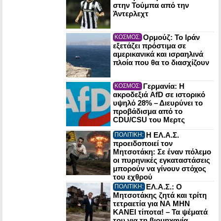
στην Τούμπα από την
Άντερλεχτ
Ορμούζ: Το Ιράν
ΚΟΣΜΟΣ:
εξετάζει πρόστιμα σε
αμερικανικά και ισραηλινά
πλοία που θα το διασχίζουν
Γερμανία: Η
ΚΟΣΜΟΣ:
ακροδεξιά AfD σε ιστορικό
υψηλό 28% – Διευρύνει το
προβάδισμα από το
CDU/CSU του Μερτς
Η ΕΛ.Α.Σ.
ΠΟΛΙΤΙΚΗ:
προειδοποιεί τον
Μητσοτάκη: Σε έναν πόλεμο
οι πυρηνικές εγκαταστάσεις
μπορούν να γίνουν στόχος
του εχθρού
ΕΛ.Α.Σ.: Ο
ΠΟΛΙΤΙΚΗ:
Μητσοτάκης ζητά και τρίτη
τετραετία για ΝΑ ΜΗΝ
ΚΑΝΕΙ τίποτα! – Τα ψέματά
του για τη βιομηχανία