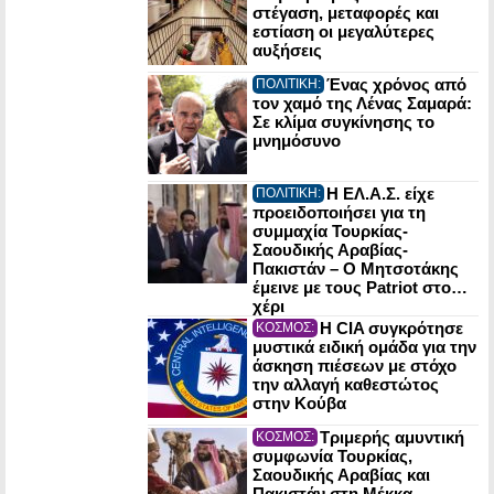
στέγαση, μεταφορές και
εστίαση οι μεγαλύτερες
αυξήσεις
Ένας χρόνος από
ΠΟΛΙΤΙΚΗ:
τον χαμό της Λένας Σαμαρά:
Σε κλίμα συγκίνησης το
μνημόσυνο
Η ΕΛ.Α.Σ. είχε
ΠΟΛΙΤΙΚΗ:
προειδοποιήσει για τη
συμμαχία Τουρκίας-
Σαουδικής Αραβίας-
Πακιστάν – Ο Μητσοτάκης
έμεινε με τους Patriot στο…
χέρι
Η CIA συγκρότησε
ΚΟΣΜΟΣ:
μυστικά ειδική ομάδα για την
άσκηση πιέσεων με στόχο
την αλλαγή καθεστώτος
στην Κούβα
Τριμερής αμυντική
ΚΟΣΜΟΣ:
συμφωνία Τουρκίας,
Σαουδικής Αραβίας και
Πακιστάν στη Μέκκα –