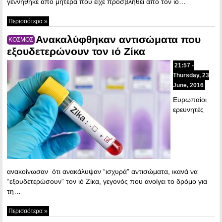
γεννήθηκε από μητέρα που είχε προσβληθεί από τον ιό…
Περισσότερα »
Ανακαλύφθηκαν αντισώματα που
ΚΟΣΜΟΣ
εξουδετερώνουν τον ιό Ζίκα
21:57 -
Thursday, 23
June, 2016
Ευρωπαίοι
ερευνητές
ανακοίνωσαν ότι ανακάλυψαν “ισχυρά” αντισώματα, ικανά να
“εξουδετερώσουν” τον ιό Ζίκα, γεγονός που ανοίγει το δρόμο για
τη…
Περισσότερα »