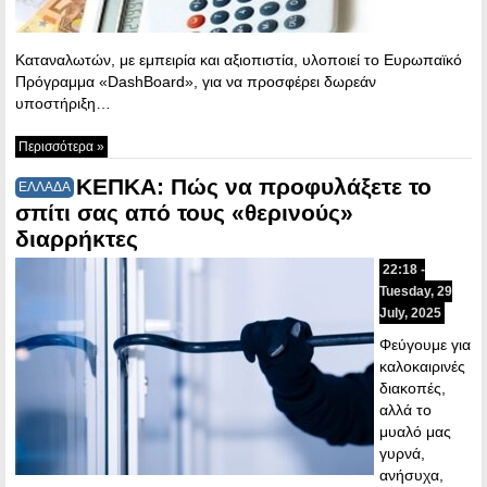
Καταναλωτών, με εμπειρία και αξιοπιστία, υλοποιεί το Ευρωπαϊκό
Πρόγραμμα «DashBoard», για να προσφέρει δωρεάν
υποστήριξη…
Περισσότερα »
ΚΕΠΚΑ: Πώς να προφυλάξετε το
ΕΛΛΑΔΑ
σπίτι σας από τους «θερινούς»
διαρρήκτες
22:18 -
Tuesday, 29
July, 2025
Φεύγουμε για
καλοκαιρινές
διακοπές,
αλλά το
μυαλό μας
γυρνά,
ανήσυχα,