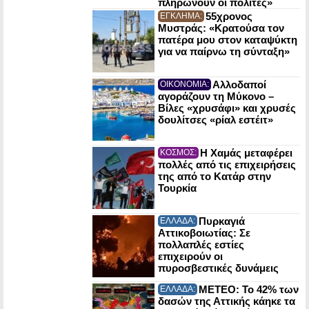
πληρώνουν οι πολίτες»
55χρονος
ΕΓΚΛΗΜΑ:
Μυστράς: «Κρατούσα τον
πατέρα μου στον καταψύκτη
για να παίρνω τη σύνταξη»
Αλλοδαποί
ΟΙΚΟΝΟΜΙΑ:
αγοράζουν τη Μύκονο –
Βίλες «χρυσάφι» και χρυσές
δουλίτσες «ρίαλ εστέιτ»
Η Χαμάς μεταφέρει
ΚΟΣΜΟΣ:
πολλές από τις επιχειρήσεις
της από το Κατάρ στην
Τουρκία
Πυρκαγιά
ΕΛΛΑΔΑ:
Αττικοβοιωτίας: Σε
πολλαπλές εστίες
επιχειρούν οι
πυροσβεστικές δυνάμεις
ΜΕΤΕΟ: Το 42% των
ΕΛΛΑΔΑ:
δασών της Αττικής κάηκε τα