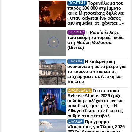
Παρανάλωμα του
ΠΟΛΙΤΙΚΗ:
πυρός 306.000 στρέμματα
και ο Μητσοτάκης δηλώνει:
«Όταν καίγεται ένα δάσος
δεν σημαίνει ότι χάνεται…»
Η Ρωσία έπληξε
ΚΟΣΜΟΣ:
τρία ακόμη εμπορικά πλοία
στη Μαύρη Θάλασσα
(Βίντεο)
Η κυβερνητική
ΕΛΛΑΔΑ:
ανακοίνωση με τα μέτρα για
τα καμένα σπίτια και τις
επιχειρήσεις σε Αττική και
Βοιωτία
Το επετειακό
ΔΙΑΣΚΕΔΑΣΗ:
Release Athens 2026 έριξε
αυλαία με αξέχαστα live και
μοναδικές εμπειρίες – Η
Allwyn έδωσε τον δικό της
ρυθμό στο φεστιβάλ
Πρόγραμμα
ΕΛΛΑΔΑ:
«Τουρισμός για Όλους 2026-
2027»: Άρχισαν οι αιτήσεις