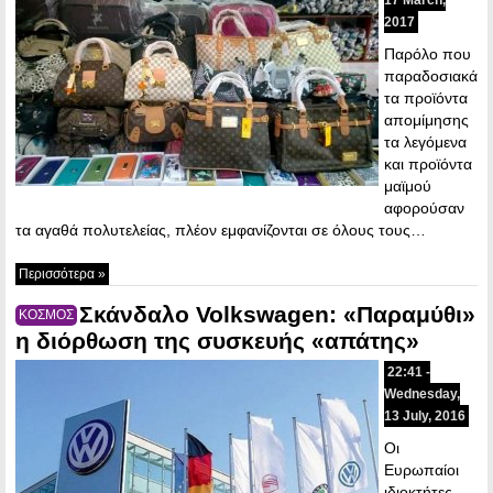
2017
Παρόλο που
παραδοσιακά
τα προϊόντα
απομίμησης
τα λεγόμενα
και προϊόντα
μαϊμού
αφορούσαν
τα αγαθά πολυτελείας, πλέον εμφανίζονται σε όλους τους…
Περισσότερα »
Σκάνδαλο Volkswagen: «Παραμύθι»
ΚΟΣΜΟΣ
η διόρθωση της συσκευής «απάτης»
22:41 -
Wednesday,
13 July, 2016
Οι
Ευρωπαίοι
ιδιοκτήτες