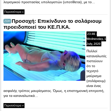
λογισμικού προστασίας υπολογιστών (υποτίθεται), με το…
Περισσότερα »
Προσοχή: Επικίνδυνο το σολάριουμ
ΖΩΗ
προειδοποιεί του ΚΕ.Π.ΚΑ.
23:46 -
Wednesday, 1
July, 2020
Πολλοί
καταναλωτές
πιστεύουν
ότι το
τεχνητό
μαύρισμα
(σολάριουμ)
είναι ένας
ασφαλής τρόπος μαυρίσματος. Όμως, η επιστημονική επιτροπή,
για τα καταναλωτικά…
Περισσότερα »