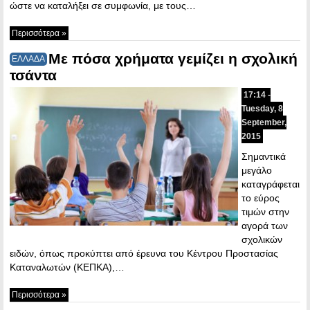
ώστε να καταλήξει σε συμφωνία, με τους…
Περισσότερα »
Με πόσα χρήματα γεμίζει η σχολική
ΕΛΛΑΔΑ
τσάντα
17:14 -
Tuesday, 8
September,
2015
Σημαντικά
μεγάλο
καταγράφεται
το εύρος
τιμών στην
αγορά των
σχολικών
ειδών, όπως προκύπτει από έρευνα του Κέντρου Προστασίας
Καταναλωτών (ΚΕΠΚΑ),…
Περισσότερα »