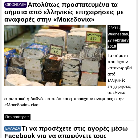
Απολύτως προστατευμένα τα
ΟΙΚΟΝΟΜΙΑ
σήματα από ελληνικές επιχειρήσεις με
αναφορές στην «Μακεδονία»
23:31 -
Wednesday,
27 February,
2019
Τα σήματα
που έχουν
καταχωρηθεί
από
ελληνικές
επιχειρήσεις
σε εθνικό,
ευρωπαϊκό ή διεθνές επίπεδο και εμπεριέχουν αναφορές στην
«Μακεδονία» είναι…
Περισσότερα »
Τι να προσέχετε στις αγορές μέσω
ΕΛΛΑΔΑ
Facebook για να αποφύγετε τους