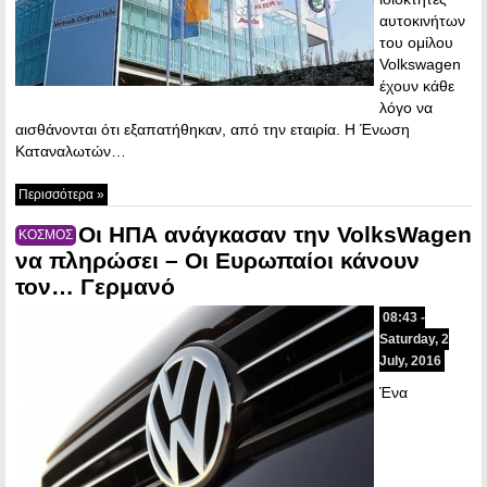
αυτοκινήτων
του ομίλου
Volkswagen
έχουν κάθε
λόγο να
αισθάνονται ότι εξαπατήθηκαν, από την εταιρία. Η Ένωση
Καταναλωτών…
Περισσότερα »
Οι ΗΠΑ ανάγκασαν την VolksWagen
ΚΟΣΜΟΣ
να πληρώσει – Οι Ευρωπαίοι κάνουν
τον… Γερμανό
08:43 -
Saturday, 2
July, 2016
Ένα