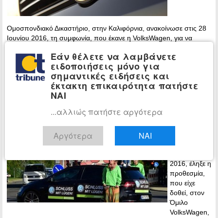
Ομοσπονδιακό Δικαστήριο, στην Καλιφόρνια, ανακοίνωσε στις 28
Ιουνίου 2016, τη συμφωνία, που έκανε η VolksWagen, για να
αποζημιώσει τους…
Εάν θέλετε να λαμβάνετε
ειδοποιήσεις μόνο για
Περισσότερα »
σημαντικές ειδήσεις και
έκτακτη επικαιρότητα πατήστε
BEUC: Η VolksWagen εξακολουθεί
ΚΟΣΜΟΣ
ΝΑΙ
να περιφρονεί του καταναλωτές στην Ε.Ε.
...αλλιώς πατήστε αργότερα
22:19 -
Thursday, 30
June, 2016
Αργότερα
ΝΑΙ
Στις 28
Ιουνίου
2016, έληξε η
προθεσμία,
που είχε
δοθεί, στον
Όμιλο
VolksWagen,