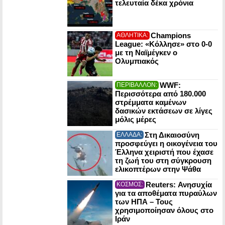
τελευταία δέκα χρόνια
Champions
ΑΘΛΗΤΙΚΑ:
League: «Κόλλησε» στο 0-0
με τη Ναϊμέγκεν ο
Ολυμπιακός
WWF:
ΠΕΡΙΒΑΛΛΟΝ:
Περισσότερα από 180.000
στρέμματα καμένων
δασικών εκτάσεων σε λίγες
μόλις μέρες
Στη Δικαιοσύνη
ΕΛΛΑΔΑ:
προσφεύγει η οικογένεια του
Έλληνα χειριστή που έχασε
τη ζωή του στη σύγκρουση
ελικοπτέρων στην Ψάθα
Reuters: Ανησυχία
ΚΟΣΜΟΣ:
για τα αποθέματα πυραύλων
των ΗΠΑ – Τους
χρησιμοποίησαν όλους στο
Ιράν