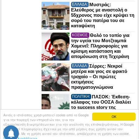
Μυστράς:
ΕΛΛΑΔΑ:
Ελεύθερος με αναστολή ο
55χρονος που είχε κρύψει τη
σορό του πατέρα του σε
καταψύκτη
Θολό το τοπίο για
ΚΟΣΜΟΣ:
την υγεία του Μοτζταμπά
Χαμενεΐ: Πληροφορίες για
κρίσιμη κατάσταση και
απομόνωση στη Τεχεράνη
Σέρρες: Νεκροί
ΕΛΛΑΔΑ:
μητέρα και γιος σε φρικτό
τροχαίο – Οι πρώτες
εκτιμήσεις
πραγματογνώμονα
ΠΑΣΟΚ: Έκθεση-
ΠΟΛΙΤΙΚΗ:
κόλαφος του ΟΟΣΑ διαλύει
το success story της
κυβέρνησης
Αυτός ο ιστότοπος χρησιμοποιεί cookie από το Google
OK
για την παροχή των υπηρεσιών του, για την
εξατομίκευση διαφημίσεων και για την ανάλυση της επισκεψιμότητας. Η Google
κοινοποιεί πληροφορίες σχετικά με την από μέρους σας χρήση αυτού του
© 2026
Tribune.gr
All rights reserved.
Entries RSS
ιστότοπου. Με τη χρήση αυτού του ιστότοπου, αποδέχεστε τη χρήση των cookie.
Μάθετε Περισσότερα
Κατασκευή Ιστοσελίδων tcp.gr Project - V2