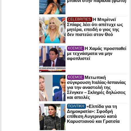
μπικίνι στην παραλία (φωτο)
Η Μπρίτνεϊ
CELEBRITIES:
Σπίαρς λέει ότι απέτυχε ως
μητέρα, επειδή ο γιος της
δεν πιστεύει στον Θεό
Η Χαμάς προσπαθεί
ΚΟΣΜΟΣ:
με τεχνάσματα να μην
αφοπλιστεί
Μετωπική
ΚΟΣΜΟΣ:
σύγκρουση Ιταλίας-Ισπανίας
για την αναστολή της
Σένγκεν – Σκληρές δηλώσεις
και απειλές
«Ελπίδα για τη
ΠΟΛΙΤΙΚΗ:
Δημοκρατία»: Σφοδρή
επίθεση Αυγερινού κατά
Καρυστιανού και Γρατσία