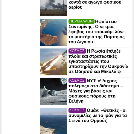
κοντά σε αγωγό φυσικού
αερίου
Ηφαίστειο
ΠΕΡΙΒΑΛΛΟΝ:
Σαντορίνης: Ο νεκρός
έφηβος του τσουνάμι λύνει
το μυστήριο της Πομπηίας
του Αιγαίου
Η Ρωσία έπληξε
ΚΟΣΜΟΣ:
πλοία και στρατιωτικές
εγκαταστάσεις που
υποστηρίζουν την Ουκρανία
σε Οδησσό και Μικολάιφ
NYT: «Ψυχρός
ΚΟΣΜΟΣ:
πόλεμος» στο διάστημα –
Μάχες για βάσεις και
φυσικούς πόρους στη
Σελήνη
Ομάν: «Θετικές» οι
ΚΟΣΜΟΣ:
συνομιλίες με το Ιράν για τα
Στενά του Ορμούζ