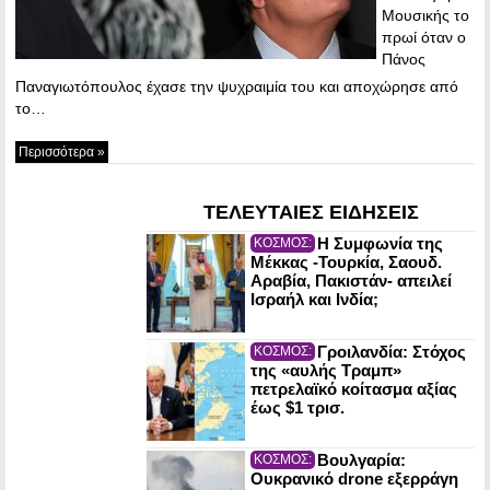
Μουσικής το
πρωί όταν ο
Πάνος
Παναγιωτόπουλος έχασε την ψυχραιμία του και αποχώρησε από
το…
Περισσότερα »
ΤΕΛΕΥΤΑΙΕΣ ΕΙΔΗΣΕΙΣ
Η Συμφωνία της
ΚΟΣΜΟΣ:
Μέκκας -Τουρκία, Σαουδ.
Αραβία, Πακιστάν- απειλεί
Ισραήλ και Ινδία;
Γροιλανδία: Στόχος
ΚΟΣΜΟΣ:
της «αυλής Τραμπ»
πετρελαϊκό κοίτασμα αξίας
έως $1 τρισ.
Βουλγαρία:
ΚΟΣΜΟΣ:
Ουκρανικό drone εξερράγη