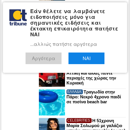
Λυκαβηττός:
ΕΛΛΑΔΑ:
Εάν θέλετε να λαμβάνετε
57χρονη γυναίκα βρέθηκε
νεκρή σε σπηλιά κοντά
ειδοποιήσεις μόνο για
στους Αγίους Ισιδώρους
σημαντικές ειδήσεις και
έκτακτη επικαιρότητα πατήστε
ΝΑΙ
POLITICO: Στα
ΚΟΣΜΟΣ:
χαρακώματα Μελόνι-
...αλλιώς πατήστε αργότερα
Σάντσεθ για το
μεταναστευτικό – «Μπλόκο»
στα σύνορα
Αργότερα
ΝΑΙ
Πυρκαγιές:
ΕΛΛΑΔΑ:
«Κόκκινος συναγερμός» σε
Αττική και άλλες πέντε
περιοχές της χώρας την
Κυριακή
Τραγωδία στην
ΕΛΛΑΔΑ:
Πάρο: Νεκρό 4χρονο παιδί
σε πισίνα beach bar
Η 51χρονη
CELEBRITIES:
Μαρία Σολωμού με γαλάζιο