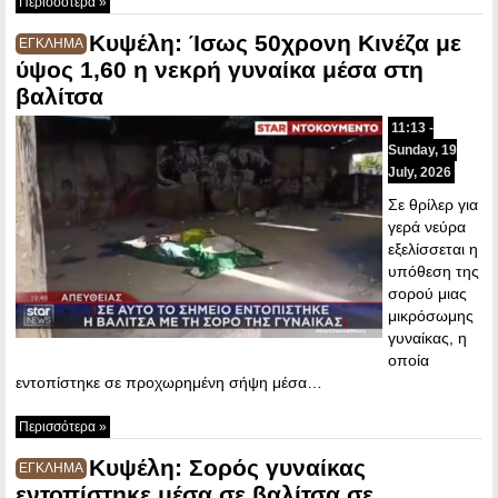
Περισσότερα »
Κυψέλη: Ίσως 50χρονη Κινέζα με
ΕΓΚΛΗΜΑ
ύψος 1,60 η νεκρή γυναίκα μέσα στη
βαλίτσα
11:13 -
Sunday, 19
July, 2026
Σε θρίλερ για
γερά νεύρα
εξελίσσεται η
υπόθεση της
σορού μιας
μικρόσωμης
γυναίκας, η
οποία
εντοπίστηκε σε προχωρημένη σήψη μέσα…
Περισσότερα »
Κυψέλη: Σορός γυναίκας
ΕΓΚΛΗΜΑ
εντοπίστηκε μέσα σε βαλίτσα σε