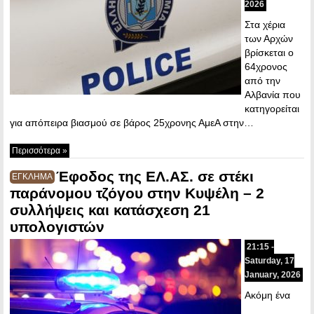
2026
Στα χέρια
των Αρχών
βρίσκεται ο
64χρονος
από την
Αλβανία που
κατηγορείται
για απόπειρα βιασμού σε βάρος 25χρονης ΑμεΑ στην…
Περισσότερα »
Έφοδος της ΕΛ.ΑΣ. σε στέκι
ΕΓΚΛΗΜΑ
παράνομου τζόγου στην Κυψέλη – 2
συλλήψεις και κατάσχεση 21
υπολογιστών
21:15 -
Saturday, 17
January, 2026
Ακόμη ένα