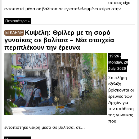
οποίας είχε
εντοπιστεί μέσα σε βαλίτσα σε εγκαταλελειμμένο κτίριο στην…
Περισσότερα »
Κυψέλη: Θρίλερ με τη σορό
ΕΓΚΛΗΜΑ
γυναίκας σε βαλίτσα – Νέα στοιχεία
περιπλέκουν την έρευνα
19:26 -
Monday, 20
July, 2026
Σε πλήρη
εξέλιξη
βρίσκονται οι
έρευνες των
Αρχών για
την υπόθεση
της γυναίκας
που
εντοπίστηκε νεκρή μέσα σε βαλίτσα, σε…