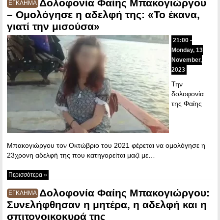
Δολοφονία Φαίης Μπακογιώργου
ΕΓΚΛΗΜΑ
– Ομολόγησε η αδελφή της: «Το έκανα,
γιατί την μισούσα»
21:00 -
Monday, 13
November,
2023
Την
δολοφονία
της Φαίης
Μπακογιώργου τον Οκτώβριο του 2021 φέρεται να ομολόγησε η
23χρονη αδελφή της που κατηγορείται μαζί με…
Περισσότερα »
Δολοφονία Φαίης Μπακογιώργου:
ΕΓΚΛΗΜΑ
Συνελήφθησαν η μητέρα, η αδελφή και η
σπιτονοικοκυρά της