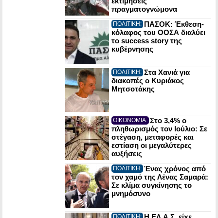
εκτιμήσεις
πραγματογνώμονα
ΠΑΣΟΚ: Έκθεση-
ΠΟΛΙΤΙΚΗ:
κόλαφος του ΟΟΣΑ διαλύει
το success story της
κυβέρνησης
Στα Χανιά για
ΠΟΛΙΤΙΚΗ:
διακοπές ο Κυριάκος
Μητσοτάκης
Στο 3,4% ο
ΟΙΚΟΝΟΜΙΑ:
πληθωρισμός τον Ιούλιο: Σε
στέγαση, μεταφορές και
εστίαση οι μεγαλύτερες
αυξήσεις
Ένας χρόνος από
ΠΟΛΙΤΙΚΗ:
τον χαμό της Λένας Σαμαρά:
Σε κλίμα συγκίνησης το
μνημόσυνο
Η ΕΛ.Α.Σ. είχε
ΠΟΛΙΤΙΚΗ: