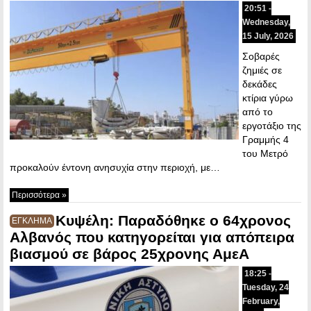
20:51 -
Wednesday,
15 July, 2026
Σοβαρές
ζημιές σε
δεκάδες
κτίρια γύρω
από το
εργοτάξιο της
Γραμμής 4
του Μετρό
προκαλούν έντονη ανησυχία στην περιοχή, με…
Περισσότερα »
Κυψέλη: Παραδόθηκε ο 64χρονος
ΕΓΚΛΗΜΑ
Αλβανός που κατηγορείται για απόπειρα
βιασμού σε βάρος 25χρονης ΑμεΑ
18:25 -
Tuesday, 24
February,