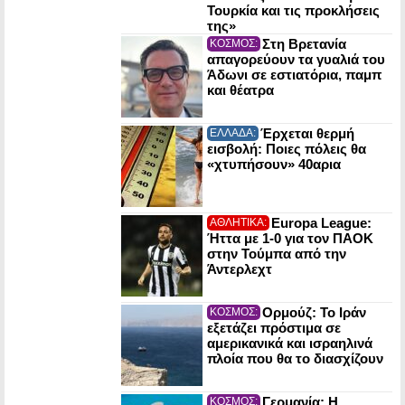
Τουρκία και τις προκλήσεις
της»
Στη Βρετανία
ΚΟΣΜΟΣ:
απαγορεύουν τα γυαλιά του
Άδωνι σε εστιατόρια, παμπ
και θέατρα
Έρχεται θερμή
ΕΛΛΑΔΑ:
εισβολή: Ποιες πόλεις θα
«χτυπήσουν» 40αρια
Europa League:
ΑΘΛΗΤΙΚΑ:
Ήττα με 1-0 για τον ΠΑΟΚ
στην Τούμπα από την
Άντερλεχτ
Ορμούζ: Το Ιράν
ΚΟΣΜΟΣ:
εξετάζει πρόστιμα σε
αμερικανικά και ισραηλινά
πλοία που θα το διασχίζουν
Γερμανία: Η
ΚΟΣΜΟΣ: