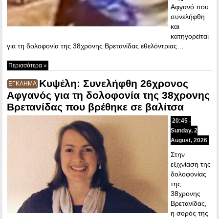
Αφγανό που
συνελήφθη
και
κατηγορείται
για τη δολοφονία της 38χρονης Βρετανίδας εθελόντριας…
Περισσότερα »
Κυψέλη: Συνελήφθη 26χρονος
ΕΓΚΛΗΜΑ
Αφγανός για τη δολοφονία της 38χρονης
Βρετανίδας που βρέθηκε σε βαλίτσα
20:45 -
Sunday, 2
August, 2026
Στην
εξιχνίαση της
δολοφονίας
της
38χρονης
Βρετανίδας,
η σορός της