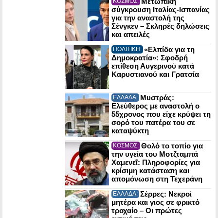
Μετωπική
ΚΟΣΜΟΣ:
σύγκρουση Ιταλίας-Ισπανίας
για την αναστολή της
Σένγκεν – Σκληρές δηλώσεις
και απειλές
«Ελπίδα για τη
ΠΟΛΙΤΙΚΗ:
Δημοκρατία»: Σφοδρή
επίθεση Αυγερινού κατά
Καρυστιανού και Γρατσία
Μυστράς:
ΕΛΛΑΔΑ:
Ελεύθερος με αναστολή ο
55χρονος που είχε κρύψει τη
σορό του πατέρα του σε
καταψύκτη
Θολό το τοπίο για
ΚΟΣΜΟΣ:
την υγεία του Μοτζταμπά
Χαμενεΐ: Πληροφορίες για
κρίσιμη κατάσταση και
απομόνωση στη Τεχεράνη
Σέρρες: Νεκροί
ΕΛΛΑΔΑ:
μητέρα και γιος σε φρικτό
τροχαίο – Οι πρώτες