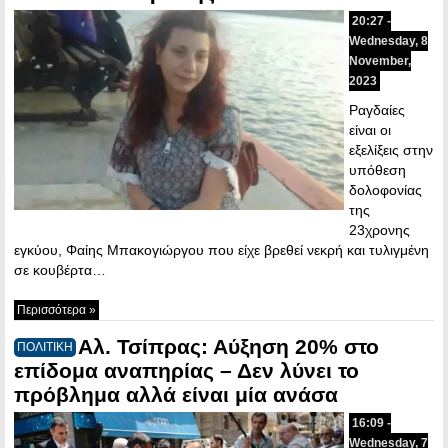
20:27 -
Wednesday, 8
November,
2023
Ραγδαίες
είναι οι
εξελίξεις στην
υπόθεση
δολοφονίας
της
23χρονης
εγκύου, Φαίης Μπακογιώργου που είχε βρεθεί νεκρή και τυλιγμένη
σε κουβέρτα…
Περισσότερα »
Αλ. Τσίπρας: Αύξηση 20% στο
ΠΟΛΙΤΙΚΗ
επίδομα αναπηρίας – Δεν λύνει το
πρόβλημα αλλά είναι μία ανάσα
16:09 -
Wednesday, 7