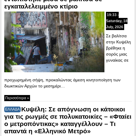
εγκαταλελειμμένο κτίριο
19:33 -
Saturday, 18
July, 2026
Σε βαλίτσα
στην Κυψέλη
βρέθηκε η
σορός μιας
γυναίκας σε
προχωρημένη σήψη, προκαλώντας άμεση κινητοποίηση των
διωκτικών Αρχών το μεσημέρι…
Περισσότερα »
Κυψέλη: Σε απόγνωση οι κάτοικοι
ΕΛΛΑΔΑ
για τις ρωγμές σε πολυκατοικίες – «Φταίει
ο μετροπόντικας» καταγγέλλουν – Τι
απαντά η «Ελληνικό Μετρό»