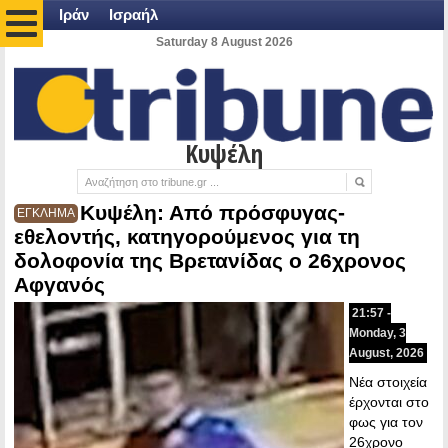
Ιράν
Ισραήλ
Saturday 8 August 2026
Κυψέλη
Κυψέλη: Από πρόσφυγας-
ΕΓΚΛΗΜΑ
εθελοντής, κατηγορούμενος για τη
δολοφονία της Βρετανίδας ο 26χρονος
Αφγανός
21:57 -
Monday, 3
August, 2026
Νέα στοιχεία
έρχονται στο
φως για τον
26χρονο