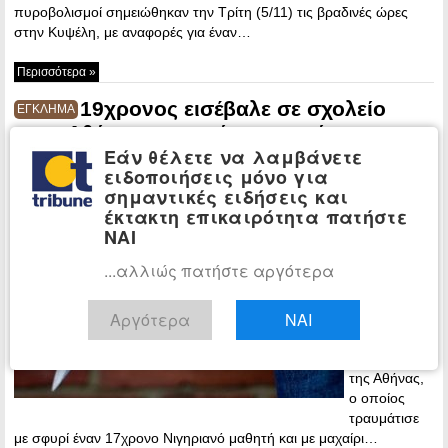
πυροβολισμοί σημειώθηκαν την Τρίτη (5/11) τις βραδινές ώρες
στην Κυψέλη, με αναφορές για έναν…
Περισσότερα »
19χρονος εισέβαλε σε σχολείο
ΕΓΚΛΗΜΑ
στην Αθήνα με σφυρί και μαχαίρι –
Εάν θέλετε να λαμβάνετε
Τραυμάτισε τον διευθυντή και έναν
ειδοποιήσεις μόνο για
μαθητή
σημαντικές ειδήσεις και
10:09 -
έκτακτη επικαιρότητα πατήστε
Tuesday, 26
ΝΑΙ
March, 2024
...αλλιώς πατήστε αργότερα
Ένας
19χρονος
Αργότερα
ΝΑΙ
Γεωργιανός
συνελήφθη
σε σχολείο
της Αθήνας,
ο οποίος
τραυμάτισε
με σφυρί έναν 17χρονο Νιγηριανό μαθητή και με μαχαίρι…