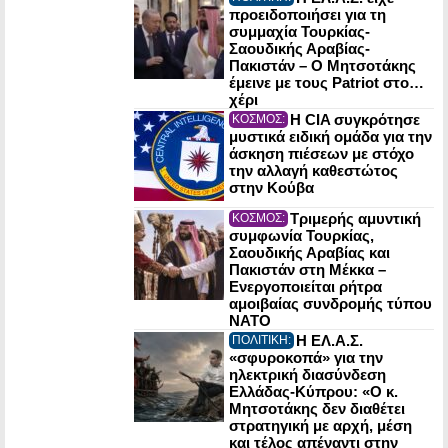
προειδοποιήσει για τη
συμμαχία Τουρκίας-
Σαουδικής Αραβίας-
Πακιστάν – Ο Μητσοτάκης
έμεινε με τους Patriot στο…
χέρι
Η CIA συγκρότησε
ΚΟΣΜΟΣ:
μυστικά ειδική ομάδα για την
άσκηση πιέσεων με στόχο
την αλλαγή καθεστώτος
στην Κούβα
Τριμερής αμυντική
ΚΟΣΜΟΣ:
συμφωνία Τουρκίας,
Σαουδικής Αραβίας και
Πακιστάν στη Μέκκα –
Ενεργοποιείται ρήτρα
αμοιβαίας συνδρομής τύπου
NATO
Η ΕΛ.Α.Σ.
ΠΟΛΙΤΙΚΗ:
«σφυροκοπά» για την
ηλεκτρική διασύνδεση
Ελλάδας-Κύπρου: «Ο κ.
Μητσοτάκης δεν διαθέτει
στρατηγική με αρχή, μέση
και τέλος απέναντι στην