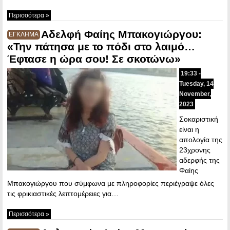
Περισσότερα »
Αδελφή Φαίης Μπακογιώργου:
ΕΓΚΛΗΜΑ
«Την πάτησα με το πόδι στο λαιμό…
Έφτασε η ώρα σου! Σε σκοτώνω»
19:33 -
Tuesday, 14
November,
2023
Σοκαριστική
είναι η
απολογία της
23χρονης
αδερφής της
Φαίης
Μπακογιώργου που σύμφωνα με πληροφορίες περιέγραψε όλες
τις φρικιαστικές λεπτομέρειες για…
Περισσότερα »