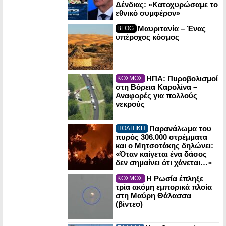
Δένδιας: «Κατοχυρώσαμε το
εθνικό συμφέρον»
Μαυριτανία – Ένας
BLOG:
υπέροχος κόσμος
ΗΠΑ: Πυροβολισμοί
ΚΟΣΜΟΣ:
στη Βόρεια Καρολίνα –
Αναφορές για πολλούς
νεκρούς
Παρανάλωμα του
ΠΟΛΙΤΙΚΗ:
πυρός 306.000 στρέμματα
και ο Μητσοτάκης δηλώνει:
«Όταν καίγεται ένα δάσος
δεν σημαίνει ότι χάνεται…»
Η Ρωσία έπληξε
ΚΟΣΜΟΣ:
τρία ακόμη εμπορικά πλοία
στη Μαύρη Θάλασσα
(βίντεο)