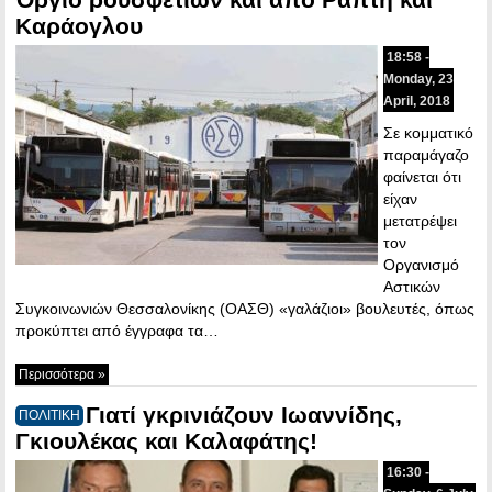
Καράογλου
18:58 -
Monday, 23
April, 2018
Σε κομματικό
παραμάγαζο
φαίνεται ότι
είχαν
μετατρέψει
τον
Οργανισμό
Αστικών
Συγκοινωνιών Θεσσαλονίκης (ΟΑΣΘ) «γαλάζιοι» βουλευτές, όπως
προκύπτει από έγγραφα τα…
Περισσότερα »
Γιατί γκρινιάζουν Ιωαννίδης,
ΠΟΛΙΤΙΚΗ
Γκιουλέκας και Καλαφάτης!
16:30 -