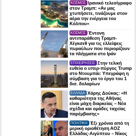
Ιρανικό τελεσίγραφο
ΚΟΣΜΟΣ:
στον Τραμπ: «Αν μας
χτυπήσετε, τινάζουμε στον
αέρα την ενέργεια του
Κόλπου»
Έντονη
ΚΟΣΜΟΣ:
αντιπαράθεση Τραμπ-
Χέγκσεθ για τις ελλείψεις
πυραύλων που περιορίζουν
τα πλήγματα στο Ιράν
Στην τελική
ΕΠΙΧΕΙΡΗΣΕΙΣ:
ευθεία ο υπερ-πύργος Trump
στο Ντουμπάι: Υπεγράφη η
σύμβαση για το έργο του 1
δισ. δολαρίων
Χάρης Δούκας: «Η
ΕΛΛΑΔΑ:
καθαριότητα της Αθήνας
είναι μάχη διαρκείας – Νέα
σχέδια και ομάδες ταχείας
παρέμβασης»
Έξι χρόνια από τη
ΠΟΛΙΤΙΚΗ:
μερική οριοθέτηση ΑΟΖ
Ελλάδας-Αιγύπτου – Νίκος