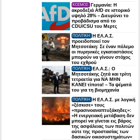
Γερμανία: Η
ΚΟΣΜΟΣ:
ακροδεξιά AfD σε ιστορικό
υψηλό 28% – Διευρύνει το
προβάδισμα από το
CDU/CSU του Μερτς
Η ΕΛ.Α.Σ.
ΠΟΛΙΤΙΚΗ:
προειδοποιεί τον
Μητσοτάκη: Σε έναν πόλεμο
οι πυρηνικές εγκαταστάσεις
μπορούν να γίνουν στόχος
του εχθρού
ΕΛ.Α.Σ.: Ο
ΠΟΛΙΤΙΚΗ:
Μητσοτάκης ζητά και τρίτη
τετραετία για ΝΑ ΜΗΝ
ΚΑΝΕΙ τίποτα! – Τα ψέματά
του για τη βιομηχανία
Η ΕΛ.Α.Σ. με λογική
ΠΟΛΙΤΙΚΗ:
«ξέσκισε» τους
«πρασινοαναπτυξάκηδες»:
«Η ενεργειακή μετάβαση δεν
μπορεί να γίνεται εις βάρος
της ασφάλειας των πολιτών
ούτε της προστασίας των
δασικών οικοσυστημάτων»