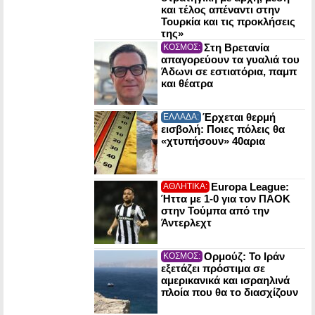
και τέλος απέναντι στην
Τουρκία και τις προκλήσεις
της»
Στη Βρετανία
ΚΟΣΜΟΣ:
απαγορεύουν τα γυαλιά του
Άδωνι σε εστιατόρια, παμπ
και θέατρα
Έρχεται θερμή
ΕΛΛΑΔΑ:
εισβολή: Ποιες πόλεις θα
«χτυπήσουν» 40αρια
Europa League:
ΑΘΛΗΤΙΚΑ:
Ήττα με 1-0 για τον ΠΑΟΚ
στην Τούμπα από την
Άντερλεχτ
Ορμούζ: Το Ιράν
ΚΟΣΜΟΣ:
εξετάζει πρόστιμα σε
αμερικανικά και ισραηλινά
πλοία που θα το διασχίζουν