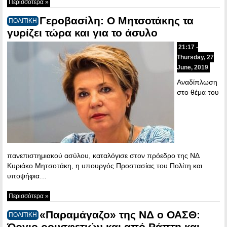
Περισσότερα »
Γεροβασίλη: Ο Μητσοτάκης τα
ΠΟΛΙΤΙΚΗ
γυρίζει τώρα και για το άσυλο
21:17 -
Thursday, 27
June, 2019
Αναδίπλωση
στο θέμα του
πανεπιστημιακού ασύλου, καταλόγισε στον πρόεδρο της ΝΔ
Κυριάκο Μητσοτάκη, η υπουργός Προστασίας του Πολίτη και
υποψήφια…
Περισσότερα »
«Παραμάγαζο» της ΝΔ ο ΟΑΣΘ:
ΠΟΛΙΤΙΚΗ
Όργιο ρουσφετιών και από Ράπτη και