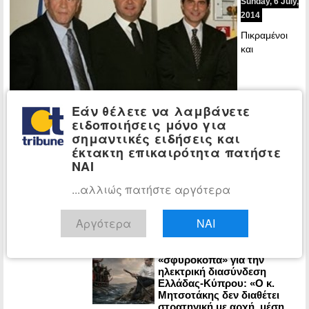
Sunday, 6 July,
2014
Πικραμένοι
και
Εάν θέλετε να λαμβάνετε
ειδοποιήσεις μόνο για
δυσαρεστημένοι είναι οι Ιωαννίδης, Γκιουλέκας και Καλαφάτης,
σημαντικές ειδήσεις και
επειδή όχι μόνο δεν αξιοποιήθηκαν στην κυβέρνηση μετά τον
έκτακτη επικαιρότητα πατήστε
ανασχηματισμό, αλλά…
ΝΑΙ
...αλλιώς πατήστε αργότερα
Περισσότερα »
Αργότερα
ΝΑΙ
ΤΕΛΕΥΤΑΙΕΣ ΕΙΔΗΣΕΙΣ
Η ΕΛ.Α.Σ.
ΠΟΛΙΤΙΚΗ:
«σφυροκοπά» για την
ηλεκτρική διασύνδεση
Ελλάδας-Κύπρου: «Ο κ.
Μητσοτάκης δεν διαθέτει
στρατηγική με αρχή, μέση